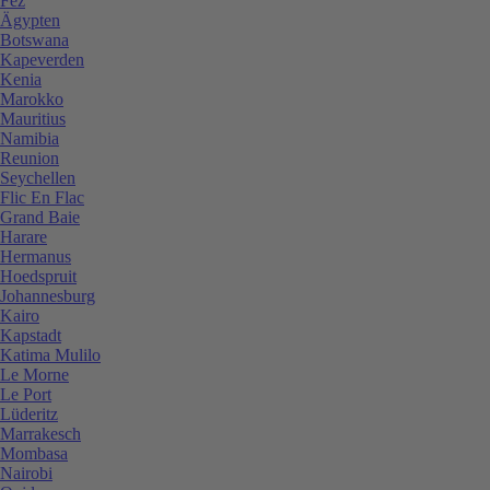
Fez
Ägypten
Botswana
Kapeverden
Kenia
Marokko
Mauritius
Namibia
Reunion
Seychellen
Flic En Flac
Grand Baie
Harare
Hermanus
Hoedspruit
Johannesburg
Kairo
Kapstadt
Katima Mulilo
Le Morne
Le Port
Lüderitz
Marrakesch
Mombasa
Nairobi