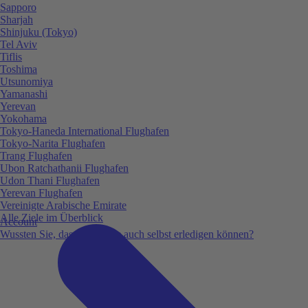
Sapporo
Sharjah
Shinjuku (Tokyo)
Tel Aviv
Tiflis
Toshima
Utsunomiya
Yamanashi
Yerevan
Yokohama
Tokyo-Haneda International Flughafen
Tokyo-Narita Flughafen
Trang Flughafen
Ubon Ratchathanii Flughafen
Udon Thani Flughafen
Yerevan Flughafen
Vereinigte Arabische Emirate
Alle Ziele im Überblick
Account
Wussten Sie, dass Sie vieles auch selbst erledigen können?