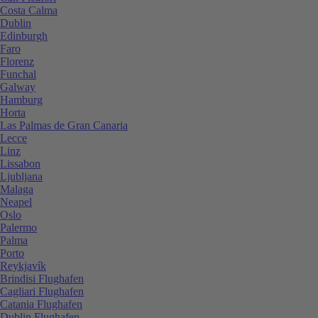
Costa Calma
Dublin
Edinburgh
Faro
Florenz
Funchal
Galway
Hamburg
Horta
Las Palmas de Gran Canaria
Lecce
Linz
Lissabon
Ljubljana
Malaga
Neapel
Oslo
Palermo
Palma
Porto
Reykjavík
Brindisi Flughafen
Cagliari Flughafen
Catania Flughafen
Dublin Flughafen