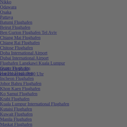
Nikko
Odawara
Osaka
Pattaya
Batumi Flughafen
Beirut Flughafen
Ben Gurion Flughafen Tel Aviv
Chiang Mai Flughafen
Chiang Rai Flughafen
Chitose Flughafen
Doha International Airport
Dubai International Airport
Flughafen Langkawi Kuala Lumpur
Guam Flughafen
0848 / 19 96 00
Hat Yai Flughafen
erreichbar bis 18:00 Uhr
Incheon Flughafen
Johor Bahru Flughafen
Khon Kaen Flughafen
Ko Samui Flughafen
Krabi Flughafen
Kuala Lumpur International Flughafen
Kutaisi Flughafen
Kuwait Flughafen
Manila Flughafen
Maskat Flughafen