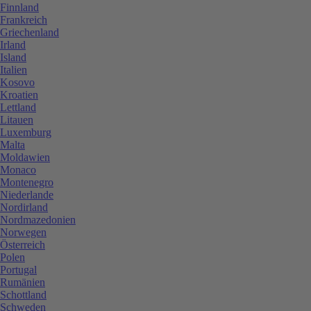
Finnland
Frankreich
Griechenland
Irland
Island
Italien
Kosovo
Kroatien
Lettland
Litauen
Luxemburg
Malta
Moldawien
Monaco
Montenegro
Niederlande
Nordirland
Nordmazedonien
Norwegen
Österreich
Polen
Portugal
Rumänien
Schottland
Schweden