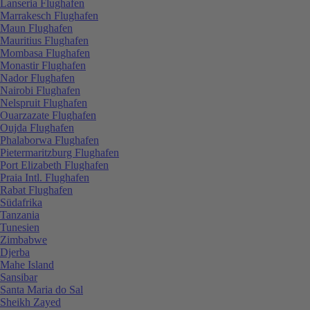
Lanseria Flughafen
Marrakesch Flughafen
Maun Flughafen
Mauritius Flughafen
Mombasa Flughafen
Monastir Flughafen
Nador Flughafen
Nairobi Flughafen
Nelspruit Flughafen
Ouarzazate Flughafen
Oujda Flughafen
Phalaborwa Flughafen
Pietermaritzburg Flughafen
Port Elizabeth Flughafen
Praia Intl. Flughafen
Rabat Flughafen
Südafrika
Tanzania
Tunesien
Zimbabwe
Djerba
Mahe Island
Sansibar
Santa Maria do Sal
Sheikh Zayed