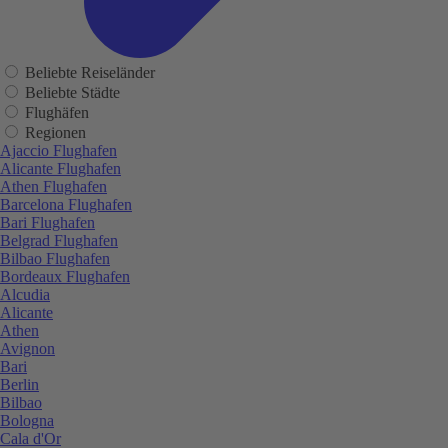
Beliebte Reiseländer
Beliebte Städte
Flughäfen
Regionen
Ajaccio Flughafen
Alicante Flughafen
Athen Flughafen
Barcelona Flughafen
Bari Flughafen
Belgrad Flughafen
Bilbao Flughafen
Bordeaux Flughafen
Alcudia
Alicante
Athen
Avignon
Bari
Berlin
Bilbao
Bologna
Cala d'Or