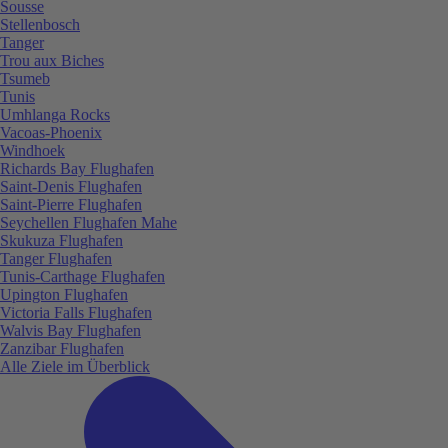
Sousse
Stellenbosch
Tanger
Trou aux Biches
Tsumeb
Tunis
Umhlanga Rocks
Vacoas-Phoenix
Windhoek
Richards Bay Flughafen
Saint-Denis Flughafen
Saint-Pierre Flughafen
Seychellen Flughafen Mahe
Skukuza Flughafen
Tanger Flughafen
Tunis-Carthage Flughafen
Upington Flughafen
Victoria Falls Flughafen
Walvis Bay Flughafen
Zanzibar Flughafen
Alle Ziele im Überblick