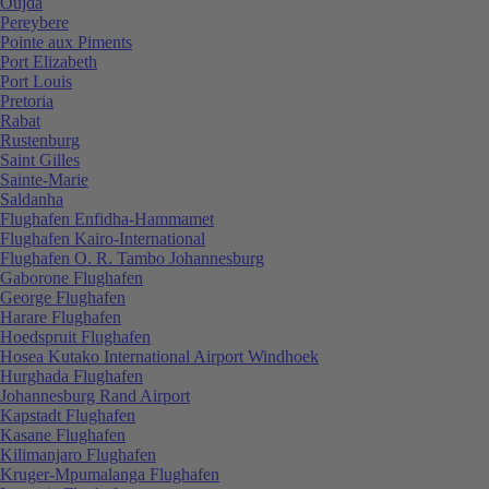
Oujda
Pereybere
Pointe aux Piments
Port Elizabeth
Port Louis
Pretoria
Rabat
Rustenburg
Saint Gilles
Sainte-Marie
Saldanha
Flughafen Enfidha-Hammamet
Flughafen Kairo-International
Flughafen O. R. Tambo Johannesburg
Gaborone Flughafen
George Flughafen
Harare Flughafen
Hoedspruit Flughafen
Hosea Kutako International Airport Windhoek
Hurghada Flughafen
Johannesburg Rand Airport
Kapstadt Flughafen
Kasane Flughafen
Kilimanjaro Flughafen
Kruger-Mpumalanga Flughafen