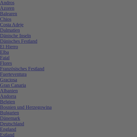
Andros
Azoren
Balearen
Chios
Costa Adeje
Dalmatien
Dänische Inseln
Dänisches Festland
El Hierro
Elba
Faial
Flores
Französisches Festland
Fuerteventura
Graciosa
Gran Canaria
Albanien
Andorra
Belgien
Bosnien und Herzegowina
Bulgarien
Dänemark
Deutschland
England
Estland