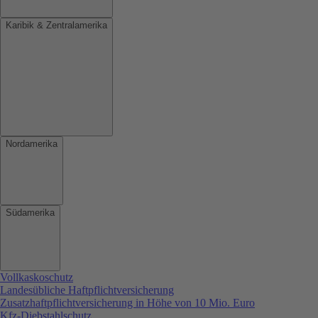
Karibik & Zentralamerika
Nordamerika
Südamerika
Vollkaskoschutz
Landesübliche Haftpflichtversicherung
Zusatzhaftpflichtversicherung in Höhe von 10 Mio. Euro
Kfz-Diebstahlschutz