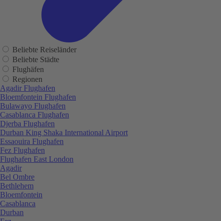
Beliebte Reiseländer
Beliebte Städte
Flughäfen
Regionen
Agadir Flughafen
Bloemfontein Flughafen
Bulawayo Flughafen
Casablanca Flughafen
Djerba Flughafen
Durban King Shaka International Airport
Essaouira Flughafen
Fez Flughafen
Flughafen East London
Agadir
Bel Ombre
Bethlehem
Bloemfontein
Casablanca
Durban