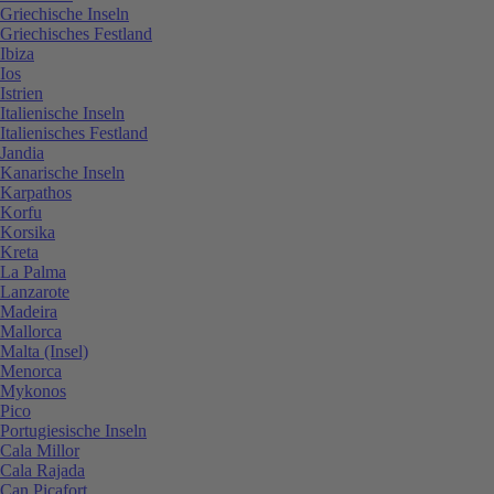
Griechische Inseln
Griechisches Festland
Ibiza
Ios
Istrien
Italienische Inseln
Italienisches Festland
Jandia
Kanarische Inseln
Karpathos
Korfu
Korsika
Kreta
La Palma
Lanzarote
Madeira
Mallorca
Malta (Insel)
Menorca
Mykonos
Pico
Portugiesische Inseln
Cala Millor
Cala Rajada
Can Picafort