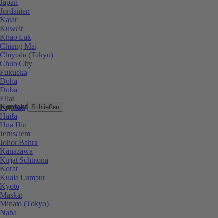
Japan
Jordanien
Katar
Kuwait
Khao Lak
Chiang Mai
Chiyoda (Tokyo)
Chuo City
Fukuoka
Doha
Dubai
Eilat
Kontakt
Fujairah
Schließen
Haifa
Hua Hin
Jerusalem
Johor Bahru
Kanazawa
Kirjat Schmona
Korat
Kuala Lumpur
Kyoto
Maskat
Minato (Tokyo)
Naha