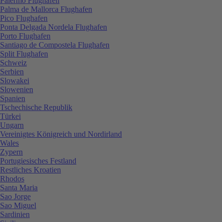
Palermo Flughafen
Palma de Mallorca Flughafen
Pico Flughafen
Ponta Delgada Nordela Flughafen
Porto Flughafen
Santiago de Compostela Flughafen
Split Flughafen
Schweiz
Serbien
Slowakei
Slowenien
Spanien
Tschechische Republik
Türkei
Ungarn
Vereinigtes Königreich und Nordirland
Wales
Zypern
Portugiesisches Festland
Restliches Kroatien
Rhodos
Santa Maria
Sao Jorge
Sao Miguel
Sardinien