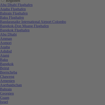
Regionen
Abu Dhabi Flughafen
Aqaba Flughafen
Bahrain Flughafen
Baku Flughafen
Bandaranaike International Airport Colombo
Bangkok-Don Muang Flughafen
Bangkok Flughafen
Abu Dhabi
Amman
Aomori
Aqaba
Ashdod
Atami
Baku
Bangkok
Beirut
Beerscheba
Chaweng
Armenien
Aserbaidschan
Bahrain
Georgien
Guam
Israel