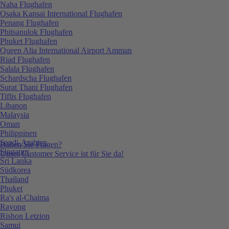
Naha Flughafen
Osaka Kansai International Flughafen
Penang Flughafen
Phitsanulok Flughafen
Phuket Flughafen
Queen Alia International Airport Amman
Riad Flughafen
Salala Flughafen
Schardscha Flughafen
Surat Thani Flughafen
Tiflis Flughafen
Libanon
Malaysia
Oman
Philippinen
Saudi-Arabien
Haben Sie Fragen?
Singapur
Unser Customer Service ist für Sie da!
Sri Lanka
Südkorea
Thailand
Phuket
Ra's al-Chaima
Rayong
Rishon Letzion
Samui