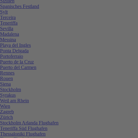
Sizilien
Spanisches Festland
Sylt
Terceira
Teneriffa
Sevilla
Madalena
Messina
Playa del Ingles
Ponta Delgada
Portoferraio
Puerto de la Cruz
Puerto del Carmen
Rennes
Rouen
Siena
Stockholm
Syrakus
Weil am Rhein
Wien
Zagreb
Zürich
Stockholm Arlanda Flughafen
Teneriffa Süd Flughafen
Thessaloniki Flughafen