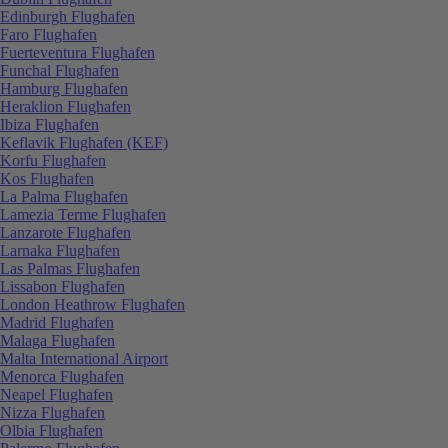
Edinburgh Flughafen
Faro Flughafen
Fuerteventura Flughafen
Funchal Flughafen
Hamburg Flughafen
Heraklion Flughafen
Ibiza Flughafen
Keflavik Flughafen (KEF)
Korfu Flughafen
Kos Flughafen
La Palma Flughafen
Lamezia Terme Flughafen
Lanzarote Flughafen
Larnaka Flughafen
Las Palmas Flughafen
Lissabon Flughafen
London Heathrow Flughafen
Madrid Flughafen
Malaga Flughafen
Malta International Airport
Menorca Flughafen
Neapel Flughafen
Nizza Flughafen
Olbia Flughafen