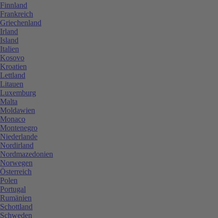
Finnland
Frankreich
Griechenland
Irland
Island
Italien
Kosovo
Kroatien
Lettland
Litauen
Luxemburg
Malta
Moldawien
Monaco
Montenegro
Niederlande
Nordirland
Nordmazedonien
Norwegen
Österreich
Polen
Portugal
Rumänien
Schottland
Schweden