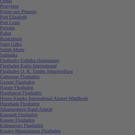
Oujda
Pereybere
Pointe aux Piments
Port Elizabeth
Port Louis
Pretoria
Rabat
Rustenburg
Saint Gilles
Sainte-Marie
Saldanha
Flughafen Enfidha-Hammamet
Flughafen Kairo-International
Flughafen O. R. Tambo Johannesburg
Gaborone Flughafen
George Flughafen
Harare Flughafen
Hoedspruit Flughafen
Hosea Kutako International Airport Windhoek
Hurghada Flughafen
Johannesburg Rand Airport
Kapstadt Flughafen
Kasane Flughafen
Kilimanjaro Flughafen
Kruger-Mpumalanga Flughafen