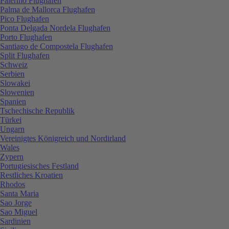
Palermo Flughafen
Palma de Mallorca Flughafen
Pico Flughafen
Ponta Delgada Nordela Flughafen
Porto Flughafen
Santiago de Compostela Flughafen
Split Flughafen
Schweiz
Serbien
Slowakei
Slowenien
Spanien
Tschechische Republik
Türkei
Ungarn
Vereinigtes Königreich und Nordirland
Wales
Zypern
Portugiesisches Festland
Restliches Kroatien
Rhodos
Santa Maria
Sao Jorge
Sao Miguel
Sardinien