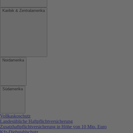
Karibik & Zentralamerika
Nordamerika
Südamerika
Vollkaskoschutz
Landesübliche Haftpflichtversicherung
Zusatzhaftpflichtversicherung in Höhe von 10 Mio. Euro
Kfz-Diebstahlschutz