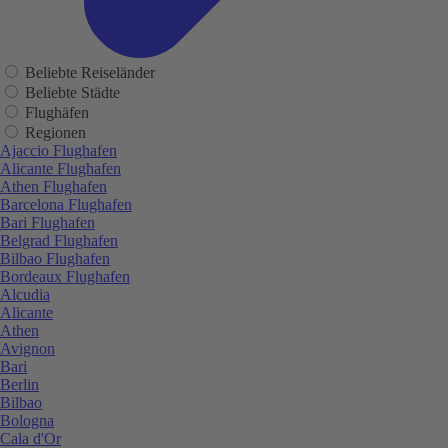
Beliebte Reiseländer
Beliebte Städte
Flughäfen
Regionen
Ajaccio Flughafen
Alicante Flughafen
Athen Flughafen
Barcelona Flughafen
Bari Flughafen
Belgrad Flughafen
Bilbao Flughafen
Bordeaux Flughafen
Alcudia
Alicante
Athen
Avignon
Bari
Berlin
Bilbao
Bologna
Cala d'Or