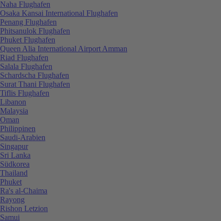
Naha Flughafen
Osaka Kansai International Flughafen
Penang Flughafen
Phitsanulok Flughafen
Phuket Flughafen
Queen Alia International Airport Amman
Riad Flughafen
Salala Flughafen
Schardscha Flughafen
Surat Thani Flughafen
Tiflis Flughafen
Libanon
Malaysia
Oman
Philippinen
Saudi-Arabien
Singapur
Sri Lanka
Südkorea
Thailand
Phuket
Ra's al-Chaima
Rayong
Rishon Letzion
Samui