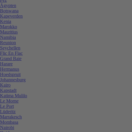
Fez
Ägypten
Botswana
Kapeverden
Kenia
Marokko
Mauritius
Namibia
Reunion
Seychellen
Flic En Flac
Grand Baie
Harare
Hermanus
Hoedspruit
Johannesburg
Kairo
Kapstadt
Katima Mulilo
Le Morne
Le Port
Lüderitz
Marrakesch
Mombasa
Nairobi