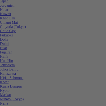
Japan
Jordanien
Katar
Kuwait
Khao Lak
Chiang Mai
Chiyoda (Tokyo)
Chuo City
Fukuoka
Doha
Dubai
Eilat
Fujairah
Haifa
Hua Hin
Jerusalem
Johor Bahru
Kanazawa
Kirjat Schmona
Korat
Kuala Lumpur
Kyoto
Maskat
Minato (Tokyo)
Naha