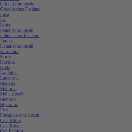
Griechische Inseln
Griechisches Festland
Ibiza
Ios
Istrien
Italienische Inseln
Italienisches Festland
Jandia
Kanarische Inseln
Karpathos
Korfu
Korsika
Kreta
La Palma
Lanzarote
Madeira
Mallorca
Malta (Insel)
Menorca
Mykonos
Pico
Portugiesische Inseln
Cala Millor
Cala Rajada
Can Picafort