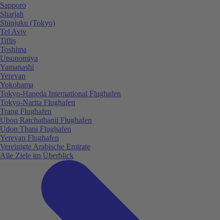
Sapporo
Sharjah
Shinjuku (Tokyo)
Tel Aviv
Tiflis
Toshima
Utsunomiya
Yamanashi
Yerevan
Yokohama
Tokyo-Haneda International Flughafen
Tokyo-Narita Flughafen
Trang Flughafen
Ubon Ratchathanii Flughafen
Udon Thani Flughafen
Yerevan Flughafen
Vereinigte Arabische Emirate
Alle Ziele im Überblick