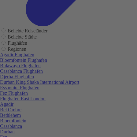
Beliebte Reiseländer
Beliebte Städte
Flughäfen
Regionen
Agadir Flughafen
Bloemfontein Flughafen
Bulawayo Flughafen
Casablanca Flughafen
Djerba Flughafen
Durban King Shaka International Airport
Essaouira Flughafen
Fez Flughafen
Flughafen East London
Agadir
Bel Ombre
Bethlehem
Bloemfontein
Casablanca
Durban