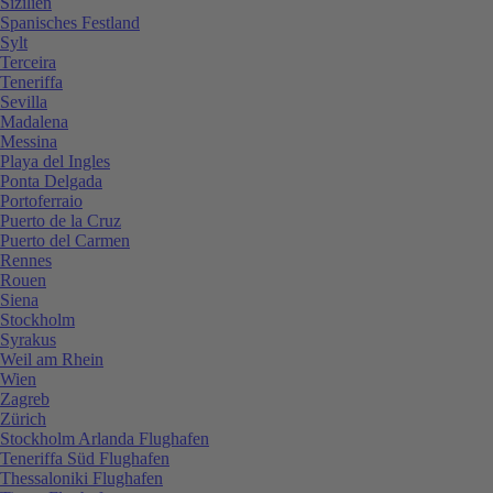
Sizilien
Spanisches Festland
Sylt
Terceira
Teneriffa
Sevilla
Madalena
Messina
Playa del Ingles
Ponta Delgada
Portoferraio
Puerto de la Cruz
Puerto del Carmen
Rennes
Rouen
Siena
Stockholm
Syrakus
Weil am Rhein
Wien
Zagreb
Zürich
Stockholm Arlanda Flughafen
Teneriffa Süd Flughafen
Thessaloniki Flughafen