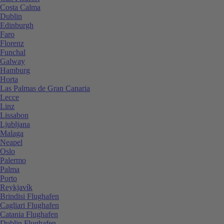
Costa Calma
Dublin
Edinburgh
Faro
Florenz
Funchal
Galway
Hamburg
Horta
Las Palmas de Gran Canaria
Lecce
Linz
Lissabon
Ljubljana
Malaga
Neapel
Oslo
Palermo
Palma
Porto
Reykjavík
Brindisi Flughafen
Cagliari Flughafen
Catania Flughafen
Dublin Flughafen