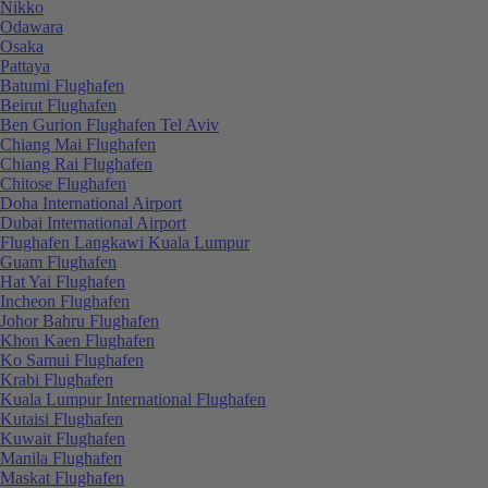
Nikko
Odawara
Osaka
Pattaya
Batumi Flughafen
Beirut Flughafen
Ben Gurion Flughafen Tel Aviv
Chiang Mai Flughafen
Chiang Rai Flughafen
Chitose Flughafen
Doha International Airport
Dubai International Airport
Flughafen Langkawi Kuala Lumpur
Guam Flughafen
Hat Yai Flughafen
Incheon Flughafen
Johor Bahru Flughafen
Khon Kaen Flughafen
Ko Samui Flughafen
Krabi Flughafen
Kuala Lumpur International Flughafen
Kutaisi Flughafen
Kuwait Flughafen
Manila Flughafen
Maskat Flughafen