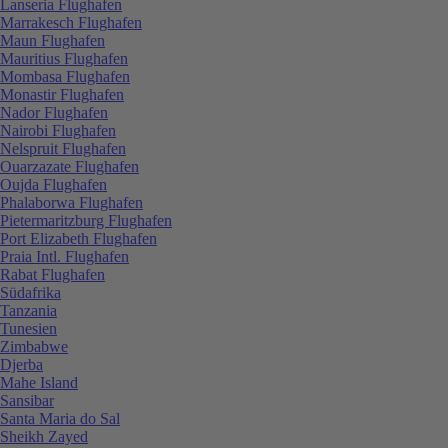
Lanseria Flughafen
Marrakesch Flughafen
Maun Flughafen
Mauritius Flughafen
Mombasa Flughafen
Monastir Flughafen
Nador Flughafen
Nairobi Flughafen
Nelspruit Flughafen
Ouarzazate Flughafen
Oujda Flughafen
Phalaborwa Flughafen
Pietermaritzburg Flughafen
Port Elizabeth Flughafen
Praia Intl. Flughafen
Rabat Flughafen
Südafrika
Tanzania
Tunesien
Zimbabwe
Djerba
Mahe Island
Sansibar
Santa Maria do Sal
Sheikh Zayed