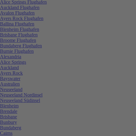
Alice Springs Flughafen
Auckland Flughafen
Avalon Flughafen
Ayers Rock Flughafen
Ballina Flughafen
Blenheim Flughafen
Brisbane Flughafen
Broome Flughafen
Bundaberg Flughafen
Burnie Flughafen
Alexandria
Alice Springs
Auckland
Ayers Rock
Bayswater
Australien
Neuseeland
Neuseeland Nordinsel
Neuseeland Südinsel
Blenheim
Brendale
Brisbane
Bunbury
Bundaberg
Cairns