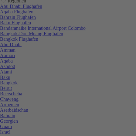
Regionen
Abu Dhabi Flughafen
Aqaba Flughafen
Bahrain Flughafen
Baku Flughafen
Bandaranaike International Airport Colombo
Bangkok-Don Muang Flughafen
Bangkok Flughafen
Abu Dhabi
Amman
Aomori
Aqaba
Ashdod
Atami
Baku
Bangkok
Beirut
Beerscheba
Chaweng
Armenien
Aserbaidschan
Bahrain
Georgien
Guam
Israel