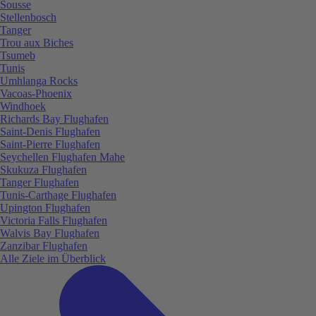
Sousse
Stellenbosch
Tanger
Trou aux Biches
Tsumeb
Tunis
Umhlanga Rocks
Vacoas-Phoenix
Windhoek
Richards Bay Flughafen
Saint-Denis Flughafen
Saint-Pierre Flughafen
Seychellen Flughafen Mahe
Skukuza Flughafen
Tanger Flughafen
Tunis-Carthage Flughafen
Upington Flughafen
Victoria Falls Flughafen
Walvis Bay Flughafen
Zanzibar Flughafen
Alle Ziele im Überblick