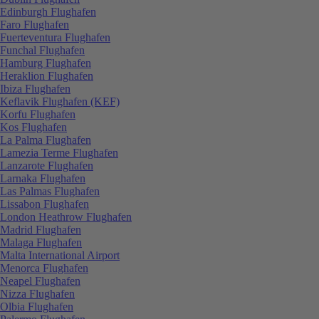
Edinburgh Flughafen
Faro Flughafen
Fuerteventura Flughafen
Funchal Flughafen
Hamburg Flughafen
Heraklion Flughafen
Ibiza Flughafen
Keflavik Flughafen (KEF)
Korfu Flughafen
Kos Flughafen
La Palma Flughafen
Lamezia Terme Flughafen
Lanzarote Flughafen
Larnaka Flughafen
Las Palmas Flughafen
Lissabon Flughafen
London Heathrow Flughafen
Madrid Flughafen
Malaga Flughafen
Malta International Airport
Menorca Flughafen
Neapel Flughafen
Nizza Flughafen
Olbia Flughafen