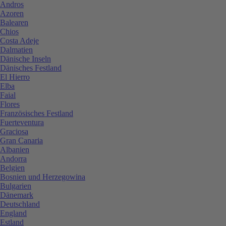
Andros
Azoren
Balearen
Chios
Costa Adeje
Dalmatien
Dänische Inseln
Dänisches Festland
El Hierro
Elba
Faial
Flores
Französisches Festland
Fuerteventura
Graciosa
Gran Canaria
Albanien
Andorra
Belgien
Bosnien und Herzegowina
Bulgarien
Dänemark
Deutschland
England
Estland