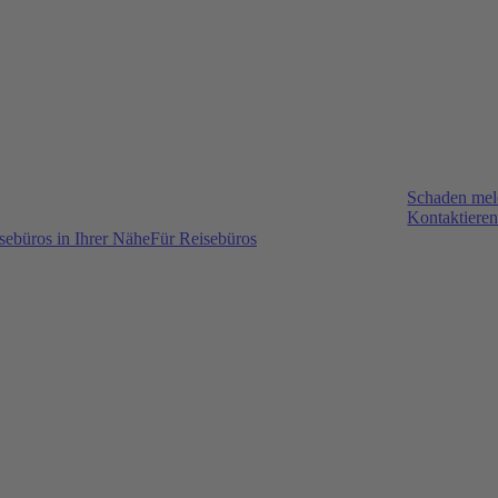
Schaden me
Kontaktieren
sebüros in Ihrer Nähe
Für Reisebüros