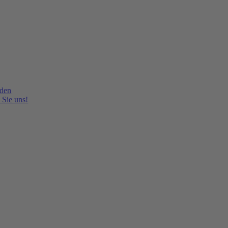
lden
 Sie uns!