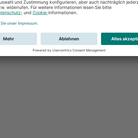
Feedback
Sie haben Fr
Buchung?