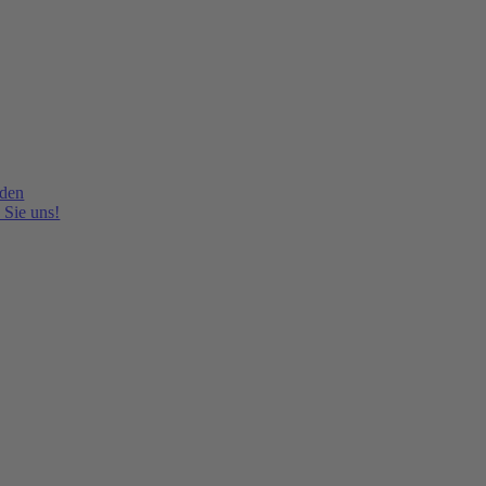
lden
 Sie uns!