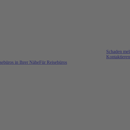
Schaden me
Kontaktieren
sebüros in Ihrer Nähe
Für Reisebüros