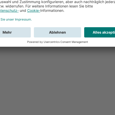
Feedback
Sie haben Fr
Buchung?