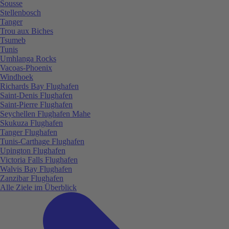
Sousse
Stellenbosch
Tanger
Trou aux Biches
Tsumeb
Tunis
Umhlanga Rocks
Vacoas-Phoenix
Windhoek
Richards Bay Flughafen
Saint-Denis Flughafen
Saint-Pierre Flughafen
Seychellen Flughafen Mahe
Skukuza Flughafen
Tanger Flughafen
Tunis-Carthage Flughafen
Upington Flughafen
Victoria Falls Flughafen
Walvis Bay Flughafen
Zanzibar Flughafen
Alle Ziele im Überblick