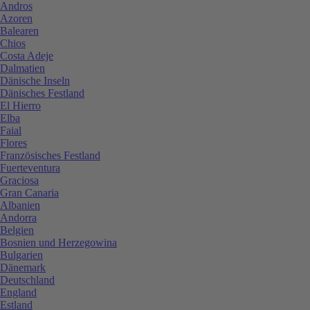
Andros
Azoren
Balearen
Chios
Costa Adeje
Dalmatien
Dänische Inseln
Dänisches Festland
El Hierro
Elba
Faial
Flores
Französisches Festland
Fuerteventura
Graciosa
Gran Canaria
Albanien
Andorra
Belgien
Bosnien und Herzegowina
Bulgarien
Dänemark
Deutschland
England
Estland