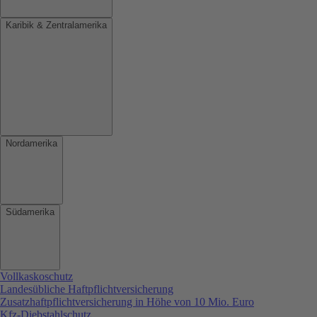
Karibik & Zentralamerika
Nordamerika
Südamerika
Vollkaskoschutz
Landesübliche Haftpflichtversicherung
Zusatzhaftpflichtversicherung in Höhe von 10 Mio. Euro
Kfz-Diebstahlschutz