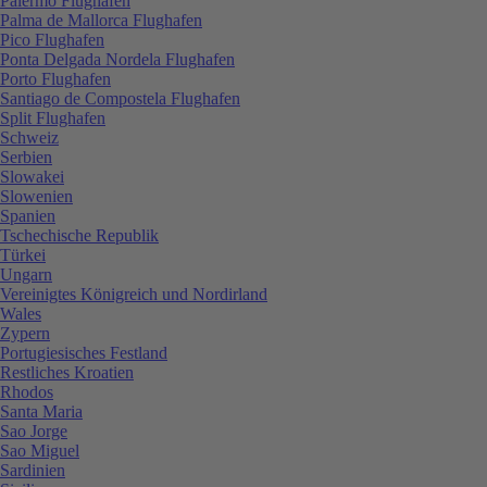
Palermo Flughafen
Palma de Mallorca Flughafen
Pico Flughafen
Ponta Delgada Nordela Flughafen
Porto Flughafen
Santiago de Compostela Flughafen
Split Flughafen
Schweiz
Serbien
Slowakei
Slowenien
Spanien
Tschechische Republik
Türkei
Ungarn
Vereinigtes Königreich und Nordirland
Wales
Zypern
Portugiesisches Festland
Restliches Kroatien
Rhodos
Santa Maria
Sao Jorge
Sao Miguel
Sardinien