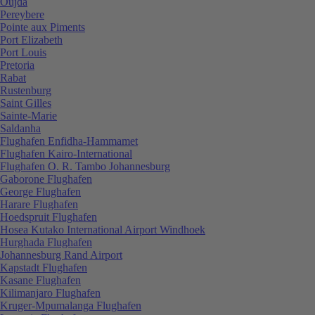
Oujda
Pereybere
Pointe aux Piments
Port Elizabeth
Port Louis
Pretoria
Rabat
Rustenburg
Saint Gilles
Sainte-Marie
Saldanha
Flughafen Enfidha-Hammamet
Flughafen Kairo-International
Flughafen O. R. Tambo Johannesburg
Gaborone Flughafen
George Flughafen
Harare Flughafen
Hoedspruit Flughafen
Hosea Kutako International Airport Windhoek
Hurghada Flughafen
Johannesburg Rand Airport
Kapstadt Flughafen
Kasane Flughafen
Kilimanjaro Flughafen
Kruger-Mpumalanga Flughafen