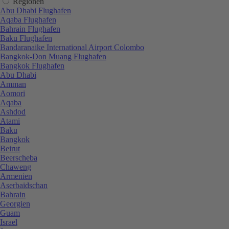
Regionen
Abu Dhabi Flughafen
Aqaba Flughafen
Bahrain Flughafen
Baku Flughafen
Bandaranaike International Airport Colombo
Bangkok-Don Muang Flughafen
Bangkok Flughafen
Abu Dhabi
Amman
Aomori
Aqaba
Ashdod
Atami
Baku
Bangkok
Beirut
Beerscheba
Chaweng
Armenien
Aserbaidschan
Bahrain
Georgien
Guam
Israel