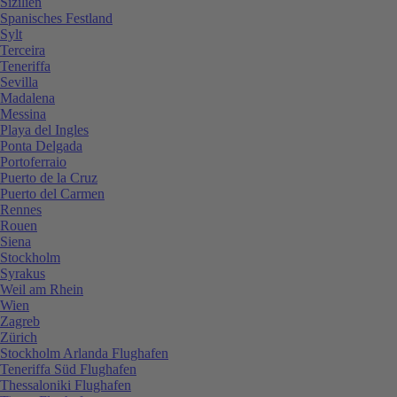
Sizilien
Spanisches Festland
Sylt
Terceira
Teneriffa
Sevilla
Madalena
Messina
Playa del Ingles
Ponta Delgada
Portoferraio
Puerto de la Cruz
Puerto del Carmen
Rennes
Rouen
Siena
Stockholm
Syrakus
Weil am Rhein
Wien
Zagreb
Zürich
Stockholm Arlanda Flughafen
Teneriffa Süd Flughafen
Thessaloniki Flughafen