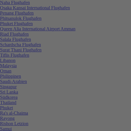
Naha Flughafen
Osaka Kansai International Flughafen
Penang Flughafen
Phitsanulok Flughafen
Phuket Flughafen
Queen Alia International Airport Amman
Riad Flughafen
Salala Flughafen
Schardscha Flughafen
Surat Thani Flughafen
Tiflis Flughafen
Libanon
Malaysia
Oman
Philippinen
Saudi-Arabien
Singapur
Sri Lanka
Südkorea
Thailand
Phuket
Ra's al-Chaima
Rayong
Rishon Letzion
Samui