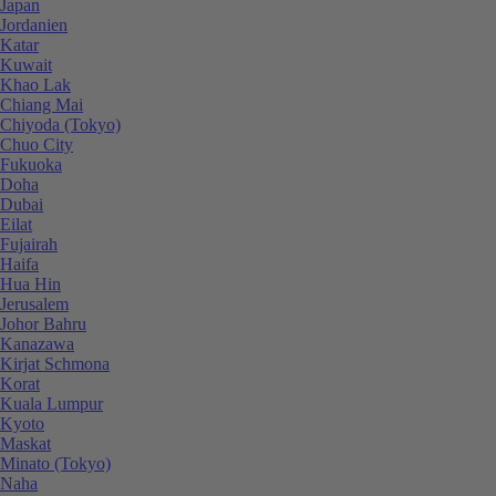
Japan
Jordanien
Katar
Kuwait
Khao Lak
Chiang Mai
Chiyoda (Tokyo)
Chuo City
Fukuoka
Doha
Dubai
Eilat
Fujairah
Haifa
Hua Hin
Jerusalem
Johor Bahru
Kanazawa
Kirjat Schmona
Korat
Kuala Lumpur
Kyoto
Maskat
Minato (Tokyo)
Naha