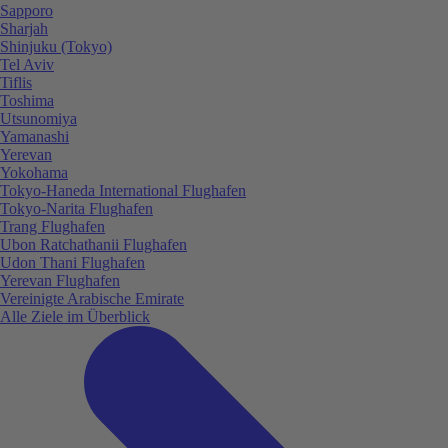
Sapporo
Sharjah
Shinjuku (Tokyo)
Tel Aviv
Tiflis
Toshima
Utsunomiya
Yamanashi
Yerevan
Yokohama
Tokyo-Haneda International Flughafen
Tokyo-Narita Flughafen
Trang Flughafen
Ubon Ratchathanii Flughafen
Udon Thani Flughafen
Yerevan Flughafen
Vereinigte Arabische Emirate
Alle Ziele im Überblick