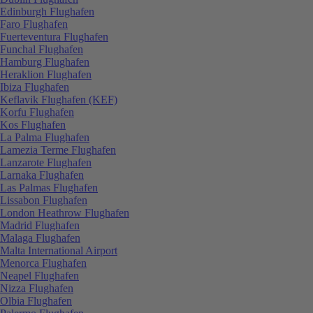
Edinburgh Flughafen
Faro Flughafen
Fuerteventura Flughafen
Funchal Flughafen
Hamburg Flughafen
Heraklion Flughafen
Ibiza Flughafen
Keflavik Flughafen (KEF)
Korfu Flughafen
Kos Flughafen
La Palma Flughafen
Lamezia Terme Flughafen
Lanzarote Flughafen
Larnaka Flughafen
Las Palmas Flughafen
Lissabon Flughafen
London Heathrow Flughafen
Madrid Flughafen
Malaga Flughafen
Malta International Airport
Menorca Flughafen
Neapel Flughafen
Nizza Flughafen
Olbia Flughafen