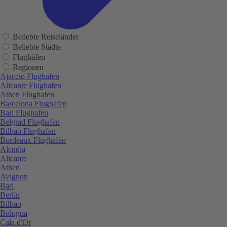
Beliebte Reiseländer
Beliebte Städte
Flughäfen
Regionen
Ajaccio Flughafen
Alicante Flughafen
Athen Flughafen
Barcelona Flughafen
Bari Flughafen
Belgrad Flughafen
Bilbao Flughafen
Bordeaux Flughafen
Alcudia
Alicante
Athen
Avignon
Bari
Berlin
Bilbao
Bologna
Cala d'Or