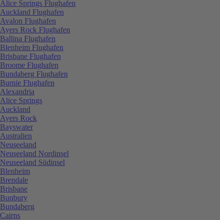
Alice Springs Flughafen
Auckland Flughafen
Avalon Flughafen
Ayers Rock Flughafen
Ballina Flughafen
Blenheim Flughafen
Brisbane Flughafen
Broome Flughafen
Bundaberg Flughafen
Burnie Flughafen
Alexandria
Alice Springs
Auckland
Ayers Rock
Bayswater
Australien
Neuseeland
Neuseeland Nordinsel
Neuseeland Südinsel
Blenheim
Brendale
Brisbane
Bunbury
Bundaberg
Cairns