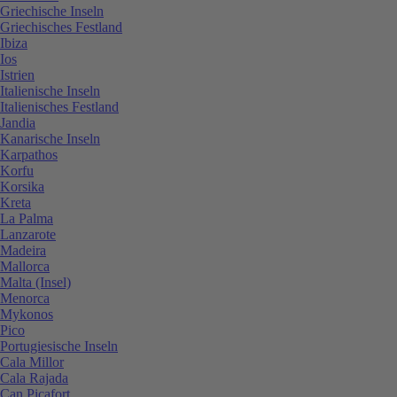
Griechische Inseln
Griechisches Festland
Ibiza
Ios
Istrien
Italienische Inseln
Italienisches Festland
Jandia
Kanarische Inseln
Karpathos
Korfu
Korsika
Kreta
La Palma
Lanzarote
Madeira
Mallorca
Malta (Insel)
Menorca
Mykonos
Pico
Portugiesische Inseln
Cala Millor
Cala Rajada
Can Picafort