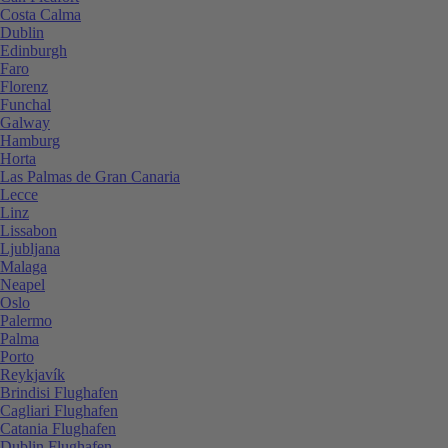
Costa Calma
Dublin
Edinburgh
Faro
Florenz
Funchal
Galway
Hamburg
Horta
Las Palmas de Gran Canaria
Lecce
Linz
Lissabon
Ljubljana
Malaga
Neapel
Oslo
Palermo
Palma
Porto
Reykjavík
Brindisi Flughafen
Cagliari Flughafen
Catania Flughafen
Dublin Flughafen