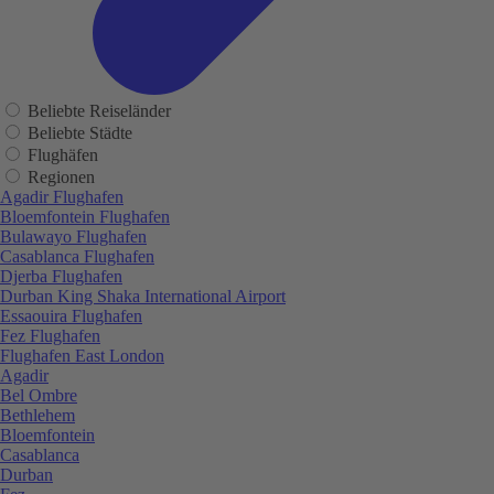
Beliebte Reiseländer
Beliebte Städte
Flughäfen
Regionen
Agadir Flughafen
Bloemfontein Flughafen
Bulawayo Flughafen
Casablanca Flughafen
Djerba Flughafen
Durban King Shaka International Airport
Essaouira Flughafen
Fez Flughafen
Flughafen East London
Agadir
Bel Ombre
Bethlehem
Bloemfontein
Casablanca
Durban