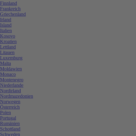
Finnland
Frankreich
Griechenland
Irland
Island
Italien
Kosovo
Kroatien
Lettland
Litauen
Luxemburg
Malta
Moldawien
Monaco
Montenegro
Niederlande
Nordirland
Nordmazedonien
Norwegen
Österreich
Polen
Portugal
Rumänien
Schottland
Schweden