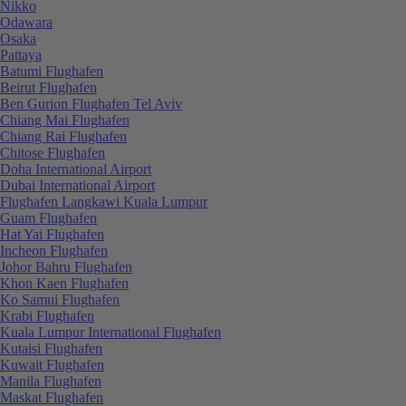
Nikko
Odawara
Osaka
Pattaya
Batumi Flughafen
Beirut Flughafen
Ben Gurion Flughafen Tel Aviv
Chiang Mai Flughafen
Chiang Rai Flughafen
Chitose Flughafen
Doha International Airport
Dubai International Airport
Flughafen Langkawi Kuala Lumpur
Guam Flughafen
Hat Yai Flughafen
Incheon Flughafen
Johor Bahru Flughafen
Khon Kaen Flughafen
Ko Samui Flughafen
Krabi Flughafen
Kuala Lumpur International Flughafen
Kutaisi Flughafen
Kuwait Flughafen
Manila Flughafen
Maskat Flughafen