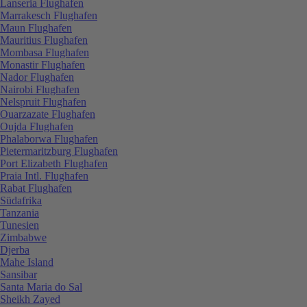
Lanseria Flughafen
Marrakesch Flughafen
Maun Flughafen
Mauritius Flughafen
Mombasa Flughafen
Monastir Flughafen
Nador Flughafen
Nairobi Flughafen
Nelspruit Flughafen
Ouarzazate Flughafen
Oujda Flughafen
Phalaborwa Flughafen
Pietermaritzburg Flughafen
Port Elizabeth Flughafen
Praia Intl. Flughafen
Rabat Flughafen
Südafrika
Tanzania
Tunesien
Zimbabwe
Djerba
Mahe Island
Sansibar
Santa Maria do Sal
Sheikh Zayed