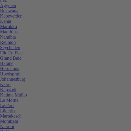
Fez
Ägypten
Botswana
Kapeverden
Kenia
Marokko
Mauritius
Namibia
Reunion
Seychellen
Flic En Flac
Grand Baie
Harare
Hermanus
Hoedspruit
Johannesburg
Kairo
Kapstadt
Katima Mulilo
Le Morne
Le Port
Lüderitz
Marrakesch
Mombasa
Nairobi