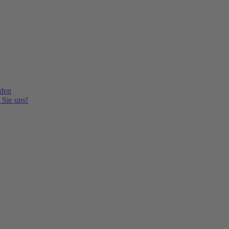
lden
 Sie uns!