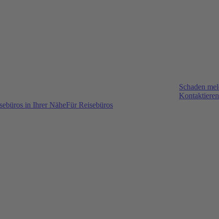
Schaden me
Kontaktieren
sebüros in Ihrer Nähe
Für Reisebüros