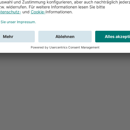
Feedback
Sie haben Fr
Buchung?