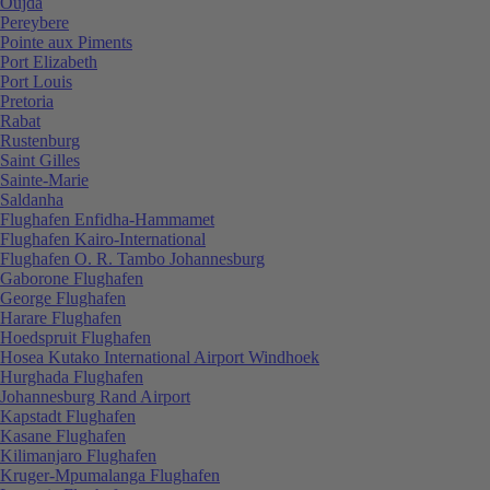
Oujda
Pereybere
Pointe aux Piments
Port Elizabeth
Port Louis
Pretoria
Rabat
Rustenburg
Saint Gilles
Sainte-Marie
Saldanha
Flughafen Enfidha-Hammamet
Flughafen Kairo-International
Flughafen O. R. Tambo Johannesburg
Gaborone Flughafen
George Flughafen
Harare Flughafen
Hoedspruit Flughafen
Hosea Kutako International Airport Windhoek
Hurghada Flughafen
Johannesburg Rand Airport
Kapstadt Flughafen
Kasane Flughafen
Kilimanjaro Flughafen
Kruger-Mpumalanga Flughafen