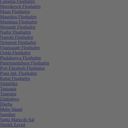
Lanseria Flughafen
Marrakesch Flughafen
Maun Flughafen
Mauritius Flughafen
Mombasa Flughafen
Monastir Flughafen
Nador Flughafen
Nairobi Flughafen
Nelspruit Flughafen
Ouarzazate Flughafen
Oujda Flughafen
Phalaborwa Flughafen
Pietermaritzburg Flughafen
Port Elizabeth Flughafen
Praia Intl. Flughafen
Rabat Flughafen
Südafrika
Tanzania
Tunesien
Zimbabwe
Djerba
Mahe Island
Sansibar
Santa Maria do Sal
Sheikh Zayed