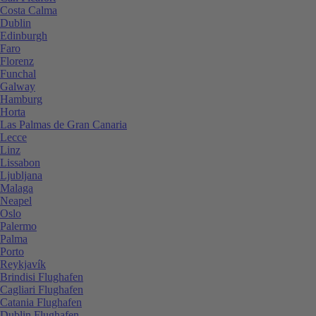
Costa Calma
Dublin
Edinburgh
Faro
Florenz
Funchal
Galway
Hamburg
Horta
Las Palmas de Gran Canaria
Lecce
Linz
Lissabon
Ljubljana
Malaga
Neapel
Oslo
Palermo
Palma
Porto
Reykjavík
Brindisi Flughafen
Cagliari Flughafen
Catania Flughafen
Dublin Flughafen