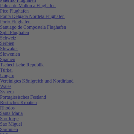
Palermo Flughafen
Palma de Mallorca Flughafen
Pico Flughafen
Ponta Delgada Nordela Flughafen
Porto Flughafen
Santiago de Compostela Flughafen
Split Flughafen
Schweiz
Serbien
Slowakei
Slowenien
Spanien
Tschechische Republik
Türkei
Ungarn
Vereinigtes Königreich und Nordirland
Wales
Zypern
Portugiesisches Festland
Restliches Kroatien
Rhodos
Santa Maria
Sao Jorge
Sao Miguel
Sardinien