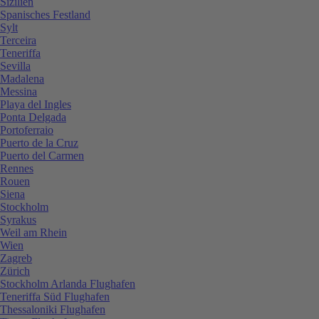
Sizilien
Spanisches Festland
Sylt
Terceira
Teneriffa
Sevilla
Madalena
Messina
Playa del Ingles
Ponta Delgada
Portoferraio
Puerto de la Cruz
Puerto del Carmen
Rennes
Rouen
Siena
Stockholm
Syrakus
Weil am Rhein
Wien
Zagreb
Zürich
Stockholm Arlanda Flughafen
Teneriffa Süd Flughafen
Thessaloniki Flughafen