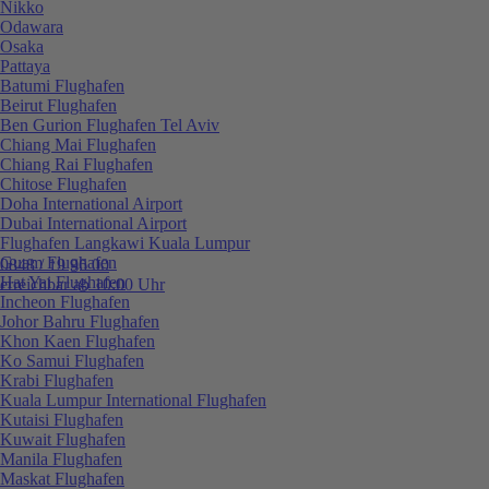
Nikko
Odawara
Osaka
Pattaya
Batumi Flughafen
Beirut Flughafen
Ben Gurion Flughafen Tel Aviv
Chiang Mai Flughafen
Chiang Rai Flughafen
Chitose Flughafen
Doha International Airport
Dubai International Airport
Flughafen Langkawi Kuala Lumpur
Guam Flughafen
0848 / 19 96 00
Hat Yai Flughafen
erreichbar ab 10:00 Uhr
Incheon Flughafen
Johor Bahru Flughafen
Khon Kaen Flughafen
Ko Samui Flughafen
Krabi Flughafen
Kuala Lumpur International Flughafen
Kutaisi Flughafen
Kuwait Flughafen
Manila Flughafen
Maskat Flughafen