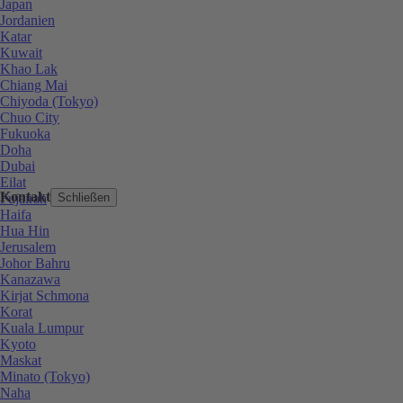
Japan
Jordanien
Katar
Kuwait
Khao Lak
Chiang Mai
Chiyoda (Tokyo)
Chuo City
Fukuoka
Doha
Dubai
Eilat
Kontakt
Fujairah
Schließen
Haifa
Hua Hin
Jerusalem
Johor Bahru
Kanazawa
Kirjat Schmona
Korat
Kuala Lumpur
Kyoto
Maskat
Minato (Tokyo)
Naha