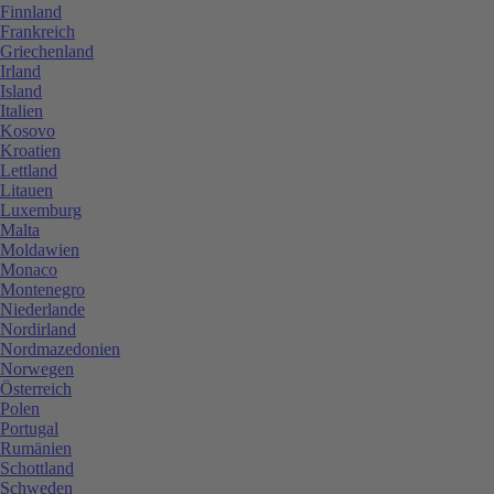
Finnland
Frankreich
Griechenland
Irland
Island
Italien
Kosovo
Kroatien
Lettland
Litauen
Luxemburg
Malta
Moldawien
Monaco
Montenegro
Niederlande
Nordirland
Nordmazedonien
Norwegen
Österreich
Polen
Portugal
Rumänien
Schottland
Schweden