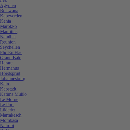
Fez
Ägypten
Botswana
Kapeverden
Kenia
Marokko
Mauritius
Namibia
Reunion
Seychellen
Flic En Flac
Grand Baie
Harare
Hermanus
Hoedspruit
Johannesburg
Kairo
Kapstadt
Katima Mulilo
Le Morne
Le Port
Lüderitz
Marrakesch
Mombasa
Nairobi