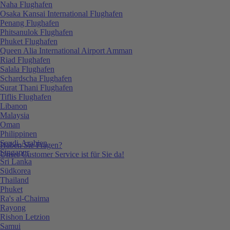
Naha Flughafen
Osaka Kansai International Flughafen
Penang Flughafen
Phitsanulok Flughafen
Phuket Flughafen
Queen Alia International Airport Amman
Riad Flughafen
Salala Flughafen
Schardscha Flughafen
Surat Thani Flughafen
Tiflis Flughafen
Libanon
Malaysia
Oman
Philippinen
Saudi-Arabien
Haben Sie Fragen?
Singapur
Unser Customer Service ist für Sie da!
Sri Lanka
Südkorea
Thailand
Phuket
Ra's al-Chaima
Rayong
Rishon Letzion
Samui