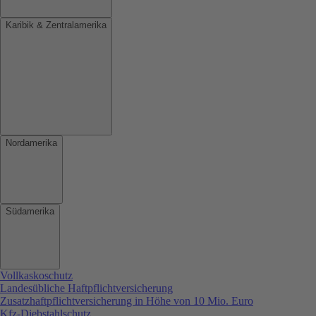
Karibik & Zentralamerika
Nordamerika
Südamerika
Vollkaskoschutz
Landesübliche Haftpflichtversicherung
Zusatzhaftpflichtversicherung in Höhe von 10 Mio. Euro
Kfz-Diebstahlschutz