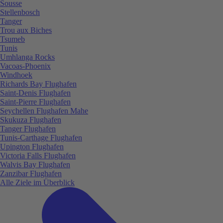
Sousse
Stellenbosch
Tanger
Trou aux Biches
Tsumeb
Tunis
Umhlanga Rocks
Vacoas-Phoenix
Windhoek
Richards Bay Flughafen
Saint-Denis Flughafen
Saint-Pierre Flughafen
Seychellen Flughafen Mahe
Skukuza Flughafen
Tanger Flughafen
Tunis-Carthage Flughafen
Upington Flughafen
Victoria Falls Flughafen
Walvis Bay Flughafen
Zanzibar Flughafen
Alle Ziele im Überblick