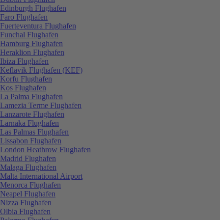
Edinburgh Flughafen
Faro Flughafen
Fuerteventura Flughafen
Funchal Flughafen
Hamburg Flughafen
Heraklion Flughafen
Ibiza Flughafen
Keflavik Flughafen (KEF)
Korfu Flughafen
Kos Flughafen
La Palma Flughafen
Lamezia Terme Flughafen
Lanzarote Flughafen
Larnaka Flughafen
Las Palmas Flughafen
Lissabon Flughafen
London Heathrow Flughafen
Madrid Flughafen
Malaga Flughafen
Malta International Airport
Menorca Flughafen
Neapel Flughafen
Nizza Flughafen
Olbia Flughafen