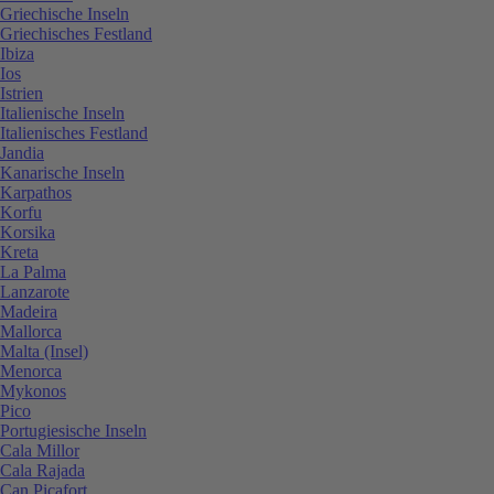
Griechische Inseln
Griechisches Festland
Ibiza
Ios
Istrien
Italienische Inseln
Italienisches Festland
Jandia
Kanarische Inseln
Karpathos
Korfu
Korsika
Kreta
La Palma
Lanzarote
Madeira
Mallorca
Malta (Insel)
Menorca
Mykonos
Pico
Portugiesische Inseln
Cala Millor
Cala Rajada
Can Picafort