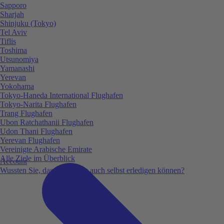
Sapporo
Sharjah
Shinjuku (Tokyo)
Tel Aviv
Tiflis
Toshima
Utsunomiya
Yamanashi
Yerevan
Yokohama
Tokyo-Haneda International Flughafen
Tokyo-Narita Flughafen
Trang Flughafen
Ubon Ratchathanii Flughafen
Udon Thani Flughafen
Yerevan Flughafen
Vereinigte Arabische Emirate
Alle Ziele im Überblick
Account
Wussten Sie, dass Sie vieles auch selbst erledigen können?