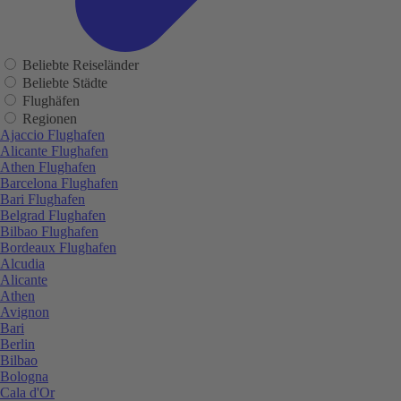
Beliebte Reiseländer
Beliebte Städte
Flughäfen
Regionen
Ajaccio Flughafen
Alicante Flughafen
Athen Flughafen
Barcelona Flughafen
Bari Flughafen
Belgrad Flughafen
Bilbao Flughafen
Bordeaux Flughafen
Alcudia
Alicante
Athen
Avignon
Bari
Berlin
Bilbao
Bologna
Cala d'Or