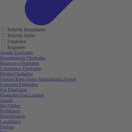
Beliebte Reiseländer
Beliebte Städte
Flughäfen
Regionen
Agadir Flughafen
Bloemfontein Flughafen
Bulawayo Flughafen
Casablanca Flughafen
Djerba Flughafen
Durban King Shaka International Airport
Essaouira Flughafen
Fez Flughafen
Flughafen East London
Agadir
Bel Ombre
Bethlehem
Bloemfontein
Casablanca
Durban