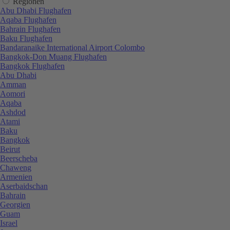
Regionen
Abu Dhabi Flughafen
Aqaba Flughafen
Bahrain Flughafen
Baku Flughafen
Bandaranaike International Airport Colombo
Bangkok-Don Muang Flughafen
Bangkok Flughafen
Abu Dhabi
Amman
Aomori
Aqaba
Ashdod
Atami
Baku
Bangkok
Beirut
Beerscheba
Chaweng
Armenien
Aserbaidschan
Bahrain
Georgien
Guam
Israel