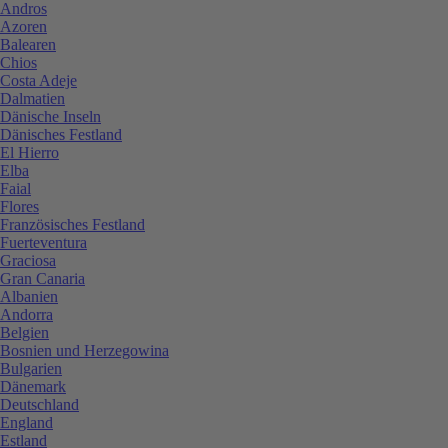
Andros
Azoren
Balearen
Chios
Costa Adeje
Dalmatien
Dänische Inseln
Dänisches Festland
El Hierro
Elba
Faial
Flores
Französisches Festland
Fuerteventura
Graciosa
Gran Canaria
Albanien
Andorra
Belgien
Bosnien und Herzegowina
Bulgarien
Dänemark
Deutschland
England
Estland