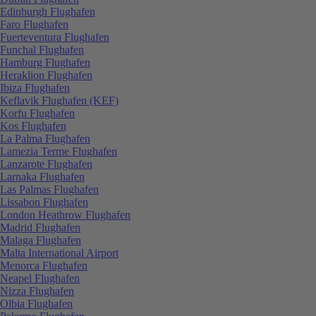
Edinburgh Flughafen
Faro Flughafen
Fuerteventura Flughafen
Funchal Flughafen
Hamburg Flughafen
Heraklion Flughafen
Ibiza Flughafen
Keflavik Flughafen (KEF)
Korfu Flughafen
Kos Flughafen
La Palma Flughafen
Lamezia Terme Flughafen
Lanzarote Flughafen
Larnaka Flughafen
Las Palmas Flughafen
Lissabon Flughafen
London Heathrow Flughafen
Madrid Flughafen
Malaga Flughafen
Malta International Airport
Menorca Flughafen
Neapel Flughafen
Nizza Flughafen
Olbia Flughafen