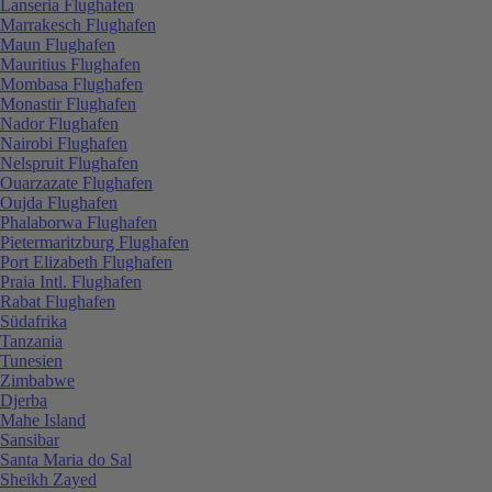
Lanseria Flughafen
Marrakesch Flughafen
Maun Flughafen
Mauritius Flughafen
Mombasa Flughafen
Monastir Flughafen
Nador Flughafen
Nairobi Flughafen
Nelspruit Flughafen
Ouarzazate Flughafen
Oujda Flughafen
Phalaborwa Flughafen
Pietermaritzburg Flughafen
Port Elizabeth Flughafen
Praia Intl. Flughafen
Rabat Flughafen
Südafrika
Tanzania
Tunesien
Zimbabwe
Djerba
Mahe Island
Sansibar
Santa Maria do Sal
Sheikh Zayed