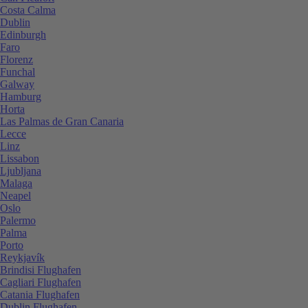
Costa Calma
Dublin
Edinburgh
Faro
Florenz
Funchal
Galway
Hamburg
Horta
Las Palmas de Gran Canaria
Lecce
Linz
Lissabon
Ljubljana
Malaga
Neapel
Oslo
Palermo
Palma
Porto
Reykjavík
Brindisi Flughafen
Cagliari Flughafen
Catania Flughafen
Dublin Flughafen