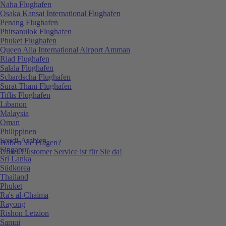
Naha Flughafen
Osaka Kansai International Flughafen
Penang Flughafen
Phitsanulok Flughafen
Phuket Flughafen
Queen Alia International Airport Amman
Riad Flughafen
Salala Flughafen
Schardscha Flughafen
Surat Thani Flughafen
Tiflis Flughafen
Libanon
Malaysia
Oman
Philippinen
Saudi-Arabien
Haben Sie Fragen?
Singapur
Unser Customer Service ist für Sie da!
Sri Lanka
Südkorea
Thailand
Phuket
Ra's al-Chaima
Rayong
Rishon Letzion
Samui