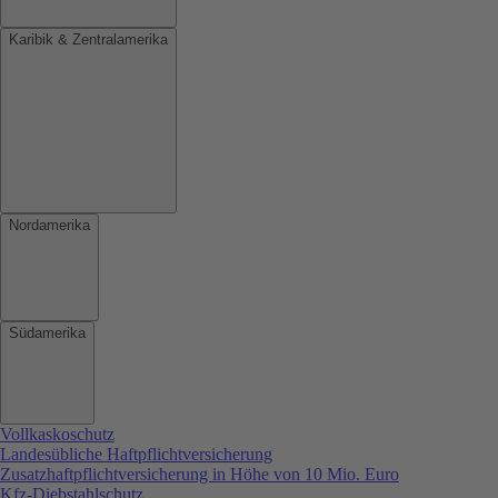
Karibik & Zentralamerika
Nordamerika
Südamerika
Vollkaskoschutz
Landesübliche Haftpflichtversicherung
Zusatzhaftpflichtversicherung in Höhe von 10 Mio. Euro
Kfz-Diebstahlschutz