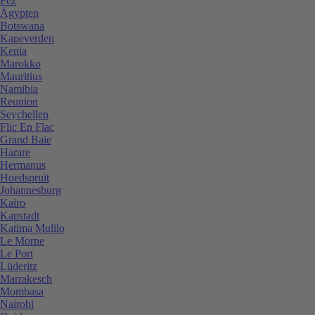
Fez
Ägypten
Botswana
Kapeverden
Kenia
Marokko
Mauritius
Namibia
Reunion
Seychellen
Flic En Flac
Grand Baie
Harare
Hermanus
Hoedspruit
Johannesburg
Kairo
Kapstadt
Katima Mulilo
Le Morne
Le Port
Lüderitz
Marrakesch
Mombasa
Nairobi