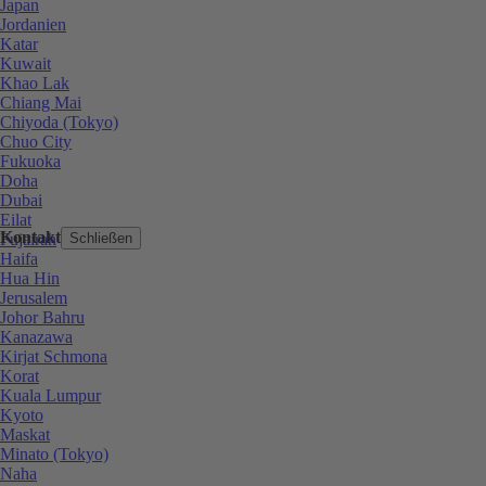
Japan
Jordanien
Katar
Kuwait
Khao Lak
Chiang Mai
Chiyoda (Tokyo)
Chuo City
Fukuoka
Doha
Dubai
Eilat
Kontakt
Fujairah
Schließen
Haifa
Hua Hin
Jerusalem
Johor Bahru
Kanazawa
Kirjat Schmona
Korat
Kuala Lumpur
Kyoto
Maskat
Minato (Tokyo)
Naha