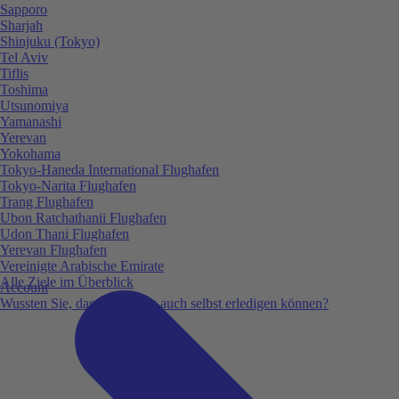
Sapporo
Sharjah
Shinjuku (Tokyo)
Tel Aviv
Tiflis
Toshima
Utsunomiya
Yamanashi
Yerevan
Yokohama
Tokyo-Haneda International Flughafen
Tokyo-Narita Flughafen
Trang Flughafen
Ubon Ratchathanii Flughafen
Udon Thani Flughafen
Yerevan Flughafen
Vereinigte Arabische Emirate
Alle Ziele im Überblick
Account
Wussten Sie, dass Sie vieles auch selbst erledigen können?