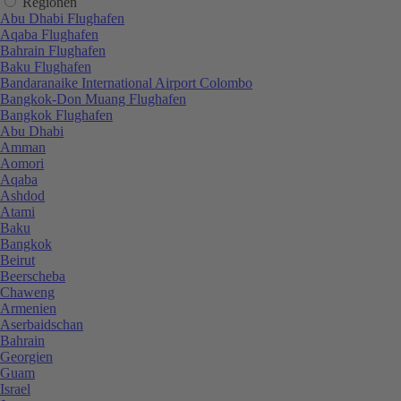
Regionen
Abu Dhabi Flughafen
Aqaba Flughafen
Bahrain Flughafen
Baku Flughafen
Bandaranaike International Airport Colombo
Bangkok-Don Muang Flughafen
Bangkok Flughafen
Abu Dhabi
Amman
Aomori
Aqaba
Ashdod
Atami
Baku
Bangkok
Beirut
Beerscheba
Chaweng
Armenien
Aserbaidschan
Bahrain
Georgien
Guam
Israel