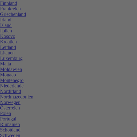
Finnland
Frankreich
Griechenland
Irland
Island
Italien
Kosovo
Kroatien
Lettland
Litauen
Luxemburg
Malta
Moldawien
Monaco
Montenegro
Niederlande
Nordirland
Nordmazedonien
Norwegen
Österreich
Polen
Portugal
Rumänien
Schottland
Schweden