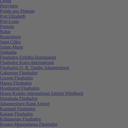
Oujda
Pereybere
Pointe aux Piments
Port Elizabeth
Port Louis
Pretoria
Rabat
Rustenburg
Saint Gilles
Sainte-Marie
Saldanha
Flughafen Enfidha-Hammamet
Flughafen Kairo-International
Flughafen O. R. Tambo Johannesburg
Gaborone Flughafen
George Flughafen
Harare Flughafen
Hoedspruit Flughafen
Hosea Kutako International Airport Windhoek
Hurghada Flughafen
Johannesburg Rand Airport
Kapstadt Flughafen
Kasane Flughafen
Kilimanjaro Flughafen
Kruger-Mpumalanga Flughafen