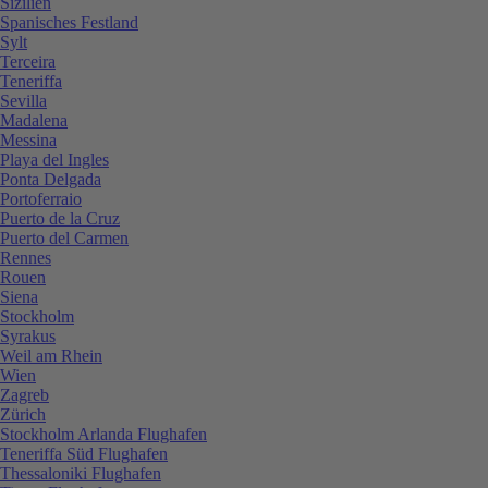
Sizilien
Spanisches Festland
Sylt
Terceira
Teneriffa
Sevilla
Madalena
Messina
Playa del Ingles
Ponta Delgada
Portoferraio
Puerto de la Cruz
Puerto del Carmen
Rennes
Rouen
Siena
Stockholm
Syrakus
Weil am Rhein
Wien
Zagreb
Zürich
Stockholm Arlanda Flughafen
Teneriffa Süd Flughafen
Thessaloniki Flughafen