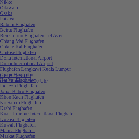
Nikko
Odawara
Osaka
Pattaya
Batumi Flughafen
Beirut Flughafen
Ben Gurion Flughafen Tel Aviv
Chiang Mai Flughafen
Chiang Rai Flughafen
Chitose Flughafen
Doha International Airport
Dubai International Airport
Flughafen Langkawi Kuala Lumpur
Guam Flughafen
0848 / 19 96 00
Hat Yai Flughafen
erreichbar bis 20:00 Uhr
Incheon Flughafen
Johor Bahru Flughafen
Khon Kaen Flughafen
Ko Samui Flughafen
Krabi Flughafen
Kuala Lumpur International Flughafen
Kutaisi Flughafen
Kuwait Flughafen
Manila Flughafen
Maskat Flughafen