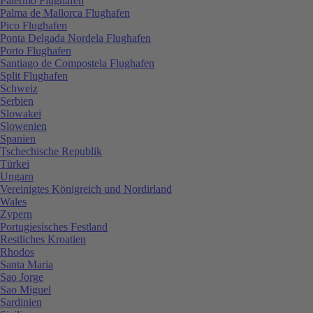
Palermo Flughafen
Palma de Mallorca Flughafen
Pico Flughafen
Ponta Delgada Nordela Flughafen
Porto Flughafen
Santiago de Compostela Flughafen
Split Flughafen
Schweiz
Serbien
Slowakei
Slowenien
Spanien
Tschechische Republik
Türkei
Ungarn
Vereinigtes Königreich und Nordirland
Wales
Zypern
Portugiesisches Festland
Restliches Kroatien
Rhodos
Santa Maria
Sao Jorge
Sao Miguel
Sardinien