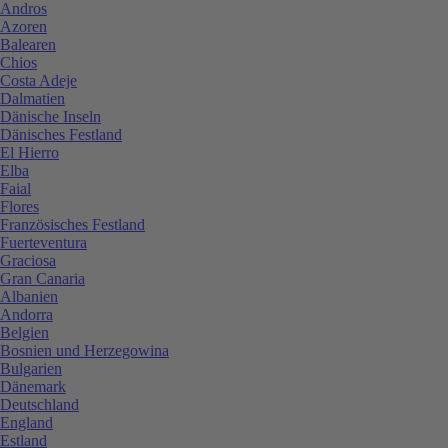
Andros
Azoren
Balearen
Chios
Costa Adeje
Dalmatien
Dänische Inseln
Dänisches Festland
El Hierro
Elba
Faial
Flores
Französisches Festland
Fuerteventura
Graciosa
Gran Canaria
Albanien
Andorra
Belgien
Bosnien und Herzegowina
Bulgarien
Dänemark
Deutschland
England
Estland