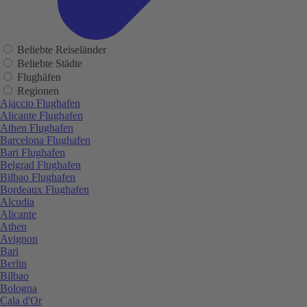
Beliebte Reiseländer
Beliebte Städte
Flughäfen
Regionen
Ajaccio Flughafen
Alicante Flughafen
Athen Flughafen
Barcelona Flughafen
Bari Flughafen
Belgrad Flughafen
Bilbao Flughafen
Bordeaux Flughafen
Alcudia
Alicante
Athen
Avignon
Bari
Berlin
Bilbao
Bologna
Cala d'Or