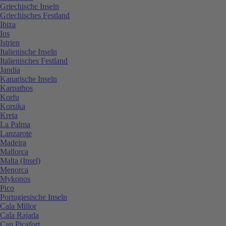
Griechische Inseln
Griechisches Festland
Ibiza
Ios
Istrien
Italienische Inseln
Italienisches Festland
Jandia
Kanarische Inseln
Karpathos
Korfu
Korsika
Kreta
La Palma
Lanzarote
Madeira
Mallorca
Malta (Insel)
Menorca
Mykonos
Pico
Portugiesische Inseln
Cala Millor
Cala Rajada
Can Picafort