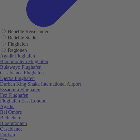
Beliebte Reiseländer
Beliebte Städte
Flughäfen
Regionen
Agadir Flughafen
Bloemfontein Flughafen
Bulawayo Flughafen
Casablanca Flughafen
Djerba Flughafen
Durban King Shaka International Airport
Essaouira Flughafen
Fez Flughafen
Flughafen East London
Agadir
Bel Ombre
Bethlehem
Bloemfontein
Casablanca
Durban