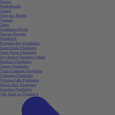
Sousse
Stellenbosch
Tanger
Trou aux Biches
Tsumeb
Tunis
Umhlanga Rocks
Vacoas-Phoenix
Windhoek
Richards Bay Flughafen
Saint-Denis Flughafen
Saint-Pierre Flughafen
Seychellen Flughafen Mahe
Skukuza Flughafen
Tanger Flughafen
Tunis-Carthage Flughafen
Upington Flughafen
Victoria Falls Flughafen
Walvis Bay Flughafen
Zanzibar Flughafen
Alle Ziele im Überblick