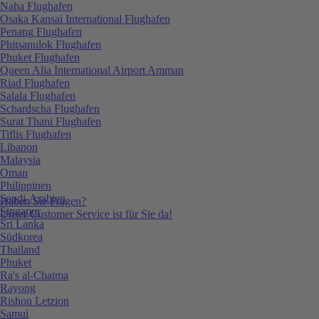
Naha Flughafen
Osaka Kansai International Flughafen
Penang Flughafen
Phitsanulok Flughafen
Phuket Flughafen
Queen Alia International Airport Amman
Riad Flughafen
Salala Flughafen
Schardscha Flughafen
Surat Thani Flughafen
Tiflis Flughafen
Libanon
Malaysia
Oman
Philippinen
Saudi-Arabien
Haben Sie Fragen?
Singapur
Unser Customer Service ist für Sie da!
Sri Lanka
Südkorea
Thailand
Phuket
Ra's al-Chaima
Rayong
Rishon Letzion
Samui