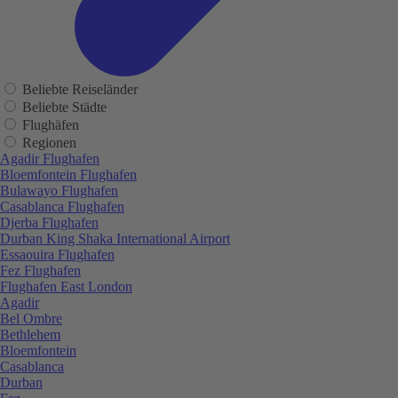
Beliebte Reiseländer
Beliebte Städte
Flughäfen
Regionen
Agadir Flughafen
Bloemfontein Flughafen
Bulawayo Flughafen
Casablanca Flughafen
Djerba Flughafen
Durban King Shaka International Airport
Essaouira Flughafen
Fez Flughafen
Flughafen East London
Agadir
Bel Ombre
Bethlehem
Bloemfontein
Casablanca
Durban