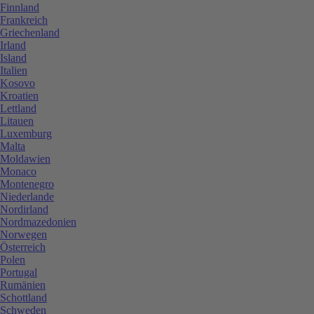
Finnland
Frankreich
Griechenland
Irland
Island
Italien
Kosovo
Kroatien
Lettland
Litauen
Luxemburg
Malta
Moldawien
Monaco
Montenegro
Niederlande
Nordirland
Nordmazedonien
Norwegen
Österreich
Polen
Portugal
Rumänien
Schottland
Schweden