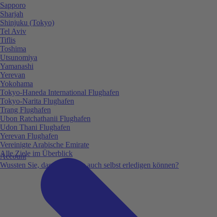
Sapporo
Sharjah
Shinjuku (Tokyo)
Tel Aviv
Tiflis
Toshima
Utsunomiya
Yamanashi
Yerevan
Yokohama
Tokyo-Haneda International Flughafen
Tokyo-Narita Flughafen
Trang Flughafen
Ubon Ratchathanii Flughafen
Udon Thani Flughafen
Yerevan Flughafen
Vereinigte Arabische Emirate
Alle Ziele im Überblick
Account
Wussten Sie, dass Sie vieles auch selbst erledigen können?