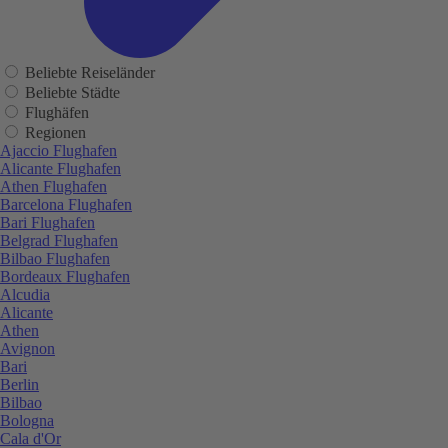
Beliebte Reiseländer
Beliebte Städte
Flughäfen
Regionen
Ajaccio Flughafen
Alicante Flughafen
Athen Flughafen
Barcelona Flughafen
Bari Flughafen
Belgrad Flughafen
Bilbao Flughafen
Bordeaux Flughafen
Alcudia
Alicante
Athen
Avignon
Bari
Berlin
Bilbao
Bologna
Cala d'Or