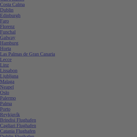
Costa Calma
Dublin
Edinburgh
Faro
Florenz
Funchal
Galway
Hamburg
Horta
Las Palmas de Gran Canaria
Lecce
Linz
Lissabon
Ljubljana
Malaga
Neapel
Oslo
Palermo
Palma
Porto
Reykjavík
Brindisi Flughafen
Cagliari Flughafen
Catania Flughafen
Dublin Flughafen