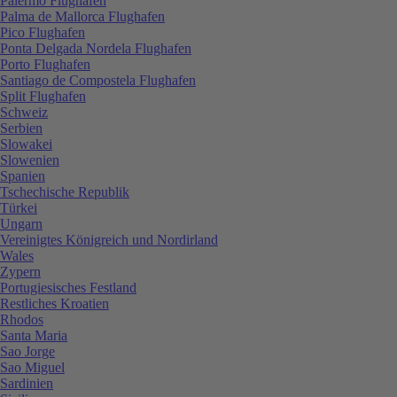
Palermo Flughafen
Palma de Mallorca Flughafen
Pico Flughafen
Ponta Delgada Nordela Flughafen
Porto Flughafen
Santiago de Compostela Flughafen
Split Flughafen
Schweiz
Serbien
Slowakei
Slowenien
Spanien
Tschechische Republik
Türkei
Ungarn
Vereinigtes Königreich und Nordirland
Wales
Zypern
Portugiesisches Festland
Restliches Kroatien
Rhodos
Santa Maria
Sao Jorge
Sao Miguel
Sardinien