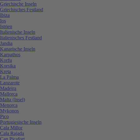
Griechische Inseln
Griechisches Festland
Ibiza
Ios
Istrien
Italienische Inseln
Italienisches Festland
Jandia
Kanarische Inseln
Karpathos
Korfu
Korsika
Kreta
La Palma
Lanzarote
Madeira
Mallorca
Malta (Insel)
Menorca
Mykonos
Pico
Portugiesische Inseln
Cala Millor
Cala Rajada
Can Picafort