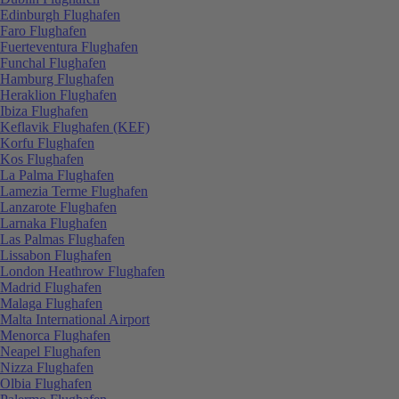
Edinburgh Flughafen
Faro Flughafen
Fuerteventura Flughafen
Funchal Flughafen
Hamburg Flughafen
Heraklion Flughafen
Ibiza Flughafen
Keflavik Flughafen (KEF)
Korfu Flughafen
Kos Flughafen
La Palma Flughafen
Lamezia Terme Flughafen
Lanzarote Flughafen
Larnaka Flughafen
Las Palmas Flughafen
Lissabon Flughafen
London Heathrow Flughafen
Madrid Flughafen
Malaga Flughafen
Malta International Airport
Menorca Flughafen
Neapel Flughafen
Nizza Flughafen
Olbia Flughafen