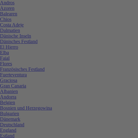
Andros
Azoren
Balearen
Chios
Costa Adeje
Dalmatien
Dänische Inseln
Dänisches Festland
El Hierro
Elba
Faial
Flores
Französisches Festland
Fuerteventura
Graciosa
Gran Canaria
Albanien
Andorra
Belgien
Bosnien und Herzegowina
Bulgarien
Dänemark
Deutschland
England
Estland