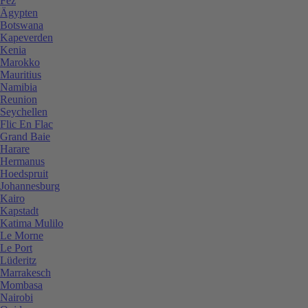
Fez
Ägypten
Botswana
Kapeverden
Kenia
Marokko
Mauritius
Namibia
Reunion
Seychellen
Flic En Flac
Grand Baie
Harare
Hermanus
Hoedspruit
Johannesburg
Kairo
Kapstadt
Katima Mulilo
Le Morne
Le Port
Lüderitz
Marrakesch
Mombasa
Nairobi