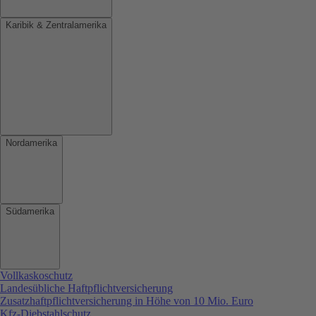
Karibik & Zentralamerika
Nordamerika
Südamerika
Vollkaskoschutz
Landesübliche Haftpflichtversicherung
Zusatzhaftpflichtversicherung in Höhe von 10 Mio. Euro
Kfz-Diebstahlschutz