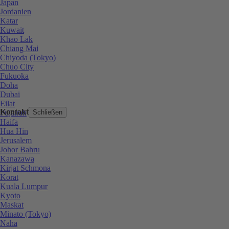
Japan
Jordanien
Katar
Kuwait
Khao Lak
Chiang Mai
Chiyoda (Tokyo)
Chuo City
Fukuoka
Doha
Dubai
Eilat
Kontakt
Fujairah
Schließen
Haifa
Hua Hin
Jerusalem
Johor Bahru
Kanazawa
Kirjat Schmona
Korat
Kuala Lumpur
Kyoto
Maskat
Minato (Tokyo)
Naha