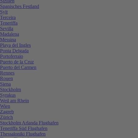
Sizilien
Spanisches Festland
Sylt
Terceira
Teneriffa
Sevilla
Madalena
Messina
Playa del Ingles
Ponta Delgada
Portoferraio
Puerto de la Cruz
Puerto del Carmen
Rennes
Rouen
Siena
Stockholm
Syrakus
Weil am Rhein
Wien
Zagreb
Zürich
Stockholm Arlanda Flughafen
Teneriffa Süd Flughafen
Thessaloniki Flughafen