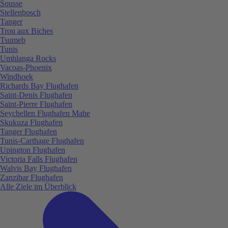
Sousse
Stellenbosch
Tanger
Trou aux Biches
Tsumeb
Tunis
Umhlanga Rocks
Vacoas-Phoenix
Windhoek
Richards Bay Flughafen
Saint-Denis Flughafen
Saint-Pierre Flughafen
Seychellen Flughafen Mahe
Skukuza Flughafen
Tanger Flughafen
Tunis-Carthage Flughafen
Upington Flughafen
Victoria Falls Flughafen
Walvis Bay Flughafen
Zanzibar Flughafen
Alle Ziele im Überblick