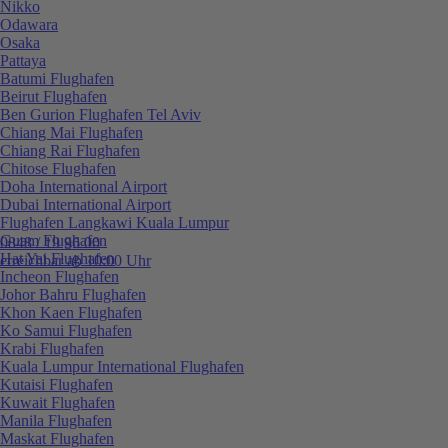
Nikko
Odawara
Osaka
Pattaya
Batumi Flughafen
Beirut Flughafen
Ben Gurion Flughafen Tel Aviv
Chiang Mai Flughafen
Chiang Rai Flughafen
Chitose Flughafen
Doha International Airport
Dubai International Airport
Flughafen Langkawi Kuala Lumpur
Guam Flughafen
0848 / 19 96 00
Hat Yai Flughafen
erreichbar ab 10:00 Uhr
Incheon Flughafen
Johor Bahru Flughafen
Khon Kaen Flughafen
Ko Samui Flughafen
Krabi Flughafen
Kuala Lumpur International Flughafen
Kutaisi Flughafen
Kuwait Flughafen
Manila Flughafen
Maskat Flughafen