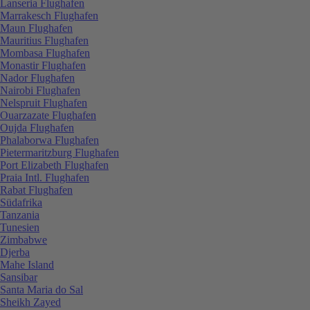
Lanseria Flughafen
Marrakesch Flughafen
Maun Flughafen
Mauritius Flughafen
Mombasa Flughafen
Monastir Flughafen
Nador Flughafen
Nairobi Flughafen
Nelspruit Flughafen
Ouarzazate Flughafen
Oujda Flughafen
Phalaborwa Flughafen
Pietermaritzburg Flughafen
Port Elizabeth Flughafen
Praia Intl. Flughafen
Rabat Flughafen
Südafrika
Tanzania
Tunesien
Zimbabwe
Djerba
Mahe Island
Sansibar
Santa Maria do Sal
Sheikh Zayed