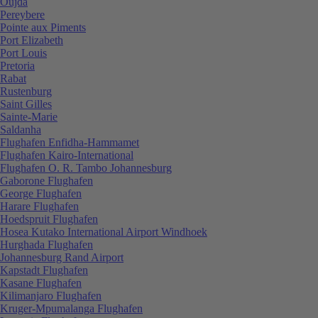
Oujda
Pereybere
Pointe aux Piments
Port Elizabeth
Port Louis
Pretoria
Rabat
Rustenburg
Saint Gilles
Sainte-Marie
Saldanha
Flughafen Enfidha-Hammamet
Flughafen Kairo-International
Flughafen O. R. Tambo Johannesburg
Gaborone Flughafen
George Flughafen
Harare Flughafen
Hoedspruit Flughafen
Hosea Kutako International Airport Windhoek
Hurghada Flughafen
Johannesburg Rand Airport
Kapstadt Flughafen
Kasane Flughafen
Kilimanjaro Flughafen
Kruger-Mpumalanga Flughafen