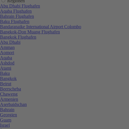
Regionen
Abu Dhabi Flughafen
Aqaba Flughafen
Bahrain Flughafen
Baku Flughafen
Bandaranaike International Airport Colombo
Bangkok-Don Muang Flughafen
Bangkok Flughafen
Abu Dhabi
Amman
Aomori
Aqaba
Ashdod
Atami
Baku
Bangkok
Beirut
Beerscheba
Chaweng
Armenien
Aserbaidschan
Bahrain
Georgien
Guam
Israel