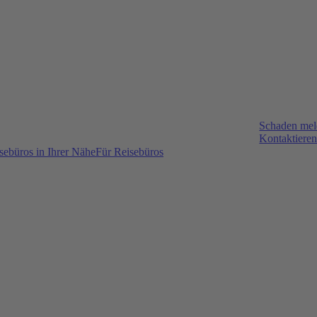
Schaden me
Kontaktieren
sebüros in Ihrer Nähe
Für Reisebüros