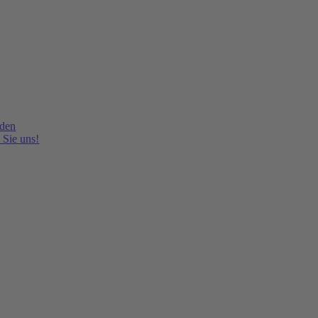
lden
 Sie uns!