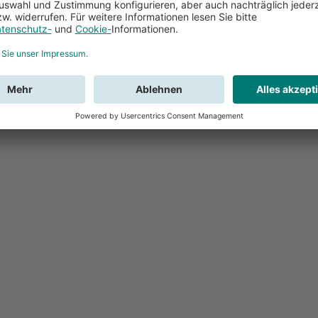
Feedback
Sie haben Fr
Buchung?