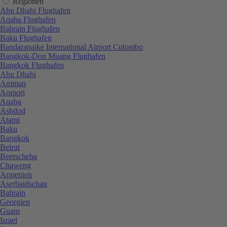
Regionen
Abu Dhabi Flughafen
Aqaba Flughafen
Bahrain Flughafen
Baku Flughafen
Bandaranaike International Airport Colombo
Bangkok-Don Muang Flughafen
Bangkok Flughafen
Abu Dhabi
Amman
Aomori
Aqaba
Ashdod
Atami
Baku
Bangkok
Beirut
Beerscheba
Chaweng
Armenien
Aserbaidschan
Bahrain
Georgien
Guam
Israel