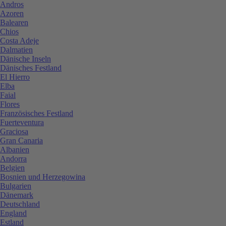
Andros
Azoren
Balearen
Chios
Costa Adeje
Dalmatien
Dänische Inseln
Dänisches Festland
El Hierro
Elba
Faial
Flores
Französisches Festland
Fuerteventura
Graciosa
Gran Canaria
Albanien
Andorra
Belgien
Bosnien und Herzegowina
Bulgarien
Dänemark
Deutschland
England
Estland