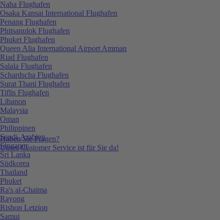
Naha Flughafen
Osaka Kansai International Flughafen
Penang Flughafen
Phitsanulok Flughafen
Phuket Flughafen
Queen Alia International Airport Amman
Riad Flughafen
Salala Flughafen
Schardscha Flughafen
Surat Thani Flughafen
Tiflis Flughafen
Libanon
Malaysia
Oman
Philippinen
Saudi-Arabien
Haben Sie Fragen?
Singapur
Unser Customer Service ist für Sie da!
Sri Lanka
Südkorea
Thailand
Phuket
Ra's al-Chaima
Rayong
Rishon Letzion
Samui