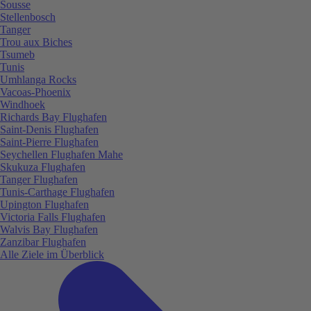
Sousse
Stellenbosch
Tanger
Trou aux Biches
Tsumeb
Tunis
Umhlanga Rocks
Vacoas-Phoenix
Windhoek
Richards Bay Flughafen
Saint-Denis Flughafen
Saint-Pierre Flughafen
Seychellen Flughafen Mahe
Skukuza Flughafen
Tanger Flughafen
Tunis-Carthage Flughafen
Upington Flughafen
Victoria Falls Flughafen
Walvis Bay Flughafen
Zanzibar Flughafen
Alle Ziele im Überblick