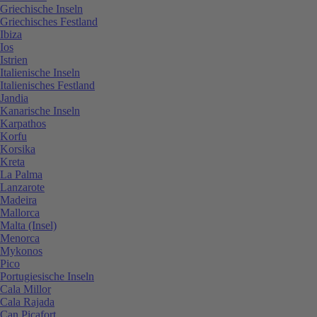
Griechische Inseln
Griechisches Festland
Ibiza
Ios
Istrien
Italienische Inseln
Italienisches Festland
Jandia
Kanarische Inseln
Karpathos
Korfu
Korsika
Kreta
La Palma
Lanzarote
Madeira
Mallorca
Malta (Insel)
Menorca
Mykonos
Pico
Portugiesische Inseln
Cala Millor
Cala Rajada
Can Picafort