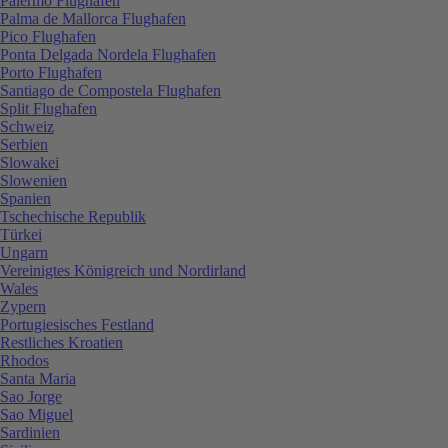
Palermo Flughafen
Palma de Mallorca Flughafen
Pico Flughafen
Ponta Delgada Nordela Flughafen
Porto Flughafen
Santiago de Compostela Flughafen
Split Flughafen
Schweiz
Serbien
Slowakei
Slowenien
Spanien
Tschechische Republik
Türkei
Ungarn
Vereinigtes Königreich und Nordirland
Wales
Zypern
Portugiesisches Festland
Restliches Kroatien
Rhodos
Santa Maria
Sao Jorge
Sao Miguel
Sardinien