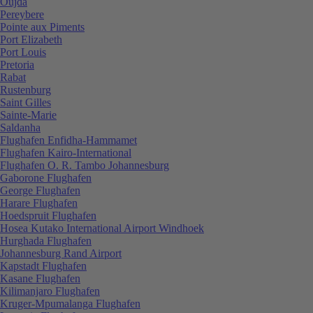
Oujda
Pereybere
Pointe aux Piments
Port Elizabeth
Port Louis
Pretoria
Rabat
Rustenburg
Saint Gilles
Sainte-Marie
Saldanha
Flughafen Enfidha-Hammamet
Flughafen Kairo-International
Flughafen O. R. Tambo Johannesburg
Gaborone Flughafen
George Flughafen
Harare Flughafen
Hoedspruit Flughafen
Hosea Kutako International Airport Windhoek
Hurghada Flughafen
Johannesburg Rand Airport
Kapstadt Flughafen
Kasane Flughafen
Kilimanjaro Flughafen
Kruger-Mpumalanga Flughafen