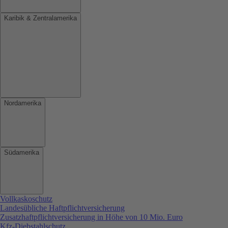
Karibik & Zentralamerika
Nordamerika
Südamerika
Vollkaskoschutz
Landesübliche Haftpflichtversicherung
Zusatzhaftpflichtversicherung in Höhe von 10 Mio. Euro
Kfz-Diebstahlschutz