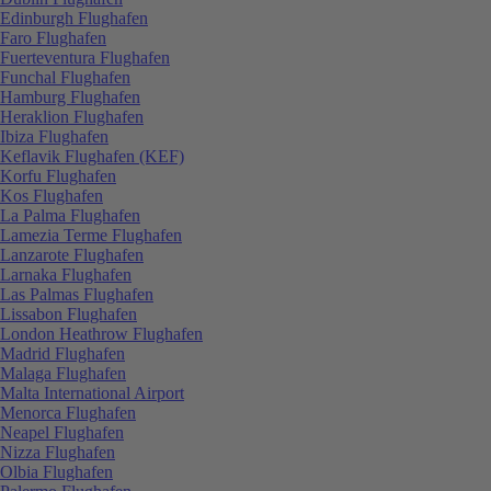
Edinburgh Flughafen
Faro Flughafen
Fuerteventura Flughafen
Funchal Flughafen
Hamburg Flughafen
Heraklion Flughafen
Ibiza Flughafen
Keflavik Flughafen (KEF)
Korfu Flughafen
Kos Flughafen
La Palma Flughafen
Lamezia Terme Flughafen
Lanzarote Flughafen
Larnaka Flughafen
Las Palmas Flughafen
Lissabon Flughafen
London Heathrow Flughafen
Madrid Flughafen
Malaga Flughafen
Malta International Airport
Menorca Flughafen
Neapel Flughafen
Nizza Flughafen
Olbia Flughafen