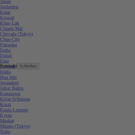
Japan
Jordanien
Katar
Kuwait
Khao Lak
Chiang Mai
Chiyoda (Tokyo)
Chuo City
Fukuoka
Doha
Dubai
Eilat
Kontakt
Fujairah
Schließen
Haifa
Hua Hin
Jerusalem
Johor Bahru
Kanazawa
Kirjat Schmona
Korat
Kuala Lumpur
Kyoto
Maskat
Minato (Tokyo)
Naha