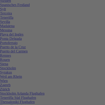
Sizilien
Spanisches Festland
Sylt
Terceira
Teneriffa
Sevilla
Madalena
Messina
Playa del Ingles
Ponta Delgada
Portoferraio
Puerto de la Cruz
Puerto del Carmen
Rennes
Rouen
Siena
Stockholm
Syrakus
Weil am Rhein
Wien
Zagreb
Zürich
Stockholm Arlanda Flughafen
Teneriffa Süd Flughafen
Thessaloniki Flughafen