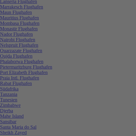
Lanseria Flughafen
Marrakesch Flughafen
Maun Flughafen
Mauritius Flughafen
Mombasa Flughafen
Monastir Flughafen
Nador Flughafen
Nairobi Flughafen
Nelspruit Flughafen
Ouarzazate Flughafen
Oujda Flughafen
Phalaborwa Flughafen
Pietermaritzburg Flughafen
Port Elizabeth Flughafen
Praia Intl. Flughafen
Rabat Flughafen
Südafrika
Tanzania
Tunesien
Zimbabwe
Djerba
Mahe Island
Sansibar
Santa Maria do Sal
Sheikh Zayed