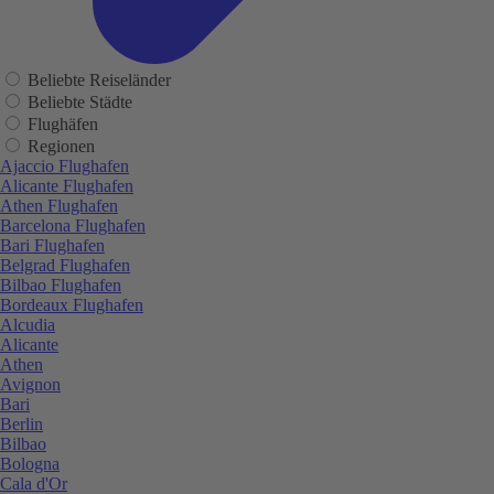
Beliebte Reiseländer
Beliebte Städte
Flughäfen
Regionen
Ajaccio Flughafen
Alicante Flughafen
Athen Flughafen
Barcelona Flughafen
Bari Flughafen
Belgrad Flughafen
Bilbao Flughafen
Bordeaux Flughafen
Alcudia
Alicante
Athen
Avignon
Bari
Berlin
Bilbao
Bologna
Cala d'Or