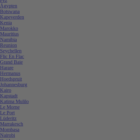
Fez
Ägypten
Botswana
Kapeverden
Kenia
Marokko
Mauritius
Namibia
Reunion
Seychellen
Flic En Flac
Grand Baie
Harare
Hermanus
Hoedspruit
Johannesburg
Kairo
Kapstadt
Katima Mulilo
Le Morne
Le Port
Lüderitz
Marrakesch
Mombasa
Nairobi