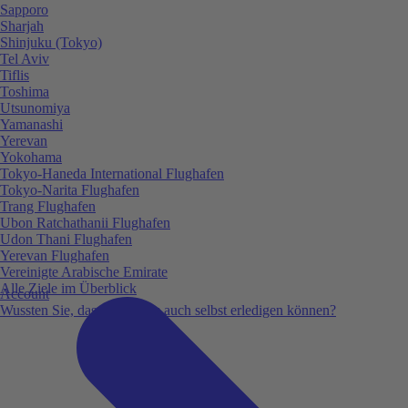
Sapporo
Sharjah
Shinjuku (Tokyo)
Tel Aviv
Tiflis
Toshima
Utsunomiya
Yamanashi
Yerevan
Yokohama
Tokyo-Haneda International Flughafen
Tokyo-Narita Flughafen
Trang Flughafen
Ubon Ratchathanii Flughafen
Udon Thani Flughafen
Yerevan Flughafen
Vereinigte Arabische Emirate
Alle Ziele im Überblick
Account
Wussten Sie, dass Sie vieles auch selbst erledigen können?