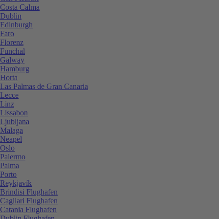
Costa Calma
Dublin
Edinburgh
Faro
Florenz
Funchal
Galway
Hamburg
Horta
Las Palmas de Gran Canaria
Lecce
Linz
Lissabon
Ljubljana
Malaga
Neapel
Oslo
Palermo
Palma
Porto
Reykjavík
Brindisi Flughafen
Cagliari Flughafen
Catania Flughafen
Dublin Flughafen