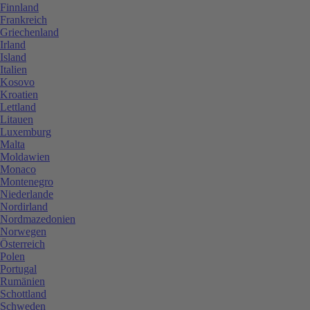
Finnland
Frankreich
Griechenland
Irland
Island
Italien
Kosovo
Kroatien
Lettland
Litauen
Luxemburg
Malta
Moldawien
Monaco
Montenegro
Niederlande
Nordirland
Nordmazedonien
Norwegen
Österreich
Polen
Portugal
Rumänien
Schottland
Schweden