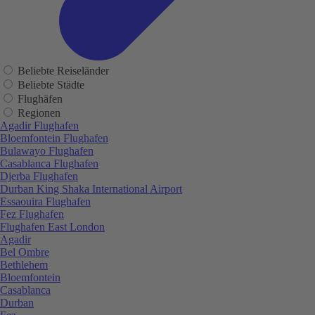
Beliebte Reiseländer
Beliebte Städte
Flughäfen
Regionen
Agadir Flughafen
Bloemfontein Flughafen
Bulawayo Flughafen
Casablanca Flughafen
Djerba Flughafen
Durban King Shaka International Airport
Essaouira Flughafen
Fez Flughafen
Flughafen East London
Agadir
Bel Ombre
Bethlehem
Bloemfontein
Casablanca
Durban