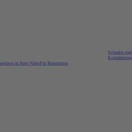
Schaden me
Kontaktieren
sebüros in Ihrer Nähe
Für Reisebüros