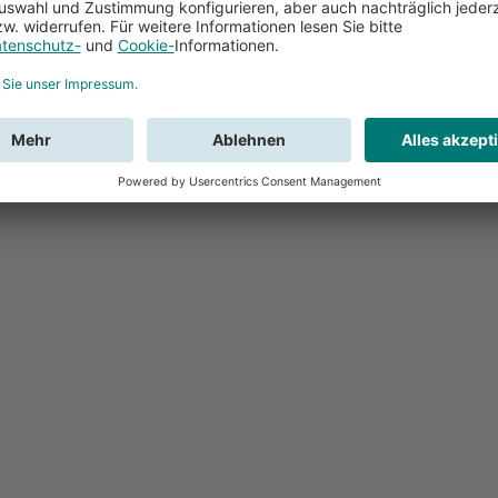
Feedback
Sie haben Fr
Buchung?