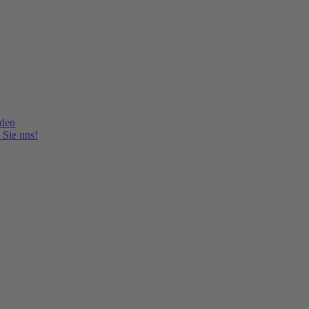
lden
 Sie uns!