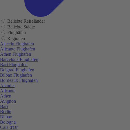
Beliebte Reiseländer
Beliebte Städte
Flughäfen
Regionen
Ajaccio Flughafen
Alicante Flughafen
Athen Flughafen
Barcelona Flughafen
Bari Flughafen
Belgrad Flughafen
Bilbao Flughafen
Bordeaux Flughafen
Alcudia
Alicante
Athen
Avignon
Bari
Berlin
Bilbao
Bologna
Cala d'Or