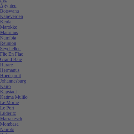
Fez
Ägypten
Botswana
Kapeverden
Kenia
Marokko
Mauritius
Namibia
Reunion
Seychellen
Flic En Flac
Grand Baie
Harare
Hermanus
Hoedspruit
Johannesburg
Kairo
Kapstadt
Katima Mulilo
Le Morne
Le Port
Lüderitz
Marrakesch
Mombasa
Nairobi