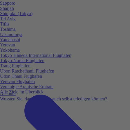
Sapporo
Sharjah
Shinjuku (Tokyo)
Tel Aviv
Tiflis
Toshima
Utsunomiya
Yamanashi
Yerevan
Yokohama
Tokyo-Haneda International Flughafen
Tokyo-Narita Flughafen
Trang Flughafen
Ubon Ratchathanii Flughafen
Udon Thani Flughafen
Yerevan Flughafen
Vereinigte Arabische Emirate
Alle Ziele im Überblick
Account
Wussten Sie, dass Sie vieles auch selbst erledigen können?