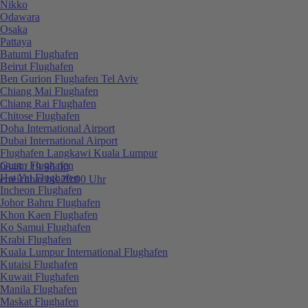
Nikko
Odawara
Osaka
Pattaya
Batumi Flughafen
Beirut Flughafen
Ben Gurion Flughafen Tel Aviv
Chiang Mai Flughafen
Chiang Rai Flughafen
Chitose Flughafen
Doha International Airport
Dubai International Airport
Flughafen Langkawi Kuala Lumpur
Guam Flughafen
0848 / 19 96 00
Hat Yai Flughafen
erreichbar bis 20:00 Uhr
Incheon Flughafen
Johor Bahru Flughafen
Khon Kaen Flughafen
Ko Samui Flughafen
Krabi Flughafen
Kuala Lumpur International Flughafen
Kutaisi Flughafen
Kuwait Flughafen
Manila Flughafen
Maskat Flughafen