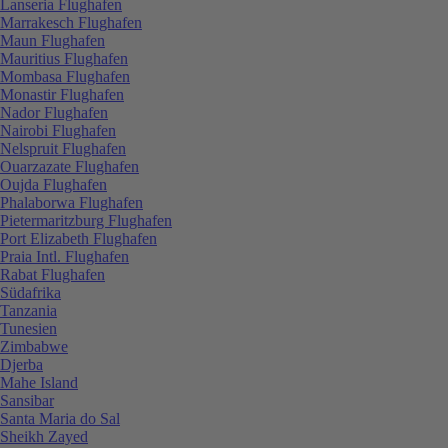
Lanseria Flughafen
Marrakesch Flughafen
Maun Flughafen
Mauritius Flughafen
Mombasa Flughafen
Monastir Flughafen
Nador Flughafen
Nairobi Flughafen
Nelspruit Flughafen
Ouarzazate Flughafen
Oujda Flughafen
Phalaborwa Flughafen
Pietermaritzburg Flughafen
Port Elizabeth Flughafen
Praia Intl. Flughafen
Rabat Flughafen
Südafrika
Tanzania
Tunesien
Zimbabwe
Djerba
Mahe Island
Sansibar
Santa Maria do Sal
Sheikh Zayed