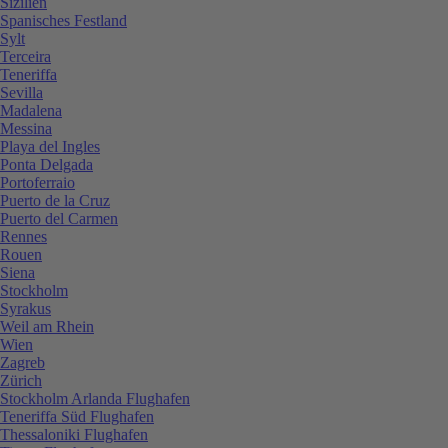
Sizilien
Spanisches Festland
Sylt
Terceira
Teneriffa
Sevilla
Madalena
Messina
Playa del Ingles
Ponta Delgada
Portoferraio
Puerto de la Cruz
Puerto del Carmen
Rennes
Rouen
Siena
Stockholm
Syrakus
Weil am Rhein
Wien
Zagreb
Zürich
Stockholm Arlanda Flughafen
Teneriffa Süd Flughafen
Thessaloniki Flughafen