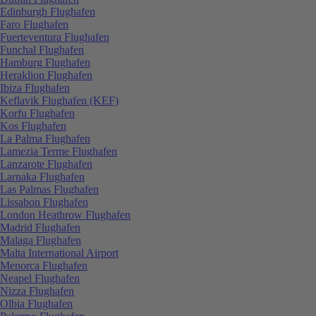
Edinburgh Flughafen
Faro Flughafen
Fuerteventura Flughafen
Funchal Flughafen
Hamburg Flughafen
Heraklion Flughafen
Ibiza Flughafen
Keflavik Flughafen (KEF)
Korfu Flughafen
Kos Flughafen
La Palma Flughafen
Lamezia Terme Flughafen
Lanzarote Flughafen
Larnaka Flughafen
Las Palmas Flughafen
Lissabon Flughafen
London Heathrow Flughafen
Madrid Flughafen
Malaga Flughafen
Malta International Airport
Menorca Flughafen
Neapel Flughafen
Nizza Flughafen
Olbia Flughafen