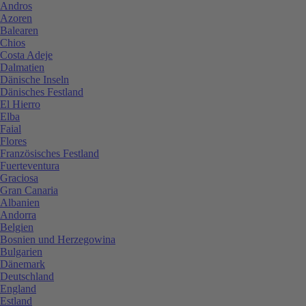
Andros
Azoren
Balearen
Chios
Costa Adeje
Dalmatien
Dänische Inseln
Dänisches Festland
El Hierro
Elba
Faial
Flores
Französisches Festland
Fuerteventura
Graciosa
Gran Canaria
Albanien
Andorra
Belgien
Bosnien und Herzegowina
Bulgarien
Dänemark
Deutschland
England
Estland