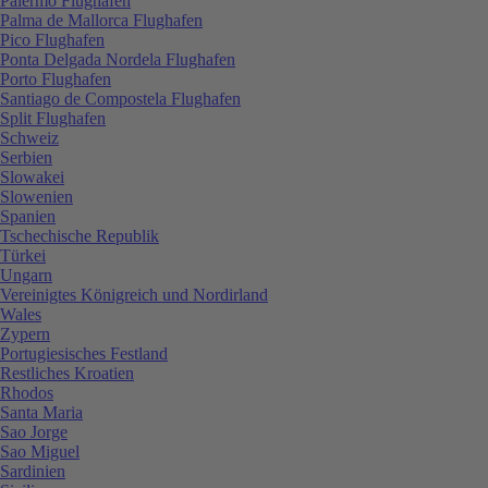
Palermo Flughafen
Palma de Mallorca Flughafen
Pico Flughafen
Ponta Delgada Nordela Flughafen
Porto Flughafen
Santiago de Compostela Flughafen
Split Flughafen
Schweiz
Serbien
Slowakei
Slowenien
Spanien
Tschechische Republik
Türkei
Ungarn
Vereinigtes Königreich und Nordirland
Wales
Zypern
Portugiesisches Festland
Restliches Kroatien
Rhodos
Santa Maria
Sao Jorge
Sao Miguel
Sardinien