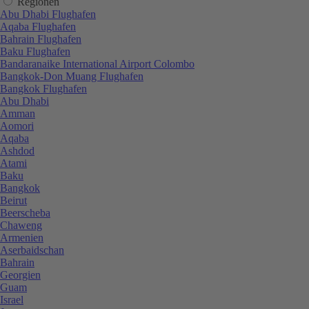
Regionen
Abu Dhabi Flughafen
Aqaba Flughafen
Bahrain Flughafen
Baku Flughafen
Bandaranaike International Airport Colombo
Bangkok-Don Muang Flughafen
Bangkok Flughafen
Abu Dhabi
Amman
Aomori
Aqaba
Ashdod
Atami
Baku
Bangkok
Beirut
Beerscheba
Chaweng
Armenien
Aserbaidschan
Bahrain
Georgien
Guam
Israel