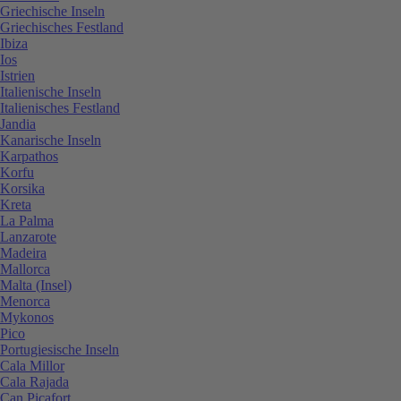
Griechische Inseln
Griechisches Festland
Ibiza
Ios
Istrien
Italienische Inseln
Italienisches Festland
Jandia
Kanarische Inseln
Karpathos
Korfu
Korsika
Kreta
La Palma
Lanzarote
Madeira
Mallorca
Malta (Insel)
Menorca
Mykonos
Pico
Portugiesische Inseln
Cala Millor
Cala Rajada
Can Picafort