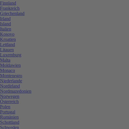
Finnland
Frankreich
Griechenland
Irland
Island
Italien
Kosovo
Kroatien
Lettland
Litauen
Luxemburg
Malta
Moldawien
Monaco
Montenegro
Niederlande
Nordirland
Nordmazedonien
Norwegen
Österreich
Polen
Portugal
Rumänien
Schottland
Schweden