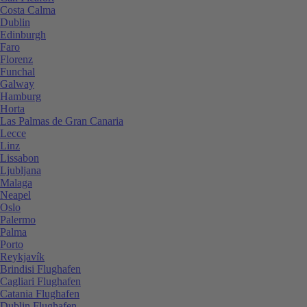
Costa Calma
Dublin
Edinburgh
Faro
Florenz
Funchal
Galway
Hamburg
Horta
Las Palmas de Gran Canaria
Lecce
Linz
Lissabon
Ljubljana
Malaga
Neapel
Oslo
Palermo
Palma
Porto
Reykjavík
Brindisi Flughafen
Cagliari Flughafen
Catania Flughafen
Dublin Flughafen