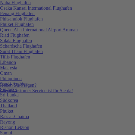
Naha Flughafen
Osaka Kansai International Flughafen
Penang Flughafen
Phitsanulok Flughafen
Phuket Flughafen
Queen Alia International Airport Amman
Riad Flughafen
Salala Flughafen
Schardscha Flughafen
Surat Thani Flughafen
Tiflis Flughafen
Libanon
Malaysia
Oman
Philippinen
Saudi-Arabien
Haben Sie Fragen?
Singapur
Unser Customer Service ist für Sie da!
Sri Lanka
Südkorea
Thailand
Phuket
Ra's al-Chaima
Rayong
Rishon Letzion
Samui