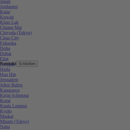
Japan
Jordanien
Katar
Kuwait
Khao Lak
Chiang Mai
Chiyoda (Tokyo)
Chuo City
Fukuoka
Doha
Dubai
Eilat
Kontakt
Fujairah
Schließen
Haifa
Hua Hin
Jerusalem
Johor Bahru
Kanazawa
Kirjat Schmona
Korat
Kuala Lumpur
Kyoto
Maskat
Minato (Tokyo)
Naha