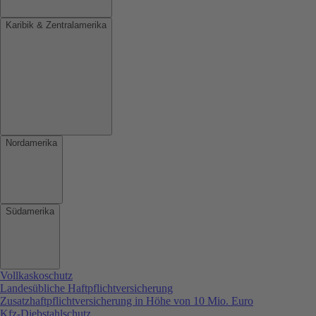
Karibik & Zentralamerika
Nordamerika
Südamerika
Vollkaskoschutz
Landesübliche Haftpflichtversicherung
Zusatzhaftpflichtversicherung in Höhe von 10 Mio. Euro
Kfz-Diebstahlschutz