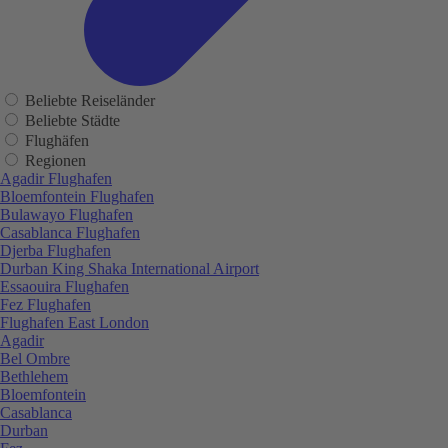
Beliebte Reiseländer
Beliebte Städte
Flughäfen
Regionen
Agadir Flughafen
Bloemfontein Flughafen
Bulawayo Flughafen
Casablanca Flughafen
Djerba Flughafen
Durban King Shaka International Airport
Essaouira Flughafen
Fez Flughafen
Flughafen East London
Agadir
Bel Ombre
Bethlehem
Bloemfontein
Casablanca
Durban