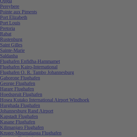
Oujda
Pereybere
Pointe aux Piments
Port Elizabeth
Port Louis
Pretoria
Rabat
Rustenburg
Saint Gilles
Sainte-Marie
Saldanha
Flughafen Enfidha-Hammamet
Flughafen Kairo-International
Flughafen O. R. Tambo Johannesburg
Gaborone Flughafen
George Flughafen
Harare Flughafen
Hoedspruit Flughafen
Hosea Kutako International Airport Windhoek
Hurghada Flughafen
Johannesburg Rand Airport
Kapstadt Flughafen
Kasane Flughafen
Kilimanjaro Flughafen
Kruger-Mpumalanga Flughafen