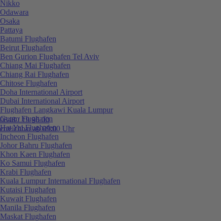
Nikko
Odawara
Osaka
Pattaya
Batumi Flughafen
Beirut Flughafen
Ben Gurion Flughafen Tel Aviv
Chiang Mai Flughafen
Chiang Rai Flughafen
Chitose Flughafen
Doha International Airport
Dubai International Airport
Flughafen Langkawi Kuala Lumpur
Guam Flughafen
0848 / 19 96 00
Hat Yai Flughafen
erreichbar ab 09:00 Uhr
Incheon Flughafen
Johor Bahru Flughafen
Khon Kaen Flughafen
Ko Samui Flughafen
Krabi Flughafen
Kuala Lumpur International Flughafen
Kutaisi Flughafen
Kuwait Flughafen
Manila Flughafen
Maskat Flughafen