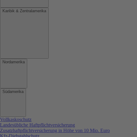
Karibik & Zentralamerika
Nordamerika
Südamerika
Vollkaskoschutz
Landesübliche Haftpflichtversicherung
Zusatzhaftpflichtversicherung in Höhe von 10 Mio. Euro
Kfz-Diebstahlschutz