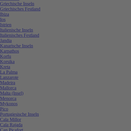
Griechische Inseln
Griechisches Festland
Ibiza
Ios
Istrien
Italienische Inseln
Italienisches Festland
Jandia
Kanarische Inseln
Karpathos
Korfu
Korsika
Kreta
La Palma
Lanzarote
Madeira
Mallorca
Malta (Insel)
Menorca
Mykonos
Pico
Portugiesische Inseln
Cala Millor
Cala Rajada
Can Picafort