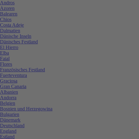
Andros
Azoren
Balearen
Chios
Costa Adeje
Dalmatien
Dänische Inseln
Dänisches Festland
El Hierro
Elba
Faial
Flores
Französisches Festland
Fuerteventura
Graciosa
Gran Canaria
Albanien
Andorra
Belgien
Bosnien und Herzegowina
Bulgarien
Dänemark
Deutschland
England
Estland