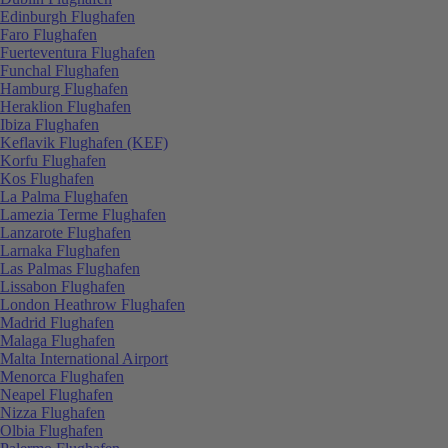
Edinburgh Flughafen
Faro Flughafen
Fuerteventura Flughafen
Funchal Flughafen
Hamburg Flughafen
Heraklion Flughafen
Ibiza Flughafen
Keflavik Flughafen (KEF)
Korfu Flughafen
Kos Flughafen
La Palma Flughafen
Lamezia Terme Flughafen
Lanzarote Flughafen
Larnaka Flughafen
Las Palmas Flughafen
Lissabon Flughafen
London Heathrow Flughafen
Madrid Flughafen
Malaga Flughafen
Malta International Airport
Menorca Flughafen
Neapel Flughafen
Nizza Flughafen
Olbia Flughafen