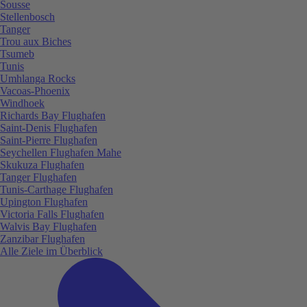
Sousse
Stellenbosch
Tanger
Trou aux Biches
Tsumeb
Tunis
Umhlanga Rocks
Vacoas-Phoenix
Windhoek
Richards Bay Flughafen
Saint-Denis Flughafen
Saint-Pierre Flughafen
Seychellen Flughafen Mahe
Skukuza Flughafen
Tanger Flughafen
Tunis-Carthage Flughafen
Upington Flughafen
Victoria Falls Flughafen
Walvis Bay Flughafen
Zanzibar Flughafen
Alle Ziele im Überblick