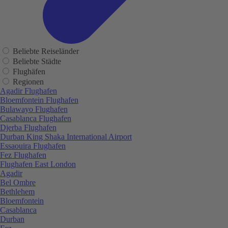
Beliebte Reiseländer
Beliebte Städte
Flughäfen
Regionen
Agadir Flughafen
Bloemfontein Flughafen
Bulawayo Flughafen
Casablanca Flughafen
Djerba Flughafen
Durban King Shaka International Airport
Essaouira Flughafen
Fez Flughafen
Flughafen East London
Agadir
Bel Ombre
Bethlehem
Bloemfontein
Casablanca
Durban