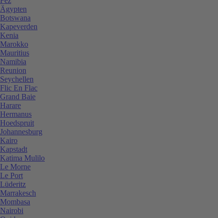
Fez
Ägypten
Botswana
Kapeverden
Kenia
Marokko
Mauritius
Namibia
Reunion
Seychellen
Flic En Flac
Grand Baie
Harare
Hermanus
Hoedspruit
Johannesburg
Kairo
Kapstadt
Katima Mulilo
Le Morne
Le Port
Lüderitz
Marrakesch
Mombasa
Nairobi