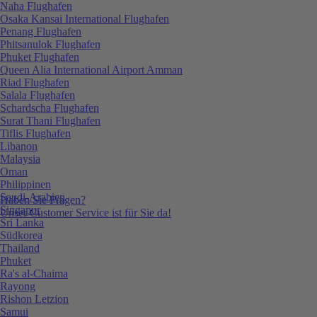
Naha Flughafen
Osaka Kansai International Flughafen
Penang Flughafen
Phitsanulok Flughafen
Phuket Flughafen
Queen Alia International Airport Amman
Riad Flughafen
Salala Flughafen
Schardscha Flughafen
Surat Thani Flughafen
Tiflis Flughafen
Libanon
Malaysia
Oman
Philippinen
Saudi-Arabien
Haben Sie Fragen?
Singapur
Unser Customer Service ist für Sie da!
Sri Lanka
Südkorea
Thailand
Phuket
Ra's al-Chaima
Rayong
Rishon Letzion
Samui