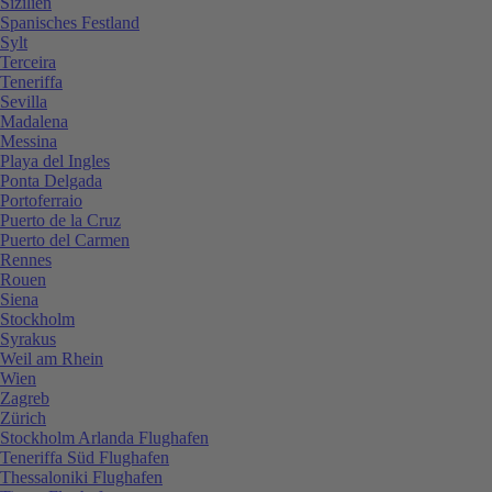
Sizilien
Spanisches Festland
Sylt
Terceira
Teneriffa
Sevilla
Madalena
Messina
Playa del Ingles
Ponta Delgada
Portoferraio
Puerto de la Cruz
Puerto del Carmen
Rennes
Rouen
Siena
Stockholm
Syrakus
Weil am Rhein
Wien
Zagreb
Zürich
Stockholm Arlanda Flughafen
Teneriffa Süd Flughafen
Thessaloniki Flughafen