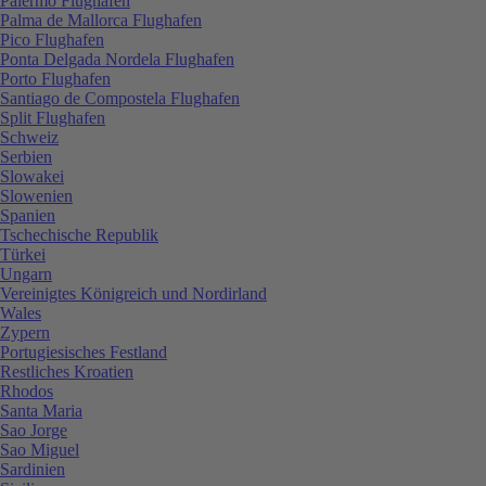
Palermo Flughafen
Palma de Mallorca Flughafen
Pico Flughafen
Ponta Delgada Nordela Flughafen
Porto Flughafen
Santiago de Compostela Flughafen
Split Flughafen
Schweiz
Serbien
Slowakei
Slowenien
Spanien
Tschechische Republik
Türkei
Ungarn
Vereinigtes Königreich und Nordirland
Wales
Zypern
Portugiesisches Festland
Restliches Kroatien
Rhodos
Santa Maria
Sao Jorge
Sao Miguel
Sardinien