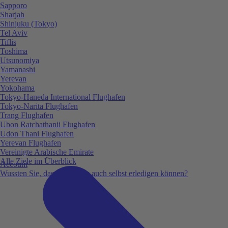
Sapporo
Sharjah
Shinjuku (Tokyo)
Tel Aviv
Tiflis
Toshima
Utsunomiya
Yamanashi
Yerevan
Yokohama
Tokyo-Haneda International Flughafen
Tokyo-Narita Flughafen
Trang Flughafen
Ubon Ratchathanii Flughafen
Udon Thani Flughafen
Yerevan Flughafen
Vereinigte Arabische Emirate
Alle Ziele im Überblick
Account
Wussten Sie, dass Sie vieles auch selbst erledigen können?