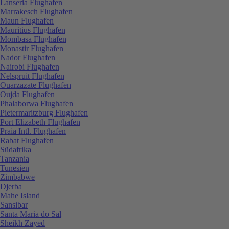
Lanseria Flughafen
Marrakesch Flughafen
Maun Flughafen
Mauritius Flughafen
Mombasa Flughafen
Monastir Flughafen
Nador Flughafen
Nairobi Flughafen
Nelspruit Flughafen
Ouarzazate Flughafen
Oujda Flughafen
Phalaborwa Flughafen
Pietermaritzburg Flughafen
Port Elizabeth Flughafen
Praia Intl. Flughafen
Rabat Flughafen
Südafrika
Tanzania
Tunesien
Zimbabwe
Djerba
Mahe Island
Sansibar
Santa Maria do Sal
Sheikh Zayed