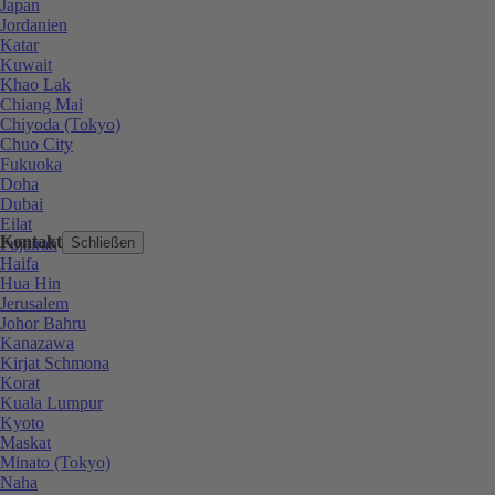
Japan
Jordanien
Katar
Kuwait
Khao Lak
Chiang Mai
Chiyoda (Tokyo)
Chuo City
Fukuoka
Doha
Dubai
Eilat
Kontakt
Fujairah
Schließen
Haifa
Hua Hin
Jerusalem
Johor Bahru
Kanazawa
Kirjat Schmona
Korat
Kuala Lumpur
Kyoto
Maskat
Minato (Tokyo)
Naha