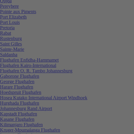
Oujda
Pereybere
Pointe aux Piments
Port Elizabeth
Port Louis
Pretoria
Rabat
Rustenburg
Saint Gilles
Sainte-Marie
Saldanha
Flughafen Enfidha-Hammamet
Flughafen Kairo-International
Flughafen O. R. Tambo Johannesburg
Gaborone Flughafen
George Flughafen
Harare Flughafen
Hoedspruit Flughafen
Hosea Kutako International Airport Windhoek
Hurghada Flughafen
Johannesburg Rand Airport
Kapstadt Flughafen
Kasane Flughafen
Kilimanjaro Flughafen
Kruger-Mpumalanga Flughafen