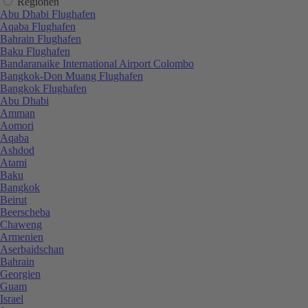
Regionen
Abu Dhabi Flughafen
Aqaba Flughafen
Bahrain Flughafen
Baku Flughafen
Bandaranaike International Airport Colombo
Bangkok-Don Muang Flughafen
Bangkok Flughafen
Abu Dhabi
Amman
Aomori
Aqaba
Ashdod
Atami
Baku
Bangkok
Beirut
Beerscheba
Chaweng
Armenien
Aserbaidschan
Bahrain
Georgien
Guam
Israel