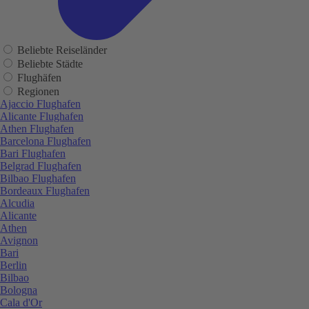
Beliebte Reiseländer
Beliebte Städte
Flughäfen
Regionen
Ajaccio Flughafen
Alicante Flughafen
Athen Flughafen
Barcelona Flughafen
Bari Flughafen
Belgrad Flughafen
Bilbao Flughafen
Bordeaux Flughafen
Alcudia
Alicante
Athen
Avignon
Bari
Berlin
Bilbao
Bologna
Cala d'Or