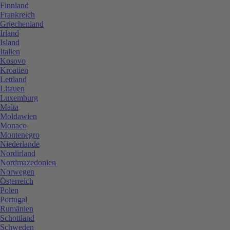
Finnland
Frankreich
Griechenland
Irland
Island
Italien
Kosovo
Kroatien
Lettland
Litauen
Luxemburg
Malta
Moldawien
Monaco
Montenegro
Niederlande
Nordirland
Nordmazedonien
Norwegen
Österreich
Polen
Portugal
Rumänien
Schottland
Schweden