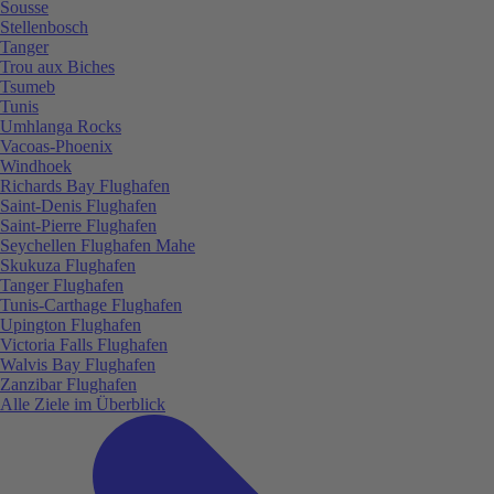
Sousse
Stellenbosch
Tanger
Trou aux Biches
Tsumeb
Tunis
Umhlanga Rocks
Vacoas-Phoenix
Windhoek
Richards Bay Flughafen
Saint-Denis Flughafen
Saint-Pierre Flughafen
Seychellen Flughafen Mahe
Skukuza Flughafen
Tanger Flughafen
Tunis-Carthage Flughafen
Upington Flughafen
Victoria Falls Flughafen
Walvis Bay Flughafen
Zanzibar Flughafen
Alle Ziele im Überblick