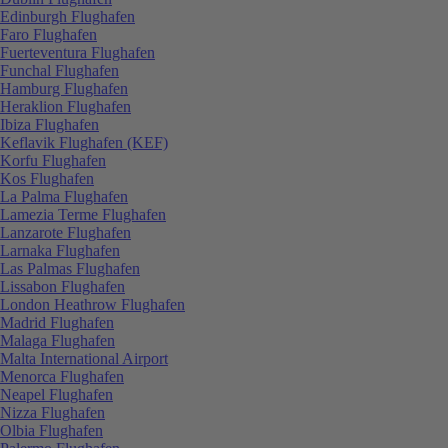
Edinburgh Flughafen
Faro Flughafen
Fuerteventura Flughafen
Funchal Flughafen
Hamburg Flughafen
Heraklion Flughafen
Ibiza Flughafen
Keflavik Flughafen (KEF)
Korfu Flughafen
Kos Flughafen
La Palma Flughafen
Lamezia Terme Flughafen
Lanzarote Flughafen
Larnaka Flughafen
Las Palmas Flughafen
Lissabon Flughafen
London Heathrow Flughafen
Madrid Flughafen
Malaga Flughafen
Malta International Airport
Menorca Flughafen
Neapel Flughafen
Nizza Flughafen
Olbia Flughafen