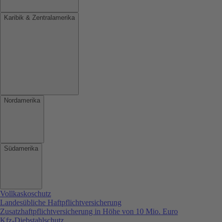
Karibik & Zentralamerika
Nordamerika
Südamerika
Vollkaskoschutz
Landesübliche Haftpflichtversicherung
Zusatzhaftpflichtversicherung in Höhe von 10 Mio. Euro
Kfz-Diebstahlschutz