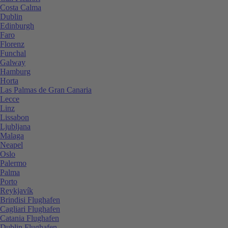
Costa Calma
Dublin
Edinburgh
Faro
Florenz
Funchal
Galway
Hamburg
Horta
Las Palmas de Gran Canaria
Lecce
Linz
Lissabon
Ljubljana
Malaga
Neapel
Oslo
Palermo
Palma
Porto
Reykjavík
Brindisi Flughafen
Cagliari Flughafen
Catania Flughafen
Dublin Flughafen