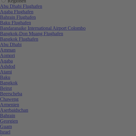
Regionen
Abu Dhabi Flughafen
Aqaba Flughafen
Bahrain Flughafen
Baku Flughafen
Bandaranaike International Airport Colombo
Bangkok-Don Muang Flughafen
Bangkok Flughafen
Abu Dhabi
Amman
Aomori
Aqaba
Ashdod
Atami
Baku
Bangkok
Beirut
Beerscheba
Chaweng
Armenien
Aserbaidschan
Bahrain
Georgien
Guam
Israel