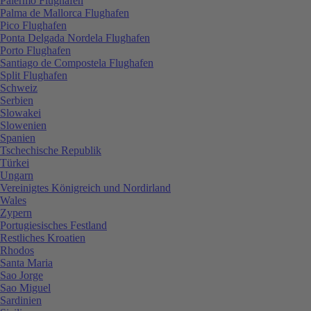
Palermo Flughafen
Palma de Mallorca Flughafen
Pico Flughafen
Ponta Delgada Nordela Flughafen
Porto Flughafen
Santiago de Compostela Flughafen
Split Flughafen
Schweiz
Serbien
Slowakei
Slowenien
Spanien
Tschechische Republik
Türkei
Ungarn
Vereinigtes Königreich und Nordirland
Wales
Zypern
Portugiesisches Festland
Restliches Kroatien
Rhodos
Santa Maria
Sao Jorge
Sao Miguel
Sardinien