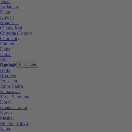
Japan
Jordanien
Katar
Kuwait
Khao Lak
Chiang Mai
Chiyoda (Tokyo)
Chuo City
Fukuoka
Doha
Dubai
Eilat
Kontakt
Fujairah
Schließen
Haifa
Hua Hin
Jerusalem
Johor Bahru
Kanazawa
Kirjat Schmona
Korat
Kuala Lumpur
Kyoto
Maskat
Minato (Tokyo)
Naha