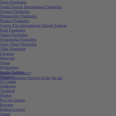
Naha Flughafen
Osaka Kansai International Flughafen
Penang Flughafen
Phitsanulok Flughafen
Phuket Flughafen
Queen Alia International Airport Amman
Riad Flughafen
Salala Flughafen
Schardscha Flughafen
Surat Thani Flughafen
Tiflis Flughafen
Libanon
Malaysia
Oman
Philippinen
Saudi-Arabien
Haben Sie Fragen?
Singapur
Unser Customer Service ist für Sie da!
Sri Lanka
Südkorea
Thailand
Phuket
Ra's al-Chaima
Rayong
Rishon Letzion
Samui