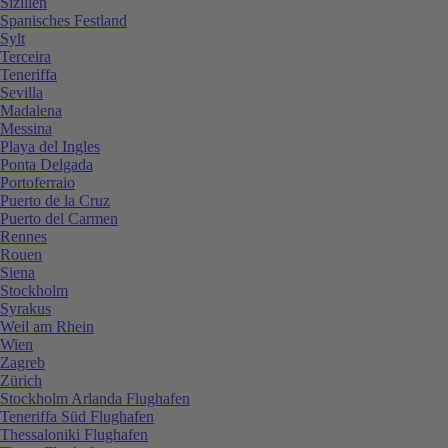
Sizilien
Spanisches Festland
Sylt
Terceira
Teneriffa
Sevilla
Madalena
Messina
Playa del Ingles
Ponta Delgada
Portoferraio
Puerto de la Cruz
Puerto del Carmen
Rennes
Rouen
Siena
Stockholm
Syrakus
Weil am Rhein
Wien
Zagreb
Zürich
Stockholm Arlanda Flughafen
Teneriffa Süd Flughafen
Thessaloniki Flughafen