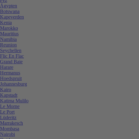
Fez
Ägypten
Botswana
Kapeverden
Kenia
Marokko
Mauritius
Namibia
Reunion
Seychellen
Flic En Flac
Grand Baie
Harare
Hermanus
Hoedspruit
Johannesburg
Kairo
Kapstadt
Katima Mulilo
Le Morne
Le Port
Lüderitz
Marrakesch
Mombasa
Nairobi