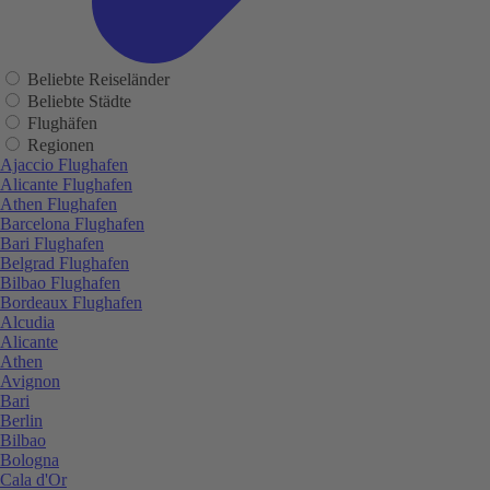
Beliebte Reiseländer
Beliebte Städte
Flughäfen
Regionen
Ajaccio Flughafen
Alicante Flughafen
Athen Flughafen
Barcelona Flughafen
Bari Flughafen
Belgrad Flughafen
Bilbao Flughafen
Bordeaux Flughafen
Alcudia
Alicante
Athen
Avignon
Bari
Berlin
Bilbao
Bologna
Cala d'Or