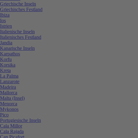
Griechische Inseln
Griechisches Festland
Ibiza
Ios
Istrien
Italienische Inseln
Italienisches Festland
Jandia
Kanarische Inseln
Karpathos
Korfu
Korsika
Kreta
La Palma
Lanzarote
Madeira
Mallorca
Malta (Insel)
Menorca
Mykonos
Pico
Portugiesische Inseln
Cala Millor
Cala Rajada
Can Picafort