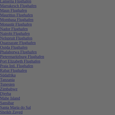
Lanseria Flughafen
Marrakesch Flughafen
Maun Flughafen
Mauritius Flughafen
Mombasa Flughafen
Monastir Flughafen
Nador Flughafen
Nairobi Flughafen
Nelspruit Flughafen
Ouarzazate Flughafen
Oujda Flughafen
Phalaborwa Flughafen
Pietermaritzburg Flughafen
Port Elizabeth Flughafen
Praia Intl. Flughafen
Rabat Flughafen
Südafrika
Tanzania
Tunesien
Zimbabwe
Djerba
Mahe Island
Sansibar
Santa Maria do Sal
Sheikh Zayed