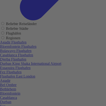
Beliebte Reiseländer
Beliebte Städte
Flughäfen
Regionen
Agadir Flughafen
Bloemfontein Flughafen
Bulawayo Flughafen
Casablanca Flughafen
Djerba Flughafen
Durban King Shaka International Airport
Essaouira Flughafen
Fez Flughafen
Flughafen East London
Agadir
Bel Ombre
Bethlehem
Bloemfontein
Casablanca
Durban