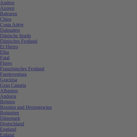
Andros
Azoren
Balearen
Chios
Costa Adeje
Dalmatien
Dänische Inseln
Dänisches Festland
El Hierro
Elba
Faial
Flores
Französisches Festland
Fuerteventura
Graciosa
Gran Canaria
Albanien
Andorra
Belgien
Bosnien und Herzegowina
Bulgarien
Dänemark
Deutschland
England
Estland