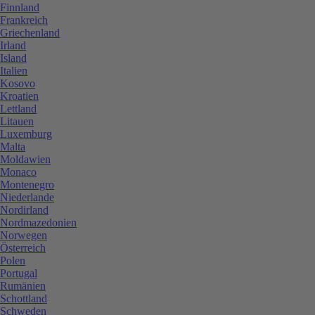
Finnland
Frankreich
Griechenland
Irland
Island
Italien
Kosovo
Kroatien
Lettland
Litauen
Luxemburg
Malta
Moldawien
Monaco
Montenegro
Niederlande
Nordirland
Nordmazedonien
Norwegen
Österreich
Polen
Portugal
Rumänien
Schottland
Schweden