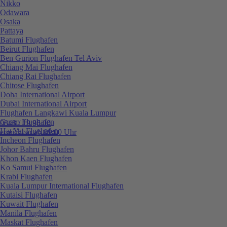
Nikko
Odawara
Osaka
Pattaya
Batumi Flughafen
Beirut Flughafen
Ben Gurion Flughafen Tel Aviv
Chiang Mai Flughafen
Chiang Rai Flughafen
Chitose Flughafen
Doha International Airport
Dubai International Airport
Flughafen Langkawi Kuala Lumpur
Guam Flughafen
0848 / 19 96 00
Hat Yai Flughafen
erreichbar ab 09:00 Uhr
Incheon Flughafen
Johor Bahru Flughafen
Khon Kaen Flughafen
Ko Samui Flughafen
Krabi Flughafen
Kuala Lumpur International Flughafen
Kutaisi Flughafen
Kuwait Flughafen
Manila Flughafen
Maskat Flughafen