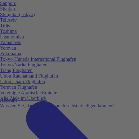
Sapporo
Sharjah
Shinjuku (Tokyo)
Tel Aviv
Tiflis
Toshima
Utsunomiya
Yamanashi
Yerevan
Yokohama
Tokyo-Haneda International Flughafen
Tokyo-Narita Flughafen
Trang Flughafen
Ubon Ratchathanii Flughafen
Udon Thani Flughafen
Yerevan Flughafen
Vereinigte Arabische Emirate
Alle Ziele im Überblick
Account
Wussten Sie, dass Sie vieles auch selbst erledigen können?