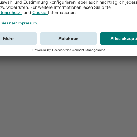
Feedback
Sie haben Fr
Buchung?