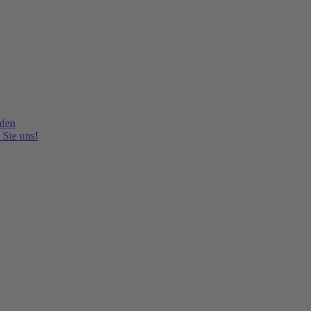
lden
 Sie uns!