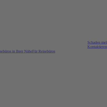
Schaden me
Kontaktieren
sebüros in Ihrer Nähe
Für Reisebüros