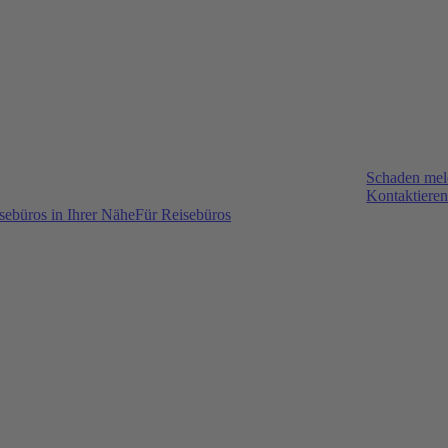
Schaden me
Kontaktieren
sebüros in Ihrer Nähe
Für Reisebüros