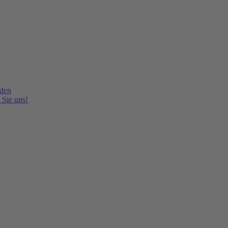
lden
 Sie uns!