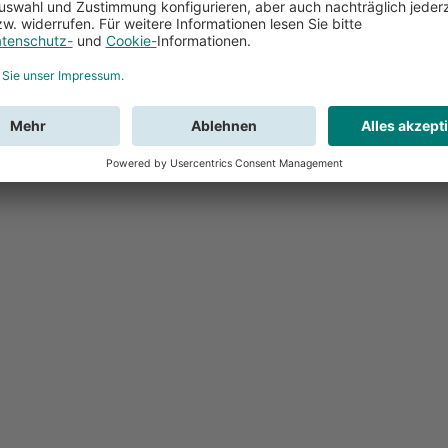
Feedback
Sie haben Fr
Buchung?