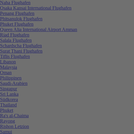
Naha Flughafen
Osaka Kansai International Flughafen
Penang Flughafen
Phitsanulok Flughafen
Phuket Flughafen
Queen Alia International Airport Amman
Riad Flughafen
Salala Flughafen
Schardscha Flughafen
Surat Thani Flughafen
Tiflis Flughafen
Libanon
Malaysia
Oman
Philippinen
Saudi-Arabien
Singapur
Sri Lanka
Südkorea
Thailand
Phuket
Ra's al-Chaima
Rayong
Rishon Letzion
Samui