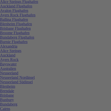
Alice Springs Flughafen
Auckland Flughafen
Avalon Flughafen
Ayers Rock Flughafen
Ballina Flughafen
Blenheim Flughafen
Brisbane Flughafen
Broome Flughafen
Bundaberg Flughafen
Burnie Flughafen
Alexandria
Alice Springs
Auckland
Ayers Rock
Bayswater
Australien
Neuseeland
Neuseeland Nordinsel
Neuseeland Südinsel
Blenheim
Brendale
Brisbane
Bunbury
Bundaberg
Cairns