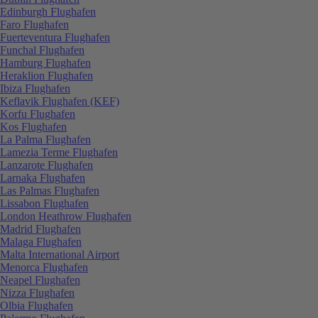
Edinburgh Flughafen
Faro Flughafen
Fuerteventura Flughafen
Funchal Flughafen
Hamburg Flughafen
Heraklion Flughafen
Ibiza Flughafen
Keflavik Flughafen (KEF)
Korfu Flughafen
Kos Flughafen
La Palma Flughafen
Lamezia Terme Flughafen
Lanzarote Flughafen
Larnaka Flughafen
Las Palmas Flughafen
Lissabon Flughafen
London Heathrow Flughafen
Madrid Flughafen
Malaga Flughafen
Malta International Airport
Menorca Flughafen
Neapel Flughafen
Nizza Flughafen
Olbia Flughafen