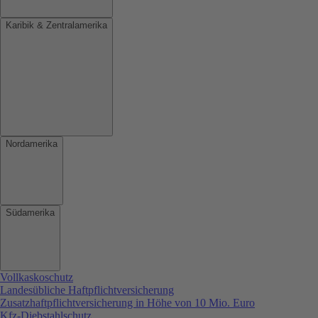
Karibik & Zentralamerika
Nordamerika
Südamerika
Vollkaskoschutz
Landesübliche Haftpflichtversicherung
Zusatzhaftpflichtversicherung in Höhe von 10 Mio. Euro
Kfz-Diebstahlschutz