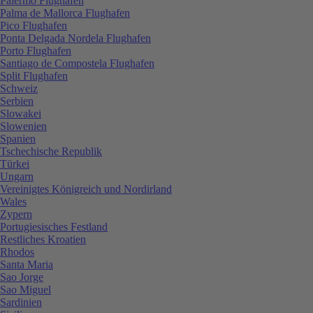
Palermo Flughafen
Palma de Mallorca Flughafen
Pico Flughafen
Ponta Delgada Nordela Flughafen
Porto Flughafen
Santiago de Compostela Flughafen
Split Flughafen
Schweiz
Serbien
Slowakei
Slowenien
Spanien
Tschechische Republik
Türkei
Ungarn
Vereinigtes Königreich und Nordirland
Wales
Zypern
Portugiesisches Festland
Restliches Kroatien
Rhodos
Santa Maria
Sao Jorge
Sao Miguel
Sardinien