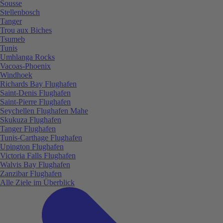
Sousse
Stellenbosch
Tanger
Trou aux Biches
Tsumeb
Tunis
Umhlanga Rocks
Vacoas-Phoenix
Windhoek
Richards Bay Flughafen
Saint-Denis Flughafen
Saint-Pierre Flughafen
Seychellen Flughafen Mahe
Skukuza Flughafen
Tanger Flughafen
Tunis-Carthage Flughafen
Upington Flughafen
Victoria Falls Flughafen
Walvis Bay Flughafen
Zanzibar Flughafen
Alle Ziele im Überblick