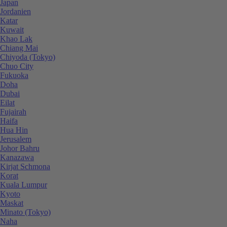
Japan
Jordanien
Katar
Kuwait
Khao Lak
Chiang Mai
Chiyoda (Tokyo)
Chuo City
Fukuoka
Doha
Dubai
Eilat
Fujairah
Haifa
Hua Hin
Jerusalem
Johor Bahru
Kanazawa
Kirjat Schmona
Korat
Kuala Lumpur
Kyoto
Maskat
Minato (Tokyo)
Naha