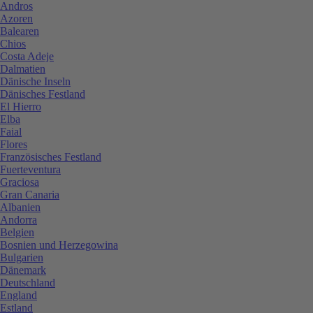
Andros
Azoren
Balearen
Chios
Costa Adeje
Dalmatien
Dänische Inseln
Dänisches Festland
El Hierro
Elba
Faial
Flores
Französisches Festland
Fuerteventura
Graciosa
Gran Canaria
Albanien
Andorra
Belgien
Bosnien und Herzegowina
Bulgarien
Dänemark
Deutschland
England
Estland