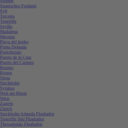
Sizilien
Spanisches Festland
Sylt
Terceira
Teneriffa
Sevilla
Madalena
Messina
Playa del Ingles
Ponta Delgada
Portoferraio
Puerto de la Cruz
Puerto del Carmen
Rennes
Rouen
Siena
Stockholm
Syrakus
Weil am Rhein
Wien
Zagreb
Zürich
Stockholm Arlanda Flughafen
Teneriffa Süd Flughafen
Thessaloniki Flughafen