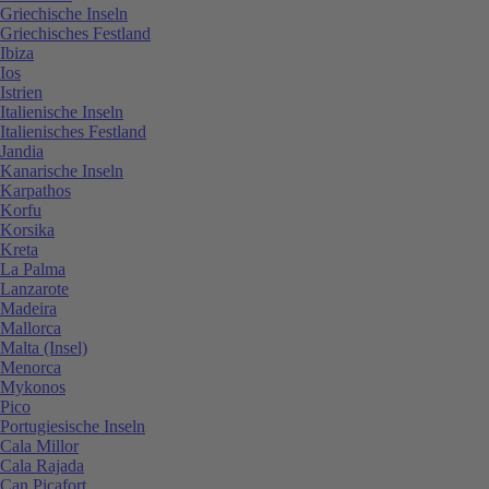
Griechische Inseln
Griechisches Festland
Ibiza
Ios
Istrien
Italienische Inseln
Italienisches Festland
Jandia
Kanarische Inseln
Karpathos
Korfu
Korsika
Kreta
La Palma
Lanzarote
Madeira
Mallorca
Malta (Insel)
Menorca
Mykonos
Pico
Portugiesische Inseln
Cala Millor
Cala Rajada
Can Picafort