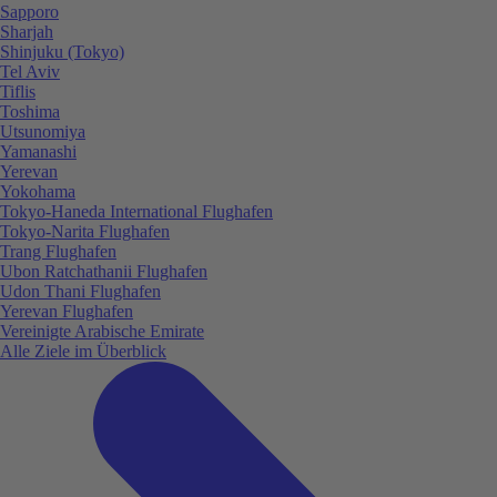
Sapporo
Sharjah
Shinjuku (Tokyo)
Tel Aviv
Tiflis
Toshima
Utsunomiya
Yamanashi
Yerevan
Yokohama
Tokyo-Haneda International Flughafen
Tokyo-Narita Flughafen
Trang Flughafen
Ubon Ratchathanii Flughafen
Udon Thani Flughafen
Yerevan Flughafen
Vereinigte Arabische Emirate
Alle Ziele im Überblick