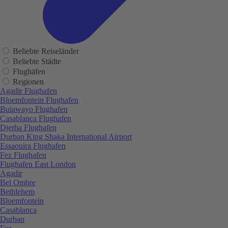
Beliebte Reiseländer
Beliebte Städte
Flughäfen
Regionen
Agadir Flughafen
Bloemfontein Flughafen
Bulawayo Flughafen
Casablanca Flughafen
Djerba Flughafen
Durban King Shaka International Airport
Essaouira Flughafen
Fez Flughafen
Flughafen East London
Agadir
Bel Ombre
Bethlehem
Bloemfontein
Casablanca
Durban