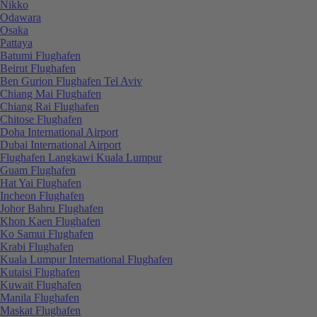
Nikko
Odawara
Osaka
Pattaya
Batumi Flughafen
Beirut Flughafen
Ben Gurion Flughafen Tel Aviv
Chiang Mai Flughafen
Chiang Rai Flughafen
Chitose Flughafen
Doha International Airport
Dubai International Airport
Flughafen Langkawi Kuala Lumpur
Guam Flughafen
Hat Yai Flughafen
Incheon Flughafen
Johor Bahru Flughafen
Khon Kaen Flughafen
Ko Samui Flughafen
Krabi Flughafen
Kuala Lumpur International Flughafen
Kutaisi Flughafen
Kuwait Flughafen
Manila Flughafen
Maskat Flughafen