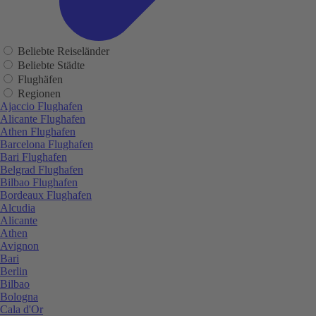
Beliebte Reiseländer
Beliebte Städte
Flughäfen
Regionen
Ajaccio Flughafen
Alicante Flughafen
Athen Flughafen
Barcelona Flughafen
Bari Flughafen
Belgrad Flughafen
Bilbao Flughafen
Bordeaux Flughafen
Alcudia
Alicante
Athen
Avignon
Bari
Berlin
Bilbao
Bologna
Cala d'Or