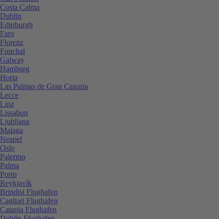
Costa Calma
Dublin
Edinburgh
Faro
Florenz
Funchal
Galway
Hamburg
Horta
Las Palmas de Gran Canaria
Lecce
Linz
Lissabon
Ljubljana
Malaga
Neapel
Oslo
Palermo
Palma
Porto
Reykjavík
Brindisi Flughafen
Cagliari Flughafen
Catania Flughafen
Dublin Flughafen