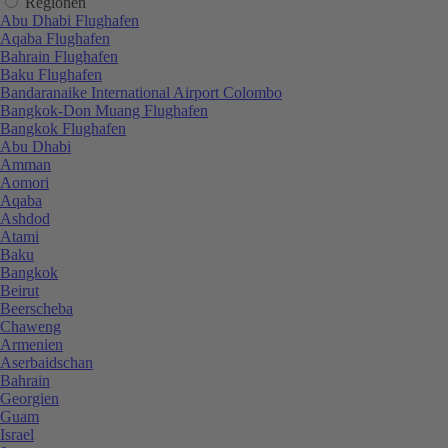
Regionen
Abu Dhabi Flughafen
Aqaba Flughafen
Bahrain Flughafen
Baku Flughafen
Bandaranaike International Airport Colombo
Bangkok-Don Muang Flughafen
Bangkok Flughafen
Abu Dhabi
Amman
Aomori
Aqaba
Ashdod
Atami
Baku
Bangkok
Beirut
Beerscheba
Chaweng
Armenien
Aserbaidschan
Bahrain
Georgien
Guam
Israel