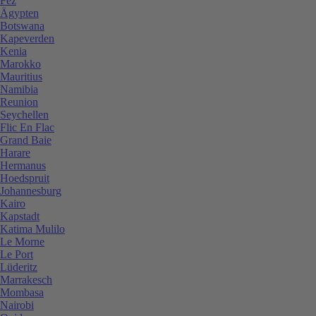
Fez
Ägypten
Botswana
Kapeverden
Kenia
Marokko
Mauritius
Namibia
Reunion
Seychellen
Flic En Flac
Grand Baie
Harare
Hermanus
Hoedspruit
Johannesburg
Kairo
Kapstadt
Katima Mulilo
Le Morne
Le Port
Lüderitz
Marrakesch
Mombasa
Nairobi