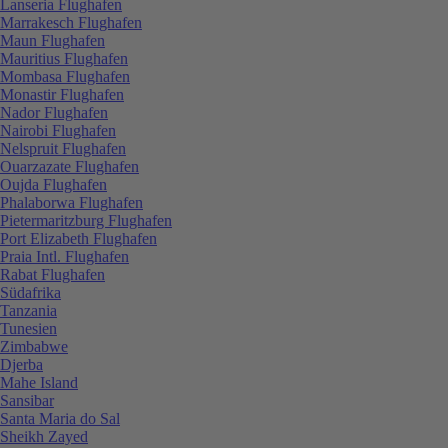
Lanseria Flughafen
Marrakesch Flughafen
Maun Flughafen
Mauritius Flughafen
Mombasa Flughafen
Monastir Flughafen
Nador Flughafen
Nairobi Flughafen
Nelspruit Flughafen
Ouarzazate Flughafen
Oujda Flughafen
Phalaborwa Flughafen
Pietermaritzburg Flughafen
Port Elizabeth Flughafen
Praia Intl. Flughafen
Rabat Flughafen
Südafrika
Tanzania
Tunesien
Zimbabwe
Djerba
Mahe Island
Sansibar
Santa Maria do Sal
Sheikh Zayed