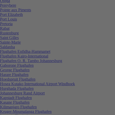
Oujda
Pereybere
Pointe aux Piments
Port Elizabeth
Port Louis
Pretoria
Rabat
Rustenburg
Saint Gilles
Sainte-Marie
Saldanha
Flughafen Enfidha-Hammamet
Flughafen Kairo-International
Flughafen O. R. Tambo Johannesburg
Gaborone Flughafen
George Flughafen
Harare Flughafen
Hoedspruit Flughafen
Hosea Kutako International Airport Windhoek
Hurghada Flughafen
Johannesburg Rand Airport
Kapstadt Flughafen
Kasane Flughafen
Kilimanjaro Flughafen
Kruger-Mpumalanga Flughafen