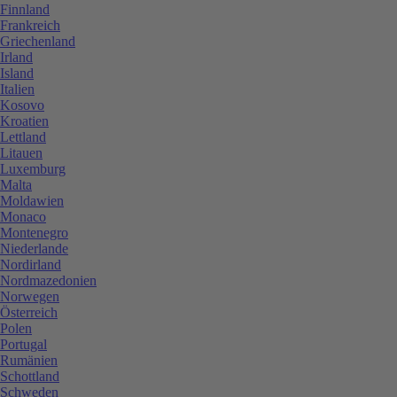
Finnland
Frankreich
Griechenland
Irland
Island
Italien
Kosovo
Kroatien
Lettland
Litauen
Luxemburg
Malta
Moldawien
Monaco
Montenegro
Niederlande
Nordirland
Nordmazedonien
Norwegen
Österreich
Polen
Portugal
Rumänien
Schottland
Schweden