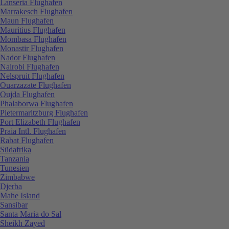
Lanseria Flughafen
Marrakesch Flughafen
Maun Flughafen
Mauritius Flughafen
Mombasa Flughafen
Monastir Flughafen
Nador Flughafen
Nairobi Flughafen
Nelspruit Flughafen
Ouarzazate Flughafen
Oujda Flughafen
Phalaborwa Flughafen
Pietermaritzburg Flughafen
Port Elizabeth Flughafen
Praia Intl. Flughafen
Rabat Flughafen
Südafrika
Tanzania
Tunesien
Zimbabwe
Djerba
Mahe Island
Sansibar
Santa Maria do Sal
Sheikh Zayed