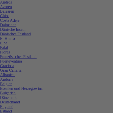
Andros
Azoren
Balearen
Chios
Costa Adeje
Dalmatien
Dänische Inseln
Dänisches Festland
El Hierro
Elba
Faial
Flores
Französisches Festland
Fuerteventura
Graciosa
Gran Canaria
Albanien
Andorra
Belgien
Bosnien und Herzegowina
Bulgarien
Dänemark
Deutschland
England
Estland