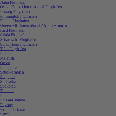
Naha Flughafen
Osaka Kansai International Flughafen
Penang Flughafen
Phitsanulok Flughafen
Phuket Flughafen
Queen Alia International Airport Amman
Riad Flughafen
Salala Flughafen
Schardscha Flughafen
Surat Thani Flughafen
Tiflis Flughafen
Libanon
Malaysia
Oman
Philippinen
Saudi-Arabien
Singapur
Sri Lanka
Südkorea
Thailand
Phuket
Ra's al-Chaima
Rayong
Rishon Letzion
Samui