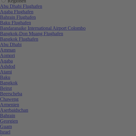
Regionen
Abu Dhabi Flughafen
Aqaba Flughafen
Bahrain Flughafen
Baku Flughafen
Bandaranaike International Airport Colombo
Bangkok-Don Muang Flughafen
Bangkok Flughafen
Abu Dhabi
Amman
Aomori
Aqaba
Ashdod
Atami
Baku
Bangkok
Beirut
Beerscheba
Chaweng
Armenien
Aserbaidschan
Bahrain
Georgien
Guam
Israel