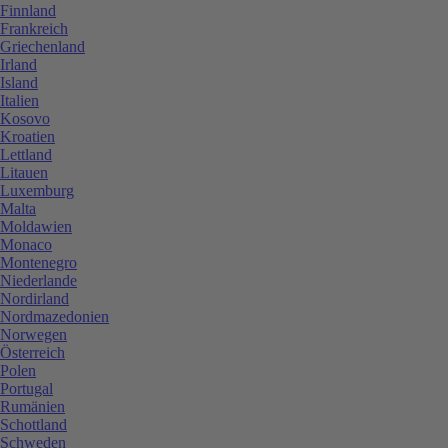
Finnland
Frankreich
Griechenland
Irland
Island
Italien
Kosovo
Kroatien
Lettland
Litauen
Luxemburg
Malta
Moldawien
Monaco
Montenegro
Niederlande
Nordirland
Nordmazedonien
Norwegen
Österreich
Polen
Portugal
Rumänien
Schottland
Schweden