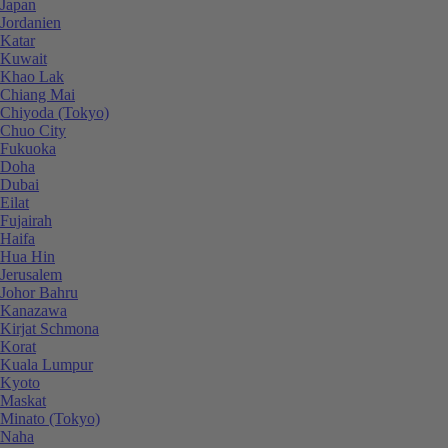
Japan
Jordanien
Katar
Kuwait
Khao Lak
Chiang Mai
Chiyoda (Tokyo)
Chuo City
Fukuoka
Doha
Dubai
Eilat
Fujairah
Haifa
Hua Hin
Jerusalem
Johor Bahru
Kanazawa
Kirjat Schmona
Korat
Kuala Lumpur
Kyoto
Maskat
Minato (Tokyo)
Naha