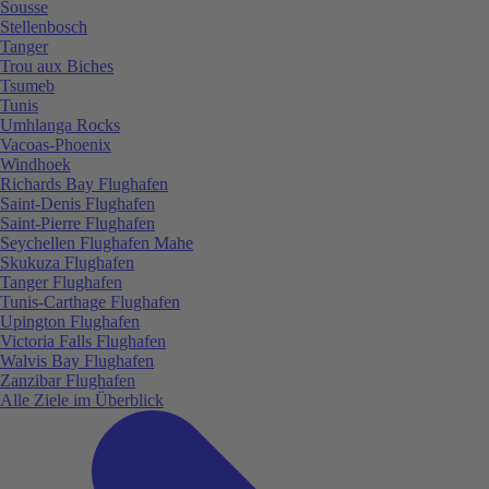
Sousse
Stellenbosch
Tanger
Trou aux Biches
Tsumeb
Tunis
Umhlanga Rocks
Vacoas-Phoenix
Windhoek
Richards Bay Flughafen
Saint-Denis Flughafen
Saint-Pierre Flughafen
Seychellen Flughafen Mahe
Skukuza Flughafen
Tanger Flughafen
Tunis-Carthage Flughafen
Upington Flughafen
Victoria Falls Flughafen
Walvis Bay Flughafen
Zanzibar Flughafen
Alle Ziele im Überblick