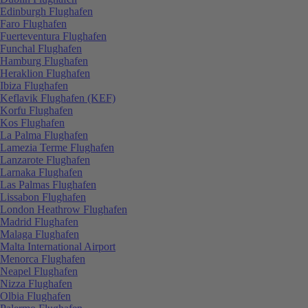
Edinburgh Flughafen
Faro Flughafen
Fuerteventura Flughafen
Funchal Flughafen
Hamburg Flughafen
Heraklion Flughafen
Ibiza Flughafen
Keflavik Flughafen (KEF)
Korfu Flughafen
Kos Flughafen
La Palma Flughafen
Lamezia Terme Flughafen
Lanzarote Flughafen
Larnaka Flughafen
Las Palmas Flughafen
Lissabon Flughafen
London Heathrow Flughafen
Madrid Flughafen
Malaga Flughafen
Malta International Airport
Menorca Flughafen
Neapel Flughafen
Nizza Flughafen
Olbia Flughafen