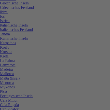
Griechische Inseln
Griechisches Festland
Ibiza
Ios
Istrien
Italienische Inseln
Italienisches Festland
Jandia
Kanarische Inseln
Karpathos
Korfu
Korsika
Kreta
La Palma
Lanzarote
Madeira
Mallorca
Malta (Insel)
Menorca
Mykonos
Pico
Portugiesische Inseln
Cala Millor
Cala Rajada
Can Picafort