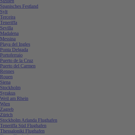
Sizilien
Spanisches Festland
Sylt
Terceira
Teneriffa
Sevilla
Madalena
Messina
Playa del Ingles
Ponta Delgada
Portoferraio
Puerto de la Cruz
Puerto del Carmen
Rennes
Rouen
Siena
Stockholm
Syrakus
Weil am Rhein
Wien
Zagreb
Zürich
Stockholm Arlanda Flughafen
Teneriffa Süd Flughafen
Thessaloniki Flughafen