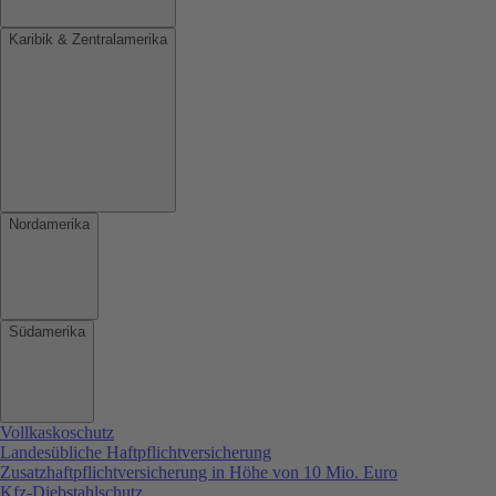
Karibik & Zentralamerika
Nordamerika
Südamerika
Vollkaskoschutz
Landesübliche Haftpflichtversicherung
Zusatzhaftpflichtversicherung in Höhe von 10 Mio. Euro
Kfz-Diebstahlschutz