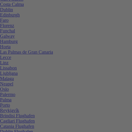
Costa Calma
Dublin
Edinburgh
Faro
Florenz
Funchal
Galway
Hamburg
Horta
Las Palmas de Gran Canaria
Lecce
Linz
Lissabon
Ljubljana
Malaga
Neapel
Oslo
Palermo
Palma
Porto
Reykjavík
Brindisi Flughafen
Cagliari Flughafen
Catania Flughafen
Dublin Flughafen