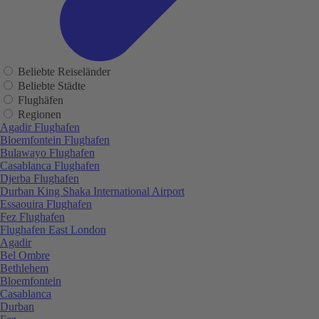
Beliebte Reiseländer
Beliebte Städte
Flughäfen
Regionen
Agadir Flughafen
Bloemfontein Flughafen
Bulawayo Flughafen
Casablanca Flughafen
Djerba Flughafen
Durban King Shaka International Airport
Essaouira Flughafen
Fez Flughafen
Flughafen East London
Agadir
Bel Ombre
Bethlehem
Bloemfontein
Casablanca
Durban