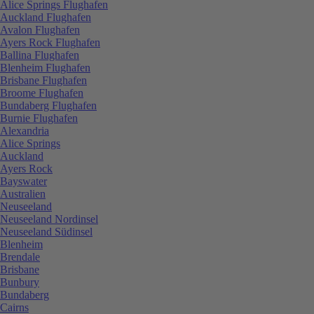
Alice Springs Flughafen
Auckland Flughafen
Avalon Flughafen
Ayers Rock Flughafen
Ballina Flughafen
Blenheim Flughafen
Brisbane Flughafen
Broome Flughafen
Bundaberg Flughafen
Burnie Flughafen
Alexandria
Alice Springs
Auckland
Ayers Rock
Bayswater
Australien
Neuseeland
Neuseeland Nordinsel
Neuseeland Südinsel
Blenheim
Brendale
Brisbane
Bunbury
Bundaberg
Cairns