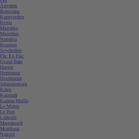
Fez
Ägypten
Botswana
Kapeverden
Kenia
Marokko
Mauritius
Namibia
Reunion
Seychellen
Flic En Flac
Grand Baie
Harare
Hermanus
Hoedspruit
Johannesburg
Kairo
Kapstadt
Katima Mulilo
Le Morne
Le Port
Lüderitz
Marrakesch
Mombasa
Nairobi