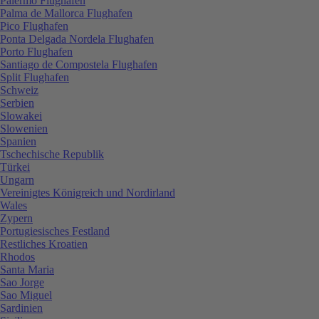
Palermo Flughafen
Palma de Mallorca Flughafen
Pico Flughafen
Ponta Delgada Nordela Flughafen
Porto Flughafen
Santiago de Compostela Flughafen
Split Flughafen
Schweiz
Serbien
Slowakei
Slowenien
Spanien
Tschechische Republik
Türkei
Ungarn
Vereinigtes Königreich und Nordirland
Wales
Zypern
Portugiesisches Festland
Restliches Kroatien
Rhodos
Santa Maria
Sao Jorge
Sao Miguel
Sardinien