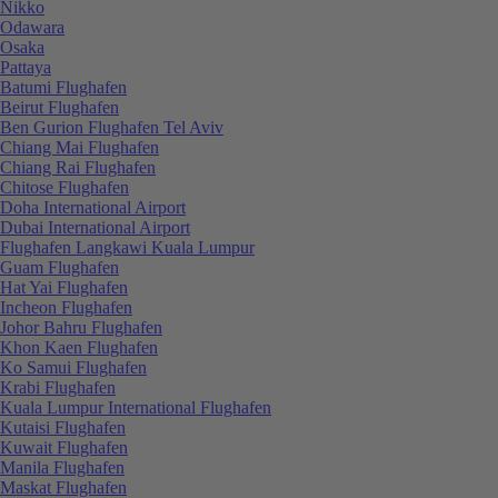
Nikko
Odawara
Osaka
Pattaya
Batumi Flughafen
Beirut Flughafen
Ben Gurion Flughafen Tel Aviv
Chiang Mai Flughafen
Chiang Rai Flughafen
Chitose Flughafen
Doha International Airport
Dubai International Airport
Flughafen Langkawi Kuala Lumpur
Guam Flughafen
Hat Yai Flughafen
Incheon Flughafen
Johor Bahru Flughafen
Khon Kaen Flughafen
Ko Samui Flughafen
Krabi Flughafen
Kuala Lumpur International Flughafen
Kutaisi Flughafen
Kuwait Flughafen
Manila Flughafen
Maskat Flughafen