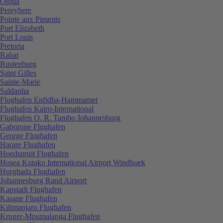
Oujda
Pereybere
Pointe aux Piments
Port Elizabeth
Port Louis
Pretoria
Rabat
Rustenburg
Saint Gilles
Sainte-Marie
Saldanha
Flughafen Enfidha-Hammamet
Flughafen Kairo-International
Flughafen O. R. Tambo Johannesburg
Gaborone Flughafen
George Flughafen
Harare Flughafen
Hoedspruit Flughafen
Hosea Kutako International Airport Windhoek
Hurghada Flughafen
Johannesburg Rand Airport
Kapstadt Flughafen
Kasane Flughafen
Kilimanjaro Flughafen
Kruger-Mpumalanga Flughafen