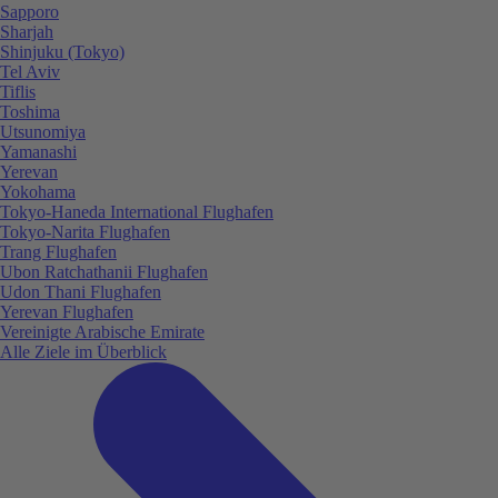
Sapporo
Sharjah
Shinjuku (Tokyo)
Tel Aviv
Tiflis
Toshima
Utsunomiya
Yamanashi
Yerevan
Yokohama
Tokyo-Haneda International Flughafen
Tokyo-Narita Flughafen
Trang Flughafen
Ubon Ratchathanii Flughafen
Udon Thani Flughafen
Yerevan Flughafen
Vereinigte Arabische Emirate
Alle Ziele im Überblick