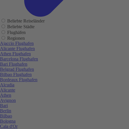
Beliebte Reiseländer
Beliebte Städte
Flughäfen
Regionen
Ajaccio Flughafen
Alicante Flughafen
Athen Flughafen
Barcelona Flughafen
Bari Flughafen
Belgrad Flughafen
Bilbao Flughafen
Bordeaux Flughafen
Alcudia
Alicante
Athen
Avignon
Bari
Berlin
Bilbao
Bologna
Cala d'Or