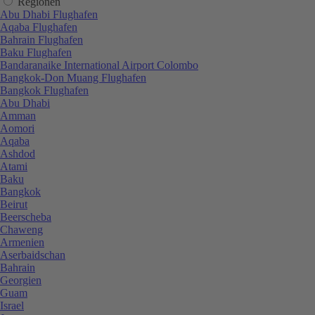
Regionen
Abu Dhabi Flughafen
Aqaba Flughafen
Bahrain Flughafen
Baku Flughafen
Bandaranaike International Airport Colombo
Bangkok-Don Muang Flughafen
Bangkok Flughafen
Abu Dhabi
Amman
Aomori
Aqaba
Ashdod
Atami
Baku
Bangkok
Beirut
Beerscheba
Chaweng
Armenien
Aserbaidschan
Bahrain
Georgien
Guam
Israel