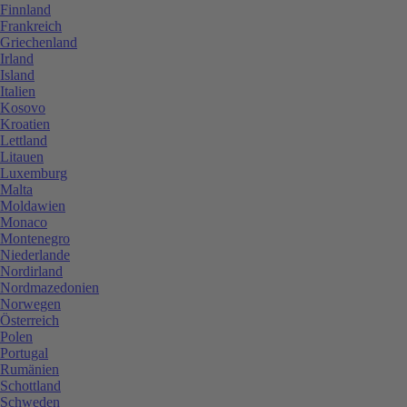
Finnland
Frankreich
Griechenland
Irland
Island
Italien
Kosovo
Kroatien
Lettland
Litauen
Luxemburg
Malta
Moldawien
Monaco
Montenegro
Niederlande
Nordirland
Nordmazedonien
Norwegen
Österreich
Polen
Portugal
Rumänien
Schottland
Schweden