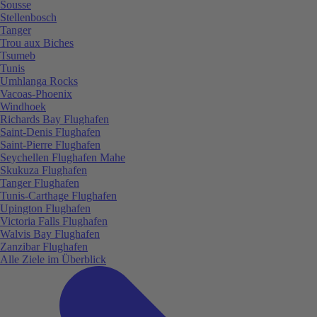
Sousse
Stellenbosch
Tanger
Trou aux Biches
Tsumeb
Tunis
Umhlanga Rocks
Vacoas-Phoenix
Windhoek
Richards Bay Flughafen
Saint-Denis Flughafen
Saint-Pierre Flughafen
Seychellen Flughafen Mahe
Skukuza Flughafen
Tanger Flughafen
Tunis-Carthage Flughafen
Upington Flughafen
Victoria Falls Flughafen
Walvis Bay Flughafen
Zanzibar Flughafen
Alle Ziele im Überblick