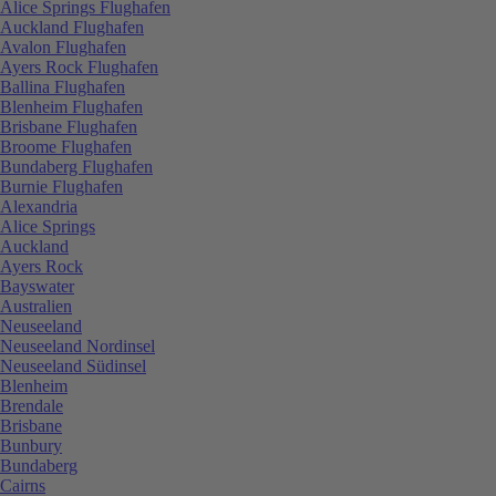
Alice Springs Flughafen
Auckland Flughafen
Avalon Flughafen
Ayers Rock Flughafen
Ballina Flughafen
Blenheim Flughafen
Brisbane Flughafen
Broome Flughafen
Bundaberg Flughafen
Burnie Flughafen
Alexandria
Alice Springs
Auckland
Ayers Rock
Bayswater
Australien
Neuseeland
Neuseeland Nordinsel
Neuseeland Südinsel
Blenheim
Brendale
Brisbane
Bunbury
Bundaberg
Cairns