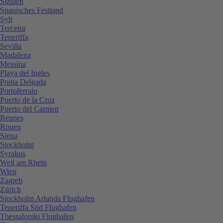
Sizilien
Spanisches Festland
Sylt
Terceira
Teneriffa
Sevilla
Madalena
Messina
Playa del Ingles
Ponta Delgada
Portoferraio
Puerto de la Cruz
Puerto del Carmen
Rennes
Rouen
Siena
Stockholm
Syrakus
Weil am Rhein
Wien
Zagreb
Zürich
Stockholm Arlanda Flughafen
Teneriffa Süd Flughafen
Thessaloniki Flughafen