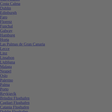
Costa Calma
Dublin
Edinburgh
Faro
Florenz
Funchal
Galway
Hamburg
Horta
Las Palmas de Gran Canaria
Lecce
Linz
Lissabon
Ljubljana
Malaga
Neapel
Oslo
Palermo
Palma
Porto
Reykjavík
Brindisi Flughafen
Cagliari Flughafen
Catania Flughafen
Dublin Flughafen