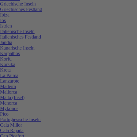
Griechische Inseln
Griechisches Festland
Ibiza
Ios
Istrien
Italienische Inseln
Italienisches Festland
Jandia
Kanarische Inseln
Karpathos
Korfu
Korsika
Kreta
La Palma
Lanzarote
Madeira
Mallorca
Malta (Insel)
Menorca
Mykonos
Pico
Portugiesische Inseln
Cala Millor
Cala Rajada
Can Picafort