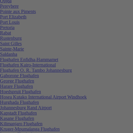
Oujda
Pereybere
Pointe aux Piments
Port Elizabeth
Port Louis
Pretoria
Rabat
Rustenburg
Saint Gilles
Sainte-Marie
Saldanha
Flughafen Enfidha-Hammamet
Flughafen Kairo-International
Flughafen O. R. Tambo Johannesburg
Gaborone Flughafen
George Flughafen
Harare Flughafen
Hoedspruit Flughafen
Hosea Kutako International Airport Windhoek
Hurghada Flughafen
Johannesburg Rand Airport
Kapstadt Flughafen
Kasane Flughafen
Kilimanjaro Flughafen
Kruger-Mpumalanga Flughafen