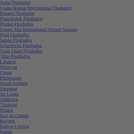
Naha Flughafen
Osaka Kansai International Flughafen
Penang Flughafen
Phitsanulok Flughafen
Phuket Flughafen
Queen Alia International Airport Amman
Riad Flughafen
Salala Flughafen
Schardscha Flughafen
Surat Thani Flughafen
Tiflis Flughafen
Libanon
Malaysia
Oman
Philippinen
Saudi-Arabien
Singapur
Sri Lanka
Südkorea
Thailand
Phuket
Ra's al-Chaima
Rayong
Rishon Letzion
Samui