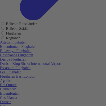
Beliebte Reiseländer
Beliebte Städte
Flughäfen
Regionen
Agadir Flughafen
Bloemfontein Flughafen
Bulawayo Flughafen
Casablanca Flughafen
Djerba Flughafen
Durban King Shaka International Airport
Essaouira Flughafen
Fez Flughafen
Flughafen East London
Agadir
Bel Ombre
Bethlehem
Bloemfontein
Casablanca
Durban