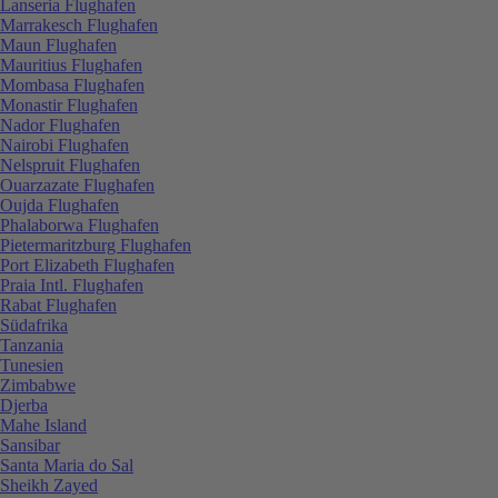
Lanseria Flughafen
Marrakesch Flughafen
Maun Flughafen
Mauritius Flughafen
Mombasa Flughafen
Monastir Flughafen
Nador Flughafen
Nairobi Flughafen
Nelspruit Flughafen
Ouarzazate Flughafen
Oujda Flughafen
Phalaborwa Flughafen
Pietermaritzburg Flughafen
Port Elizabeth Flughafen
Praia Intl. Flughafen
Rabat Flughafen
Südafrika
Tanzania
Tunesien
Zimbabwe
Djerba
Mahe Island
Sansibar
Santa Maria do Sal
Sheikh Zayed