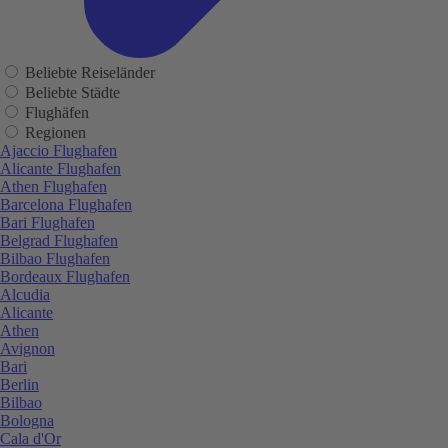
Beliebte Reiseländer
Beliebte Städte
Flughäfen
Regionen
Ajaccio Flughafen
Alicante Flughafen
Athen Flughafen
Barcelona Flughafen
Bari Flughafen
Belgrad Flughafen
Bilbao Flughafen
Bordeaux Flughafen
Alcudia
Alicante
Athen
Avignon
Bari
Berlin
Bilbao
Bologna
Cala d'Or