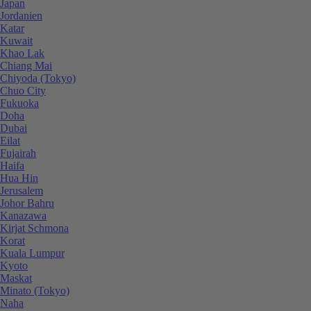
Japan
Jordanien
Katar
Kuwait
Khao Lak
Chiang Mai
Chiyoda (Tokyo)
Chuo City
Fukuoka
Doha
Dubai
Eilat
Fujairah
Haifa
Hua Hin
Jerusalem
Johor Bahru
Kanazawa
Kirjat Schmona
Korat
Kuala Lumpur
Kyoto
Maskat
Minato (Tokyo)
Naha