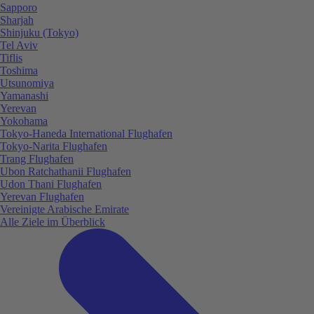
Sapporo
Sharjah
Shinjuku (Tokyo)
Tel Aviv
Tiflis
Toshima
Utsunomiya
Yamanashi
Yerevan
Yokohama
Tokyo-Haneda International Flughafen
Tokyo-Narita Flughafen
Trang Flughafen
Ubon Ratchathanii Flughafen
Udon Thani Flughafen
Yerevan Flughafen
Vereinigte Arabische Emirate
Alle Ziele im Überblick