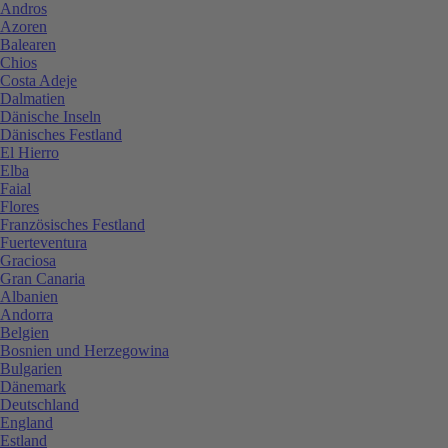
Andros
Azoren
Balearen
Chios
Costa Adeje
Dalmatien
Dänische Inseln
Dänisches Festland
El Hierro
Elba
Faial
Flores
Französisches Festland
Fuerteventura
Graciosa
Gran Canaria
Albanien
Andorra
Belgien
Bosnien und Herzegowina
Bulgarien
Dänemark
Deutschland
England
Estland