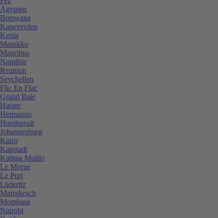
Fez
Ägypten
Botswana
Kapeverden
Kenia
Marokko
Mauritius
Namibia
Reunion
Seychellen
Flic En Flac
Grand Baie
Harare
Hermanus
Hoedspruit
Johannesburg
Kairo
Kapstadt
Katima Mulilo
Le Morne
Le Port
Lüderitz
Marrakesch
Mombasa
Nairobi