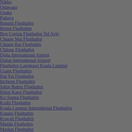
Nikko
Odawara
Osaka
Pattaya
Batumi Flughafen
Beirut Flughafen
Ben Gurion Flughafen Tel Aviv
Chiang Mai Flughafen
Chiang Rai Flughafen
Chitose Flughafen
Doha International Airport
Dubai International Airport
Flughafen Langkawi Kuala Lumpur
Guam Flughafen
Hat Yai Flughafen
Incheon Flughafen
Johor Bahru Flughafen
Khon Kaen Flughafen
Ko Samui Flughafen
Krabi Flughafen
Kuala Lumpur International Flughafen
Kutaisi Flughafen
Kuwait Flughafen
Manila Flughafen
Maskat Flughafen