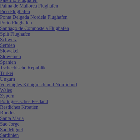
Palermo Flughafen
Palma de Mallorca Flughafen
Pico Flughafen
Ponta Delgada Nordela Flughafen
Porto Flughafen
Santiago de Compostela Flughafen
Split Flughafen
Schweiz
Serbien
Slowakei
Slowenien
Spanien
Tschechische Republik
Türkei
Ungarn
Vereinigtes Königreich und Nordirland
Wales
Zypern
Portugiesisches Festland
Restliches Kroatien
Rhodos
Santa Maria
Sao Jorge
Sao Miguel
Sardinien