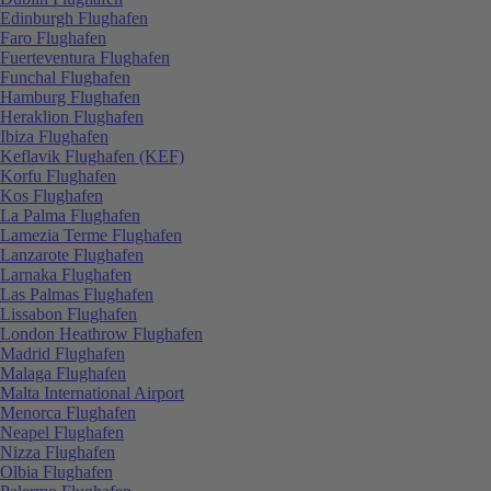
Edinburgh Flughafen
Faro Flughafen
Fuerteventura Flughafen
Funchal Flughafen
Hamburg Flughafen
Heraklion Flughafen
Ibiza Flughafen
Keflavik Flughafen (KEF)
Korfu Flughafen
Kos Flughafen
La Palma Flughafen
Lamezia Terme Flughafen
Lanzarote Flughafen
Larnaka Flughafen
Las Palmas Flughafen
Lissabon Flughafen
London Heathrow Flughafen
Madrid Flughafen
Malaga Flughafen
Malta International Airport
Menorca Flughafen
Neapel Flughafen
Nizza Flughafen
Olbia Flughafen