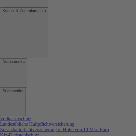
Karibik & Zentralamerika
Nordamerika
Südamerika
Vollkaskoschutz
Landesübliche Haftpflichtversicherung
Zusatzhaftpflichtversicherung in Höhe von 10 Mio. Euro
Kfz-Diebstahlschutz