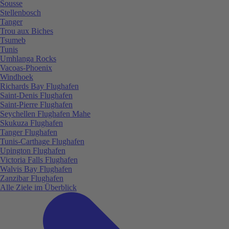
Sousse
Stellenbosch
Tanger
Trou aux Biches
Tsumeb
Tunis
Umhlanga Rocks
Vacoas-Phoenix
Windhoek
Richards Bay Flughafen
Saint-Denis Flughafen
Saint-Pierre Flughafen
Seychellen Flughafen Mahe
Skukuza Flughafen
Tanger Flughafen
Tunis-Carthage Flughafen
Upington Flughafen
Victoria Falls Flughafen
Walvis Bay Flughafen
Zanzibar Flughafen
Alle Ziele im Überblick