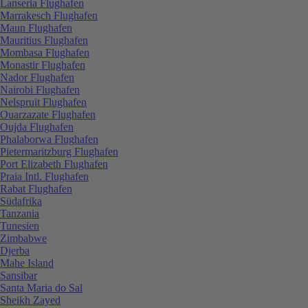
Lanseria Flughafen
Marrakesch Flughafen
Maun Flughafen
Mauritius Flughafen
Mombasa Flughafen
Monastir Flughafen
Nador Flughafen
Nairobi Flughafen
Nelspruit Flughafen
Ouarzazate Flughafen
Oujda Flughafen
Phalaborwa Flughafen
Pietermaritzburg Flughafen
Port Elizabeth Flughafen
Praia Intl. Flughafen
Rabat Flughafen
Südafrika
Tanzania
Tunesien
Zimbabwe
Djerba
Mahe Island
Sansibar
Santa Maria do Sal
Sheikh Zayed