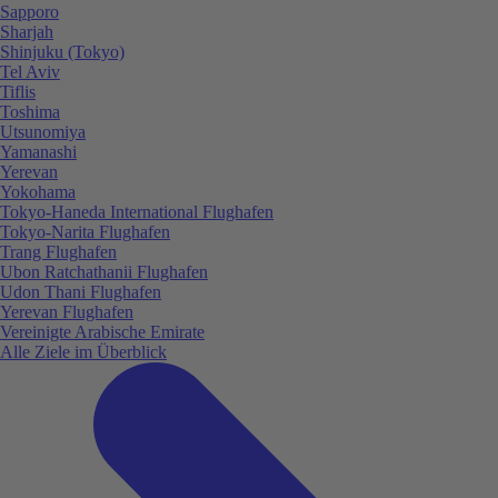
Sapporo
Sharjah
Shinjuku (Tokyo)
Tel Aviv
Tiflis
Toshima
Utsunomiya
Yamanashi
Yerevan
Yokohama
Tokyo-Haneda International Flughafen
Tokyo-Narita Flughafen
Trang Flughafen
Ubon Ratchathanii Flughafen
Udon Thani Flughafen
Yerevan Flughafen
Vereinigte Arabische Emirate
Alle Ziele im Überblick