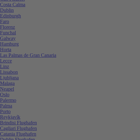
Costa Calma
Dublin
Edinburgh
Faro
Florenz
Funchal
Galway
Hamburg
Horta
Las Palmas de Gran Canaria
Lecce
Linz
Lissabon
Ljubljana
Malaga
Neapel
Oslo
Palermo
Palma
Porto
Reykjavík
Brindisi Flughafen
Cagliari Flughafen
Catania Flughafen
Dublin Flughafen