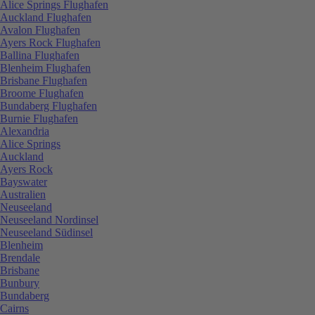
Alice Springs Flughafen
Auckland Flughafen
Avalon Flughafen
Ayers Rock Flughafen
Ballina Flughafen
Blenheim Flughafen
Brisbane Flughafen
Broome Flughafen
Bundaberg Flughafen
Burnie Flughafen
Alexandria
Alice Springs
Auckland
Ayers Rock
Bayswater
Australien
Neuseeland
Neuseeland Nordinsel
Neuseeland Südinsel
Blenheim
Brendale
Brisbane
Bunbury
Bundaberg
Cairns