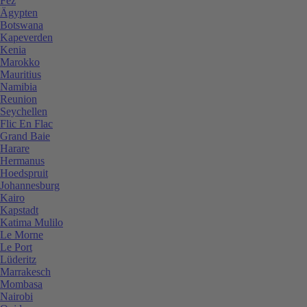
Fez
Ägypten
Botswana
Kapeverden
Kenia
Marokko
Mauritius
Namibia
Reunion
Seychellen
Flic En Flac
Grand Baie
Harare
Hermanus
Hoedspruit
Johannesburg
Kairo
Kapstadt
Katima Mulilo
Le Morne
Le Port
Lüderitz
Marrakesch
Mombasa
Nairobi