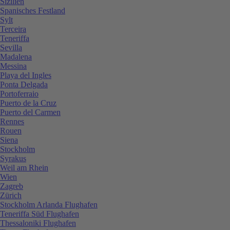
Sizilien
Spanisches Festland
Sylt
Terceira
Teneriffa
Sevilla
Madalena
Messina
Playa del Ingles
Ponta Delgada
Portoferraio
Puerto de la Cruz
Puerto del Carmen
Rennes
Rouen
Siena
Stockholm
Syrakus
Weil am Rhein
Wien
Zagreb
Zürich
Stockholm Arlanda Flughafen
Teneriffa Süd Flughafen
Thessaloniki Flughafen