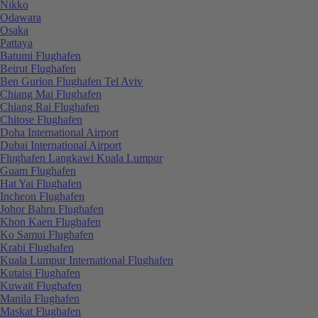
Nikko
Odawara
Osaka
Pattaya
Batumi Flughafen
Beirut Flughafen
Ben Gurion Flughafen Tel Aviv
Chiang Mai Flughafen
Chiang Rai Flughafen
Chitose Flughafen
Doha International Airport
Dubai International Airport
Flughafen Langkawi Kuala Lumpur
Guam Flughafen
Hat Yai Flughafen
Incheon Flughafen
Johor Bahru Flughafen
Khon Kaen Flughafen
Ko Samui Flughafen
Krabi Flughafen
Kuala Lumpur International Flughafen
Kutaisi Flughafen
Kuwait Flughafen
Manila Flughafen
Maskat Flughafen