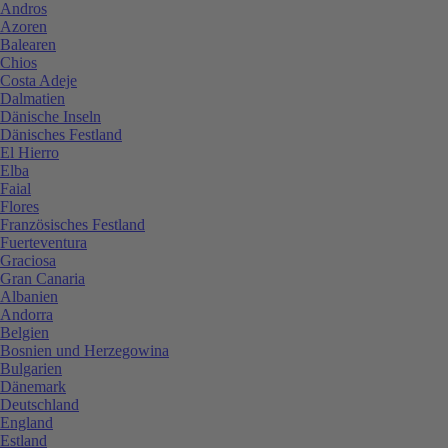
Andros
Azoren
Balearen
Chios
Costa Adeje
Dalmatien
Dänische Inseln
Dänisches Festland
El Hierro
Elba
Faial
Flores
Französisches Festland
Fuerteventura
Graciosa
Gran Canaria
Albanien
Andorra
Belgien
Bosnien und Herzegowina
Bulgarien
Dänemark
Deutschland
England
Estland