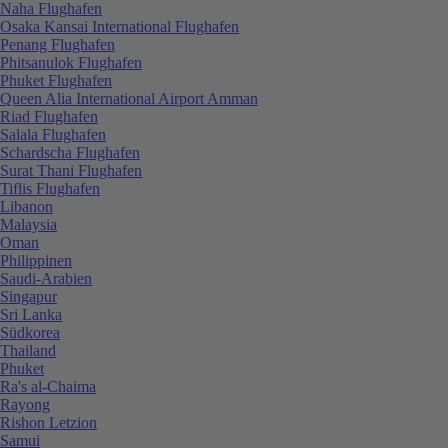
Naha Flughafen
Osaka Kansai International Flughafen
Penang Flughafen
Phitsanulok Flughafen
Phuket Flughafen
Queen Alia International Airport Amman
Riad Flughafen
Salala Flughafen
Schardscha Flughafen
Surat Thani Flughafen
Tiflis Flughafen
Libanon
Malaysia
Oman
Philippinen
Saudi-Arabien
Singapur
Sri Lanka
Südkorea
Thailand
Phuket
Ra's al-Chaima
Rayong
Rishon Letzion
Samui