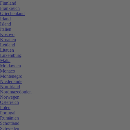
Finnland
Frankreich
Griechenland
Irland
Island
Italien
Kosovo
Kroatien
Lettland
Litauen
Luxemburg
Malta
Moldawien
Monaco
Montenegro
Niederlande
Nordirland
Nordmazedonien
Norwegen
Österreich
Polen
Portugal
Rumänien
Schottland
Schweden