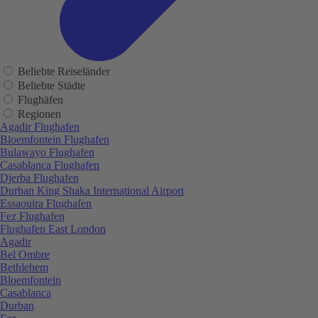
Beliebte Reiseländer
Beliebte Städte
Flughäfen
Regionen
Agadir Flughafen
Bloemfontein Flughafen
Bulawayo Flughafen
Casablanca Flughafen
Djerba Flughafen
Durban King Shaka International Airport
Essaouira Flughafen
Fez Flughafen
Flughafen East London
Agadir
Bel Ombre
Bethlehem
Bloemfontein
Casablanca
Durban