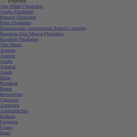
Regionen
Abu Dhabi Flughafen
Aqaba Flughafen
Bahrain Flughafen
Baku Flughafen
Bandaranaike International Airport Colombo
Bangkok-Don Muang Flughafen
Bangkok Flughafen
Abu Dhabi
Amman
Aomori
Aqaba
Ashdod
Atami
Baku
Bangkok
Beirut
Beerscheba
Chaweng
Armenien
Aserbaidschan
Bahrain
Georgien
Guam
Israel