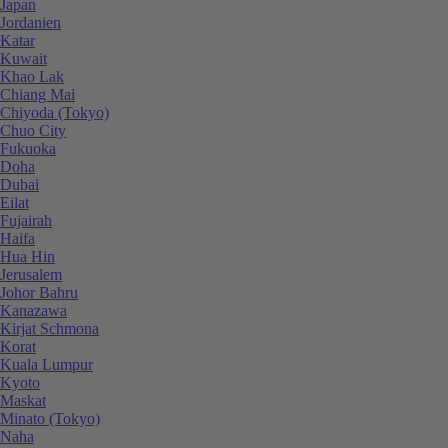
Japan
Jordanien
Katar
Kuwait
Khao Lak
Chiang Mai
Chiyoda (Tokyo)
Chuo City
Fukuoka
Doha
Dubai
Eilat
Fujairah
Haifa
Hua Hin
Jerusalem
Johor Bahru
Kanazawa
Kirjat Schmona
Korat
Kuala Lumpur
Kyoto
Maskat
Minato (Tokyo)
Naha