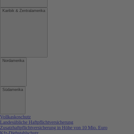
Karibik & Zentralamerika
Nordamerika
Südamerika
Vollkaskoschutz
Landesübliche Haftpflichtversicherung
Zusatzhaftpflichtversicherung in Höhe von 10 Mio. Euro
Kfz-Diebstahlschutz