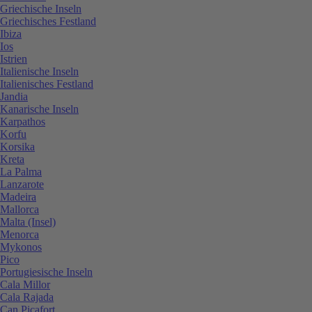
Griechische Inseln
Griechisches Festland
Ibiza
Ios
Istrien
Italienische Inseln
Italienisches Festland
Jandia
Kanarische Inseln
Karpathos
Korfu
Korsika
Kreta
La Palma
Lanzarote
Madeira
Mallorca
Malta (Insel)
Menorca
Mykonos
Pico
Portugiesische Inseln
Cala Millor
Cala Rajada
Can Picafort