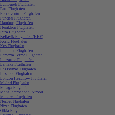
Edinburgh Flughafen
Faro Flughafen
Fuerteventura Flughafen
Funchal Flughafen
Hamburg Flughafen
Heraklion Flughafen
Ibiza Flughafen
Keflavik Flughafen (KEF)
Korfu Flughafen
Kos Flughafen
La Palma Flughafen
Lamezia Terme Flughafen
Lanzarote Flughafen
Larnaka Flughafen
Las Palmas Flughafen
Lissabon Flughafen
London Heathrow Flughafen
Madrid Flughafen
Malaga Flughafen
Malta International Airport
Menorca Flughafen
Neapel Flughafen
Nizza Flughafen
Olbia Flughafen