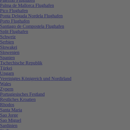
Palermo Flughafen
Palma de Mallorca Flughafen
Pico Flughafen
Ponta Delgada Nordela Flughafen
Porto Flughafen
Santiago de Compostela Flughafen
Split Flughafen
Schweiz
Serbien
Slowakei
Slowenien
Spanien
Tschechische Republik
Türkei
Ungarn
Vereinigtes Königreich und Nordirland
Wales
Zypern
Portugiesisches Festland
Restliches Kroatien
Rhodos
Santa Maria
Sao Jorge
Sao Miguel
Sardinien