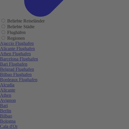
Beliebte Reiseländer
Beliebte Städte
Flughäfen
Regionen
Ajaccio Flughafen
Alicante Flughafen
Athen Flughafen
Barcelona Flughafen
Bari Flughafen
Belgrad Flughafen
Bilbao Flughafen
Bordeaux Flughafen
Alcudia
Alicante
Athen
Avignon
Bari
Berlin
Bilbao
Bologna
Cala d'Or