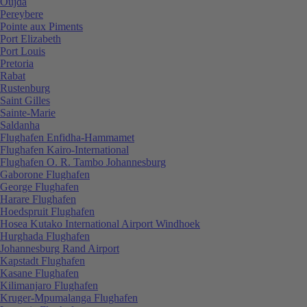
Oujda
Pereybere
Pointe aux Piments
Port Elizabeth
Port Louis
Pretoria
Rabat
Rustenburg
Saint Gilles
Sainte-Marie
Saldanha
Flughafen Enfidha-Hammamet
Flughafen Kairo-International
Flughafen O. R. Tambo Johannesburg
Gaborone Flughafen
George Flughafen
Harare Flughafen
Hoedspruit Flughafen
Hosea Kutako International Airport Windhoek
Hurghada Flughafen
Johannesburg Rand Airport
Kapstadt Flughafen
Kasane Flughafen
Kilimanjaro Flughafen
Kruger-Mpumalanga Flughafen