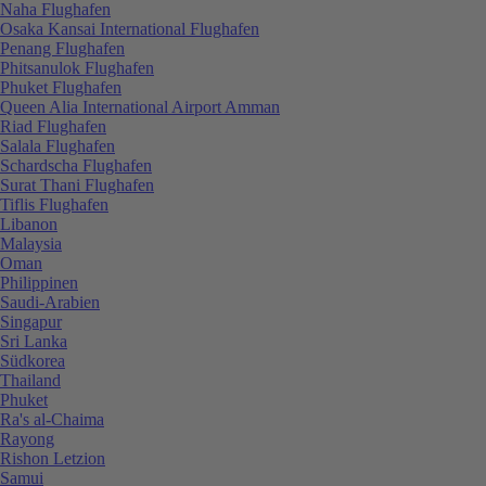
Naha Flughafen
Osaka Kansai International Flughafen
Penang Flughafen
Phitsanulok Flughafen
Phuket Flughafen
Queen Alia International Airport Amman
Riad Flughafen
Salala Flughafen
Schardscha Flughafen
Surat Thani Flughafen
Tiflis Flughafen
Libanon
Malaysia
Oman
Philippinen
Saudi-Arabien
Singapur
Sri Lanka
Südkorea
Thailand
Phuket
Ra's al-Chaima
Rayong
Rishon Letzion
Samui