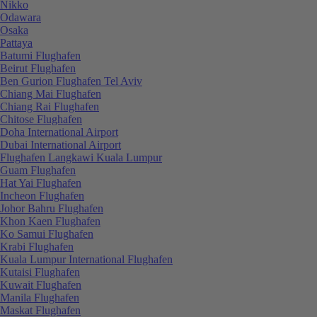
Nikko
Odawara
Osaka
Pattaya
Batumi Flughafen
Beirut Flughafen
Ben Gurion Flughafen Tel Aviv
Chiang Mai Flughafen
Chiang Rai Flughafen
Chitose Flughafen
Doha International Airport
Dubai International Airport
Flughafen Langkawi Kuala Lumpur
Guam Flughafen
Hat Yai Flughafen
Incheon Flughafen
Johor Bahru Flughafen
Khon Kaen Flughafen
Ko Samui Flughafen
Krabi Flughafen
Kuala Lumpur International Flughafen
Kutaisi Flughafen
Kuwait Flughafen
Manila Flughafen
Maskat Flughafen