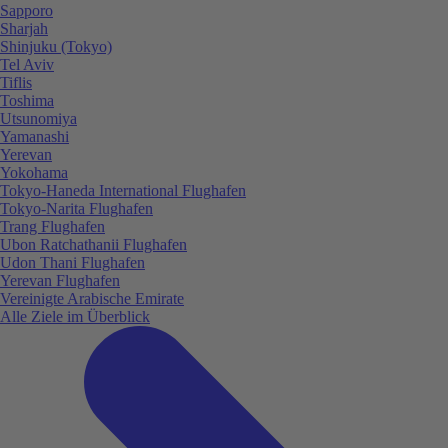
Sapporo
Sharjah
Shinjuku (Tokyo)
Tel Aviv
Tiflis
Toshima
Utsunomiya
Yamanashi
Yerevan
Yokohama
Tokyo-Haneda International Flughafen
Tokyo-Narita Flughafen
Trang Flughafen
Ubon Ratchathanii Flughafen
Udon Thani Flughafen
Yerevan Flughafen
Vereinigte Arabische Emirate
Alle Ziele im Überblick