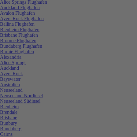
Alice Springs Flughafen
Auckland Flughafen
Avalon Flughafen
Ayers Rock Flughafen
Ballina Flughafen
Blenheim Flughafen
Brisbane Flughafen
Broome Flughafen
Bundaberg Flughafen
Burnie Flughafen
Alexandria
Alice Springs
Auckland
Ayers Rock
Bayswater
Australien
Neuseeland
Neuseeland Nordinsel
Neuseeland Südinsel
Blenheim
Brendale
Brisbane
Bunbury
Bundaberg
Cairns