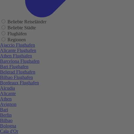
Beliebte Reiseländer
Beliebte Städte
Flughäfen
Regionen
Ajaccio Flughafen
Alicante Flughafen
Athen Flughafen
Barcelona Flughafen
Bari Flughafen
Belgrad Flughafen
Bilbao Flughafen
Bordeaux Flughafen
Alcudia
Alicante
Athen
Avignon
Bari
Berlin
Bilbao
Bologna
Cala d'Or