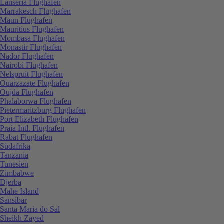
Lanseria Flughafen
Marrakesch Flughafen
Maun Flughafen
Mauritius Flughafen
Mombasa Flughafen
Monastir Flughafen
Nador Flughafen
Nairobi Flughafen
Nelspruit Flughafen
Ouarzazate Flughafen
Oujda Flughafen
Phalaborwa Flughafen
Pietermaritzburg Flughafen
Port Elizabeth Flughafen
Praia Intl. Flughafen
Rabat Flughafen
Südafrika
Tanzania
Tunesien
Zimbabwe
Djerba
Mahe Island
Sansibar
Santa Maria do Sal
Sheikh Zayed