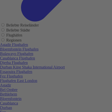
Beliebte Reiseländer
Beliebte Städte
Flughäfen
Regionen
Agadir Flughafen
Bloemfontein Flughafen
Bulawayo Flughafen
Casablanca Flughafen
Djerba Flughafen
Durban King Shaka International Airport
Essaouira Flughafen
Fez Flughafen
Flughafen East London
Agadir
Bel Ombre
Bethlehem
Bloemfontein
Casablanca
Durban