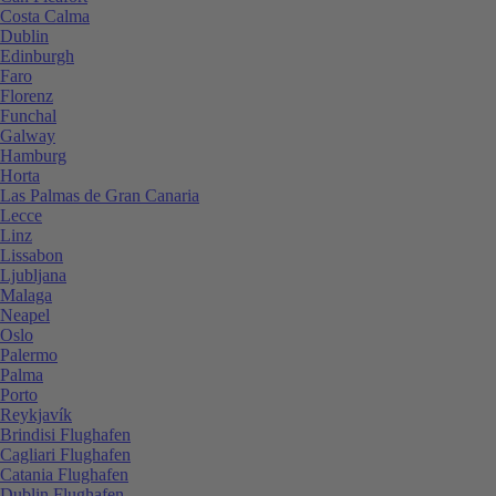
Costa Calma
Dublin
Edinburgh
Faro
Florenz
Funchal
Galway
Hamburg
Horta
Las Palmas de Gran Canaria
Lecce
Linz
Lissabon
Ljubljana
Malaga
Neapel
Oslo
Palermo
Palma
Porto
Reykjavík
Brindisi Flughafen
Cagliari Flughafen
Catania Flughafen
Dublin Flughafen