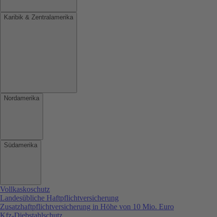
Karibik & Zentralamerika
Nordamerika
Südamerika
Vollkaskoschutz
Landesübliche Haftpflichtversicherung
Zusatzhaftpflichtversicherung in Höhe von 10 Mio. Euro
Kfz-Diebstahlschutz