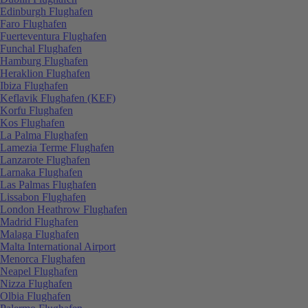
Edinburgh Flughafen
Faro Flughafen
Fuerteventura Flughafen
Funchal Flughafen
Hamburg Flughafen
Heraklion Flughafen
Ibiza Flughafen
Keflavik Flughafen (KEF)
Korfu Flughafen
Kos Flughafen
La Palma Flughafen
Lamezia Terme Flughafen
Lanzarote Flughafen
Larnaka Flughafen
Las Palmas Flughafen
Lissabon Flughafen
London Heathrow Flughafen
Madrid Flughafen
Malaga Flughafen
Malta International Airport
Menorca Flughafen
Neapel Flughafen
Nizza Flughafen
Olbia Flughafen