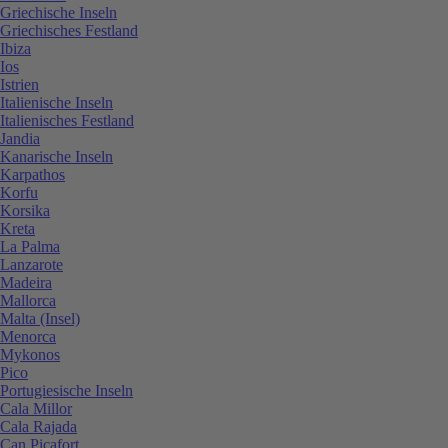
Griechische Inseln
Griechisches Festland
Ibiza
Ios
Istrien
Italienische Inseln
Italienisches Festland
Jandia
Kanarische Inseln
Karpathos
Korfu
Korsika
Kreta
La Palma
Lanzarote
Madeira
Mallorca
Malta (Insel)
Menorca
Mykonos
Pico
Portugiesische Inseln
Cala Millor
Cala Rajada
Can Picafort