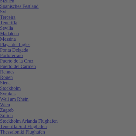
Sizilien
Spanisches Festland
Sylt
Terceira
Teneriffa
Sevilla
Madalena
Messina
Playa del Ingles
Ponta Delgada
Portoferraio
Puerto de la Cruz
Puerto del Carmen
Rennes
Rouen
Siena
Stockholm
Syrakus
Weil am Rhein
Wien
Zagreb
Zürich
Stockholm Arlanda Flughafen
Teneriffa Süd Flughafen
Thessaloniki Flughafen