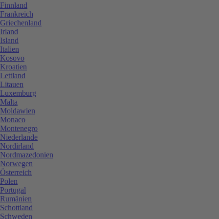
Finnland
Frankreich
Griechenland
Irland
Island
Italien
Kosovo
Kroatien
Lettland
Litauen
Luxemburg
Malta
Moldawien
Monaco
Montenegro
Niederlande
Nordirland
Nordmazedonien
Norwegen
Österreich
Polen
Portugal
Rumänien
Schottland
Schweden