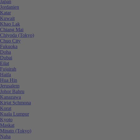
Japan
Jordanien
Katar
Kuwait
Khao Lak
Chiang Mai
Chiyoda (Tokyo)
Chuo City
Fukuoka
Doha
Dubai
Eilat
Fujairah
Haifa
Hua Hin
Jerusalem
Johor Bahru
Kanazawa
Kirjat Schmona
Korat
Kuala Lumpur
Kyoto
Maskat
Minato (Tokyo)
Naha