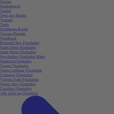
Sousse
Stellenbosch
Tanger
Trou aux Biches
Tsumeb
Tunis
Umhlanga Rocks
Vacoas-Phoenix
Windhoek
Richards Bay Flughafen
Saint-Denis Flughafen
Saint-Pierre Flughafen
Seychellen Flughafen Mahe
Skukuza Flughafen
Tanger Flughafen
Tunis-Carthage Flughafen
Upington Flughafen
Victoria Falls Flughafen
Walvis Bay Flughafen
Zanzibar Flughafen
Alle Ziele im Überblick