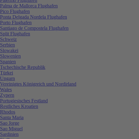
Palermo Flughafen
Palma de Mallorca Flughafen
Pico Flughafen
Ponta Delgada Nordela Flughafen
Porto Flughafen
Santiago de Compostela Flughafen
Split Flughafen
Schweiz
Serbien
Slowakei
Slowenien
Spanien
Tschechische Republik
Türkei
Ungarn
Vereinigtes Königreich und Nordirland
Wales
Zypern
Portugiesisches Festland
Restliches Kroatien
Rhodos
Santa Maria
Sao Jorge
Sao Miguel
Sardinien