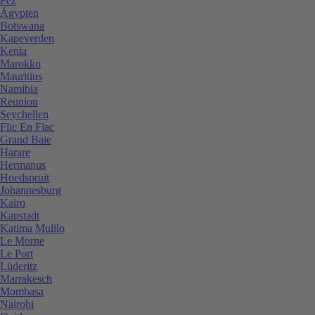
Fez
Ägypten
Botswana
Kapeverden
Kenia
Marokko
Mauritius
Namibia
Reunion
Seychellen
Flic En Flac
Grand Baie
Harare
Hermanus
Hoedspruit
Johannesburg
Kairo
Kapstadt
Katima Mulilo
Le Morne
Le Port
Lüderitz
Marrakesch
Mombasa
Nairobi