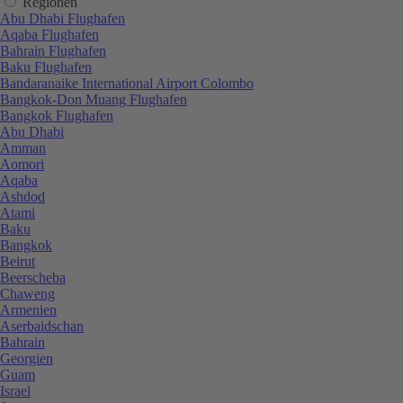
Regionen
Abu Dhabi Flughafen
Aqaba Flughafen
Bahrain Flughafen
Baku Flughafen
Bandaranaike International Airport Colombo
Bangkok-Don Muang Flughafen
Bangkok Flughafen
Abu Dhabi
Amman
Aomori
Aqaba
Ashdod
Atami
Baku
Bangkok
Beirut
Beerscheba
Chaweng
Armenien
Aserbaidschan
Bahrain
Georgien
Guam
Israel