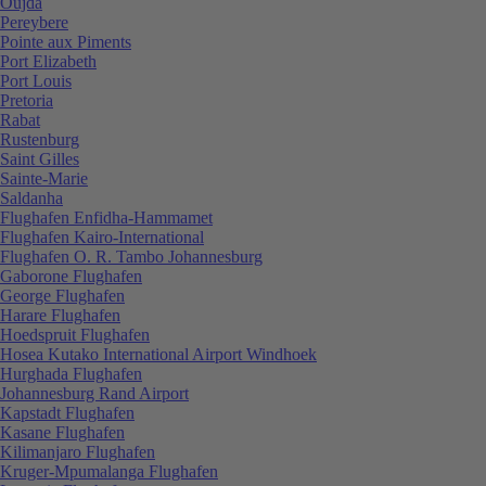
Oujda
Pereybere
Pointe aux Piments
Port Elizabeth
Port Louis
Pretoria
Rabat
Rustenburg
Saint Gilles
Sainte-Marie
Saldanha
Flughafen Enfidha-Hammamet
Flughafen Kairo-International
Flughafen O. R. Tambo Johannesburg
Gaborone Flughafen
George Flughafen
Harare Flughafen
Hoedspruit Flughafen
Hosea Kutako International Airport Windhoek
Hurghada Flughafen
Johannesburg Rand Airport
Kapstadt Flughafen
Kasane Flughafen
Kilimanjaro Flughafen
Kruger-Mpumalanga Flughafen