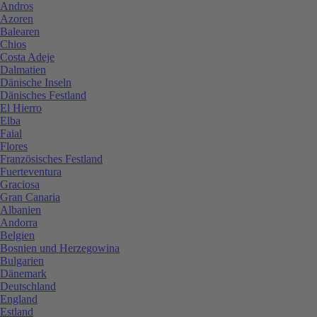
Andros
Azoren
Balearen
Chios
Costa Adeje
Dalmatien
Dänische Inseln
Dänisches Festland
El Hierro
Elba
Faial
Flores
Französisches Festland
Fuerteventura
Graciosa
Gran Canaria
Albanien
Andorra
Belgien
Bosnien und Herzegowina
Bulgarien
Dänemark
Deutschland
England
Estland