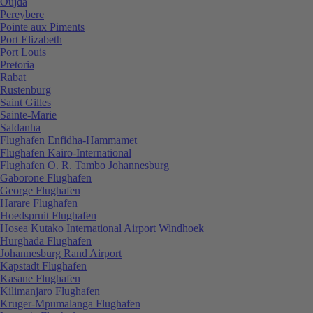
Oujda
Pereybere
Pointe aux Piments
Port Elizabeth
Port Louis
Pretoria
Rabat
Rustenburg
Saint Gilles
Sainte-Marie
Saldanha
Flughafen Enfidha-Hammamet
Flughafen Kairo-International
Flughafen O. R. Tambo Johannesburg
Gaborone Flughafen
George Flughafen
Harare Flughafen
Hoedspruit Flughafen
Hosea Kutako International Airport Windhoek
Hurghada Flughafen
Johannesburg Rand Airport
Kapstadt Flughafen
Kasane Flughafen
Kilimanjaro Flughafen
Kruger-Mpumalanga Flughafen