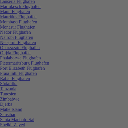
Lanseria Flughafen
Marrakesch Flughafen
Maun Flughafen
Mauritius Flughafen
Mombasa Flughafen
Monastir Flughafen
Nador Flughafen
Nairobi Flughafen
Nelspruit Flughafen
Ouarzazate Flughafen
Oujda Flughafen
Phalaborwa Flughafen
Pietermaritzburg Flughafen
Port Elizabeth Flughafen
Praia Intl. Flughafen
Rabat Flughafen
Südafrika
Tanzania
Tunesien
Zimbabwe
Djerba
Mahe Island
Sansibar
Santa Maria do Sal
Sheikh Zayed