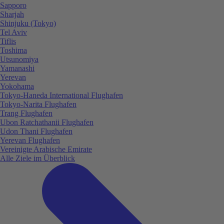
Sapporo
Sharjah
Shinjuku (Tokyo)
Tel Aviv
Tiflis
Toshima
Utsunomiya
Yamanashi
Yerevan
Yokohama
Tokyo-Haneda International Flughafen
Tokyo-Narita Flughafen
Trang Flughafen
Ubon Ratchathanii Flughafen
Udon Thani Flughafen
Yerevan Flughafen
Vereinigte Arabische Emirate
Alle Ziele im Überblick