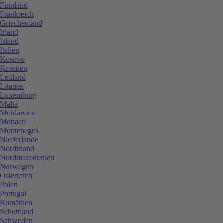
Finnland
Frankreich
Griechenland
Irland
Island
Italien
Kosovo
Kroatien
Lettland
Litauen
Luxemburg
Malta
Moldawien
Monaco
Montenegro
Niederlande
Nordirland
Nordmazedonien
Norwegen
Österreich
Polen
Portugal
Rumänien
Schottland
Schweden