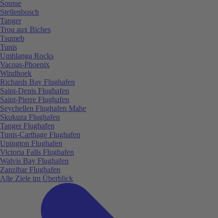
Sousse
Stellenbosch
Tanger
Trou aux Biches
Tsumeb
Tunis
Umhlanga Rocks
Vacoas-Phoenix
Windhoek
Richards Bay Flughafen
Saint-Denis Flughafen
Saint-Pierre Flughafen
Seychellen Flughafen Mahe
Skukuza Flughafen
Tanger Flughafen
Tunis-Carthage Flughafen
Upington Flughafen
Victoria Falls Flughafen
Walvis Bay Flughafen
Zanzibar Flughafen
Alle Ziele im Überblick