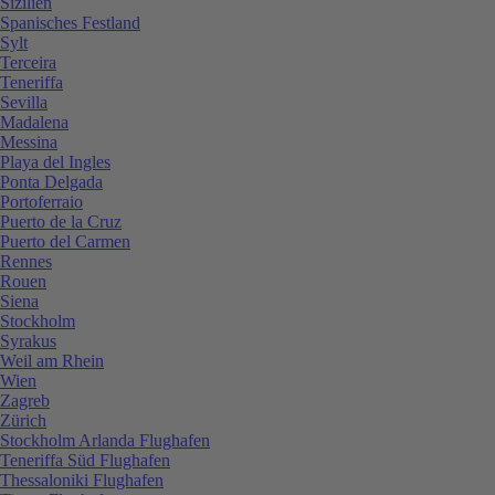
Sizilien
Spanisches Festland
Sylt
Terceira
Teneriffa
Sevilla
Madalena
Messina
Playa del Ingles
Ponta Delgada
Portoferraio
Puerto de la Cruz
Puerto del Carmen
Rennes
Rouen
Siena
Stockholm
Syrakus
Weil am Rhein
Wien
Zagreb
Zürich
Stockholm Arlanda Flughafen
Teneriffa Süd Flughafen
Thessaloniki Flughafen