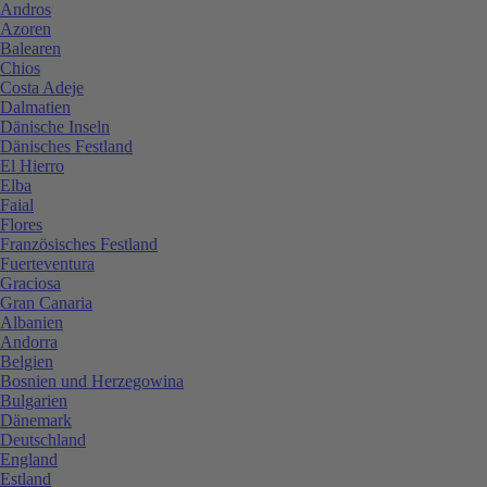
Andros
Azoren
Balearen
Chios
Costa Adeje
Dalmatien
Dänische Inseln
Dänisches Festland
El Hierro
Elba
Faial
Flores
Französisches Festland
Fuerteventura
Graciosa
Gran Canaria
Albanien
Andorra
Belgien
Bosnien und Herzegowina
Bulgarien
Dänemark
Deutschland
England
Estland