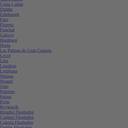
Costa Calma
Dublin
Edinburgh
Faro
Florenz
Funchal
Galway
Hamburg
Horta
Las Palmas de Gran Canaria
Lecce
Linz
Lissabon
Ljubljana
Malaga
Neapel
Oslo
Palermo
Palma
Porto
Reykjavík
Brindisi Flughafen
Cagliari Flughafen
Catania Flughafen
Dublin Flughafen