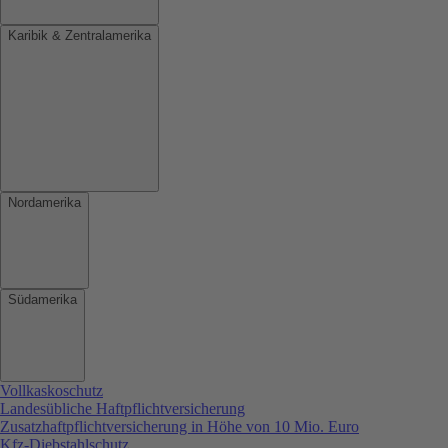
Karibik & Zentralamerika
Nordamerika
Südamerika
Vollkaskoschutz
Landesübliche Haftpflichtversicherung
Zusatzhaftpflichtversicherung in Höhe von 10 Mio. Euro
Kfz-Diebstahlschutz