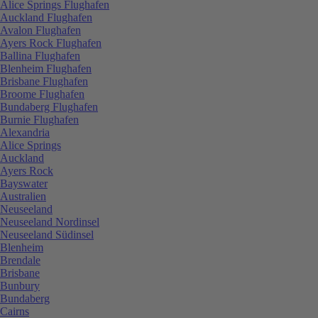
Alice Springs Flughafen
Auckland Flughafen
Avalon Flughafen
Ayers Rock Flughafen
Ballina Flughafen
Blenheim Flughafen
Brisbane Flughafen
Broome Flughafen
Bundaberg Flughafen
Burnie Flughafen
Alexandria
Alice Springs
Auckland
Ayers Rock
Bayswater
Australien
Neuseeland
Neuseeland Nordinsel
Neuseeland Südinsel
Blenheim
Brendale
Brisbane
Bunbury
Bundaberg
Cairns