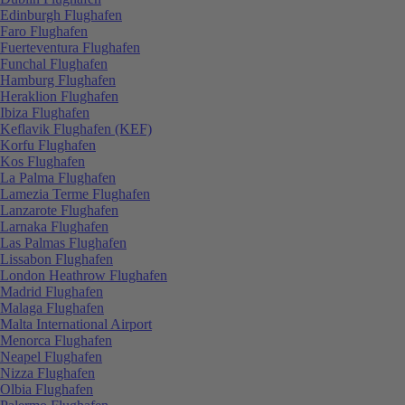
Edinburgh Flughafen
Faro Flughafen
Fuerteventura Flughafen
Funchal Flughafen
Hamburg Flughafen
Heraklion Flughafen
Ibiza Flughafen
Keflavik Flughafen (KEF)
Korfu Flughafen
Kos Flughafen
La Palma Flughafen
Lamezia Terme Flughafen
Lanzarote Flughafen
Larnaka Flughafen
Las Palmas Flughafen
Lissabon Flughafen
London Heathrow Flughafen
Madrid Flughafen
Malaga Flughafen
Malta International Airport
Menorca Flughafen
Neapel Flughafen
Nizza Flughafen
Olbia Flughafen