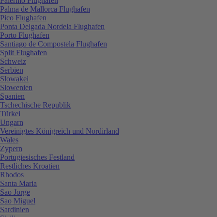
Palermo Flughafen
Palma de Mallorca Flughafen
Pico Flughafen
Ponta Delgada Nordela Flughafen
Porto Flughafen
Santiago de Compostela Flughafen
Split Flughafen
Schweiz
Serbien
Slowakei
Slowenien
Spanien
Tschechische Republik
Türkei
Ungarn
Vereinigtes Königreich und Nordirland
Wales
Zypern
Portugiesisches Festland
Restliches Kroatien
Rhodos
Santa Maria
Sao Jorge
Sao Miguel
Sardinien