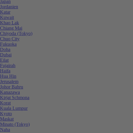
Japan
Jordanien
Katar
Kuwait
Khao Lak
Chiang Mai
Chiyoda (Tokyo)
Chuo City
Fukuoka
Doha
Dubai
Eilat
Fujairah
Haifa
Hua Hin
Jerusalem
Johor Bahru
Kanazawa
Kirjat Schmona
Korat
Kuala Lumpur
Kyoto
Maskat
Minato (Tokyo)
Naha