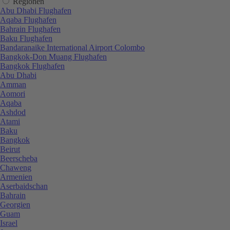
Regionen
Abu Dhabi Flughafen
Aqaba Flughafen
Bahrain Flughafen
Baku Flughafen
Bandaranaike International Airport Colombo
Bangkok-Don Muang Flughafen
Bangkok Flughafen
Abu Dhabi
Amman
Aomori
Aqaba
Ashdod
Atami
Baku
Bangkok
Beirut
Beerscheba
Chaweng
Armenien
Aserbaidschan
Bahrain
Georgien
Guam
Israel