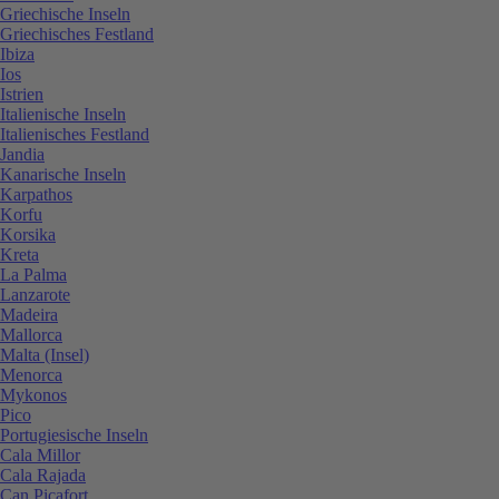
Griechische Inseln
Griechisches Festland
Ibiza
Ios
Istrien
Italienische Inseln
Italienisches Festland
Jandia
Kanarische Inseln
Karpathos
Korfu
Korsika
Kreta
La Palma
Lanzarote
Madeira
Mallorca
Malta (Insel)
Menorca
Mykonos
Pico
Portugiesische Inseln
Cala Millor
Cala Rajada
Can Picafort