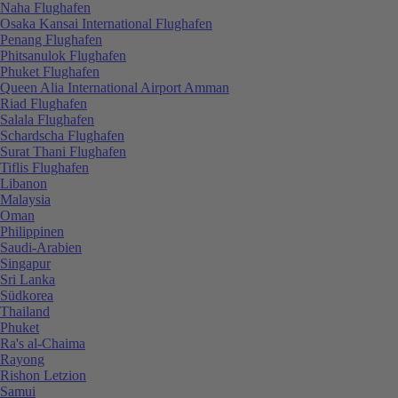
Naha Flughafen
Osaka Kansai International Flughafen
Penang Flughafen
Phitsanulok Flughafen
Phuket Flughafen
Queen Alia International Airport Amman
Riad Flughafen
Salala Flughafen
Schardscha Flughafen
Surat Thani Flughafen
Tiflis Flughafen
Libanon
Malaysia
Oman
Philippinen
Saudi-Arabien
Singapur
Sri Lanka
Südkorea
Thailand
Phuket
Ra's al-Chaima
Rayong
Rishon Letzion
Samui