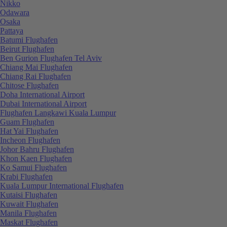
Nikko
Odawara
Osaka
Pattaya
Batumi Flughafen
Beirut Flughafen
Ben Gurion Flughafen Tel Aviv
Chiang Mai Flughafen
Chiang Rai Flughafen
Chitose Flughafen
Doha International Airport
Dubai International Airport
Flughafen Langkawi Kuala Lumpur
Guam Flughafen
Hat Yai Flughafen
Incheon Flughafen
Johor Bahru Flughafen
Khon Kaen Flughafen
Ko Samui Flughafen
Krabi Flughafen
Kuala Lumpur International Flughafen
Kutaisi Flughafen
Kuwait Flughafen
Manila Flughafen
Maskat Flughafen