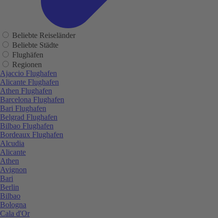
Beliebte Reiseländer
Beliebte Städte
Flughäfen
Regionen
Ajaccio Flughafen
Alicante Flughafen
Athen Flughafen
Barcelona Flughafen
Bari Flughafen
Belgrad Flughafen
Bilbao Flughafen
Bordeaux Flughafen
Alcudia
Alicante
Athen
Avignon
Bari
Berlin
Bilbao
Bologna
Cala d'Or