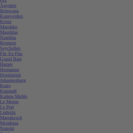
Fez
Ägypten
Botswana
Kapeverden
Kenia
Marokko
Mauritius
Namibia
Reunion
Seychellen
Flic En Flac
Grand Baie
Harare
Hermanus
Hoedspruit
Johannesburg
Kairo
Kapstadt
Katima Mulilo
Le Morne
Le Port
Lüderitz
Marrakesch
Mombasa
Nairobi