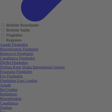
Beliebte Reiseländer
Beliebte Städte
Flughäfen
Regionen
Agadir Flughafen
Bloemfontein Flughafen
Bulawayo Flughafen
Casablanca Flughafen
Djerba Flughafen
Durban King Shaka International Airport
Essaouira Flughafen
Fez Flughafen
Flughafen East London
Agadir
Bel Ombre
Bethlehem
Bloemfontein
Casablanca
Durban