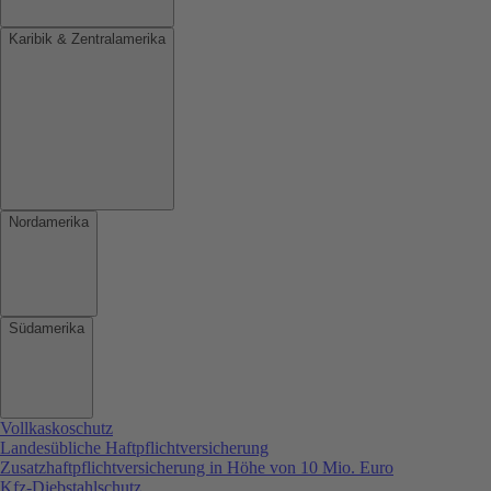
Karibik & Zentralamerika
Nordamerika
Südamerika
Vollkaskoschutz
Landesübliche Haftpflichtversicherung
Zusatzhaftpflichtversicherung in Höhe von 10 Mio. Euro
Kfz-Diebstahlschutz