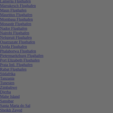
Lanseria Flughafen
Marrakesch Flughafen
Maun Flughafen
Mauritius Flughafen
Mombasa Flughafen
Monastir Flughafen
Nador Flughafen
Nairobi Flughafen
Nelspruit Flughafen
Ouarzazate Flughafen
Oujda Flughafen
Phalaborwa Flughafen
Pietermaritzburg Flughafen
Port Elizabeth Flughafen
Praia Intl. Flughafen
Rabat Flughafen
Südafrika
Tanzania
Tunesien
Zimbabwe
Djerba
Mahe Island
Sansibar
Santa Maria do Sal
Sheikh Zayed