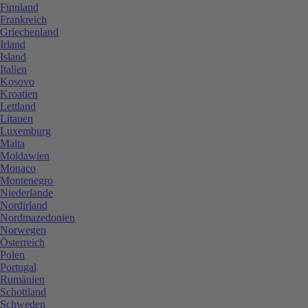
Finnland
Frankreich
Griechenland
Irland
Island
Italien
Kosovo
Kroatien
Lettland
Litauen
Luxemburg
Malta
Moldawien
Monaco
Montenegro
Niederlande
Nordirland
Nordmazedonien
Norwegen
Österreich
Polen
Portugal
Rumänien
Schottland
Schweden