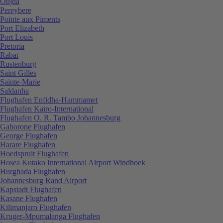
Oujda
Pereybere
Pointe aux Piments
Port Elizabeth
Port Louis
Pretoria
Rabat
Rustenburg
Saint Gilles
Sainte-Marie
Saldanha
Flughafen Enfidha-Hammamet
Flughafen Kairo-International
Flughafen O. R. Tambo Johannesburg
Gaborone Flughafen
George Flughafen
Harare Flughafen
Hoedspruit Flughafen
Hosea Kutako International Airport Windhoek
Hurghada Flughafen
Johannesburg Rand Airport
Kapstadt Flughafen
Kasane Flughafen
Kilimanjaro Flughafen
Kruger-Mpumalanga Flughafen