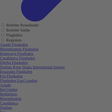
Beliebte Reiseländer
Beliebte Städte
Flughäfen
Regionen
Agadir Flughafen
Bloemfontein Flughafen
Bulawayo Flughafen
Casablanca Flughafen
Djerba Flughafen
Durban King Shaka International Airport
Essaouira Flughafen
Fez Flughafen
Flughafen East London
Agadir
Bel Ombre
Bethlehem
Bloemfontein
Casablanca
Durban