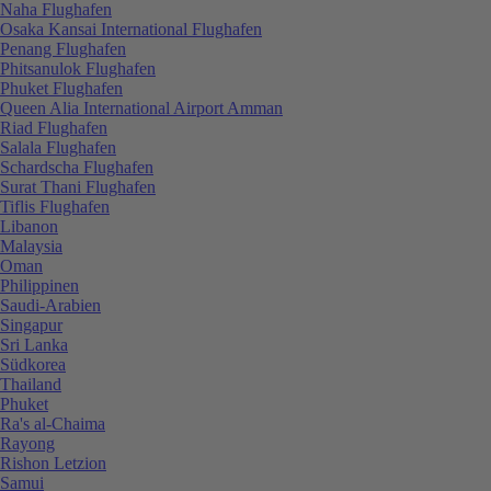
Naha Flughafen
Osaka Kansai International Flughafen
Penang Flughafen
Phitsanulok Flughafen
Phuket Flughafen
Queen Alia International Airport Amman
Riad Flughafen
Salala Flughafen
Schardscha Flughafen
Surat Thani Flughafen
Tiflis Flughafen
Libanon
Malaysia
Oman
Philippinen
Saudi-Arabien
Singapur
Sri Lanka
Südkorea
Thailand
Phuket
Ra's al-Chaima
Rayong
Rishon Letzion
Samui