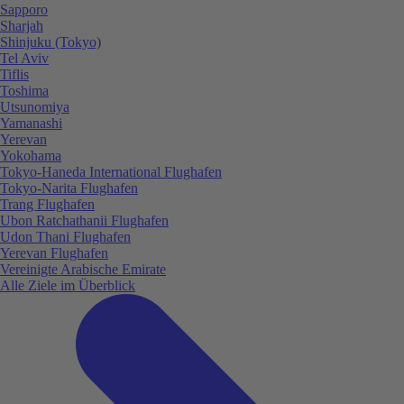
Sapporo
Sharjah
Shinjuku (Tokyo)
Tel Aviv
Tiflis
Toshima
Utsunomiya
Yamanashi
Yerevan
Yokohama
Tokyo-Haneda International Flughafen
Tokyo-Narita Flughafen
Trang Flughafen
Ubon Ratchathanii Flughafen
Udon Thani Flughafen
Yerevan Flughafen
Vereinigte Arabische Emirate
Alle Ziele im Überblick