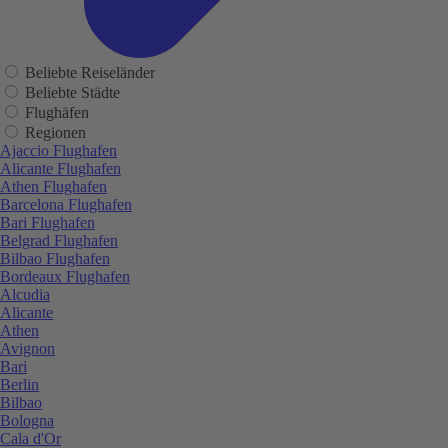
Beliebte Reiseländer
Beliebte Städte
Flughäfen
Regionen
Ajaccio Flughafen
Alicante Flughafen
Athen Flughafen
Barcelona Flughafen
Bari Flughafen
Belgrad Flughafen
Bilbao Flughafen
Bordeaux Flughafen
Alcudia
Alicante
Athen
Avignon
Bari
Berlin
Bilbao
Bologna
Cala d'Or