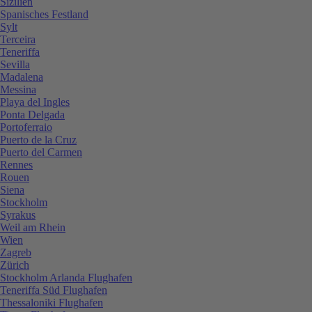
Sizilien
Spanisches Festland
Sylt
Terceira
Teneriffa
Sevilla
Madalena
Messina
Playa del Ingles
Ponta Delgada
Portoferraio
Puerto de la Cruz
Puerto del Carmen
Rennes
Rouen
Siena
Stockholm
Syrakus
Weil am Rhein
Wien
Zagreb
Zürich
Stockholm Arlanda Flughafen
Teneriffa Süd Flughafen
Thessaloniki Flughafen