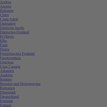
Andros
Azoren
Balearen
Chios
Costa Adeje
Dalmatien
Dänische Inseln
Dänisches Festland
El Hierro
Elba
Faial
Flores
Französisches Festland
Fuerteventura
Graciosa
Gran Canaria
Albanien
Andorra
Belgien
Bosnien und Herzegowina
Bulgarien
Dänemark
Deutschland
England
Estland