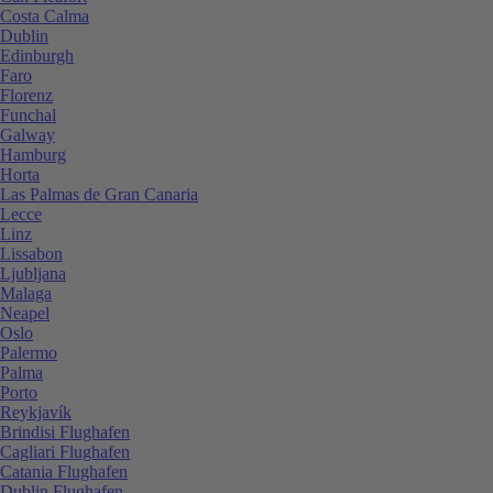
Costa Calma
Dublin
Edinburgh
Faro
Florenz
Funchal
Galway
Hamburg
Horta
Las Palmas de Gran Canaria
Lecce
Linz
Lissabon
Ljubljana
Malaga
Neapel
Oslo
Palermo
Palma
Porto
Reykjavík
Brindisi Flughafen
Cagliari Flughafen
Catania Flughafen
Dublin Flughafen