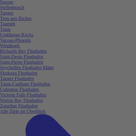
Sousse
Stellenbosch
Tanger
Trou aux Biches
Tsumeb
Tunis
Umhlanga Rocks
Vacoas-Phoenix
Windhoek
Richards Bay Flughafen
Saint-Denis Flughafen
Saint-Pierre Flughafen
Seychellen Flughafen Mahe
Skukuza Flughafen
Tanger Flughafen
Tunis-Carthage Flughafen
Upington Flughafen
Victoria Falls Flughafen
Walvis Bay Flughafen
Zanzibar Flughafen
Alle Ziele im Überblick