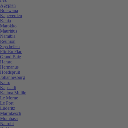
Fez
Ägypten
Botswana
Kapeverden
Kenia
Marokko
Mauritius
Namibia
Reunion
Seychellen
Flic En Flac
Grand Baie
Harare
Hermanus
Hoedspruit
Johannesburg
Kairo
Kapstadt
Katima Mulilo
Le Morne
Le Port
Lüderitz
Marrakesch
Mombasa
Nairobi