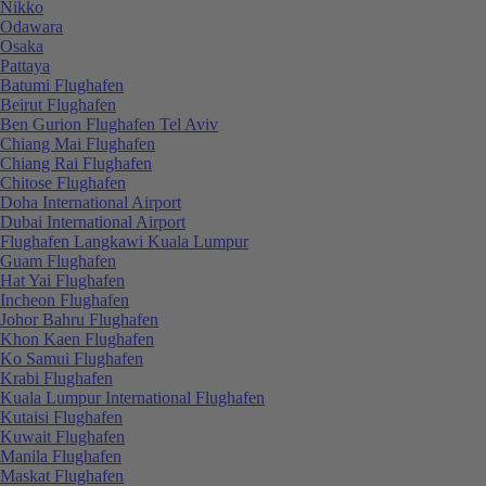
Nikko
Odawara
Osaka
Pattaya
Batumi Flughafen
Beirut Flughafen
Ben Gurion Flughafen Tel Aviv
Chiang Mai Flughafen
Chiang Rai Flughafen
Chitose Flughafen
Doha International Airport
Dubai International Airport
Flughafen Langkawi Kuala Lumpur
Guam Flughafen
Hat Yai Flughafen
Incheon Flughafen
Johor Bahru Flughafen
Khon Kaen Flughafen
Ko Samui Flughafen
Krabi Flughafen
Kuala Lumpur International Flughafen
Kutaisi Flughafen
Kuwait Flughafen
Manila Flughafen
Maskat Flughafen