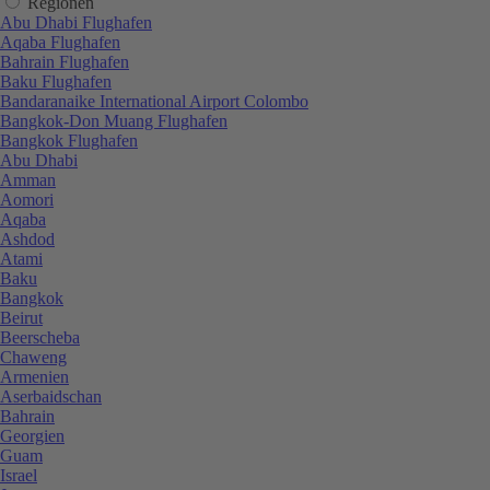
Regionen
Abu Dhabi Flughafen
Aqaba Flughafen
Bahrain Flughafen
Baku Flughafen
Bandaranaike International Airport Colombo
Bangkok-Don Muang Flughafen
Bangkok Flughafen
Abu Dhabi
Amman
Aomori
Aqaba
Ashdod
Atami
Baku
Bangkok
Beirut
Beerscheba
Chaweng
Armenien
Aserbaidschan
Bahrain
Georgien
Guam
Israel