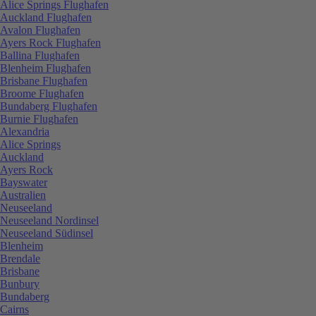
Alice Springs Flughafen
Auckland Flughafen
Avalon Flughafen
Ayers Rock Flughafen
Ballina Flughafen
Blenheim Flughafen
Brisbane Flughafen
Broome Flughafen
Bundaberg Flughafen
Burnie Flughafen
Alexandria
Alice Springs
Auckland
Ayers Rock
Bayswater
Australien
Neuseeland
Neuseeland Nordinsel
Neuseeland Südinsel
Blenheim
Brendale
Brisbane
Bunbury
Bundaberg
Cairns