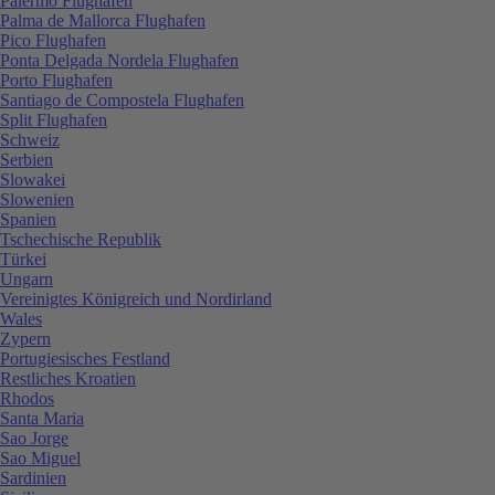
Palermo Flughafen
Palma de Mallorca Flughafen
Pico Flughafen
Ponta Delgada Nordela Flughafen
Porto Flughafen
Santiago de Compostela Flughafen
Split Flughafen
Schweiz
Serbien
Slowakei
Slowenien
Spanien
Tschechische Republik
Türkei
Ungarn
Vereinigtes Königreich und Nordirland
Wales
Zypern
Portugiesisches Festland
Restliches Kroatien
Rhodos
Santa Maria
Sao Jorge
Sao Miguel
Sardinien