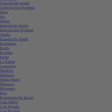
Griechische Inseln
Griechisches Festland
Ibiza
Ios
Istrien
Italienische Inseln
Italienisches Festland
Jandia
Kanarische Inseln
Karpathos
Korfu
Korsika
Kreta
La Palma
Lanzarote
Madeira
Mallorca
Malta (Insel)
Menorca
Mykonos
Pico
Portugiesische Inseln
Cala Millor
Cala Rajada
Can Picafort