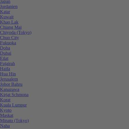
Japan
Jordanien
Katar
Kuwait
Khao Lak
Chiang Mai
Chiyoda (Tokyo)
Chuo City
Fukuoka
Doha
Dubai
Eilat
Fujairah
Haifa
Hua Hin
Jerusalem
Johor Bahru
Kanazawa
Kirjat Schmona
Korat
Kuala Lumpur
Kyoto
Maskat
Minato (Tokyo)
Naha