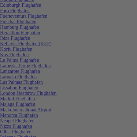
Edinburgh Flughafen
Faro Flughafen
Fuerteventura Flughafen
Funchal Flughafen
Hamburg Flughafen
Heraklion Flughafen
Ibiza Flughafen
Keflavik Flughafen (KEF)
Korfu Flughafen
Kos Flughafen
La Palma Flughafen
Lamezia Terme Flughafen
Lanzarote Flughafen
Larnaka Flughafen
Las Palmas Flughafen
Lissabon Flughafen
London Heathrow Flughafen
Madrid Flughafen
Malaga Flughafen
Malta International Airport
Menorca Flughafen
Neapel Flughafen
Nizza Flughafen
Olbia Flughafen