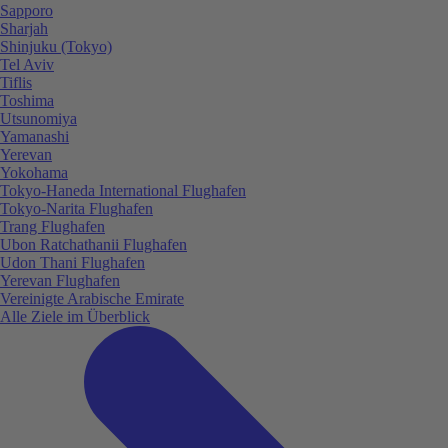
Sapporo
Sharjah
Shinjuku (Tokyo)
Tel Aviv
Tiflis
Toshima
Utsunomiya
Yamanashi
Yerevan
Yokohama
Tokyo-Haneda International Flughafen
Tokyo-Narita Flughafen
Trang Flughafen
Ubon Ratchathanii Flughafen
Udon Thani Flughafen
Yerevan Flughafen
Vereinigte Arabische Emirate
Alle Ziele im Überblick