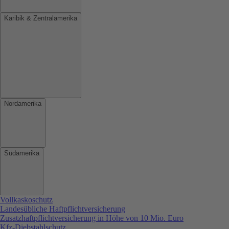
Karibik & Zentralamerika
Nordamerika
Südamerika
Vollkaskoschutz
Landesübliche Haftpflichtversicherung
Zusatzhaftpflichtversicherung in Höhe von 10 Mio. Euro
Kfz-Diebstahlschutz