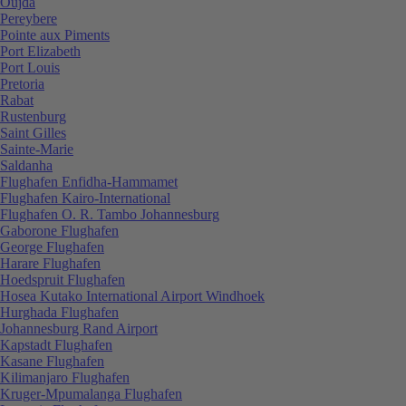
Oujda
Pereybere
Pointe aux Piments
Port Elizabeth
Port Louis
Pretoria
Rabat
Rustenburg
Saint Gilles
Sainte-Marie
Saldanha
Flughafen Enfidha-Hammamet
Flughafen Kairo-International
Flughafen O. R. Tambo Johannesburg
Gaborone Flughafen
George Flughafen
Harare Flughafen
Hoedspruit Flughafen
Hosea Kutako International Airport Windhoek
Hurghada Flughafen
Johannesburg Rand Airport
Kapstadt Flughafen
Kasane Flughafen
Kilimanjaro Flughafen
Kruger-Mpumalanga Flughafen