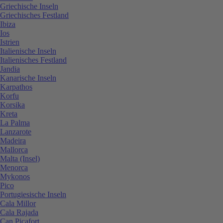
Griechische Inseln
Griechisches Festland
Ibiza
Ios
Istrien
Italienische Inseln
Italienisches Festland
Jandia
Kanarische Inseln
Karpathos
Korfu
Korsika
Kreta
La Palma
Lanzarote
Madeira
Mallorca
Malta (Insel)
Menorca
Mykonos
Pico
Portugiesische Inseln
Cala Millor
Cala Rajada
Can Picafort