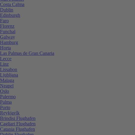
Costa Calma
Dublin
Edinburgh
Faro
Florenz
Funchal
Galway
Hamburg
Horta
Las Palmas de Gran Canaria
Lecce
Linz
Lissabon
Ljubljana
Malaga
Neapel
Oslo
Palermo
Palma
Porto
Reykjavík
Brindisi Flughafen
Cagliari Flughafen
Catania Flughafen
Dublin Flughafen