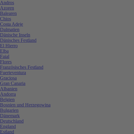
Andros
Azoren
Balearen
Chios
Costa Adeje
Dalmatien
Dänische Inseln
Dänisches Festland
El Hierro
Elba
Faial
Flores
Französisches Festland
Fuerteventura
Graciosa
Gran Canaria
Albanien
Andorra
Belgien
Bosnien und Herzegowina
Bulgarien
Dänemark
Deutschland
England
Estland