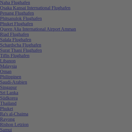
Naha Flughafen
Osaka Kansai International Flughafen
Penang Flughafen
Phitsanulok Flughafen
Phuket Flughafen
Queen Alia International Airport Amman
Riad Flughafen
Salala Flughafen
Schardscha Flughafen
Surat Thani Flughafen
Tiflis Flughafen
Libanon
Malaysia
Oman
Philippinen
Saudi-Arabien
Singapur
Sri Lanka
Südkorea
Thailand
Phuket
Ra's al-Chaima
Rayong
Rishon Letzion
Samui