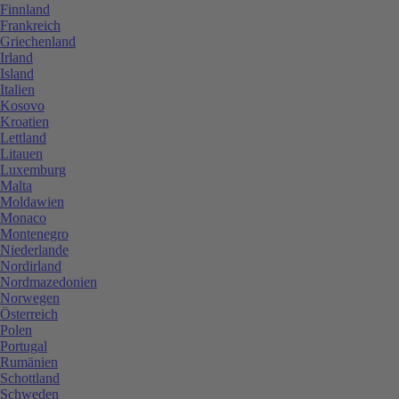
Finnland
Frankreich
Griechenland
Irland
Island
Italien
Kosovo
Kroatien
Lettland
Litauen
Luxemburg
Malta
Moldawien
Monaco
Montenegro
Niederlande
Nordirland
Nordmazedonien
Norwegen
Österreich
Polen
Portugal
Rumänien
Schottland
Schweden