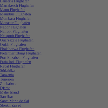
Lanseria Flughafen
Marrakesch Flughafen
Maun Flughafen
Mauritius Flughafen
Mombasa Flughafen
Monastir Flughafen
Nador Flughafen
Nairobi Flughafen
Nelspruit Flughafen
Ouarzazate Flughafen
Oujda Flughafen
Phalaborwa Flughafen
Pietermaritzburg Flughafen
Port Elizabeth Flughafen
Praia Intl. Flughafen
Rabat Flughafen
Südafrika
Tanzania
Tunesien
Zimbabwe
Djerba
Mahe Island
Sansibar
Santa Maria do Sal
Sheikh Zayed