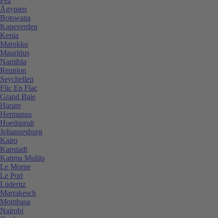
Fez
Ägypten
Botswana
Kapeverden
Kenia
Marokko
Mauritius
Namibia
Reunion
Seychellen
Flic En Flac
Grand Baie
Harare
Hermanus
Hoedspruit
Johannesburg
Kairo
Kapstadt
Katima Mulilo
Le Morne
Le Port
Lüderitz
Marrakesch
Mombasa
Nairobi