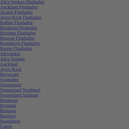
Alice Springs Flughafen
Auckland Flughafen
Avalon Flughafen
Ayers Rock Flughafen
Ballina Flughafen
Blenheim Flughafen
Brisbane Flughafen
Broome Flughafen
Bundaberg Flughafen
Burnie Flughafen
Alexandria
Alice Springs
Auckland
Ayers Rock
Bayswater
Australien
Neuseeland
Neuseeland Nordinsel
Neuseeland Südinsel
Blenheim
Brendale
Brisbane
Bunbury
Bundaberg
Cairns