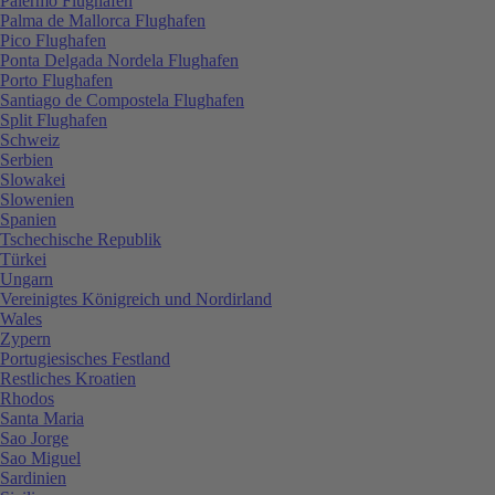
Palermo Flughafen
Palma de Mallorca Flughafen
Pico Flughafen
Ponta Delgada Nordela Flughafen
Porto Flughafen
Santiago de Compostela Flughafen
Split Flughafen
Schweiz
Serbien
Slowakei
Slowenien
Spanien
Tschechische Republik
Türkei
Ungarn
Vereinigtes Königreich und Nordirland
Wales
Zypern
Portugiesisches Festland
Restliches Kroatien
Rhodos
Santa Maria
Sao Jorge
Sao Miguel
Sardinien