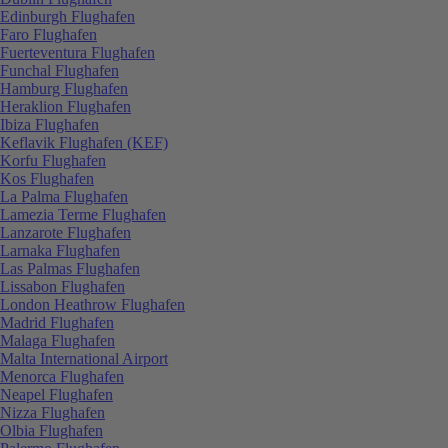
Edinburgh Flughafen
Faro Flughafen
Fuerteventura Flughafen
Funchal Flughafen
Hamburg Flughafen
Heraklion Flughafen
Ibiza Flughafen
Keflavik Flughafen (KEF)
Korfu Flughafen
Kos Flughafen
La Palma Flughafen
Lamezia Terme Flughafen
Lanzarote Flughafen
Larnaka Flughafen
Las Palmas Flughafen
Lissabon Flughafen
London Heathrow Flughafen
Madrid Flughafen
Malaga Flughafen
Malta International Airport
Menorca Flughafen
Neapel Flughafen
Nizza Flughafen
Olbia Flughafen