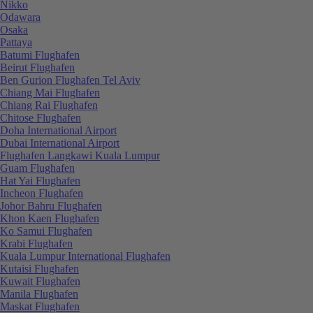
Nikko
Odawara
Osaka
Pattaya
Batumi Flughafen
Beirut Flughafen
Ben Gurion Flughafen Tel Aviv
Chiang Mai Flughafen
Chiang Rai Flughafen
Chitose Flughafen
Doha International Airport
Dubai International Airport
Flughafen Langkawi Kuala Lumpur
Guam Flughafen
Hat Yai Flughafen
Incheon Flughafen
Johor Bahru Flughafen
Khon Kaen Flughafen
Ko Samui Flughafen
Krabi Flughafen
Kuala Lumpur International Flughafen
Kutaisi Flughafen
Kuwait Flughafen
Manila Flughafen
Maskat Flughafen