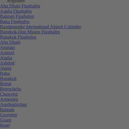
Regionen
Abu Dhabi Flughafen
Aqaba Flughafen
Bahrain Flughafen
Baku Flughafen
Bandaranaike International Airport Colombo
Bangkok-Don Muang Flughafen
Bangkok Flughafen
Abu Dhabi
Amman
Aomori
Aqaba
Ashdod
Atami
Baku
Bangkok
Beirut
Beerscheba
Chaweng
Armenien
Aserbaidschan
Bahrain
Georgien
Guam
Israel