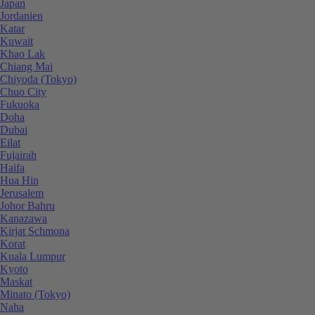
Japan
Jordanien
Katar
Kuwait
Khao Lak
Chiang Mai
Chiyoda (Tokyo)
Chuo City
Fukuoka
Doha
Dubai
Eilat
Fujairah
Haifa
Hua Hin
Jerusalem
Johor Bahru
Kanazawa
Kirjat Schmona
Korat
Kuala Lumpur
Kyoto
Maskat
Minato (Tokyo)
Naha