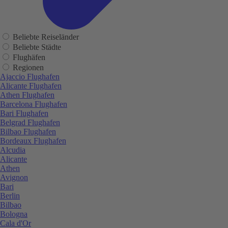
Beliebte Reiseländer
Beliebte Städte
Flughäfen
Regionen
Ajaccio Flughafen
Alicante Flughafen
Athen Flughafen
Barcelona Flughafen
Bari Flughafen
Belgrad Flughafen
Bilbao Flughafen
Bordeaux Flughafen
Alcudia
Alicante
Athen
Avignon
Bari
Berlin
Bilbao
Bologna
Cala d'Or