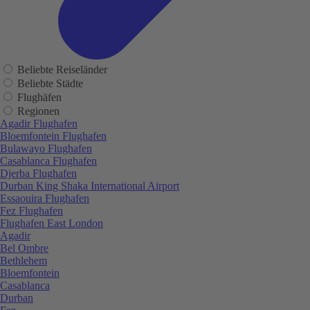
Beliebte Reiseländer
Beliebte Städte
Flughäfen
Regionen
Agadir Flughafen
Bloemfontein Flughafen
Bulawayo Flughafen
Casablanca Flughafen
Djerba Flughafen
Durban King Shaka International Airport
Essaouira Flughafen
Fez Flughafen
Flughafen East London
Agadir
Bel Ombre
Bethlehem
Bloemfontein
Casablanca
Durban