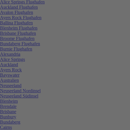
Alice Springs Flughafen
Auckland Flughafen
Avalon Flughafen
Ayers Rock Flughafen
Ballina Flughafen
Blenheim Flughafen
Brisbane Flughafen
Broome Flughafen
Bundaberg Flughafen
Burnie Flughafen
Alexandria
Alice Springs
Auckland
Ayers Rock
Bayswater
Australien
Neuseeland
Neuseeland Nordinsel
Neuseeland Südinsel
Blenheim
Brendale
Brisbane
Bunbury
Bundaberg
Cairns