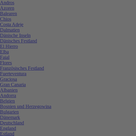
Andros
Azoren
Balearen
Chios
Costa Adeje
Dalmatien
Dänische Inseln
Dänisches Festland
El Hierro
Elba
Faial
Flores
Französisches Festland
Fuerteventura
Graciosa
Gran Canaria
Albanien
Andorra
Belgien
Bosnien und Herzegowina
Bulgarien
Dänemark
Deutschland
England
Estland