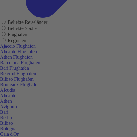
Beliebte Reiseländer
Beliebte Städte
Flughäfen
Regionen
Ajaccio Flughafen
Alicante Flughafen
Athen Flughafen
Barcelona Flughafen
Bari Flughafen
Belgrad Flughafen
Bilbao Flughafen
Bordeaux Flughafen
Alcudia
Alicante
Athen
Avignon
Bari
Berlin
Bilbao
Bologna
Cala d'Or