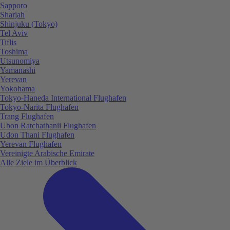
Sapporo
Sharjah
Shinjuku (Tokyo)
Tel Aviv
Tiflis
Toshima
Utsunomiya
Yamanashi
Yerevan
Yokohama
Tokyo-Haneda International Flughafen
Tokyo-Narita Flughafen
Trang Flughafen
Ubon Ratchathanii Flughafen
Udon Thani Flughafen
Yerevan Flughafen
Vereinigte Arabische Emirate
Alle Ziele im Überblick