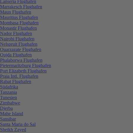
Lanseria Flughafen
Marrakesch Flughafen
Maun Flughafen
Mauritius Flughafen
Mombasa Flughafen
Monastir Flughafen
Nador Flughafen
Nairobi Flughafen
Nelspruit Flughafen
Ouarzazate Flughafen
Oujda Flughafen
Phalaborwa Flughafen
Pietermaritzburg Flughafen
Port Elizabeth Flughafen
Praia Intl. Flughafen
Rabat Flughafen
Südafrika
Tanzania
Tunesien
Zimbabwe
Djerba
Mahe Island
Sansibar
Santa Maria do Sal
Sheikh Zayed