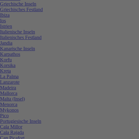
Griechische Inseln
Griechisches Festland
Ibiza
Ios
Istrien
Italienische Inseln
Italienisches Festland
Jandia
Kanarische Inseln
Karpathos
Korfu
Korsika
Kreta
La Palma
Lanzarote
Madeira
Mallorca
Malta (Insel)
Menorca
Mykonos
Pico
Portugiesische Inseln
Cala Millor
Cala Rajada
Can Picafort