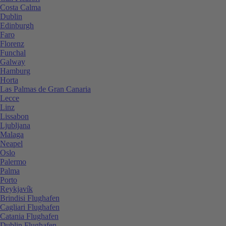
Costa Calma
Dublin
Edinburgh
Faro
Florenz
Funchal
Galway
Hamburg
Horta
Las Palmas de Gran Canaria
Lecce
Linz
Lissabon
Ljubljana
Malaga
Neapel
Oslo
Palermo
Palma
Porto
Reykjavík
Brindisi Flughafen
Cagliari Flughafen
Catania Flughafen
Dublin Flughafen