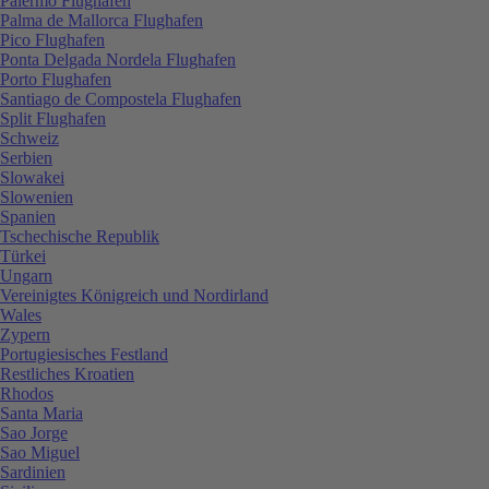
Palermo Flughafen
Palma de Mallorca Flughafen
Pico Flughafen
Ponta Delgada Nordela Flughafen
Porto Flughafen
Santiago de Compostela Flughafen
Split Flughafen
Schweiz
Serbien
Slowakei
Slowenien
Spanien
Tschechische Republik
Türkei
Ungarn
Vereinigtes Königreich und Nordirland
Wales
Zypern
Portugiesisches Festland
Restliches Kroatien
Rhodos
Santa Maria
Sao Jorge
Sao Miguel
Sardinien