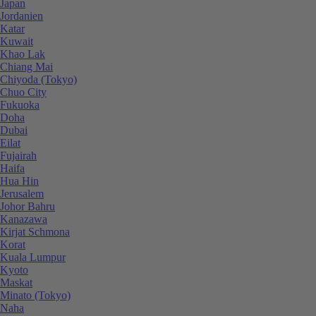
Japan
Jordanien
Katar
Kuwait
Khao Lak
Chiang Mai
Chiyoda (Tokyo)
Chuo City
Fukuoka
Doha
Dubai
Eilat
Fujairah
Haifa
Hua Hin
Jerusalem
Johor Bahru
Kanazawa
Kirjat Schmona
Korat
Kuala Lumpur
Kyoto
Maskat
Minato (Tokyo)
Naha