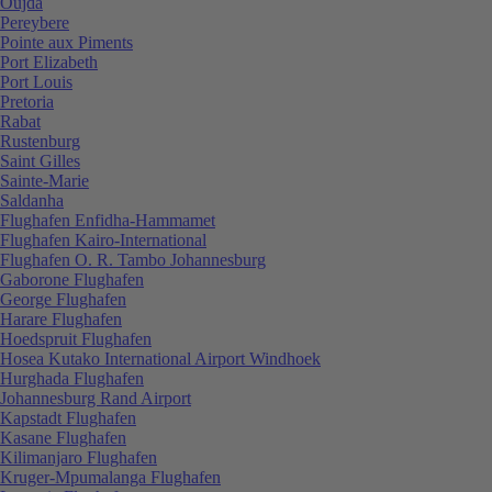
Oujda
Pereybere
Pointe aux Piments
Port Elizabeth
Port Louis
Pretoria
Rabat
Rustenburg
Saint Gilles
Sainte-Marie
Saldanha
Flughafen Enfidha-Hammamet
Flughafen Kairo-International
Flughafen O. R. Tambo Johannesburg
Gaborone Flughafen
George Flughafen
Harare Flughafen
Hoedspruit Flughafen
Hosea Kutako International Airport Windhoek
Hurghada Flughafen
Johannesburg Rand Airport
Kapstadt Flughafen
Kasane Flughafen
Kilimanjaro Flughafen
Kruger-Mpumalanga Flughafen