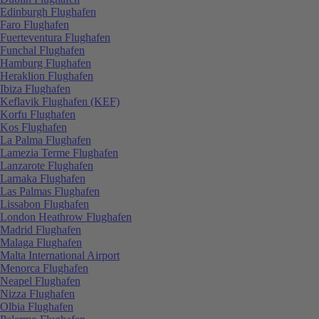
Edinburgh Flughafen
Faro Flughafen
Fuerteventura Flughafen
Funchal Flughafen
Hamburg Flughafen
Heraklion Flughafen
Ibiza Flughafen
Keflavik Flughafen (KEF)
Korfu Flughafen
Kos Flughafen
La Palma Flughafen
Lamezia Terme Flughafen
Lanzarote Flughafen
Larnaka Flughafen
Las Palmas Flughafen
Lissabon Flughafen
London Heathrow Flughafen
Madrid Flughafen
Malaga Flughafen
Malta International Airport
Menorca Flughafen
Neapel Flughafen
Nizza Flughafen
Olbia Flughafen