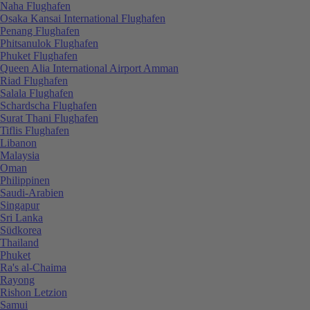
Naha Flughafen
Osaka Kansai International Flughafen
Penang Flughafen
Phitsanulok Flughafen
Phuket Flughafen
Queen Alia International Airport Amman
Riad Flughafen
Salala Flughafen
Schardscha Flughafen
Surat Thani Flughafen
Tiflis Flughafen
Libanon
Malaysia
Oman
Philippinen
Saudi-Arabien
Singapur
Sri Lanka
Südkorea
Thailand
Phuket
Ra's al-Chaima
Rayong
Rishon Letzion
Samui