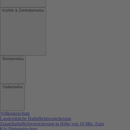
Karibik & Zentralamerika
Nordamerika
Südamerika
Vollkaskoschutz
Landesübliche Haftpflichtversicherung
Zusatzhaftpflichtversicherung in Höhe von 10 Mio. Euro
Kfz-Diebstahlschutz