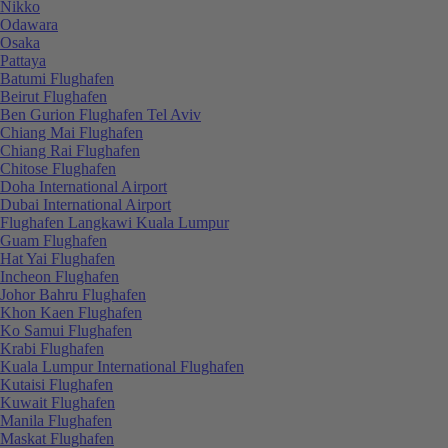
Nikko
Odawara
Osaka
Pattaya
Batumi Flughafen
Beirut Flughafen
Ben Gurion Flughafen Tel Aviv
Chiang Mai Flughafen
Chiang Rai Flughafen
Chitose Flughafen
Doha International Airport
Dubai International Airport
Flughafen Langkawi Kuala Lumpur
Guam Flughafen
Hat Yai Flughafen
Incheon Flughafen
Johor Bahru Flughafen
Khon Kaen Flughafen
Ko Samui Flughafen
Krabi Flughafen
Kuala Lumpur International Flughafen
Kutaisi Flughafen
Kuwait Flughafen
Manila Flughafen
Maskat Flughafen