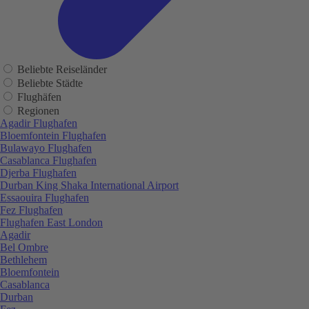
Beliebte Reiseländer
Beliebte Städte
Flughäfen
Regionen
Agadir Flughafen
Bloemfontein Flughafen
Bulawayo Flughafen
Casablanca Flughafen
Djerba Flughafen
Durban King Shaka International Airport
Essaouira Flughafen
Fez Flughafen
Flughafen East London
Agadir
Bel Ombre
Bethlehem
Bloemfontein
Casablanca
Durban