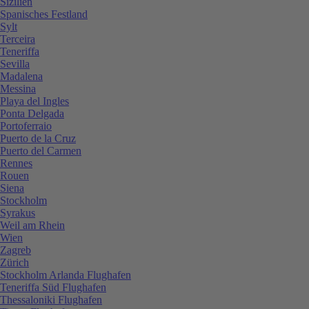
Sizilien
Spanisches Festland
Sylt
Terceira
Teneriffa
Sevilla
Madalena
Messina
Playa del Ingles
Ponta Delgada
Portoferraio
Puerto de la Cruz
Puerto del Carmen
Rennes
Rouen
Siena
Stockholm
Syrakus
Weil am Rhein
Wien
Zagreb
Zürich
Stockholm Arlanda Flughafen
Teneriffa Süd Flughafen
Thessaloniki Flughafen