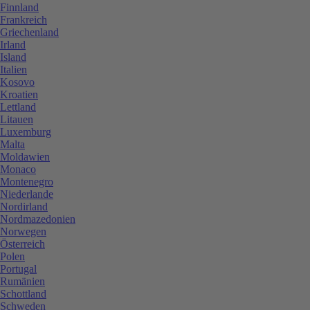
Finnland
Frankreich
Griechenland
Irland
Island
Italien
Kosovo
Kroatien
Lettland
Litauen
Luxemburg
Malta
Moldawien
Monaco
Montenegro
Niederlande
Nordirland
Nordmazedonien
Norwegen
Österreich
Polen
Portugal
Rumänien
Schottland
Schweden