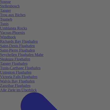
Sousse
Stellenbosch
Tanger
Trou aux Biches
Tsumeb
Tunis
Umhlanga Rocks
Vacoas-Phoenix
Windhoek
Richards Bay Flughafen
Saint-Denis Flughafen
Saint-Pierre Flughafen
Seychellen Flughafen Mahe
Skukuza Flughafen
Tanger Flughafen
Tunis-Carthage Flughafen
Upington Flughafen
Victoria Falls Flughafen
Walvis Bay Flughafen
Zanzibar Flughafen
Alle Ziele im Überblick