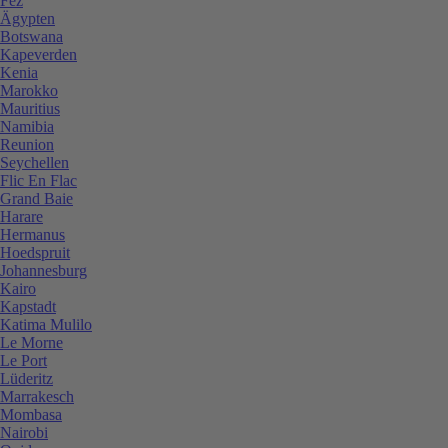
Fez
Ägypten
Botswana
Kapeverden
Kenia
Marokko
Mauritius
Namibia
Reunion
Seychellen
Flic En Flac
Grand Baie
Harare
Hermanus
Hoedspruit
Johannesburg
Kairo
Kapstadt
Katima Mulilo
Le Morne
Le Port
Lüderitz
Marrakesch
Mombasa
Nairobi