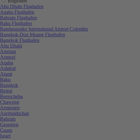
Regionen
Abu Dhabi Flughafen
Aqaba Flughafen
Bahrain Flughafen
Baku Flughafen
Bandaranaike International Airport Colombo
Bangkok-Don Muang Flughafen
Bangkok Flughafen
Abu Dhabi
Amman
Aomori
Aqaba
Ashdod
Atami
Baku
Bangkok
Beirut
Beerscheba
Chaweng
Armenien
Aserbaidschan
Bahrain
Georgien
Guam
Israel