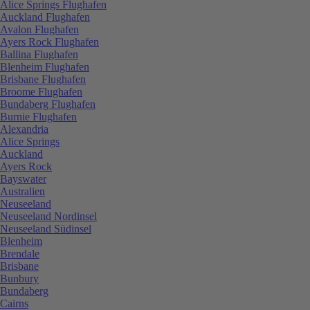
Alice Springs Flughafen
Auckland Flughafen
Avalon Flughafen
Ayers Rock Flughafen
Ballina Flughafen
Blenheim Flughafen
Brisbane Flughafen
Broome Flughafen
Bundaberg Flughafen
Burnie Flughafen
Alexandria
Alice Springs
Auckland
Ayers Rock
Bayswater
Australien
Neuseeland
Neuseeland Nordinsel
Neuseeland Südinsel
Blenheim
Brendale
Brisbane
Bunbury
Bundaberg
Cairns