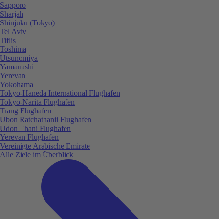
Sapporo
Sharjah
Shinjuku (Tokyo)
Tel Aviv
Tiflis
Toshima
Utsunomiya
Yamanashi
Yerevan
Yokohama
Tokyo-Haneda International Flughafen
Tokyo-Narita Flughafen
Trang Flughafen
Ubon Ratchathanii Flughafen
Udon Thani Flughafen
Yerevan Flughafen
Vereinigte Arabische Emirate
Alle Ziele im Überblick