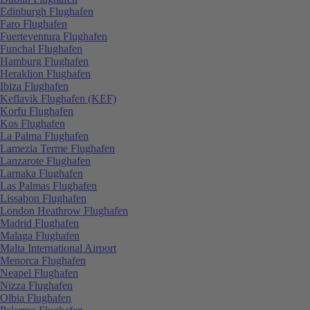
Edinburgh Flughafen
Faro Flughafen
Fuerteventura Flughafen
Funchal Flughafen
Hamburg Flughafen
Heraklion Flughafen
Ibiza Flughafen
Keflavik Flughafen (KEF)
Korfu Flughafen
Kos Flughafen
La Palma Flughafen
Lamezia Terme Flughafen
Lanzarote Flughafen
Larnaka Flughafen
Las Palmas Flughafen
Lissabon Flughafen
London Heathrow Flughafen
Madrid Flughafen
Malaga Flughafen
Malta International Airport
Menorca Flughafen
Neapel Flughafen
Nizza Flughafen
Olbia Flughafen