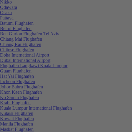
Nikko
Odawara
Osaka
Pattaya
Batumi Flughafen
Beirut Flughafen
Ben Gurion Flughafen Tel Aviv
Chiang Mai Flughafen
Chiang Rai Flughafen
Chitose Flughafen
Doha International Airport
Dubai International Airport
Flughafen Langkawi Kuala Lumpur
Guam Flughafen
Hat Yai Flughafen
Incheon Flughafen
Johor Bahru Flughafen
Khon Kaen Flughafen
Ko Samui Flughafen
Krabi Flughafen
Kuala Lumpur International Flughafen
Kutaisi Flughafen
Kuwait Flughafen
Manila Flughafen
Maskat Flughafen