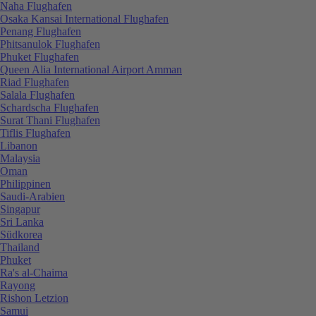
Naha Flughafen
Osaka Kansai International Flughafen
Penang Flughafen
Phitsanulok Flughafen
Phuket Flughafen
Queen Alia International Airport Amman
Riad Flughafen
Salala Flughafen
Schardscha Flughafen
Surat Thani Flughafen
Tiflis Flughafen
Libanon
Malaysia
Oman
Philippinen
Saudi-Arabien
Singapur
Sri Lanka
Südkorea
Thailand
Phuket
Ra's al-Chaima
Rayong
Rishon Letzion
Samui