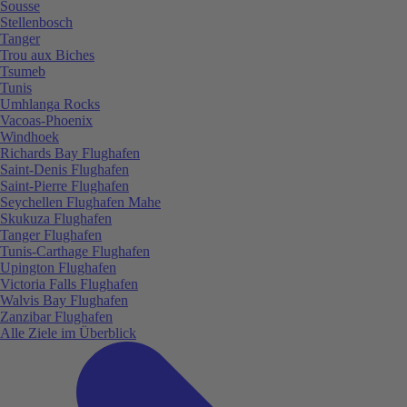
Sousse
Stellenbosch
Tanger
Trou aux Biches
Tsumeb
Tunis
Umhlanga Rocks
Vacoas-Phoenix
Windhoek
Richards Bay Flughafen
Saint-Denis Flughafen
Saint-Pierre Flughafen
Seychellen Flughafen Mahe
Skukuza Flughafen
Tanger Flughafen
Tunis-Carthage Flughafen
Upington Flughafen
Victoria Falls Flughafen
Walvis Bay Flughafen
Zanzibar Flughafen
Alle Ziele im Überblick