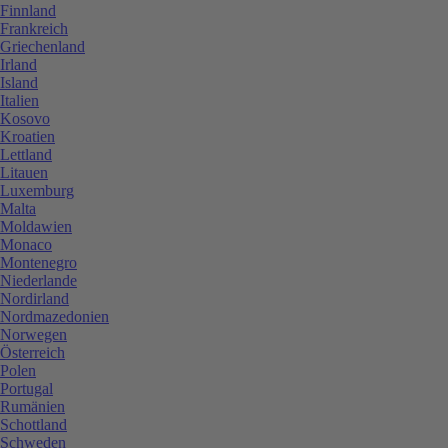
Finnland
Frankreich
Griechenland
Irland
Island
Italien
Kosovo
Kroatien
Lettland
Litauen
Luxemburg
Malta
Moldawien
Monaco
Montenegro
Niederlande
Nordirland
Nordmazedonien
Norwegen
Österreich
Polen
Portugal
Rumänien
Schottland
Schweden