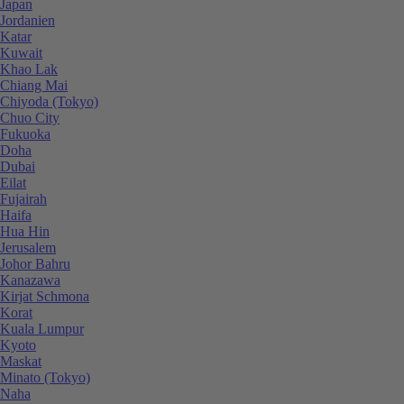
Japan
Jordanien
Katar
Kuwait
Khao Lak
Chiang Mai
Chiyoda (Tokyo)
Chuo City
Fukuoka
Doha
Dubai
Eilat
Fujairah
Haifa
Hua Hin
Jerusalem
Johor Bahru
Kanazawa
Kirjat Schmona
Korat
Kuala Lumpur
Kyoto
Maskat
Minato (Tokyo)
Naha