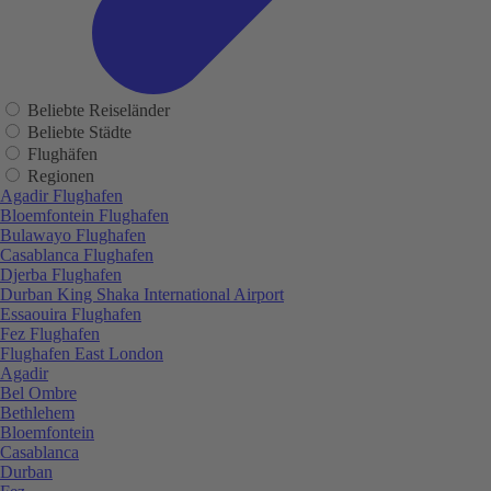
Beliebte Reiseländer
Beliebte Städte
Flughäfen
Regionen
Agadir Flughafen
Bloemfontein Flughafen
Bulawayo Flughafen
Casablanca Flughafen
Djerba Flughafen
Durban King Shaka International Airport
Essaouira Flughafen
Fez Flughafen
Flughafen East London
Agadir
Bel Ombre
Bethlehem
Bloemfontein
Casablanca
Durban