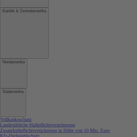
Karibik & Zentralamerika
Nordamerika
Südamerika
Vollkaskoschutz
Landesübliche Haftpflichtversicherung
Zusatzhaftpflichtversicherung in Höhe von 10 Mio. Euro
Kfz-Diebstahlschutz