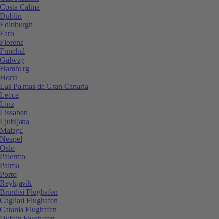
Costa Calma
Dublin
Edinburgh
Faro
Florenz
Funchal
Galway
Hamburg
Horta
Las Palmas de Gran Canaria
Lecce
Linz
Lissabon
Ljubljana
Malaga
Neapel
Oslo
Palermo
Palma
Porto
Reykjavík
Brindisi Flughafen
Cagliari Flughafen
Catania Flughafen
Dublin Flughafen