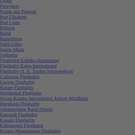
Oujda
Pereybere
Pointe aux Piments
Port Elizabeth
Port Louis
Pretoria
Rabat
Rustenburg
Saint Gilles
Sainte-Marie
Saldanha
Flughafen Enfidha-Hammamet
Flughafen Kairo-International
Flughafen O. R. Tambo Johannesburg
Gaborone Flughafen
George Flughafen
Harare Flughafen
Hoedspruit Flughafen
Hosea Kutako International Airport Windhoek
Hurghada Flughafen
Johannesburg Rand Airport
Kapstadt Flughafen
Kasane Flughafen
Kilimanjaro Flughafen
Kruger-Mpumalanga Flughafen