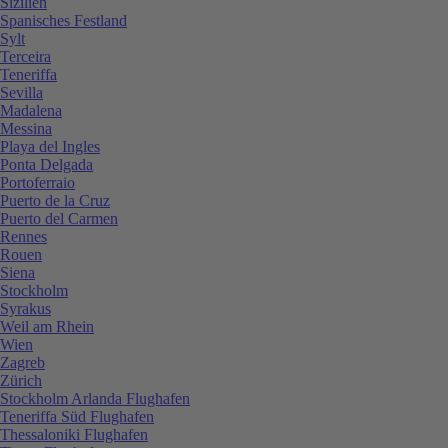
Sizilien
Spanisches Festland
Sylt
Terceira
Teneriffa
Sevilla
Madalena
Messina
Playa del Ingles
Ponta Delgada
Portoferraio
Puerto de la Cruz
Puerto del Carmen
Rennes
Rouen
Siena
Stockholm
Syrakus
Weil am Rhein
Wien
Zagreb
Zürich
Stockholm Arlanda Flughafen
Teneriffa Süd Flughafen
Thessaloniki Flughafen