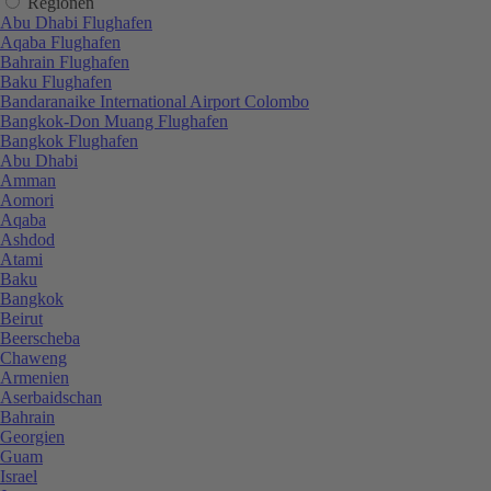
Regionen
Abu Dhabi Flughafen
Aqaba Flughafen
Bahrain Flughafen
Baku Flughafen
Bandaranaike International Airport Colombo
Bangkok-Don Muang Flughafen
Bangkok Flughafen
Abu Dhabi
Amman
Aomori
Aqaba
Ashdod
Atami
Baku
Bangkok
Beirut
Beerscheba
Chaweng
Armenien
Aserbaidschan
Bahrain
Georgien
Guam
Israel