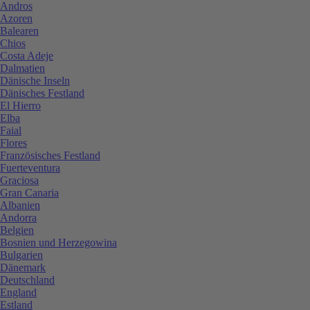
Andros
Azoren
Balearen
Chios
Costa Adeje
Dalmatien
Dänische Inseln
Dänisches Festland
El Hierro
Elba
Faial
Flores
Französisches Festland
Fuerteventura
Graciosa
Gran Canaria
Albanien
Andorra
Belgien
Bosnien und Herzegowina
Bulgarien
Dänemark
Deutschland
England
Estland