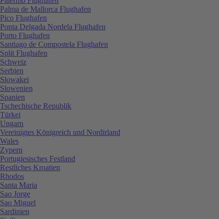
Palermo Flughafen
Palma de Mallorca Flughafen
Pico Flughafen
Ponta Delgada Nordela Flughafen
Porto Flughafen
Santiago de Compostela Flughafen
Split Flughafen
Schweiz
Serbien
Slowakei
Slowenien
Spanien
Tschechische Republik
Türkei
Ungarn
Vereinigtes Königreich und Nordirland
Wales
Zypern
Portugiesisches Festland
Restliches Kroatien
Rhodos
Santa Maria
Sao Jorge
Sao Miguel
Sardinien