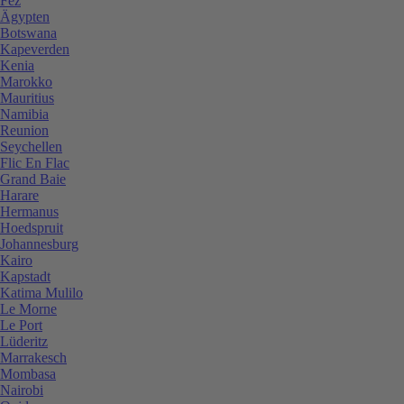
Fez
Ägypten
Botswana
Kapeverden
Kenia
Marokko
Mauritius
Namibia
Reunion
Seychellen
Flic En Flac
Grand Baie
Harare
Hermanus
Hoedspruit
Johannesburg
Kairo
Kapstadt
Katima Mulilo
Le Morne
Le Port
Lüderitz
Marrakesch
Mombasa
Nairobi