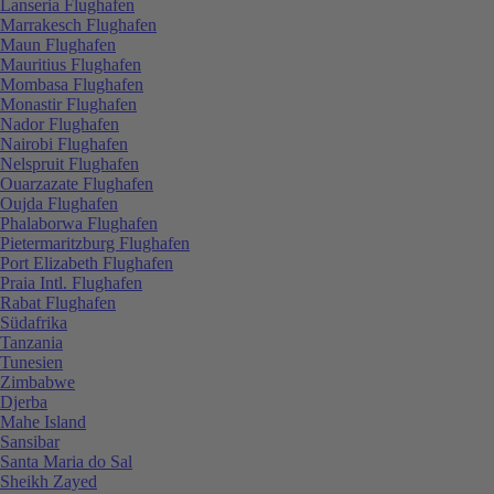
Lanseria Flughafen
Marrakesch Flughafen
Maun Flughafen
Mauritius Flughafen
Mombasa Flughafen
Monastir Flughafen
Nador Flughafen
Nairobi Flughafen
Nelspruit Flughafen
Ouarzazate Flughafen
Oujda Flughafen
Phalaborwa Flughafen
Pietermaritzburg Flughafen
Port Elizabeth Flughafen
Praia Intl. Flughafen
Rabat Flughafen
Südafrika
Tanzania
Tunesien
Zimbabwe
Djerba
Mahe Island
Sansibar
Santa Maria do Sal
Sheikh Zayed