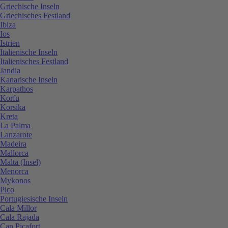
Griechische Inseln
Griechisches Festland
Ibiza
Ios
Istrien
Italienische Inseln
Italienisches Festland
Jandia
Kanarische Inseln
Karpathos
Korfu
Korsika
Kreta
La Palma
Lanzarote
Madeira
Mallorca
Malta (Insel)
Menorca
Mykonos
Pico
Portugiesische Inseln
Cala Millor
Cala Rajada
Can Picafort