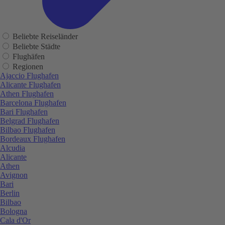
Beliebte Reiseländer
Beliebte Städte
Flughäfen
Regionen
Ajaccio Flughafen
Alicante Flughafen
Athen Flughafen
Barcelona Flughafen
Bari Flughafen
Belgrad Flughafen
Bilbao Flughafen
Bordeaux Flughafen
Alcudia
Alicante
Athen
Avignon
Bari
Berlin
Bilbao
Bologna
Cala d'Or