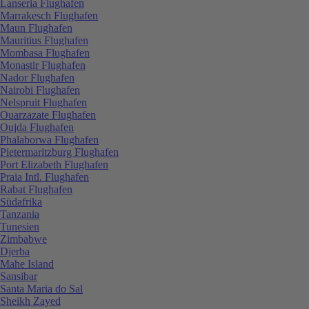
Lanseria Flughafen
Marrakesch Flughafen
Maun Flughafen
Mauritius Flughafen
Mombasa Flughafen
Monastir Flughafen
Nador Flughafen
Nairobi Flughafen
Nelspruit Flughafen
Ouarzazate Flughafen
Oujda Flughafen
Phalaborwa Flughafen
Pietermaritzburg Flughafen
Port Elizabeth Flughafen
Praia Intl. Flughafen
Rabat Flughafen
Südafrika
Tanzania
Tunesien
Zimbabwe
Djerba
Mahe Island
Sansibar
Santa Maria do Sal
Sheikh Zayed