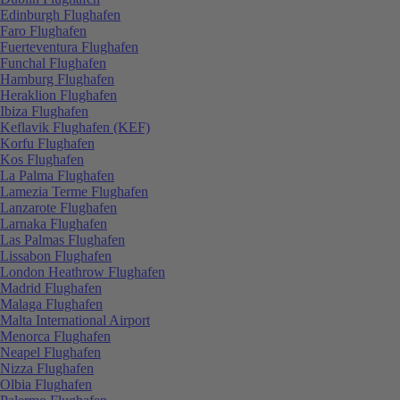
Edinburgh Flughafen
Faro Flughafen
Fuerteventura Flughafen
Funchal Flughafen
Hamburg Flughafen
Heraklion Flughafen
Ibiza Flughafen
Keflavik Flughafen (KEF)
Korfu Flughafen
Kos Flughafen
La Palma Flughafen
Lamezia Terme Flughafen
Lanzarote Flughafen
Larnaka Flughafen
Las Palmas Flughafen
Lissabon Flughafen
London Heathrow Flughafen
Madrid Flughafen
Malaga Flughafen
Malta International Airport
Menorca Flughafen
Neapel Flughafen
Nizza Flughafen
Olbia Flughafen