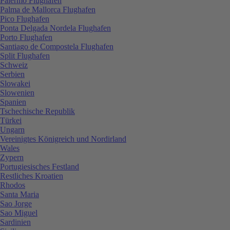
Palermo Flughafen
Palma de Mallorca Flughafen
Pico Flughafen
Ponta Delgada Nordela Flughafen
Porto Flughafen
Santiago de Compostela Flughafen
Split Flughafen
Schweiz
Serbien
Slowakei
Slowenien
Spanien
Tschechische Republik
Türkei
Ungarn
Vereinigtes Königreich und Nordirland
Wales
Zypern
Portugiesisches Festland
Restliches Kroatien
Rhodos
Santa Maria
Sao Jorge
Sao Miguel
Sardinien