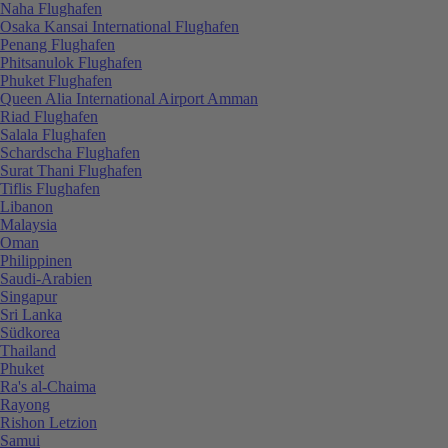
Naha Flughafen
Osaka Kansai International Flughafen
Penang Flughafen
Phitsanulok Flughafen
Phuket Flughafen
Queen Alia International Airport Amman
Riad Flughafen
Salala Flughafen
Schardscha Flughafen
Surat Thani Flughafen
Tiflis Flughafen
Libanon
Malaysia
Oman
Philippinen
Saudi-Arabien
Singapur
Sri Lanka
Südkorea
Thailand
Phuket
Ra's al-Chaima
Rayong
Rishon Letzion
Samui