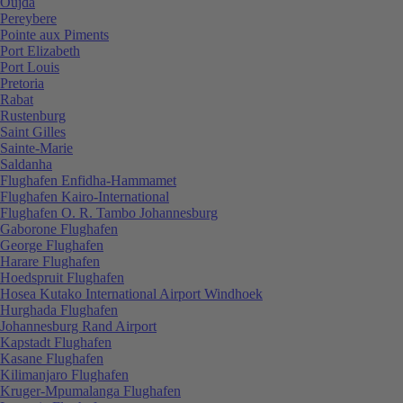
Oujda
Pereybere
Pointe aux Piments
Port Elizabeth
Port Louis
Pretoria
Rabat
Rustenburg
Saint Gilles
Sainte-Marie
Saldanha
Flughafen Enfidha-Hammamet
Flughafen Kairo-International
Flughafen O. R. Tambo Johannesburg
Gaborone Flughafen
George Flughafen
Harare Flughafen
Hoedspruit Flughafen
Hosea Kutako International Airport Windhoek
Hurghada Flughafen
Johannesburg Rand Airport
Kapstadt Flughafen
Kasane Flughafen
Kilimanjaro Flughafen
Kruger-Mpumalanga Flughafen