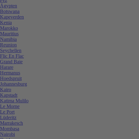
Fez
Ägypten
Botswana
Kapeverden
Kenia
Marokko
Mauritius
Namibia
Reunion
Seychellen
Flic En Flac
Grand Baie
Harare
Hermanus
Hoedspruit
Johannesburg
Kairo
Kapstadt
Katima Mulilo
Le Morne
Le Port
Lüderitz
Marrakesch
Mombasa
Nairobi