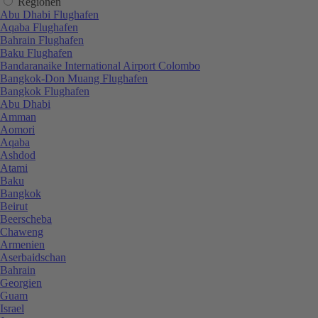
Regionen
Abu Dhabi Flughafen
Aqaba Flughafen
Bahrain Flughafen
Baku Flughafen
Bandaranaike International Airport Colombo
Bangkok-Don Muang Flughafen
Bangkok Flughafen
Abu Dhabi
Amman
Aomori
Aqaba
Ashdod
Atami
Baku
Bangkok
Beirut
Beerscheba
Chaweng
Armenien
Aserbaidschan
Bahrain
Georgien
Guam
Israel