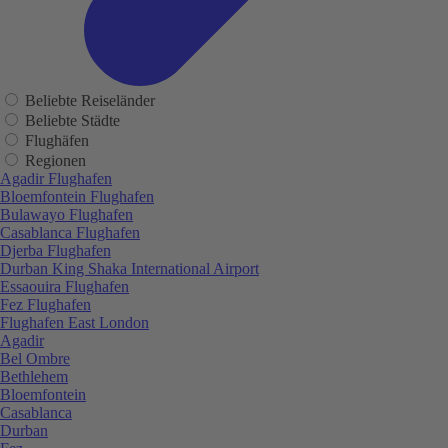
Beliebte Reiseländer
Beliebte Städte
Flughäfen
Regionen
Agadir Flughafen
Bloemfontein Flughafen
Bulawayo Flughafen
Casablanca Flughafen
Djerba Flughafen
Durban King Shaka International Airport
Essaouira Flughafen
Fez Flughafen
Flughafen East London
Agadir
Bel Ombre
Bethlehem
Bloemfontein
Casablanca
Durban