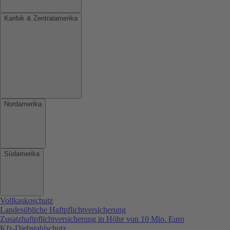
Karibik & Zentralamerika
Nordamerika
Südamerika
Vollkaskoschutz
Landesübliche Haftpflichtversicherung
Zusatzhaftpflichtversicherung in Höhe von 10 Mio. Euro
Kfz-Diebstahlschutz