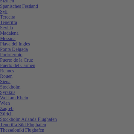
Sizilien
Spanisches Festland
Sylt
Terceira
Teneriffa
Sevilla
Madalena
Messina
Playa del Ingles
Ponta Delgada
Portoferraio
Puerto de la Cruz
Puerto del Carmen
Rennes
Rouen
Siena
Stockholm
Syrakus
Weil am Rhein
Wien
Zagreb
Zürich
Stockholm Arlanda Flughafen
Teneriffa Süd Flughafen
Thessaloniki Flughafen