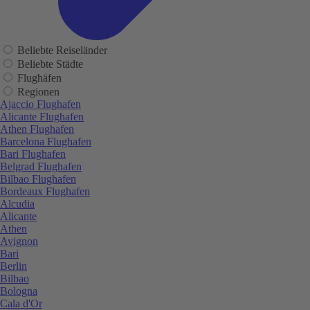
Beliebte Reiseländer
Beliebte Städte
Flughäfen
Regionen
Ajaccio Flughafen
Alicante Flughafen
Athen Flughafen
Barcelona Flughafen
Bari Flughafen
Belgrad Flughafen
Bilbao Flughafen
Bordeaux Flughafen
Alcudia
Alicante
Athen
Avignon
Bari
Berlin
Bilbao
Bologna
Cala d'Or