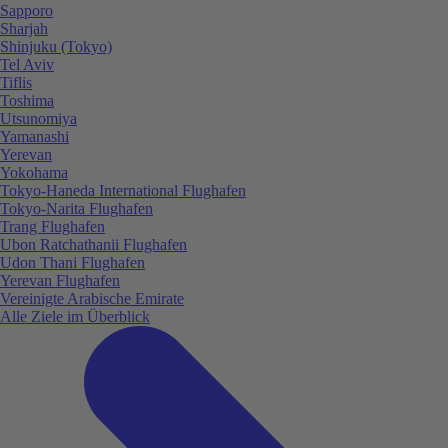
Sapporo
Sharjah
Shinjuku (Tokyo)
Tel Aviv
Tiflis
Toshima
Utsunomiya
Yamanashi
Yerevan
Yokohama
Tokyo-Haneda International Flughafen
Tokyo-Narita Flughafen
Trang Flughafen
Ubon Ratchathanii Flughafen
Udon Thani Flughafen
Yerevan Flughafen
Vereinigte Arabische Emirate
Alle Ziele im Überblick