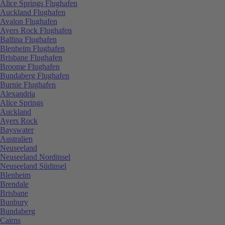
Alice Springs Flughafen
Auckland Flughafen
Avalon Flughafen
Ayers Rock Flughafen
Ballina Flughafen
Blenheim Flughafen
Brisbane Flughafen
Broome Flughafen
Bundaberg Flughafen
Burnie Flughafen
Alexandria
Alice Springs
Auckland
Ayers Rock
Bayswater
Australien
Neuseeland
Neuseeland Nordinsel
Neuseeland Südinsel
Blenheim
Brendale
Brisbane
Bunbury
Bundaberg
Cairns