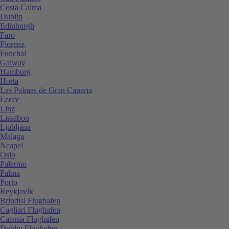
Costa Calma
Dublin
Edinburgh
Faro
Florenz
Funchal
Galway
Hamburg
Horta
Las Palmas de Gran Canaria
Lecce
Linz
Lissabon
Ljubljana
Malaga
Neapel
Oslo
Palermo
Palma
Porto
Reykjavík
Brindisi Flughafen
Cagliari Flughafen
Catania Flughafen
Dublin Flughafen