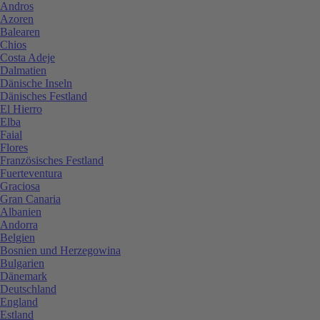
Andros
Azoren
Balearen
Chios
Costa Adeje
Dalmatien
Dänische Inseln
Dänisches Festland
El Hierro
Elba
Faial
Flores
Französisches Festland
Fuerteventura
Graciosa
Gran Canaria
Albanien
Andorra
Belgien
Bosnien und Herzegowina
Bulgarien
Dänemark
Deutschland
England
Estland