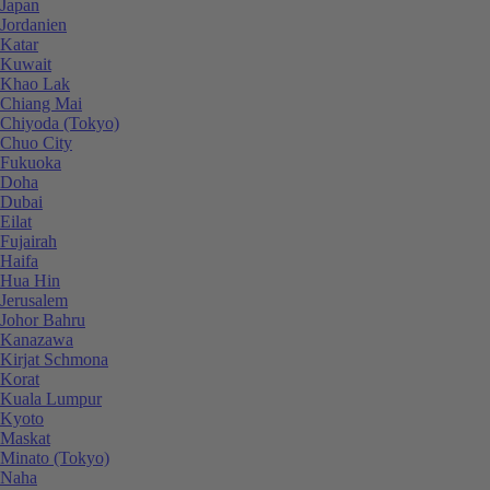
Japan
Jordanien
Katar
Kuwait
Khao Lak
Chiang Mai
Chiyoda (Tokyo)
Chuo City
Fukuoka
Doha
Dubai
Eilat
Fujairah
Haifa
Hua Hin
Jerusalem
Johor Bahru
Kanazawa
Kirjat Schmona
Korat
Kuala Lumpur
Kyoto
Maskat
Minato (Tokyo)
Naha