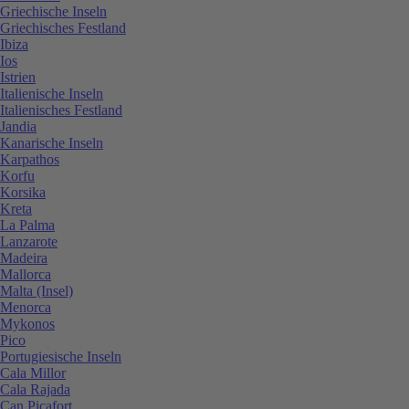
Griechische Inseln
Griechisches Festland
Ibiza
Ios
Istrien
Italienische Inseln
Italienisches Festland
Jandia
Kanarische Inseln
Karpathos
Korfu
Korsika
Kreta
La Palma
Lanzarote
Madeira
Mallorca
Malta (Insel)
Menorca
Mykonos
Pico
Portugiesische Inseln
Cala Millor
Cala Rajada
Can Picafort