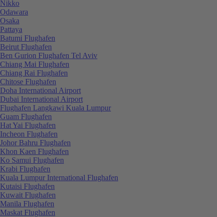
Nikko
Odawara
Osaka
Pattaya
Batumi Flughafen
Beirut Flughafen
Ben Gurion Flughafen Tel Aviv
Chiang Mai Flughafen
Chiang Rai Flughafen
Chitose Flughafen
Doha International Airport
Dubai International Airport
Flughafen Langkawi Kuala Lumpur
Guam Flughafen
Hat Yai Flughafen
Incheon Flughafen
Johor Bahru Flughafen
Khon Kaen Flughafen
Ko Samui Flughafen
Krabi Flughafen
Kuala Lumpur International Flughafen
Kutaisi Flughafen
Kuwait Flughafen
Manila Flughafen
Maskat Flughafen