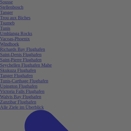
Sousse
Stellenbosch
Tanger
Trou aux Biches
Tsumeb
Tunis
Umhlanga Rocks
Vacoas-Phoenix
Windhoek
Richards Bay Flughafen
Saint-Denis Flughafen
Saint-Pierre Flughafen
Seychellen Flughafen Mahe
Skukuza Flughafen
Tanger Flughafen
Tunis-Carthage Flughafen
Upington Flughafen
Victoria Falls Flughafen
Walvis Bay Flughafen
Zanzibar Flughafen
Alle Ziele im Überblick