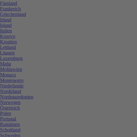
Finnland
Frankreich
Griechenland
Irland
Island
Italien
Kosovo
Kroatien
Lettland
Litauen
Luxemburg
Malta
Moldawien
Monaco
Montenegro
Niederlande
Nordirland
Nordmazedonien
Norwegen
Österreich
Polen
Portugal
Rumänien
Schottland
Schweden