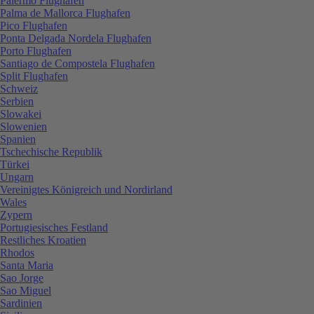
Palermo Flughafen
Palma de Mallorca Flughafen
Pico Flughafen
Ponta Delgada Nordela Flughafen
Porto Flughafen
Santiago de Compostela Flughafen
Split Flughafen
Schweiz
Serbien
Slowakei
Slowenien
Spanien
Tschechische Republik
Türkei
Ungarn
Vereinigtes Königreich und Nordirland
Wales
Zypern
Portugiesisches Festland
Restliches Kroatien
Rhodos
Santa Maria
Sao Jorge
Sao Miguel
Sardinien