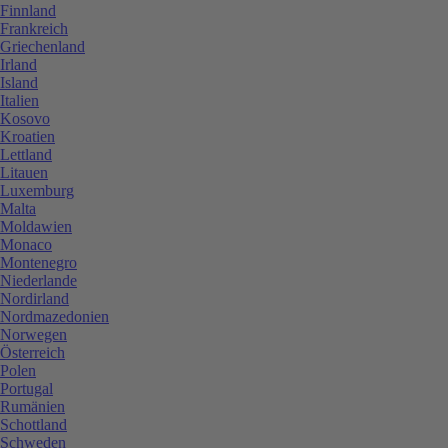
Finnland
Frankreich
Griechenland
Irland
Island
Italien
Kosovo
Kroatien
Lettland
Litauen
Luxemburg
Malta
Moldawien
Monaco
Montenegro
Niederlande
Nordirland
Nordmazedonien
Norwegen
Österreich
Polen
Portugal
Rumänien
Schottland
Schweden