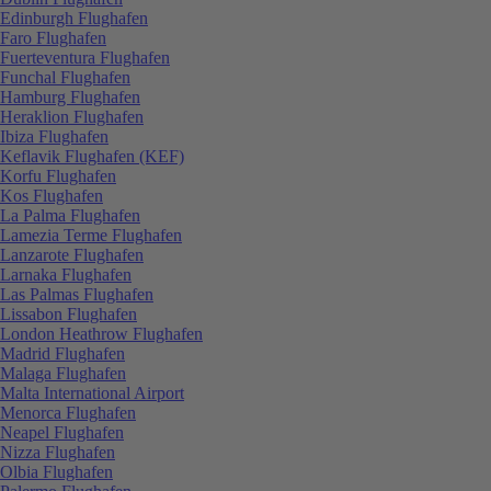
Edinburgh Flughafen
Faro Flughafen
Fuerteventura Flughafen
Funchal Flughafen
Hamburg Flughafen
Heraklion Flughafen
Ibiza Flughafen
Keflavik Flughafen (KEF)
Korfu Flughafen
Kos Flughafen
La Palma Flughafen
Lamezia Terme Flughafen
Lanzarote Flughafen
Larnaka Flughafen
Las Palmas Flughafen
Lissabon Flughafen
London Heathrow Flughafen
Madrid Flughafen
Malaga Flughafen
Malta International Airport
Menorca Flughafen
Neapel Flughafen
Nizza Flughafen
Olbia Flughafen