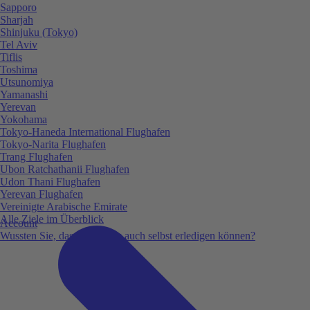
Sapporo
Sharjah
Shinjuku (Tokyo)
Tel Aviv
Tiflis
Toshima
Utsunomiya
Yamanashi
Yerevan
Yokohama
Tokyo-Haneda International Flughafen
Tokyo-Narita Flughafen
Trang Flughafen
Ubon Ratchathanii Flughafen
Udon Thani Flughafen
Yerevan Flughafen
Vereinigte Arabische Emirate
Alle Ziele im Überblick
Account
Wussten Sie, dass Sie vieles auch selbst erledigen können?