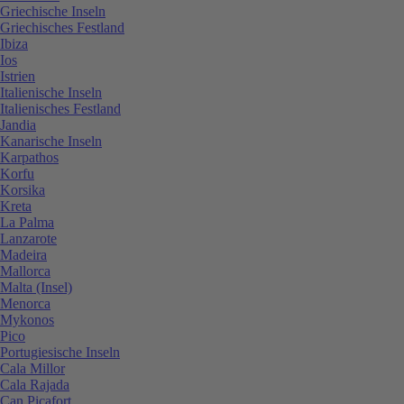
Griechische Inseln
Griechisches Festland
Ibiza
Ios
Istrien
Italienische Inseln
Italienisches Festland
Jandia
Kanarische Inseln
Karpathos
Korfu
Korsika
Kreta
La Palma
Lanzarote
Madeira
Mallorca
Malta (Insel)
Menorca
Mykonos
Pico
Portugiesische Inseln
Cala Millor
Cala Rajada
Can Picafort