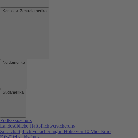
Karibik & Zentralamerika
Nordamerika
Südamerika
Vollkaskoschutz
Landesübliche Haftpflichtversicherung
Zusatzhaftpflichtversicherung in Höhe von 10 Mio. Euro
Kfz-Diebstahlschutz