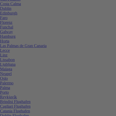
Costa Calma
Dublin
Edinburgh
Faro
Florenz
Funchal
Galway
Hamburg
Horta
Las Palmas de Gran Canaria
Lecce
Linz
Lissabon
Ljubljana
Malaga
Neapel
Oslo
Palermo
Palma
Porto
Reykjavík
Brindisi Flughafen
Cagliari Flughafen
Catania Flughafen
Dublin Flughafen