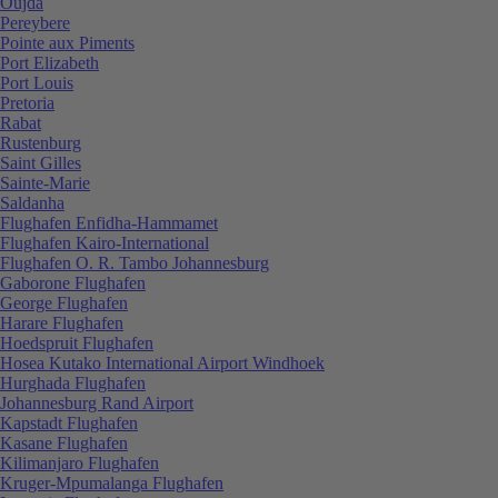
Oujda
Pereybere
Pointe aux Piments
Port Elizabeth
Port Louis
Pretoria
Rabat
Rustenburg
Saint Gilles
Sainte-Marie
Saldanha
Flughafen Enfidha-Hammamet
Flughafen Kairo-International
Flughafen O. R. Tambo Johannesburg
Gaborone Flughafen
George Flughafen
Harare Flughafen
Hoedspruit Flughafen
Hosea Kutako International Airport Windhoek
Hurghada Flughafen
Johannesburg Rand Airport
Kapstadt Flughafen
Kasane Flughafen
Kilimanjaro Flughafen
Kruger-Mpumalanga Flughafen