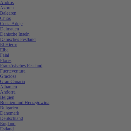
Andros
Azoren
Balearen
Chios
Costa Adeje
Dalmatien
Dänische Inseln
Dänisches Festland
El Hierro
Elba
Faial
Flores
Französisches Festland
Fuerteventura
Graciosa
Gran Canaria
Albanien
Andorra
Belgien
Bosnien und Herzegowina
Bulgarien
Dänemark
Deutschland
England
Estland