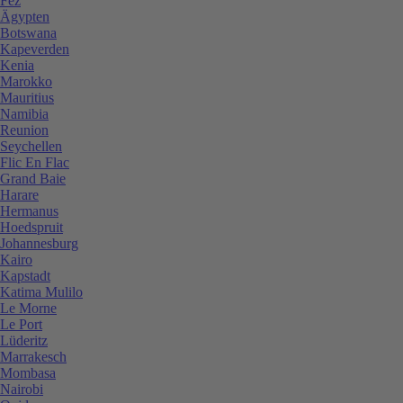
Fez
Ägypten
Botswana
Kapeverden
Kenia
Marokko
Mauritius
Namibia
Reunion
Seychellen
Flic En Flac
Grand Baie
Harare
Hermanus
Hoedspruit
Johannesburg
Kairo
Kapstadt
Katima Mulilo
Le Morne
Le Port
Lüderitz
Marrakesch
Mombasa
Nairobi