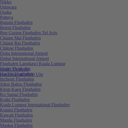
Nikko
Odawara
Osaka
Pattaya
Batumi Flughafen
Beirut Flughafen
Ben Gurion Flughafen Tel Aviv
Chiang Mai Flughafen
Chiang Rai Flughafen
Chitose Flughafen
Doha International Airport
Dubai International Airport
Flughafen Langkawi Kuala Lumpur
Guam Flughafen
0848 / 19 96 00
Hat Yai Flughafen
erreichbar ab 09:00 Uhr
Incheon Flughafen
Johor Bahru Flughafen
Khon Kaen Flughafen
Ko Samui Flughafen
Krabi Flughafen
Kuala Lumpur International Flughafen
Kutaisi Flughafen
Kuwait Flughafen
Manila Flughafen
Maskat Flughafen