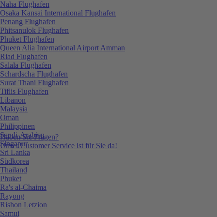
Naha Flughafen
Osaka Kansai International Flughafen
Penang Flughafen
Phitsanulok Flughafen
Phuket Flughafen
Queen Alia International Airport Amman
Riad Flughafen
Salala Flughafen
Schardscha Flughafen
Surat Thani Flughafen
Tiflis Flughafen
Libanon
Malaysia
Oman
Philippinen
Saudi-Arabien
Haben Sie Fragen?
Singapur
Unser Customer Service ist für Sie da!
Sri Lanka
Südkorea
Thailand
Phuket
Ra's al-Chaima
Rayong
Rishon Letzion
Samui