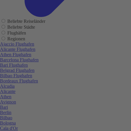
Beliebte Reiseländer
Beliebte Städte
Flughäfen
Regionen
Ajaccio Flughafen
Alicante Flughafen
Athen Flughafen
Barcelona Flughafen
Bari Flughafen
Belgrad Flughafen
Bilbao Flughafen
Bordeaux Flughafen
Alcudia
Alicante
Athen
Avignon
Bari
Berlin
Bilbao
Bologna
Cala d'Or