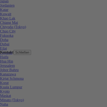
Japan
Jordanien
Katar
Kuwait
Khao Lak
Chiang Mai
Chiyoda (Tokyo)
Chuo City
Fukuoka
Doha
Dubai
Eilat
Kontakt
Fujairah
Schließen
Haifa
Hua Hin
Jerusalem
Johor Bahru
Kanazawa
Kirjat Schmona
Korat
Kuala Lumpur
Kyoto
Maskat
Minato (Tokyo)
Naha