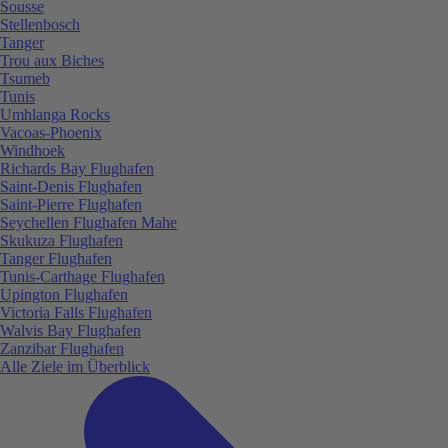
Sousse
Stellenbosch
Tanger
Trou aux Biches
Tsumeb
Tunis
Umhlanga Rocks
Vacoas-Phoenix
Windhoek
Richards Bay Flughafen
Saint-Denis Flughafen
Saint-Pierre Flughafen
Seychellen Flughafen Mahe
Skukuza Flughafen
Tanger Flughafen
Tunis-Carthage Flughafen
Upington Flughafen
Victoria Falls Flughafen
Walvis Bay Flughafen
Zanzibar Flughafen
Alle Ziele im Überblick