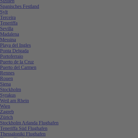
Sizilien
Spanisches Festland
Sylt
Terceira
Teneriffa
Sevilla
Madalena
Messina
Playa del Ingles
Ponta Delgada
Portoferraio
Puerto de la Cruz
Puerto del Carmen
Rennes
Rouen
Siena
Stockholm
Syrakus
Weil am Rhein
Wien
Zagreb
Zürich
Stockholm Arlanda Flughafen
Teneriffa Süd Flughafen
Thessaloniki Flughafen