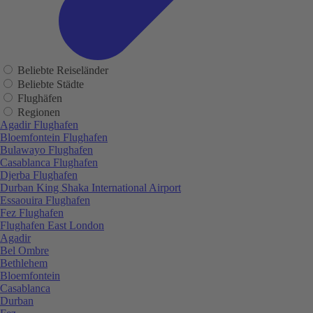
Beliebte Reiseländer
Beliebte Städte
Flughäfen
Regionen
Agadir Flughafen
Bloemfontein Flughafen
Bulawayo Flughafen
Casablanca Flughafen
Djerba Flughafen
Durban King Shaka International Airport
Essaouira Flughafen
Fez Flughafen
Flughafen East London
Agadir
Bel Ombre
Bethlehem
Bloemfontein
Casablanca
Durban