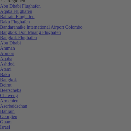
Regionen
Abu Dhabi Flughafen
Aqaba Flughafen
Bahrain Flughafen
Baku Flughafen
Bandaranaike International Airport Colombo
Bangkok-Don Muang Flughafen
Bangkok Flughafen
Abu Dhabi
Amman
Aomori
Aqaba
Ashdod
Atami
Baku
Bangkok
Beirut
Beerscheba
Chaweng
Armenien
Aserbaidschan
Bahrain
Georgien
Guam
Israel