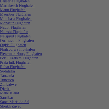
Lanseria Flughafen
Marrakesch Flughafen
Maun Flughafen
Mauritius Flughafen
Mombasa Flughafen
Monastir Flughafen
Nador Flughafen
Nairobi Flughafen
Nelspruit Flughafen
Ouarzazate Flughafen
Oujda Flughafen
Phalaborwa Flughafen
Pietermaritzburg Flughafen
Port Elizabeth Flughafen
Praia Intl. Flughafen
Rabat Flughafen
Südafrika
Tanzania
Tunesien
Zimbabwe
Djerba
Mahe Island
Sansibar
Santa Maria do Sal
Sheikh Zayed