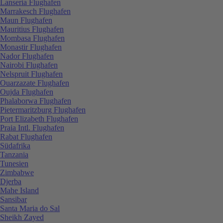
Lanseria Flughafen
Marrakesch Flughafen
Maun Flughafen
Mauritius Flughafen
Mombasa Flughafen
Monastir Flughafen
Nador Flughafen
Nairobi Flughafen
Nelspruit Flughafen
Ouarzazate Flughafen
Oujda Flughafen
Phalaborwa Flughafen
Pietermaritzburg Flughafen
Port Elizabeth Flughafen
Praia Intl. Flughafen
Rabat Flughafen
Südafrika
Tanzania
Tunesien
Zimbabwe
Djerba
Mahe Island
Sansibar
Santa Maria do Sal
Sheikh Zayed