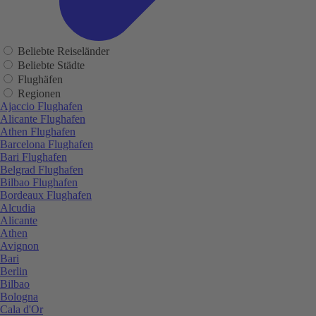
Beliebte Reiseländer
Beliebte Städte
Flughäfen
Regionen
Ajaccio Flughafen
Alicante Flughafen
Athen Flughafen
Barcelona Flughafen
Bari Flughafen
Belgrad Flughafen
Bilbao Flughafen
Bordeaux Flughafen
Alcudia
Alicante
Athen
Avignon
Bari
Berlin
Bilbao
Bologna
Cala d'Or