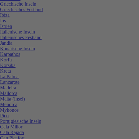
Griechische Inseln
Griechisches Festland
Ibiza
Ios
Istrien
Italienische Inseln
Italienisches Festland
Jandia
Kanarische Inseln
Karpathos
Korfu
Korsika
Kreta
La Palma
Lanzarote
Madeira
Mallorca
Malta (Insel)
Menorca
Mykonos
Pico
Portugiesische Inseln
Cala Millor
Cala Rajada
Can Picafort