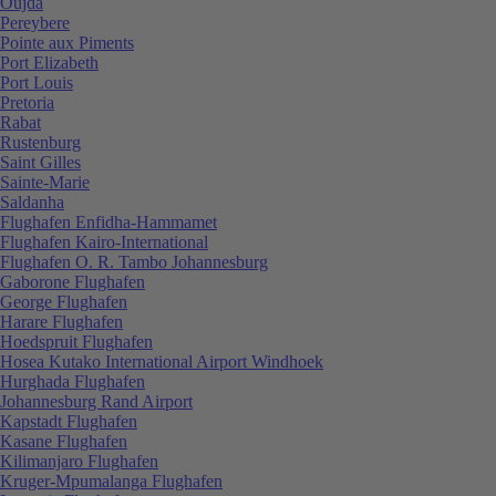
Oujda
Pereybere
Pointe aux Piments
Port Elizabeth
Port Louis
Pretoria
Rabat
Rustenburg
Saint Gilles
Sainte-Marie
Saldanha
Flughafen Enfidha-Hammamet
Flughafen Kairo-International
Flughafen O. R. Tambo Johannesburg
Gaborone Flughafen
George Flughafen
Harare Flughafen
Hoedspruit Flughafen
Hosea Kutako International Airport Windhoek
Hurghada Flughafen
Johannesburg Rand Airport
Kapstadt Flughafen
Kasane Flughafen
Kilimanjaro Flughafen
Kruger-Mpumalanga Flughafen