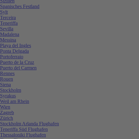
Sizilien
Spanisches Festland
Sylt
Terceira
Teneriffa
Sevilla
Madalena
Messina
Playa del Ingles
Ponta Delgada
Portoferraio
Puerto de la Cruz
Puerto del Carmen
Rennes
Rouen
Siena
Stockholm
Syrakus
Weil am Rhein
Wien
Zagreb
Zürich
Stockholm Arlanda Flughafen
Teneriffa Süd Flughafen
Thessaloniki Flughafen