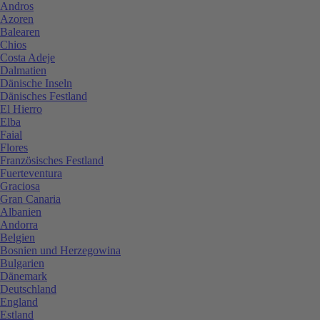
Andros
Azoren
Balearen
Chios
Costa Adeje
Dalmatien
Dänische Inseln
Dänisches Festland
El Hierro
Elba
Faial
Flores
Französisches Festland
Fuerteventura
Graciosa
Gran Canaria
Albanien
Andorra
Belgien
Bosnien und Herzegowina
Bulgarien
Dänemark
Deutschland
England
Estland