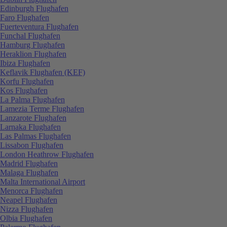
Edinburgh Flughafen
Faro Flughafen
Fuerteventura Flughafen
Funchal Flughafen
Hamburg Flughafen
Heraklion Flughafen
Ibiza Flughafen
Keflavik Flughafen (KEF)
Korfu Flughafen
Kos Flughafen
La Palma Flughafen
Lamezia Terme Flughafen
Lanzarote Flughafen
Larnaka Flughafen
Las Palmas Flughafen
Lissabon Flughafen
London Heathrow Flughafen
Madrid Flughafen
Malaga Flughafen
Malta International Airport
Menorca Flughafen
Neapel Flughafen
Nizza Flughafen
Olbia Flughafen