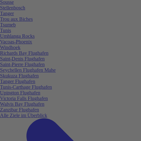
Sousse
Stellenbosch
Tanger
Trou aux Biches
Tsumeb
Tunis
Umhlanga Rocks
Vacoas-Phoenix
Windhoek
Richards Bay Flughafen
Saint-Denis Flughafen
Saint-Pierre Flughafen
Seychellen Flughafen Mahe
Skukuza Flughafen
Tanger Flughafen
Tunis-Carthage Flughafen
Upington Flughafen
Victoria Falls Flughafen
Walvis Bay Flughafen
Zanzibar Flughafen
Alle Ziele im Überblick