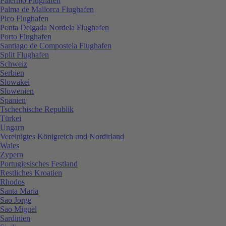
Palermo Flughafen
Palma de Mallorca Flughafen
Pico Flughafen
Ponta Delgada Nordela Flughafen
Porto Flughafen
Santiago de Compostela Flughafen
Split Flughafen
Schweiz
Serbien
Slowakei
Slowenien
Spanien
Tschechische Republik
Türkei
Ungarn
Vereinigtes Königreich und Nordirland
Wales
Zypern
Portugiesisches Festland
Restliches Kroatien
Rhodos
Santa Maria
Sao Jorge
Sao Miguel
Sardinien