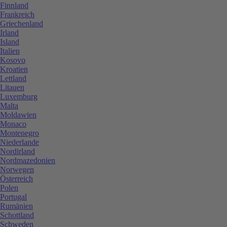
Finnland
Frankreich
Griechenland
Irland
Island
Italien
Kosovo
Kroatien
Lettland
Litauen
Luxemburg
Malta
Moldawien
Monaco
Montenegro
Niederlande
Nordirland
Nordmazedonien
Norwegen
Österreich
Polen
Portugal
Rumänien
Schottland
Schweden