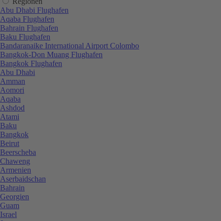
Regionen
Abu Dhabi Flughafen
Aqaba Flughafen
Bahrain Flughafen
Baku Flughafen
Bandaranaike International Airport Colombo
Bangkok-Don Muang Flughafen
Bangkok Flughafen
Abu Dhabi
Amman
Aomori
Aqaba
Ashdod
Atami
Baku
Bangkok
Beirut
Beerscheba
Chaweng
Armenien
Aserbaidschan
Bahrain
Georgien
Guam
Israel