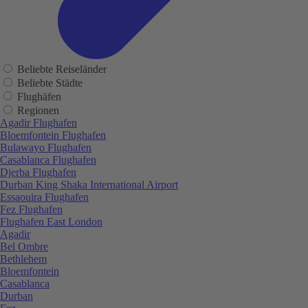
Beliebte Reiseländer
Beliebte Städte
Flughäfen
Regionen
Agadir Flughafen
Bloemfontein Flughafen
Bulawayo Flughafen
Casablanca Flughafen
Djerba Flughafen
Durban King Shaka International Airport
Essaouira Flughafen
Fez Flughafen
Flughafen East London
Agadir
Bel Ombre
Bethlehem
Bloemfontein
Casablanca
Durban