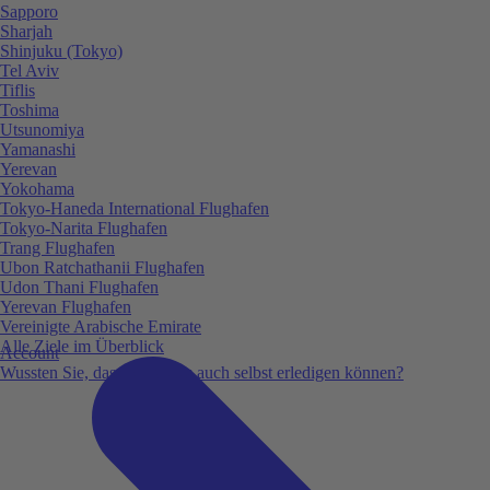
Sapporo
Sharjah
Shinjuku (Tokyo)
Tel Aviv
Tiflis
Toshima
Utsunomiya
Yamanashi
Yerevan
Yokohama
Tokyo-Haneda International Flughafen
Tokyo-Narita Flughafen
Trang Flughafen
Ubon Ratchathanii Flughafen
Udon Thani Flughafen
Yerevan Flughafen
Vereinigte Arabische Emirate
Alle Ziele im Überblick
Account
Wussten Sie, dass Sie vieles auch selbst erledigen können?