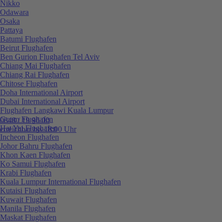
Nikko
Odawara
Osaka
Pattaya
Batumi Flughafen
Beirut Flughafen
Ben Gurion Flughafen Tel Aviv
Chiang Mai Flughafen
Chiang Rai Flughafen
Chitose Flughafen
Doha International Airport
Dubai International Airport
Flughafen Langkawi Kuala Lumpur
Guam Flughafen
0848 / 19 96 00
Hat Yai Flughafen
erreichbar bis 18:00 Uhr
Incheon Flughafen
Johor Bahru Flughafen
Khon Kaen Flughafen
Ko Samui Flughafen
Krabi Flughafen
Kuala Lumpur International Flughafen
Kutaisi Flughafen
Kuwait Flughafen
Manila Flughafen
Maskat Flughafen