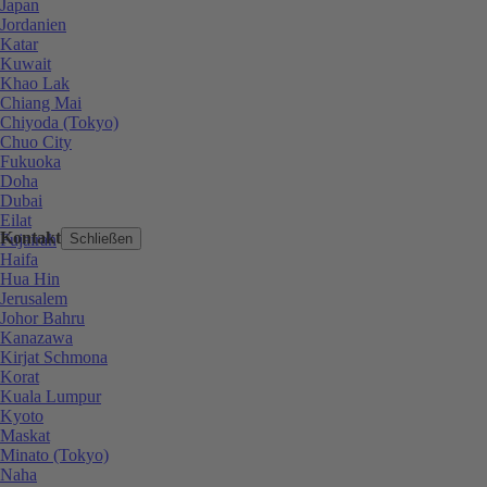
Japan
Jordanien
Katar
Kuwait
Khao Lak
Chiang Mai
Chiyoda (Tokyo)
Chuo City
Fukuoka
Doha
Dubai
Eilat
Kontakt
Fujairah
Schließen
Haifa
Hua Hin
Jerusalem
Johor Bahru
Kanazawa
Kirjat Schmona
Korat
Kuala Lumpur
Kyoto
Maskat
Minato (Tokyo)
Naha