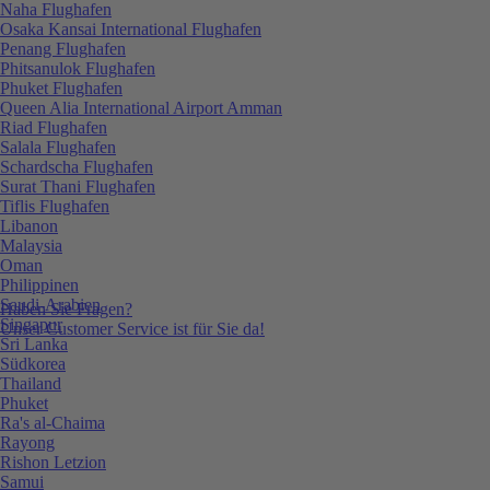
Naha Flughafen
Osaka Kansai International Flughafen
Penang Flughafen
Phitsanulok Flughafen
Phuket Flughafen
Queen Alia International Airport Amman
Riad Flughafen
Salala Flughafen
Schardscha Flughafen
Surat Thani Flughafen
Tiflis Flughafen
Libanon
Malaysia
Oman
Philippinen
Saudi-Arabien
Haben Sie Fragen?
Singapur
Unser Customer Service ist für Sie da!
Sri Lanka
Südkorea
Thailand
Phuket
Ra's al-Chaima
Rayong
Rishon Letzion
Samui