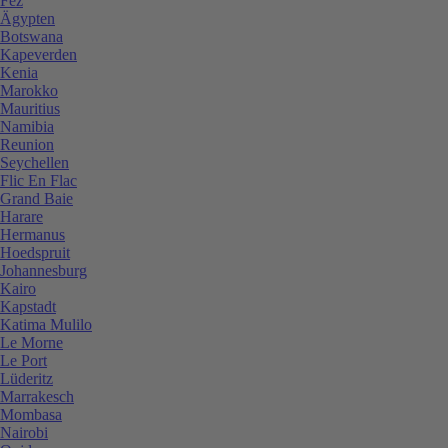
Fez
Ägypten
Botswana
Kapeverden
Kenia
Marokko
Mauritius
Namibia
Reunion
Seychellen
Flic En Flac
Grand Baie
Harare
Hermanus
Hoedspruit
Johannesburg
Kairo
Kapstadt
Katima Mulilo
Le Morne
Le Port
Lüderitz
Marrakesch
Mombasa
Nairobi