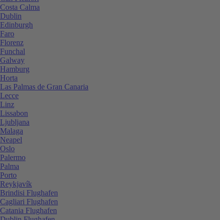
Costa Calma
Dublin
Edinburgh
Faro
Florenz
Funchal
Galway
Hamburg
Horta
Las Palmas de Gran Canaria
Lecce
Linz
Lissabon
Ljubljana
Malaga
Neapel
Oslo
Palermo
Palma
Porto
Reykjavík
Brindisi Flughafen
Cagliari Flughafen
Catania Flughafen
Dublin Flughafen