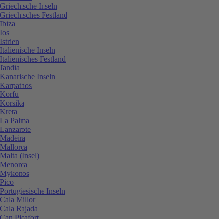
Griechische Inseln
Griechisches Festland
Ibiza
Ios
Istrien
Italienische Inseln
Italienisches Festland
Jandia
Kanarische Inseln
Karpathos
Korfu
Korsika
Kreta
La Palma
Lanzarote
Madeira
Mallorca
Malta (Insel)
Menorca
Mykonos
Pico
Portugiesische Inseln
Cala Millor
Cala Rajada
Can Picafort