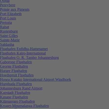
Oujda
Pereybere
Pointe aux Piments
Port Elizabeth
Port Louis
Pretoria
Rabat
Rustenburg
Saint Gilles
Sainte-Marie
Saldanha
Flughafen Enfidha-Hammamet
Flughafen Kairo-International
Flughafen O. R. Tambo Johannesburg
Gaborone Flughafen
George Flughafen
Harare Flughafen
Hoedspruit Flughafen
Hosea Kutako International Airport Windhoek
Hurghada Flughafen
Johannesburg Rand Airport
Kapstadt Flughafen
Kasane Flughafen
Kilimanjaro Flughafen
Kruger-Mpumalanga Flughafen