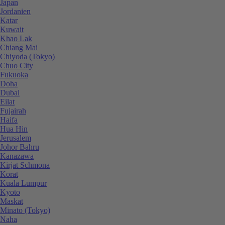
Japan
Jordanien
Katar
Kuwait
Khao Lak
Chiang Mai
Chiyoda (Tokyo)
Chuo City
Fukuoka
Doha
Dubai
Eilat
Fujairah
Haifa
Hua Hin
Jerusalem
Johor Bahru
Kanazawa
Kirjat Schmona
Korat
Kuala Lumpur
Kyoto
Maskat
Minato (Tokyo)
Naha