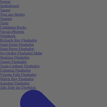
Sousse
Stellenbosch
Tanger
Trou aux Biches
Tsumeb
Tunis
Umhlanga Rocks
Vacoas-Phoenix
Windhoek
Richards Bay Flughafen
Saint-Denis Flughafen
Saint-Pierre Flughafen
Seychellen Flughafen Mahe
Skukuza Flughafen
Tanger Flughafen
Tunis-Carthage Flughafen
Upington Flughafen
Victoria Falls Flughafen
Walvis Bay Flughafen
Zanzibar Flughafen
Alle Ziele im Überblick