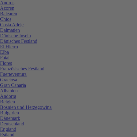
Andros
Azoren
Balearen
Chios
Costa Adeje
Dalmatien
Dänische Inseln
Dänisches Festland
El Hierro
Elba
Faial
Flores
Französisches Festland
Fuerteventura
Graciosa
Gran Canaria
Albanien
Andorra
Belgien
Bosnien und Herzegowina
Bulgarien
Dänemark
Deutschland
England
Estland