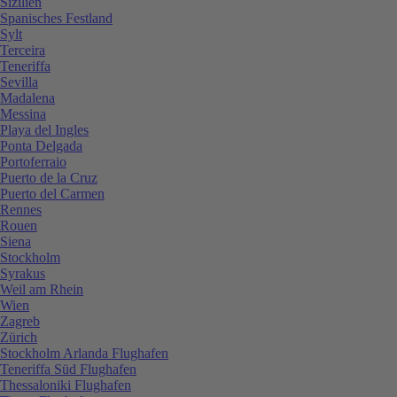
Sizilien
Spanisches Festland
Sylt
Terceira
Teneriffa
Sevilla
Madalena
Messina
Playa del Ingles
Ponta Delgada
Portoferraio
Puerto de la Cruz
Puerto del Carmen
Rennes
Rouen
Siena
Stockholm
Syrakus
Weil am Rhein
Wien
Zagreb
Zürich
Stockholm Arlanda Flughafen
Teneriffa Süd Flughafen
Thessaloniki Flughafen