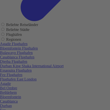
Beliebte Reiseländer
Beliebte Städte
Flughäfen
Regionen
Agadir Flughafen
Bloemfontein Flughafen
Bulawayo Flughafen
Casablanca Flughafen
Djerba Flughafen
Durban King Shaka International Airport
Essaouira Flughafen
Fez Flughafen
Flughafen East London
Agadir
Bel Ombre
Bethlehem
Bloemfontein
Casablanca
Durban