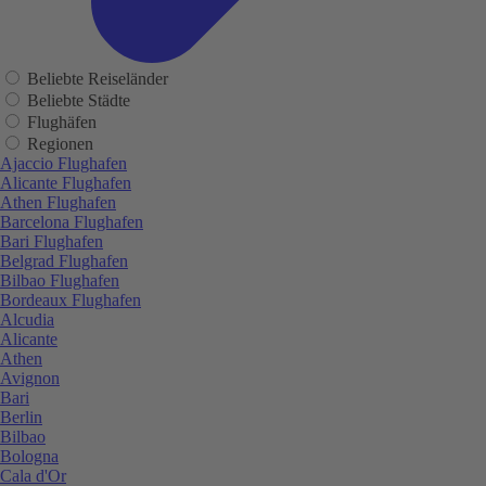
Beliebte Reiseländer
Beliebte Städte
Flughäfen
Regionen
Ajaccio Flughafen
Alicante Flughafen
Athen Flughafen
Barcelona Flughafen
Bari Flughafen
Belgrad Flughafen
Bilbao Flughafen
Bordeaux Flughafen
Alcudia
Alicante
Athen
Avignon
Bari
Berlin
Bilbao
Bologna
Cala d'Or