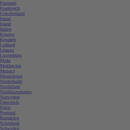
Finnland
Frankreich
Griechenland
Irland
Island
Italien
Kosovo
Kroatien
Lettland
Litauen
Luxemburg
Malta
Moldawien
Monaco
Montenegro
Niederlande
Nordirland
Nordmazedonien
Norwegen
Österreich
Polen
Portugal
Rumänien
Schottland
Schweden