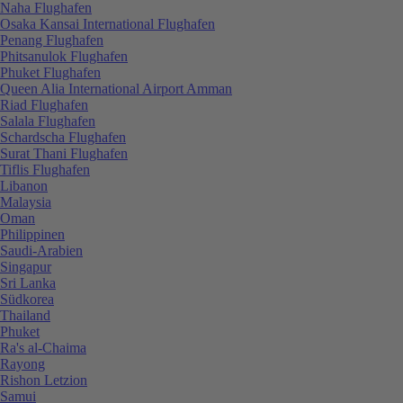
Naha Flughafen
Osaka Kansai International Flughafen
Penang Flughafen
Phitsanulok Flughafen
Phuket Flughafen
Queen Alia International Airport Amman
Riad Flughafen
Salala Flughafen
Schardscha Flughafen
Surat Thani Flughafen
Tiflis Flughafen
Libanon
Malaysia
Oman
Philippinen
Saudi-Arabien
Singapur
Sri Lanka
Südkorea
Thailand
Phuket
Ra's al-Chaima
Rayong
Rishon Letzion
Samui