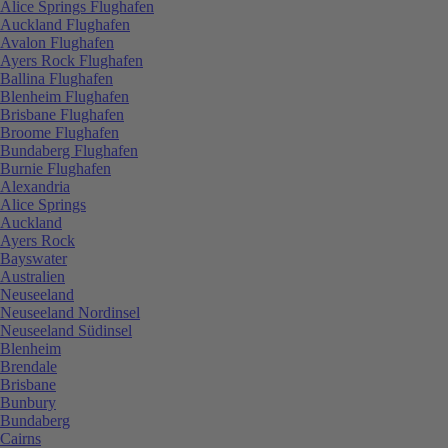
Alice Springs Flughafen
Auckland Flughafen
Avalon Flughafen
Ayers Rock Flughafen
Ballina Flughafen
Blenheim Flughafen
Brisbane Flughafen
Broome Flughafen
Bundaberg Flughafen
Burnie Flughafen
Alexandria
Alice Springs
Auckland
Ayers Rock
Bayswater
Australien
Neuseeland
Neuseeland Nordinsel
Neuseeland Südinsel
Blenheim
Brendale
Brisbane
Bunbury
Bundaberg
Cairns