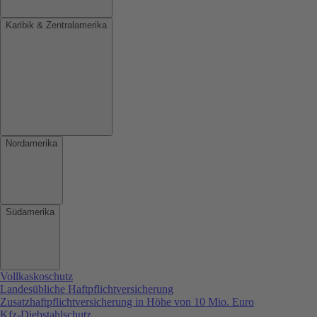
Karibik & Zentralamerika
Nordamerika
Südamerika
Vollkaskoschutz
Landesübliche Haftpflichtversicherung
Zusatzhaftpflichtversicherung in Höhe von 10 Mio. Euro
Kfz-Diebstahlschutz