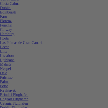
Costa Calma
Dublin
Edinburgh
Faro
Florenz
Funchal
Galway
Hamburg
Horta
Las Palmas de Gran Canaria
Lecce
Linz
Lissabon
Ljubljana
Malaga
Neapel
Oslo
Palermo
Palma
Porto
Reykjavík
Brindisi Flughafen
Cagliari Flughafen
Catania Flughafen
Dublin Flughafen