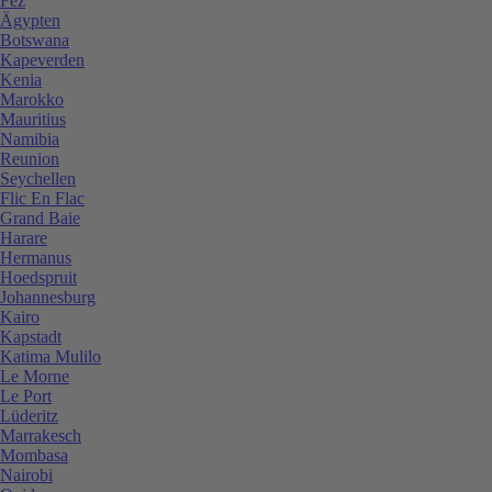
Fez
Ägypten
Botswana
Kapeverden
Kenia
Marokko
Mauritius
Namibia
Reunion
Seychellen
Flic En Flac
Grand Baie
Harare
Hermanus
Hoedspruit
Johannesburg
Kairo
Kapstadt
Katima Mulilo
Le Morne
Le Port
Lüderitz
Marrakesch
Mombasa
Nairobi