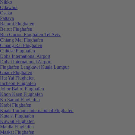
Nikko
Odawara
Osaka
Pattaya
Batumi Flughafen
Beirut Flughafen
Ben Gurion Flughafen Tel Aviv
Chiang Mai Flughafen
Chiang Rai Flughafen
Chitose Flughafen
Doha International Airport
Dubai International Airport
Flughafen Langkawi Kuala Lumpur
Guam Flughafen
Hat Yai Flughafen
Incheon Flughafen
Johor Bahru Flughafen
Khon Kaen Flughafen
Ko Samui Flughafen
Krabi Flughafen
Kuala Lumpur International Flughafen
Kutaisi Flughafen
Kuwait Flughafen
Manila Flughafen
Maskat Flughafen