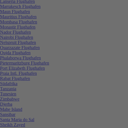
Lanseria Flughafen
Marrakesch Flughafen
Maun Flughafen
Mauritius Flughafen
Mombasa Flughafen
Monastir Flughafen
Nador Flughafen
Nairobi Flughafen
Nelspruit Flughafen
Ouarzazate Flughafen
Oujda Flughafen
Phalaborwa Flughafen
Pietermaritzburg Flughafen
Port Elizabeth Flughafen
Praia Intl. Flughafen
Rabat Flughafen
Südafrika
Tanzania
Tunesien
Zimbabwe
Djerba
Mahe Island
Sansibar
Santa Maria do Sal
Sheikh Zayed