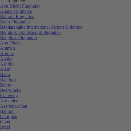
Regionen
Abu Dhabi Flughafen
Aqaba Flughafen
Bahrain Flughafen
Baku Flughafen
Bandaranaike International Airport Colombo
Bangkok-Don Muang Flughafen
Bangkok Flughafen
Abu Dhabi
Amman
Aomori
Aqaba
Ashdod
Atami
Baku
Bangkok
Beirut
Beerscheba
Chaweng
Armenien
Aserbaidschan
Bahrain
Georgien
Guam
Israel