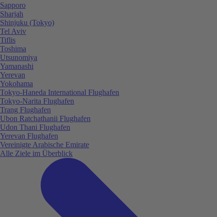
Sapporo
Sharjah
Shinjuku (Tokyo)
Tel Aviv
Tiflis
Toshima
Utsunomiya
Yamanashi
Yerevan
Yokohama
Tokyo-Haneda International Flughafen
Tokyo-Narita Flughafen
Trang Flughafen
Ubon Ratchathanii Flughafen
Udon Thani Flughafen
Yerevan Flughafen
Vereinigte Arabische Emirate
Alle Ziele im Überblick