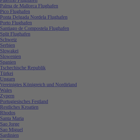
Palermo Flughafen
Palma de Mallorca Flughafen
Pico Flughafen
Ponta Delgada Nordela Flughafen
Porto Flughafen
Santiago de Compostela Flughafen
Split Flughafen
Schweiz
Serbien
Slowakei
Slowenien
Spanien
Tschechische Republik
Türkei
Ungarn
Vereinigtes Königreich und Nordirland
Wales
Zypern
Portugiesisches Festland
Restliches Kroatien
Rhodos
Santa Maria
Sao Jorge
Sao Miguel
Sardinien