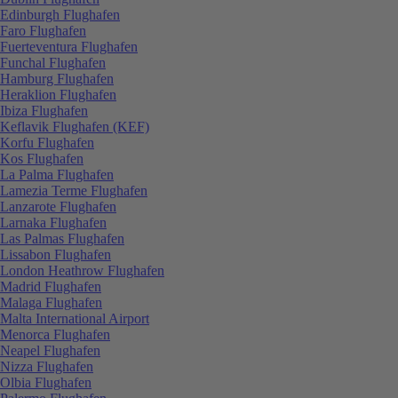
Edinburgh Flughafen
Faro Flughafen
Fuerteventura Flughafen
Funchal Flughafen
Hamburg Flughafen
Heraklion Flughafen
Ibiza Flughafen
Keflavik Flughafen (KEF)
Korfu Flughafen
Kos Flughafen
La Palma Flughafen
Lamezia Terme Flughafen
Lanzarote Flughafen
Larnaka Flughafen
Las Palmas Flughafen
Lissabon Flughafen
London Heathrow Flughafen
Madrid Flughafen
Malaga Flughafen
Malta International Airport
Menorca Flughafen
Neapel Flughafen
Nizza Flughafen
Olbia Flughafen