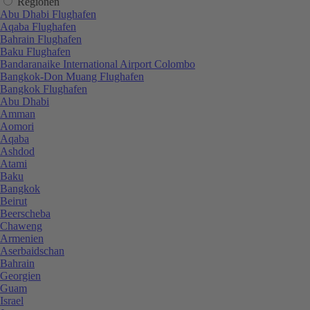
Regionen
Abu Dhabi Flughafen
Aqaba Flughafen
Bahrain Flughafen
Baku Flughafen
Bandaranaike International Airport Colombo
Bangkok-Don Muang Flughafen
Bangkok Flughafen
Abu Dhabi
Amman
Aomori
Aqaba
Ashdod
Atami
Baku
Bangkok
Beirut
Beerscheba
Chaweng
Armenien
Aserbaidschan
Bahrain
Georgien
Guam
Israel