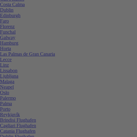
Costa Calma
Dublin
Edinburgh
Faro
Florenz
Funchal
Galway
Hamburg
Horta
Las Palmas de Gran Canaria
Lecce
Linz
Lissabon
Ljubljana
Malaga
Neapel
Oslo
Palermo
Palma
Porto
Reykjavík
Brindisi Flughafen
Cagliari Flughafen
Catania Flughafen
Dublin Flughafen