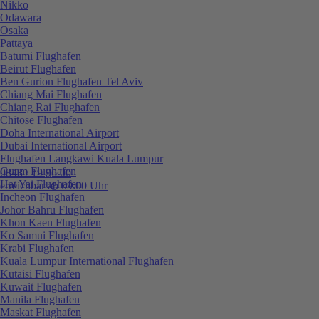
Nikko
Odawara
Osaka
Pattaya
Batumi Flughafen
Beirut Flughafen
Ben Gurion Flughafen Tel Aviv
Chiang Mai Flughafen
Chiang Rai Flughafen
Chitose Flughafen
Doha International Airport
Dubai International Airport
Flughafen Langkawi Kuala Lumpur
Guam Flughafen
0848 / 19 96 00
Hat Yai Flughafen
erreichbar ab 09:00 Uhr
Incheon Flughafen
Johor Bahru Flughafen
Khon Kaen Flughafen
Ko Samui Flughafen
Krabi Flughafen
Kuala Lumpur International Flughafen
Kutaisi Flughafen
Kuwait Flughafen
Manila Flughafen
Maskat Flughafen