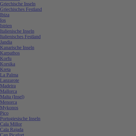
Griechische Inseln
Griechisches Festland
Ibiza
Ios
Istrien
Italienische Inseln
Italienisches Festland
Jandia
Kanarische Inseln
Karpathos
Korfu
Korsika
Kreta
La Palma
Lanzarote
Madeira
Mallorca
Malta (Insel)
Menorca
Mykonos
Pico
Portugiesische Inseln
Cala Millor
Cala Rajada
Can Picafort