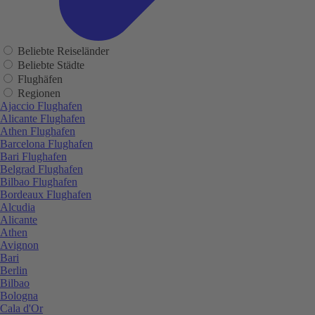
Beliebte Reiseländer
Beliebte Städte
Flughäfen
Regionen
Ajaccio Flughafen
Alicante Flughafen
Athen Flughafen
Barcelona Flughafen
Bari Flughafen
Belgrad Flughafen
Bilbao Flughafen
Bordeaux Flughafen
Alcudia
Alicante
Athen
Avignon
Bari
Berlin
Bilbao
Bologna
Cala d'Or