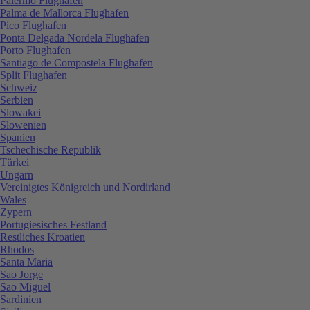
Palermo Flughafen
Palma de Mallorca Flughafen
Pico Flughafen
Ponta Delgada Nordela Flughafen
Porto Flughafen
Santiago de Compostela Flughafen
Split Flughafen
Schweiz
Serbien
Slowakei
Slowenien
Spanien
Tschechische Republik
Türkei
Ungarn
Vereinigtes Königreich und Nordirland
Wales
Zypern
Portugiesisches Festland
Restliches Kroatien
Rhodos
Santa Maria
Sao Jorge
Sao Miguel
Sardinien