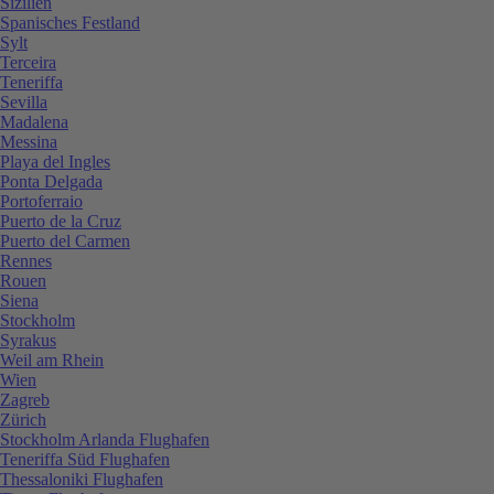
Sizilien
Spanisches Festland
Sylt
Terceira
Teneriffa
Sevilla
Madalena
Messina
Playa del Ingles
Ponta Delgada
Portoferraio
Puerto de la Cruz
Puerto del Carmen
Rennes
Rouen
Siena
Stockholm
Syrakus
Weil am Rhein
Wien
Zagreb
Zürich
Stockholm Arlanda Flughafen
Teneriffa Süd Flughafen
Thessaloniki Flughafen