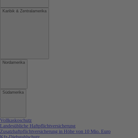
Karibik & Zentralamerika
Nordamerika
Südamerika
Vollkaskoschutz
Landesübliche Haftpflichtversicherung
Zusatzhaftpflichtversicherung in Höhe von 10 Mio. Euro
Kfz-Diebstahlschutz