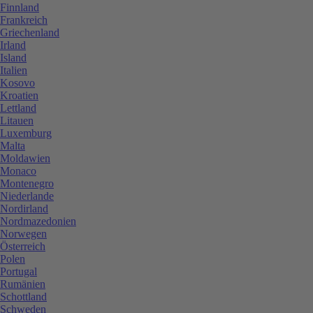
Finnland
Frankreich
Griechenland
Irland
Island
Italien
Kosovo
Kroatien
Lettland
Litauen
Luxemburg
Malta
Moldawien
Monaco
Montenegro
Niederlande
Nordirland
Nordmazedonien
Norwegen
Österreich
Polen
Portugal
Rumänien
Schottland
Schweden