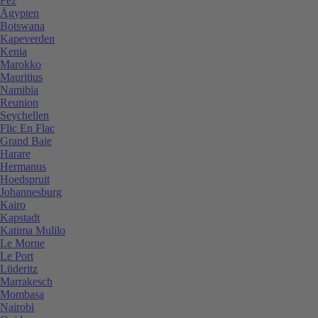
Fez
Ägypten
Botswana
Kapeverden
Kenia
Marokko
Mauritius
Namibia
Reunion
Seychellen
Flic En Flac
Grand Baie
Harare
Hermanus
Hoedspruit
Johannesburg
Kairo
Kapstadt
Katima Mulilo
Le Morne
Le Port
Lüderitz
Marrakesch
Mombasa
Nairobi