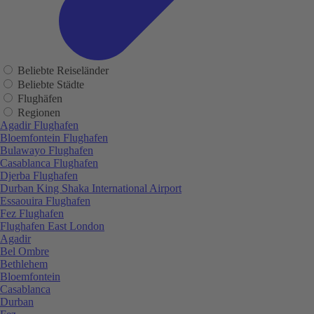
Beliebte Reiseländer
Beliebte Städte
Flughäfen
Regionen
Agadir Flughafen
Bloemfontein Flughafen
Bulawayo Flughafen
Casablanca Flughafen
Djerba Flughafen
Durban King Shaka International Airport
Essaouira Flughafen
Fez Flughafen
Flughafen East London
Agadir
Bel Ombre
Bethlehem
Bloemfontein
Casablanca
Durban