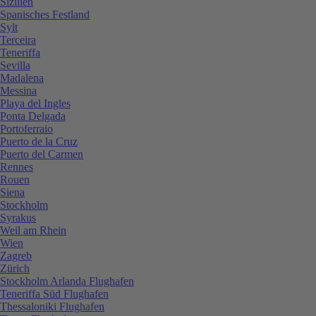
Sizilien
Spanisches Festland
Sylt
Terceira
Teneriffa
Sevilla
Madalena
Messina
Playa del Ingles
Ponta Delgada
Portoferraio
Puerto de la Cruz
Puerto del Carmen
Rennes
Rouen
Siena
Stockholm
Syrakus
Weil am Rhein
Wien
Zagreb
Zürich
Stockholm Arlanda Flughafen
Teneriffa Süd Flughafen
Thessaloniki Flughafen