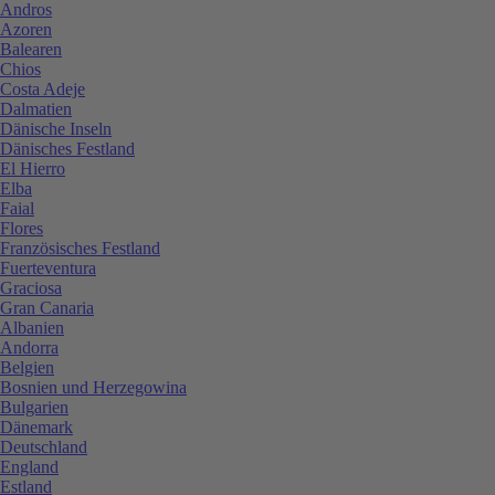
Andros
Azoren
Balearen
Chios
Costa Adeje
Dalmatien
Dänische Inseln
Dänisches Festland
El Hierro
Elba
Faial
Flores
Französisches Festland
Fuerteventura
Graciosa
Gran Canaria
Albanien
Andorra
Belgien
Bosnien und Herzegowina
Bulgarien
Dänemark
Deutschland
England
Estland