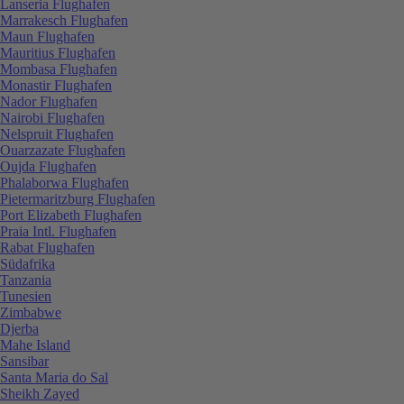
Lanseria Flughafen
Marrakesch Flughafen
Maun Flughafen
Mauritius Flughafen
Mombasa Flughafen
Monastir Flughafen
Nador Flughafen
Nairobi Flughafen
Nelspruit Flughafen
Ouarzazate Flughafen
Oujda Flughafen
Phalaborwa Flughafen
Pietermaritzburg Flughafen
Port Elizabeth Flughafen
Praia Intl. Flughafen
Rabat Flughafen
Südafrika
Tanzania
Tunesien
Zimbabwe
Djerba
Mahe Island
Sansibar
Santa Maria do Sal
Sheikh Zayed