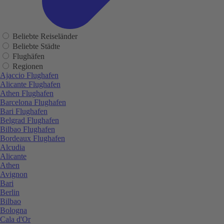
Beliebte Reiseländer
Beliebte Städte
Flughäfen
Regionen
Ajaccio Flughafen
Alicante Flughafen
Athen Flughafen
Barcelona Flughafen
Bari Flughafen
Belgrad Flughafen
Bilbao Flughafen
Bordeaux Flughafen
Alcudia
Alicante
Athen
Avignon
Bari
Berlin
Bilbao
Bologna
Cala d'Or