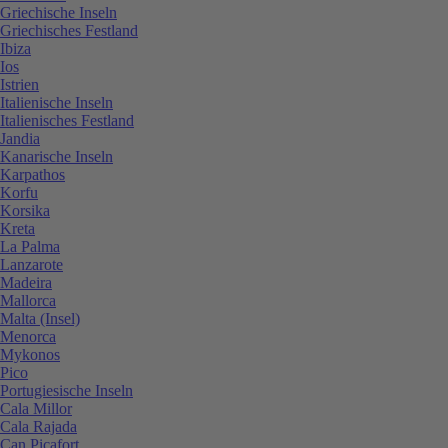
Griechische Inseln
Griechisches Festland
Ibiza
Ios
Istrien
Italienische Inseln
Italienisches Festland
Jandia
Kanarische Inseln
Karpathos
Korfu
Korsika
Kreta
La Palma
Lanzarote
Madeira
Mallorca
Malta (Insel)
Menorca
Mykonos
Pico
Portugiesische Inseln
Cala Millor
Cala Rajada
Can Picafort