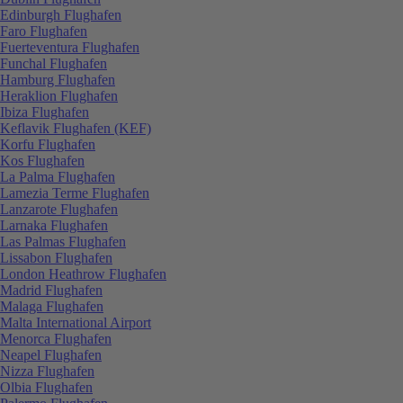
Edinburgh Flughafen
Faro Flughafen
Fuerteventura Flughafen
Funchal Flughafen
Hamburg Flughafen
Heraklion Flughafen
Ibiza Flughafen
Keflavik Flughafen (KEF)
Korfu Flughafen
Kos Flughafen
La Palma Flughafen
Lamezia Terme Flughafen
Lanzarote Flughafen
Larnaka Flughafen
Las Palmas Flughafen
Lissabon Flughafen
London Heathrow Flughafen
Madrid Flughafen
Malaga Flughafen
Malta International Airport
Menorca Flughafen
Neapel Flughafen
Nizza Flughafen
Olbia Flughafen