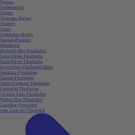
Sousse
Stellenbosch
Tanger
Trou aux Biches
Tsumeb
Tunis
Umhlanga Rocks
Vacoas-Phoenix
Windhoek
Richards Bay Flughafen
Saint-Denis Flughafen
Saint-Pierre Flughafen
Seychellen Flughafen Mahe
Skukuza Flughafen
Tanger Flughafen
Tunis-Carthage Flughafen
Upington Flughafen
Victoria Falls Flughafen
Walvis Bay Flughafen
Zanzibar Flughafen
Alle Ziele im Überblick