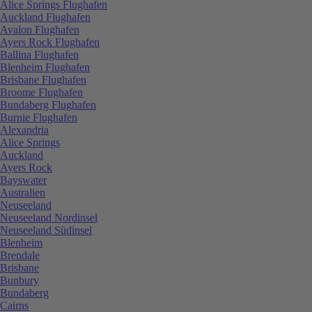
Alice Springs Flughafen
Auckland Flughafen
Avalon Flughafen
Ayers Rock Flughafen
Ballina Flughafen
Blenheim Flughafen
Brisbane Flughafen
Broome Flughafen
Bundaberg Flughafen
Burnie Flughafen
Alexandria
Alice Springs
Auckland
Ayers Rock
Bayswater
Australien
Neuseeland
Neuseeland Nordinsel
Neuseeland Südinsel
Blenheim
Brendale
Brisbane
Bunbury
Bundaberg
Cairns