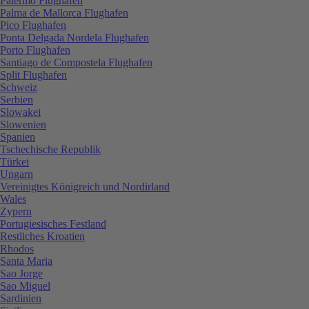
Palermo Flughafen
Palma de Mallorca Flughafen
Pico Flughafen
Ponta Delgada Nordela Flughafen
Porto Flughafen
Santiago de Compostela Flughafen
Split Flughafen
Schweiz
Serbien
Slowakei
Slowenien
Spanien
Tschechische Republik
Türkei
Ungarn
Vereinigtes Königreich und Nordirland
Wales
Zypern
Portugiesisches Festland
Restliches Kroatien
Rhodos
Santa Maria
Sao Jorge
Sao Miguel
Sardinien