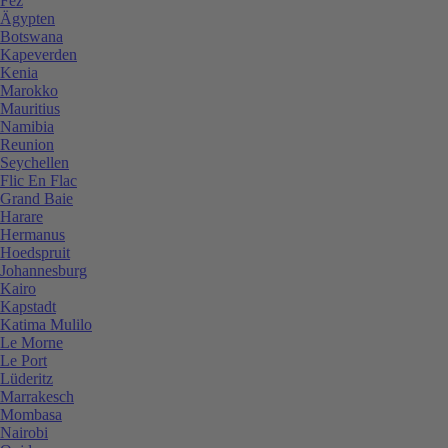
Fez
Ägypten
Botswana
Kapeverden
Kenia
Marokko
Mauritius
Namibia
Reunion
Seychellen
Flic En Flac
Grand Baie
Harare
Hermanus
Hoedspruit
Johannesburg
Kairo
Kapstadt
Katima Mulilo
Le Morne
Le Port
Lüderitz
Marrakesch
Mombasa
Nairobi