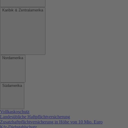
Karibik & Zentralamerika
Nordamerika
Südamerika
Vollkaskoschutz
Landesübliche Haftpflichtversicherung
Zusatzhaftpflichtversicherung in Höhe von 10 Mio. Euro
Kfz-Diebstahlschutz