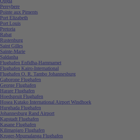
Oujda
Pereybere
Pointe aux Piments
Port Elizabeth
Port Louis
Pretoria
Rabat
Rustenburg
Saint Gilles
Sainte-Marie
Saldanha
Flughafen Enfidha-Hammamet
Flughafen Kairo-International
Flughafen O. R. Tambo Johannesburg
Gaborone Flughafen
George Flughafen
Harare Flughafen
Hoedspruit Flughafen
Hosea Kutako International Airport Windhoek
Hurghada Flughafen
Johannesburg Rand Airport
Kapstadt Flughafen
Kasane Flughafen
Kilimanjaro Flughafen
Kruger-Mpumalanga Flughafen