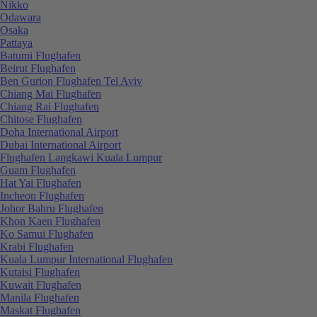
Nikko
Odawara
Osaka
Pattaya
Batumi Flughafen
Beirut Flughafen
Ben Gurion Flughafen Tel Aviv
Chiang Mai Flughafen
Chiang Rai Flughafen
Chitose Flughafen
Doha International Airport
Dubai International Airport
Flughafen Langkawi Kuala Lumpur
Guam Flughafen
Hat Yai Flughafen
Incheon Flughafen
Johor Bahru Flughafen
Khon Kaen Flughafen
Ko Samui Flughafen
Krabi Flughafen
Kuala Lumpur International Flughafen
Kutaisi Flughafen
Kuwait Flughafen
Manila Flughafen
Maskat Flughafen