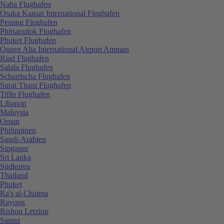
Naha Flughafen
Osaka Kansai International Flughafen
Penang Flughafen
Phitsanulok Flughafen
Phuket Flughafen
Queen Alia International Airport Amman
Riad Flughafen
Salala Flughafen
Schardscha Flughafen
Surat Thani Flughafen
Tiflis Flughafen
Libanon
Malaysia
Oman
Philippinen
Saudi-Arabien
Singapur
Sri Lanka
Südkorea
Thailand
Phuket
Ra's al-Chaima
Rayong
Rishon Letzion
Samui