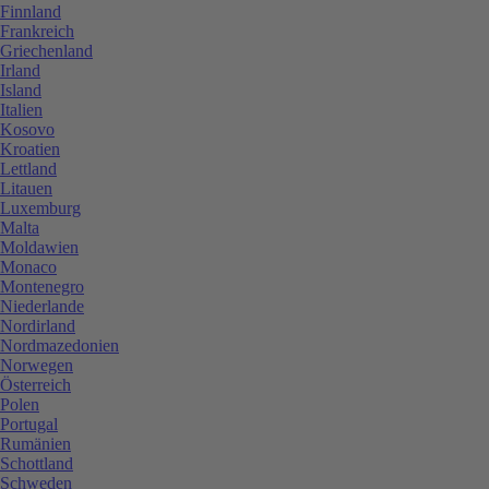
Finnland
Frankreich
Griechenland
Irland
Island
Italien
Kosovo
Kroatien
Lettland
Litauen
Luxemburg
Malta
Moldawien
Monaco
Montenegro
Niederlande
Nordirland
Nordmazedonien
Norwegen
Österreich
Polen
Portugal
Rumänien
Schottland
Schweden