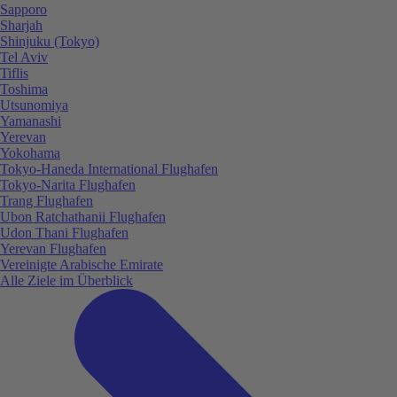
Sapporo
Sharjah
Shinjuku (Tokyo)
Tel Aviv
Tiflis
Toshima
Utsunomiya
Yamanashi
Yerevan
Yokohama
Tokyo-Haneda International Flughafen
Tokyo-Narita Flughafen
Trang Flughafen
Ubon Ratchathanii Flughafen
Udon Thani Flughafen
Yerevan Flughafen
Vereinigte Arabische Emirate
Alle Ziele im Überblick