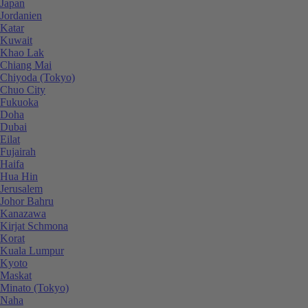
Japan
Jordanien
Katar
Kuwait
Khao Lak
Chiang Mai
Chiyoda (Tokyo)
Chuo City
Fukuoka
Doha
Dubai
Eilat
Fujairah
Haifa
Hua Hin
Jerusalem
Johor Bahru
Kanazawa
Kirjat Schmona
Korat
Kuala Lumpur
Kyoto
Maskat
Minato (Tokyo)
Naha