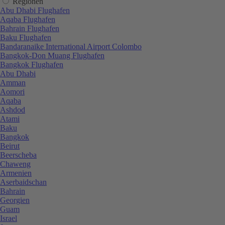
Regionen
Abu Dhabi Flughafen
Aqaba Flughafen
Bahrain Flughafen
Baku Flughafen
Bandaranaike International Airport Colombo
Bangkok-Don Muang Flughafen
Bangkok Flughafen
Abu Dhabi
Amman
Aomori
Aqaba
Ashdod
Atami
Baku
Bangkok
Beirut
Beerscheba
Chaweng
Armenien
Aserbaidschan
Bahrain
Georgien
Guam
Israel