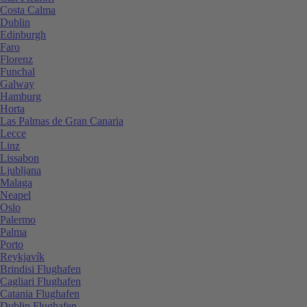
Costa Calma
Dublin
Edinburgh
Faro
Florenz
Funchal
Galway
Hamburg
Horta
Las Palmas de Gran Canaria
Lecce
Linz
Lissabon
Ljubljana
Malaga
Neapel
Oslo
Palermo
Palma
Porto
Reykjavík
Brindisi Flughafen
Cagliari Flughafen
Catania Flughafen
Dublin Flughafen