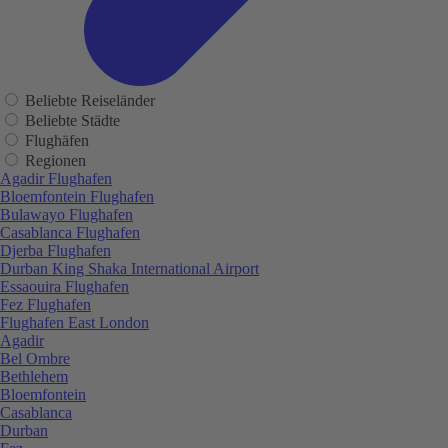
Beliebte Reiseländer
Beliebte Städte
Flughäfen
Regionen
Agadir Flughafen
Bloemfontein Flughafen
Bulawayo Flughafen
Casablanca Flughafen
Djerba Flughafen
Durban King Shaka International Airport
Essaouira Flughafen
Fez Flughafen
Flughafen East London
Agadir
Bel Ombre
Bethlehem
Bloemfontein
Casablanca
Durban