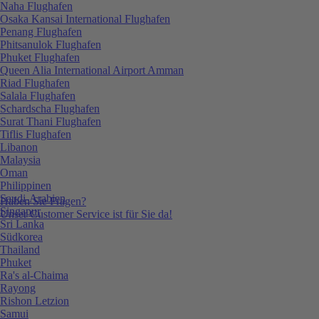
Naha Flughafen
Osaka Kansai International Flughafen
Penang Flughafen
Phitsanulok Flughafen
Phuket Flughafen
Queen Alia International Airport Amman
Riad Flughafen
Salala Flughafen
Schardscha Flughafen
Surat Thani Flughafen
Tiflis Flughafen
Libanon
Malaysia
Oman
Philippinen
Saudi-Arabien
Haben Sie Fragen?
Singapur
Unser Customer Service ist für Sie da!
Sri Lanka
Südkorea
Thailand
Phuket
Ra's al-Chaima
Rayong
Rishon Letzion
Samui