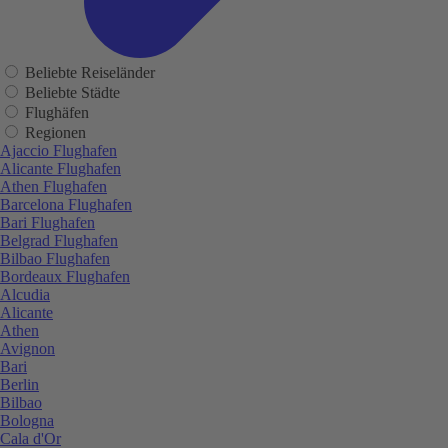
Beliebte Reiseländer
Beliebte Städte
Flughäfen
Regionen
Ajaccio Flughafen
Alicante Flughafen
Athen Flughafen
Barcelona Flughafen
Bari Flughafen
Belgrad Flughafen
Bilbao Flughafen
Bordeaux Flughafen
Alcudia
Alicante
Athen
Avignon
Bari
Berlin
Bilbao
Bologna
Cala d'Or