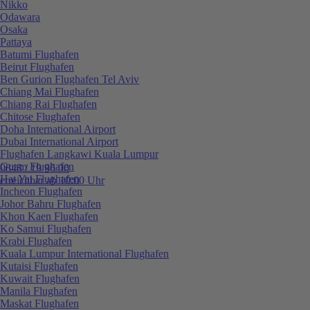
Nikko
Odawara
Osaka
Pattaya
Batumi Flughafen
Beirut Flughafen
Ben Gurion Flughafen Tel Aviv
Chiang Mai Flughafen
Chiang Rai Flughafen
Chitose Flughafen
Doha International Airport
Dubai International Airport
Flughafen Langkawi Kuala Lumpur
Guam Flughafen
0848 / 19 96 00
Hat Yai Flughafen
erreichbar ab 10:00 Uhr
Incheon Flughafen
Johor Bahru Flughafen
Khon Kaen Flughafen
Ko Samui Flughafen
Krabi Flughafen
Kuala Lumpur International Flughafen
Kutaisi Flughafen
Kuwait Flughafen
Manila Flughafen
Maskat Flughafen