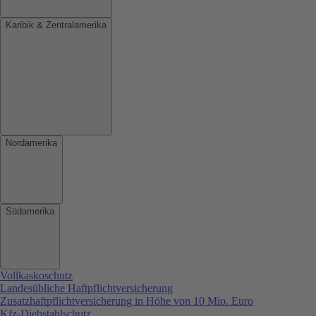
Karibik & Zentralamerika
Nordamerika
Südamerika
Vollkaskoschutz
Landesübliche Haftpflichtversicherung
Zusatzhaftpflichtversicherung in Höhe von 10 Mio. Euro
Kfz-Diebstahlschutz