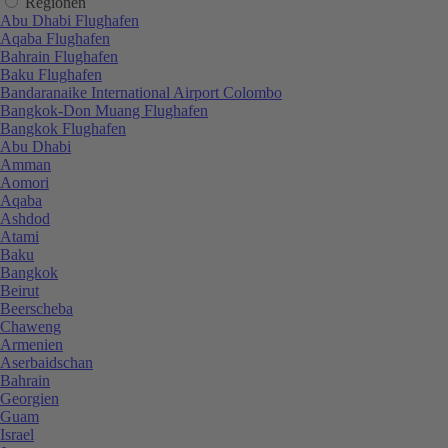
Regionen
Abu Dhabi Flughafen
Aqaba Flughafen
Bahrain Flughafen
Baku Flughafen
Bandaranaike International Airport Colombo
Bangkok-Don Muang Flughafen
Bangkok Flughafen
Abu Dhabi
Amman
Aomori
Aqaba
Ashdod
Atami
Baku
Bangkok
Beirut
Beerscheba
Chaweng
Armenien
Aserbaidschan
Bahrain
Georgien
Guam
Israel