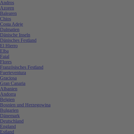
Andros
Azoren
Balearen
Chios
Costa Adeje
Dalmatien
Dänische Inseln
Dänisches Festland
El Hierro
Elba
Faial
Flores
Französisches Festland
Fuerteventura
Graciosa
Gran Canaria
Albanien
Andorra
Belgien
Bosnien und Herzegowina
Bulgarien
Dänemark
Deutschland
England
Estland