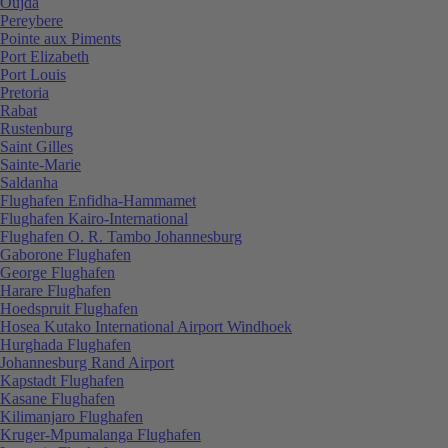
Oujda
Pereybere
Pointe aux Piments
Port Elizabeth
Port Louis
Pretoria
Rabat
Rustenburg
Saint Gilles
Sainte-Marie
Saldanha
Flughafen Enfidha-Hammamet
Flughafen Kairo-International
Flughafen O. R. Tambo Johannesburg
Gaborone Flughafen
George Flughafen
Harare Flughafen
Hoedspruit Flughafen
Hosea Kutako International Airport Windhoek
Hurghada Flughafen
Johannesburg Rand Airport
Kapstadt Flughafen
Kasane Flughafen
Kilimanjaro Flughafen
Kruger-Mpumalanga Flughafen