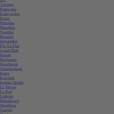
Fez
Ägypten
Botswana
Kapeverden
Kenia
Marokko
Mauritius
Namibia
Reunion
Seychellen
Flic En Flac
Grand Baie
Harare
Hermanus
Hoedspruit
Johannesburg
Kairo
Kapstadt
Katima Mulilo
Le Morne
Le Port
Lüderitz
Marrakesch
Mombasa
Nairobi