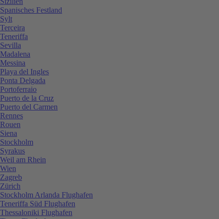
Sizilien
Spanisches Festland
Sylt
Terceira
Teneriffa
Sevilla
Madalena
Messina
Playa del Ingles
Ponta Delgada
Portoferraio
Puerto de la Cruz
Puerto del Carmen
Rennes
Rouen
Siena
Stockholm
Syrakus
Weil am Rhein
Wien
Zagreb
Zürich
Stockholm Arlanda Flughafen
Teneriffa Süd Flughafen
Thessaloniki Flughafen