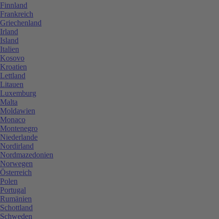
Finnland
Frankreich
Griechenland
Irland
Island
Italien
Kosovo
Kroatien
Lettland
Litauen
Luxemburg
Malta
Moldawien
Monaco
Montenegro
Niederlande
Nordirland
Nordmazedonien
Norwegen
Österreich
Polen
Portugal
Rumänien
Schottland
Schweden