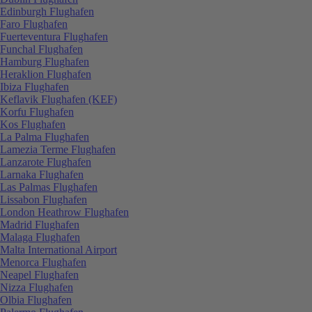
Edinburgh Flughafen
Faro Flughafen
Fuerteventura Flughafen
Funchal Flughafen
Hamburg Flughafen
Heraklion Flughafen
Ibiza Flughafen
Keflavik Flughafen (KEF)
Korfu Flughafen
Kos Flughafen
La Palma Flughafen
Lamezia Terme Flughafen
Lanzarote Flughafen
Larnaka Flughafen
Las Palmas Flughafen
Lissabon Flughafen
London Heathrow Flughafen
Madrid Flughafen
Malaga Flughafen
Malta International Airport
Menorca Flughafen
Neapel Flughafen
Nizza Flughafen
Olbia Flughafen