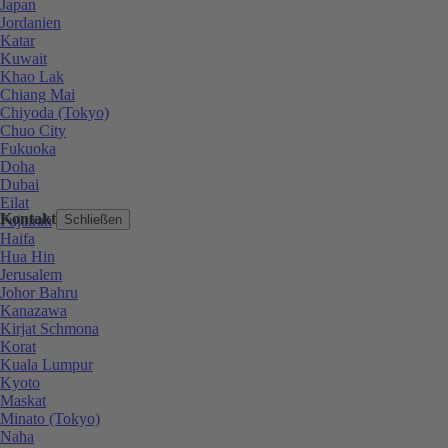
Japan
Jordanien
Katar
Kuwait
Khao Lak
Chiang Mai
Chiyoda (Tokyo)
Chuo City
Fukuoka
Doha
Dubai
Eilat
Kontakt
Fujairah
Schließen
Haifa
Hua Hin
Jerusalem
Johor Bahru
Kanazawa
Kirjat Schmona
Korat
Kuala Lumpur
Kyoto
Maskat
Minato (Tokyo)
Naha