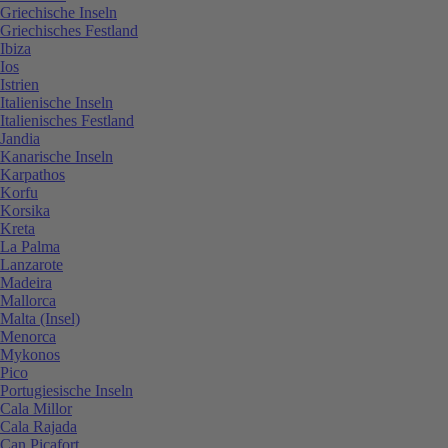
Griechische Inseln
Griechisches Festland
Ibiza
Ios
Istrien
Italienische Inseln
Italienisches Festland
Jandia
Kanarische Inseln
Karpathos
Korfu
Korsika
Kreta
La Palma
Lanzarote
Madeira
Mallorca
Malta (Insel)
Menorca
Mykonos
Pico
Portugiesische Inseln
Cala Millor
Cala Rajada
Can Picafort