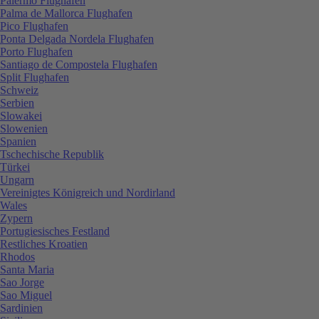
Palermo Flughafen
Palma de Mallorca Flughafen
Pico Flughafen
Ponta Delgada Nordela Flughafen
Porto Flughafen
Santiago de Compostela Flughafen
Split Flughafen
Schweiz
Serbien
Slowakei
Slowenien
Spanien
Tschechische Republik
Türkei
Ungarn
Vereinigtes Königreich und Nordirland
Wales
Zypern
Portugiesisches Festland
Restliches Kroatien
Rhodos
Santa Maria
Sao Jorge
Sao Miguel
Sardinien