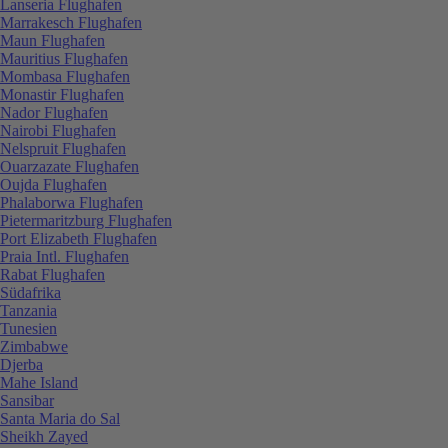
Lanseria Flughafen
Marrakesch Flughafen
Maun Flughafen
Mauritius Flughafen
Mombasa Flughafen
Monastir Flughafen
Nador Flughafen
Nairobi Flughafen
Nelspruit Flughafen
Ouarzazate Flughafen
Oujda Flughafen
Phalaborwa Flughafen
Pietermaritzburg Flughafen
Port Elizabeth Flughafen
Praia Intl. Flughafen
Rabat Flughafen
Südafrika
Tanzania
Tunesien
Zimbabwe
Djerba
Mahe Island
Sansibar
Santa Maria do Sal
Sheikh Zayed