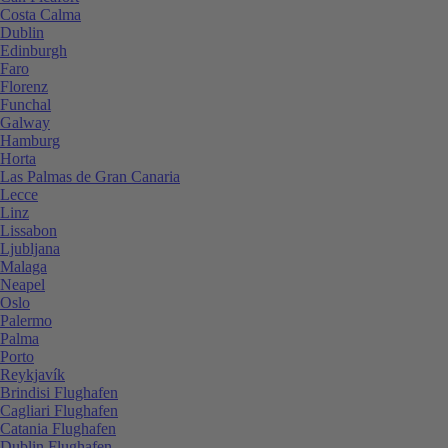
Costa Calma
Dublin
Edinburgh
Faro
Florenz
Funchal
Galway
Hamburg
Horta
Las Palmas de Gran Canaria
Lecce
Linz
Lissabon
Ljubljana
Malaga
Neapel
Oslo
Palermo
Palma
Porto
Reykjavík
Brindisi Flughafen
Cagliari Flughafen
Catania Flughafen
Dublin Flughafen