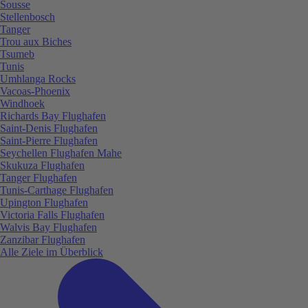
Sousse
Stellenbosch
Tanger
Trou aux Biches
Tsumeb
Tunis
Umhlanga Rocks
Vacoas-Phoenix
Windhoek
Richards Bay Flughafen
Saint-Denis Flughafen
Saint-Pierre Flughafen
Seychellen Flughafen Mahe
Skukuza Flughafen
Tanger Flughafen
Tunis-Carthage Flughafen
Upington Flughafen
Victoria Falls Flughafen
Walvis Bay Flughafen
Zanzibar Flughafen
Alle Ziele im Überblick