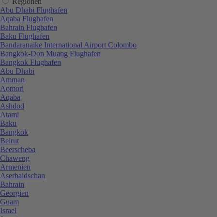
Regionen
Abu Dhabi Flughafen
Aqaba Flughafen
Bahrain Flughafen
Baku Flughafen
Bandaranaike International Airport Colombo
Bangkok-Don Muang Flughafen
Bangkok Flughafen
Abu Dhabi
Amman
Aomori
Aqaba
Ashdod
Atami
Baku
Bangkok
Beirut
Beerscheba
Chaweng
Armenien
Aserbaidschan
Bahrain
Georgien
Guam
Israel