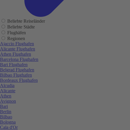
Beliebte Reiseländer
Beliebte Städte
Flughäfen
Regionen
Ajaccio Flughafen
Alicante Flughafen
Athen Flughafen
Barcelona Flughafen
Bari Flughafen
Belgrad Flughafen
Bilbao Flughafen
Bordeaux Flughafen
Alcudia
Alicante
Athen
Avignon
Bari
Berlin
Bilbao
Bologna
Cala d'Or