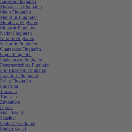
Lanseria Flughafen
Marrakesch Flughafen
Maun Flughafen
Mauritius Flughafen
Mombasa Flughafen
Monastir Flughafen
Nador Flughafen
Nairobi Flughafen
Nelspruit Flughafen
Ouarzazate Flughafen
Oujda Flughafen
Phalaborwa Flughafen
Pietermaritzburg Flughafen
Port Elizabeth Flughafen
Praia Intl. Flughafen
Rabat Flughafen
Südafrika
Tanzania
Tunesien
Zimbabwe
Djerba
Mahe Island
Sansibar
Santa Maria do Sal
Sheikh Zayed