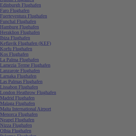
Edinburgh Flughafen
Faro Flughafen
Fuerteventura Flughafen
Funchal Flughafen
Hamburg Flughafen
Heraklion Flughafen
Ibiza Flughafen
Keflavik Flughafen (KEF)
Korfu Flughafen
Kos Flughafen
La Palma Flughafen
Lamezia Terme Flughafen
Lanzarote Flughafen
Larnaka Flughafen
Las Palmas Flughafen
Lissabon Flughafen
London Heathrow Flughafen
Madrid Flughafen
Malaga Flughafen
Malta International Airport
Menorca Flughafen
Neapel Flughafen
Nizza Flughafen
Olbia Flughafen