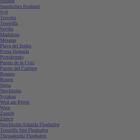
Sizilien
Spanisches Festland
Sylt
Terceira
Teneriffa
Sevilla
Madalena
Messina
Playa del Ingles
Ponta Delgada
Portoferraio
Puerto de la Cruz
Puerto del Carmen
Rennes
Rouen
Siena
Stockholm
Syrakus
Weil am Rhein
Wien
Zagreb
Zürich
Stockholm Arlanda Flughafen
Teneriffa Süd Flughafen
Thessaloniki Flughafen