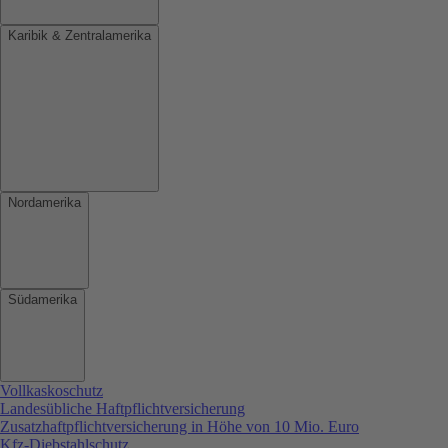
Karibik & Zentralamerika
Nordamerika
Südamerika
Vollkaskoschutz
Landesübliche Haftpflichtversicherung
Zusatzhaftpflichtversicherung in Höhe von 10 Mio. Euro
Kfz-Diebstahlschutz