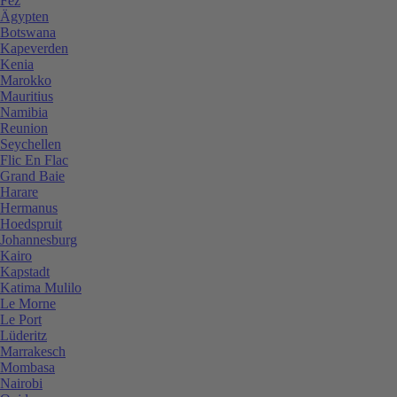
Fez
Ägypten
Botswana
Kapeverden
Kenia
Marokko
Mauritius
Namibia
Reunion
Seychellen
Flic En Flac
Grand Baie
Harare
Hermanus
Hoedspruit
Johannesburg
Kairo
Kapstadt
Katima Mulilo
Le Morne
Le Port
Lüderitz
Marrakesch
Mombasa
Nairobi