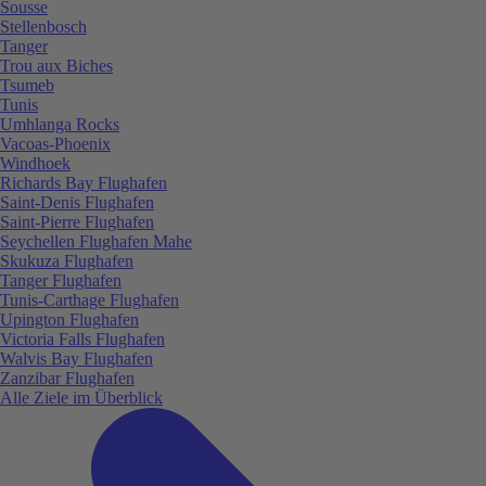
Sousse
Stellenbosch
Tanger
Trou aux Biches
Tsumeb
Tunis
Umhlanga Rocks
Vacoas-Phoenix
Windhoek
Richards Bay Flughafen
Saint-Denis Flughafen
Saint-Pierre Flughafen
Seychellen Flughafen Mahe
Skukuza Flughafen
Tanger Flughafen
Tunis-Carthage Flughafen
Upington Flughafen
Victoria Falls Flughafen
Walvis Bay Flughafen
Zanzibar Flughafen
Alle Ziele im Überblick