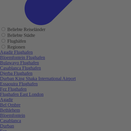
Beliebte Reiseländer
Beliebte Städte
Flughäfen
Regionen
Agadir Flughafen
Bloemfontein Flughafen
Bulawayo Flughafen
Casablanca Flughafen
Djerba Flughafen
Durban King Shaka International Airport
Essaouira Flughafen
Fez Flughafen
Flughafen East London
Agadir
Bel Ombre
Bethlehem
Bloemfontein
Casablanca
Durban