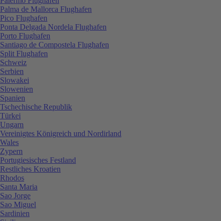
Palermo Flughafen
Palma de Mallorca Flughafen
Pico Flughafen
Ponta Delgada Nordela Flughafen
Porto Flughafen
Santiago de Compostela Flughafen
Split Flughafen
Schweiz
Serbien
Slowakei
Slowenien
Spanien
Tschechische Republik
Türkei
Ungarn
Vereinigtes Königreich und Nordirland
Wales
Zypern
Portugiesisches Festland
Restliches Kroatien
Rhodos
Santa Maria
Sao Jorge
Sao Miguel
Sardinien