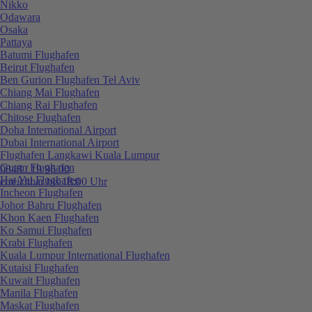
Nikko
Odawara
Osaka
Pattaya
Batumi Flughafen
Beirut Flughafen
Ben Gurion Flughafen Tel Aviv
Chiang Mai Flughafen
Chiang Rai Flughafen
Chitose Flughafen
Doha International Airport
Dubai International Airport
Flughafen Langkawi Kuala Lumpur
Guam Flughafen
0848 / 19 96 00
Hat Yai Flughafen
erreichbar bis 18:00 Uhr
Incheon Flughafen
Johor Bahru Flughafen
Khon Kaen Flughafen
Ko Samui Flughafen
Krabi Flughafen
Kuala Lumpur International Flughafen
Kutaisi Flughafen
Kuwait Flughafen
Manila Flughafen
Maskat Flughafen