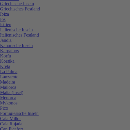
Griechische Inseln
Griechisches Festland
Ibiza
Ios
Istrien
Italienische Inseln
Italienisches Festland
Jandia
Kanarische Inseln
Karpathos
Korfu
Korsika
Kreta
La Palma
Lanzarote
Madeira
Mallorca
Malta (Insel)
Menorca
Mykonos
Pico
Portugiesische Inseln
Cala Millor
Cala Rajada
Can Picafort