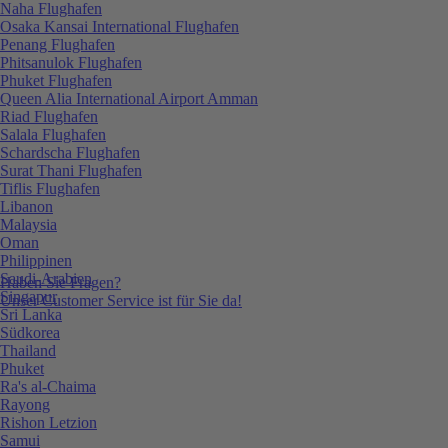
Naha Flughafen
Osaka Kansai International Flughafen
Penang Flughafen
Phitsanulok Flughafen
Phuket Flughafen
Queen Alia International Airport Amman
Riad Flughafen
Salala Flughafen
Schardscha Flughafen
Surat Thani Flughafen
Tiflis Flughafen
Libanon
Malaysia
Oman
Philippinen
Saudi-Arabien
Haben Sie Fragen?
Singapur
Unser Customer Service ist für Sie da!
Sri Lanka
Südkorea
Thailand
Phuket
Ra's al-Chaima
Rayong
Rishon Letzion
Samui