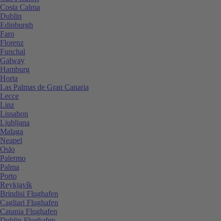
Costa Calma
Dublin
Edinburgh
Faro
Florenz
Funchal
Galway
Hamburg
Horta
Las Palmas de Gran Canaria
Lecce
Linz
Lissabon
Ljubljana
Malaga
Neapel
Oslo
Palermo
Palma
Porto
Reykjavík
Brindisi Flughafen
Cagliari Flughafen
Catania Flughafen
Dublin Flughafen