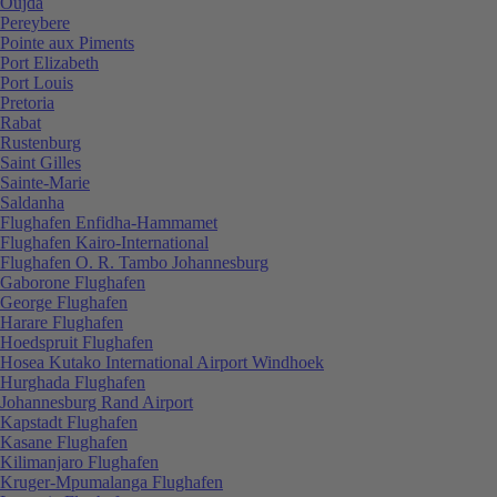
Oujda
Pereybere
Pointe aux Piments
Port Elizabeth
Port Louis
Pretoria
Rabat
Rustenburg
Saint Gilles
Sainte-Marie
Saldanha
Flughafen Enfidha-Hammamet
Flughafen Kairo-International
Flughafen O. R. Tambo Johannesburg
Gaborone Flughafen
George Flughafen
Harare Flughafen
Hoedspruit Flughafen
Hosea Kutako International Airport Windhoek
Hurghada Flughafen
Johannesburg Rand Airport
Kapstadt Flughafen
Kasane Flughafen
Kilimanjaro Flughafen
Kruger-Mpumalanga Flughafen