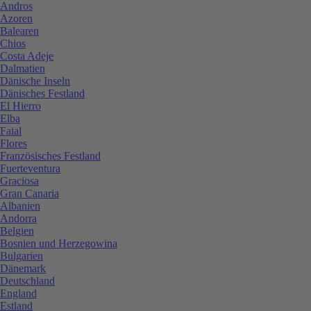
Andros
Azoren
Balearen
Chios
Costa Adeje
Dalmatien
Dänische Inseln
Dänisches Festland
El Hierro
Elba
Faial
Flores
Französisches Festland
Fuerteventura
Graciosa
Gran Canaria
Albanien
Andorra
Belgien
Bosnien und Herzegowina
Bulgarien
Dänemark
Deutschland
England
Estland