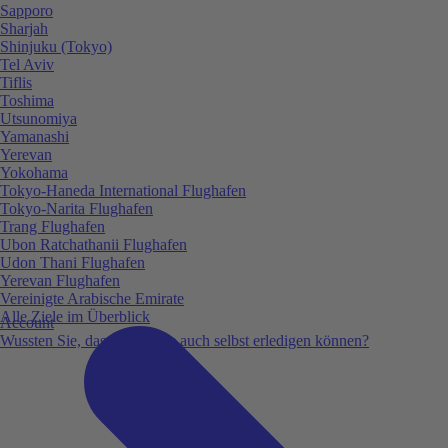
Sapporo
Sharjah
Shinjuku (Tokyo)
Tel Aviv
Tiflis
Toshima
Utsunomiya
Yamanashi
Yerevan
Yokohama
Tokyo-Haneda International Flughafen
Tokyo-Narita Flughafen
Trang Flughafen
Ubon Ratchathanii Flughafen
Udon Thani Flughafen
Yerevan Flughafen
Vereinigte Arabische Emirate
Alle Ziele im Überblick
Account
Wussten Sie, dass Sie vieles auch selbst erledigen können?