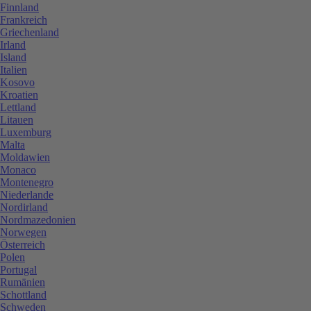
Finnland
Frankreich
Griechenland
Irland
Island
Italien
Kosovo
Kroatien
Lettland
Litauen
Luxemburg
Malta
Moldawien
Monaco
Montenegro
Niederlande
Nordirland
Nordmazedonien
Norwegen
Österreich
Polen
Portugal
Rumänien
Schottland
Schweden