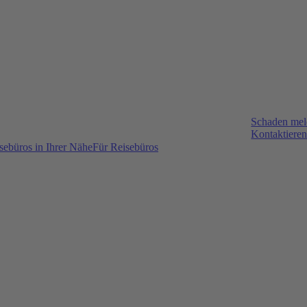
Schaden me
Kontaktieren
sebüros in Ihrer Nähe
Für Reisebüros