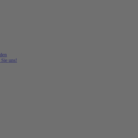
lden
 Sie uns!