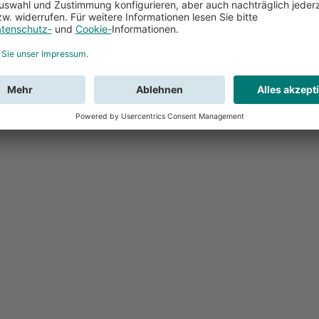
Feedback
Sie haben Fr
Buchung?