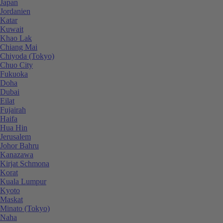
Japan
Jordanien
Katar
Kuwait
Khao Lak
Chiang Mai
Chiyoda (Tokyo)
Chuo City
Fukuoka
Doha
Dubai
Eilat
Fujairah
Haifa
Hua Hin
Jerusalem
Johor Bahru
Kanazawa
Kirjat Schmona
Korat
Kuala Lumpur
Kyoto
Maskat
Minato (Tokyo)
Naha