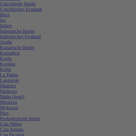
Griechische Inseln
Griechisches Festland
Ibiza
Ios
Istrien
Italienische Inseln
Italienisches Festland
Jandia
Kanarische Inseln
Karpathos
Korfu
Korsika
Kreta
La Palma
Lanzarote
Madeira
Mallorca
Malta (Insel)
Menorca
Mykonos
Pico
Portugiesische Inseln
Cala Millor
Cala Rajada
Can Picafort