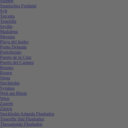
Sizilien
Spanisches Festland
Sylt
Terceira
Teneriffa
Sevilla
Madalena
Messina
Playa del Ingles
Ponta Delgada
Portoferraio
Puerto de la Cruz
Puerto del Carmen
Rennes
Rouen
Siena
Stockholm
Syrakus
Weil am Rhein
Wien
Zagreb
Zürich
Stockholm Arlanda Flughafen
Teneriffa Süd Flughafen
Thessaloniki Flughafen