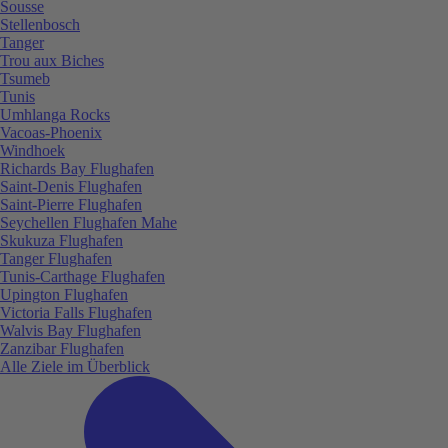
Sousse
Stellenbosch
Tanger
Trou aux Biches
Tsumeb
Tunis
Umhlanga Rocks
Vacoas-Phoenix
Windhoek
Richards Bay Flughafen
Saint-Denis Flughafen
Saint-Pierre Flughafen
Seychellen Flughafen Mahe
Skukuza Flughafen
Tanger Flughafen
Tunis-Carthage Flughafen
Upington Flughafen
Victoria Falls Flughafen
Walvis Bay Flughafen
Zanzibar Flughafen
Alle Ziele im Überblick