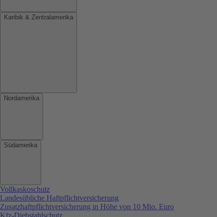
Karibik & Zentralamerika
Nordamerika
Südamerika
Vollkaskoschutz
Landesübliche Haftpflichtversicherung
Zusatzhaftpflichtversicherung in Höhe von 10 Mio. Euro
Kfz-Diebstahlschutz