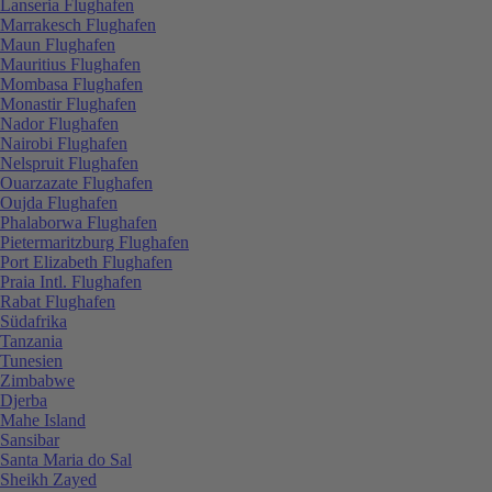
Lanseria Flughafen
Marrakesch Flughafen
Maun Flughafen
Mauritius Flughafen
Mombasa Flughafen
Monastir Flughafen
Nador Flughafen
Nairobi Flughafen
Nelspruit Flughafen
Ouarzazate Flughafen
Oujda Flughafen
Phalaborwa Flughafen
Pietermaritzburg Flughafen
Port Elizabeth Flughafen
Praia Intl. Flughafen
Rabat Flughafen
Südafrika
Tanzania
Tunesien
Zimbabwe
Djerba
Mahe Island
Sansibar
Santa Maria do Sal
Sheikh Zayed