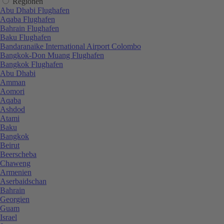
Regionen
Abu Dhabi Flughafen
Aqaba Flughafen
Bahrain Flughafen
Baku Flughafen
Bandaranaike International Airport Colombo
Bangkok-Don Muang Flughafen
Bangkok Flughafen
Abu Dhabi
Amman
Aomori
Aqaba
Ashdod
Atami
Baku
Bangkok
Beirut
Beerscheba
Chaweng
Armenien
Aserbaidschan
Bahrain
Georgien
Guam
Israel