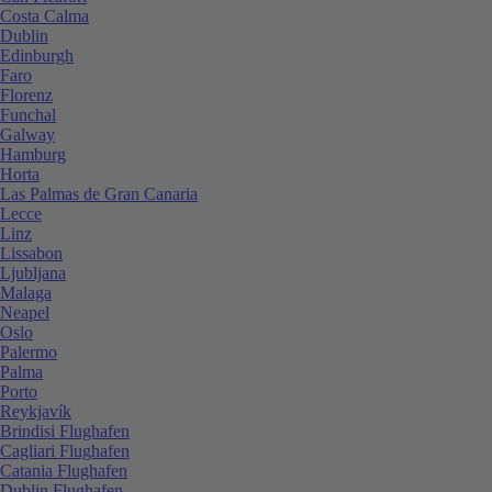
Costa Calma
Dublin
Edinburgh
Faro
Florenz
Funchal
Galway
Hamburg
Horta
Las Palmas de Gran Canaria
Lecce
Linz
Lissabon
Ljubljana
Malaga
Neapel
Oslo
Palermo
Palma
Porto
Reykjavík
Brindisi Flughafen
Cagliari Flughafen
Catania Flughafen
Dublin Flughafen