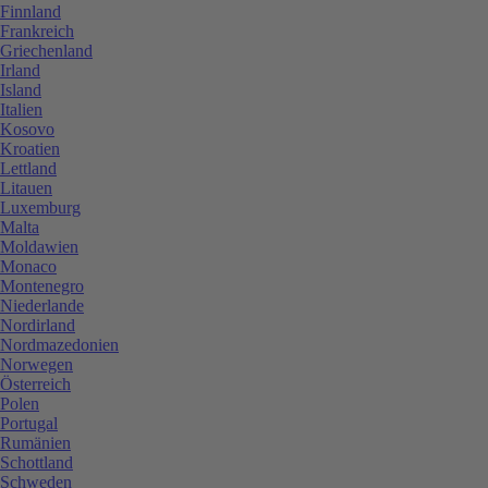
Finnland
Frankreich
Griechenland
Irland
Island
Italien
Kosovo
Kroatien
Lettland
Litauen
Luxemburg
Malta
Moldawien
Monaco
Montenegro
Niederlande
Nordirland
Nordmazedonien
Norwegen
Österreich
Polen
Portugal
Rumänien
Schottland
Schweden