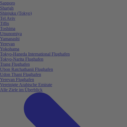
Sapporo
Sharjah
Shinjuku (Tokyo)
Tel Aviv
Tiflis
Toshima
Utsunomiya
Yamanashi
Yerevan
Yokohama
Tokyo-Haneda International Flughafen
Tokyo-Narita Flughafen
Trang Flughafen
Ubon Ratchathanii Flughafen
Udon Thani Flughafen
Yerevan Flughafen
Vereinigte Arabische Emirate
Alle Ziele im Überblick