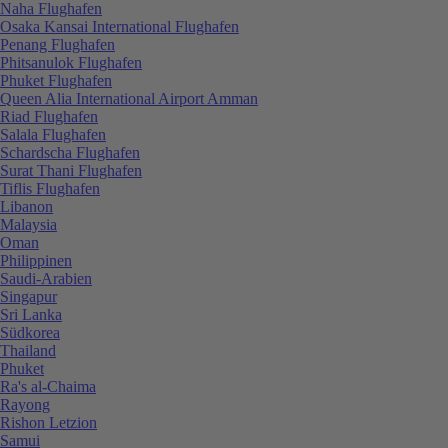
Naha Flughafen
Osaka Kansai International Flughafen
Penang Flughafen
Phitsanulok Flughafen
Phuket Flughafen
Queen Alia International Airport Amman
Riad Flughafen
Salala Flughafen
Schardscha Flughafen
Surat Thani Flughafen
Tiflis Flughafen
Libanon
Malaysia
Oman
Philippinen
Saudi-Arabien
Singapur
Sri Lanka
Südkorea
Thailand
Phuket
Ra's al-Chaima
Rayong
Rishon Letzion
Samui