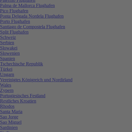
Palermo Flughafen
Palma de Mallorca Flughafen
Pico Flughafen
Ponta Delgada Nordela Flughafen
Porto Flughafen
Santiago de Compostela Flughafen
Split Flughafen
Schweiz
Serbien
Slowakei
Slowenien
Spanien
Tschechische Republik
Türkei
Ungarn
Vereinigtes Königreich und Nordirland
Wales
Zypern
Portugiesisches Festland
Restliches Kroatien
Rhodos
Santa Maria
Sao Jorge
Sao Miguel
Sardinien