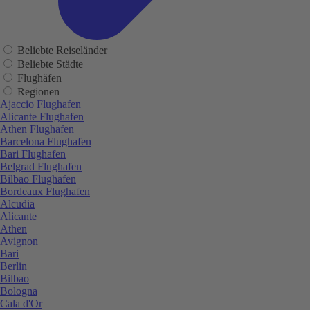
Beliebte Reiseländer
Beliebte Städte
Flughäfen
Regionen
Ajaccio Flughafen
Alicante Flughafen
Athen Flughafen
Barcelona Flughafen
Bari Flughafen
Belgrad Flughafen
Bilbao Flughafen
Bordeaux Flughafen
Alcudia
Alicante
Athen
Avignon
Bari
Berlin
Bilbao
Bologna
Cala d'Or