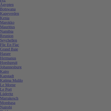
Fez
Ägypten
Botswana
Kapeverden
Kenia
Marokko
Mauritius
Namibia
Reunion
Seychellen
Flic En Flac
Grand Baie
Harare
Hermanus
Hoedspruit
Johannesburg
Kairo
Kapstadt
Katima Mulilo
Le Morne
Le Port
Lüderitz
Marrakesch
Mombasa
Nairobi