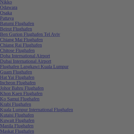
Nikko
Odawara
Osaka
Pattaya
Batumi Flughafen
Beirut Flughafen
Ben Gurion Flughafen Tel Aviv
Chiang Mai Flughafen
Chiang Rai Flughafen
Chitose Flughafen
Doha International Airport
Dubai International Airport
Flughafen Langkawi Kuala Lumpur
Guam Flughafen
Hat Yai Flughafen
Incheon Flughafen
Johor Bahru Flughafen
Khon Kaen Flughafen
Ko Samui Flughafen
Krabi Flughafen
Kuala Lumpur International Flughafen
Kutaisi Flughafen
Kuwait Flughafen
Manila Flughafen
Maskat Flughafen