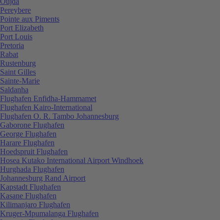
Oujda
Pereybere
Pointe aux Piments
Port Elizabeth
Port Louis
Pretoria
Rabat
Rustenburg
Saint Gilles
Sainte-Marie
Saldanha
Flughafen Enfidha-Hammamet
Flughafen Kairo-International
Flughafen O. R. Tambo Johannesburg
Gaborone Flughafen
George Flughafen
Harare Flughafen
Hoedspruit Flughafen
Hosea Kutako International Airport Windhoek
Hurghada Flughafen
Johannesburg Rand Airport
Kapstadt Flughafen
Kasane Flughafen
Kilimanjaro Flughafen
Kruger-Mpumalanga Flughafen