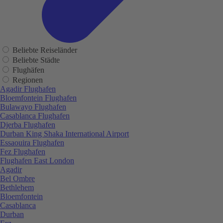
Beliebte Reiseländer
Beliebte Städte
Flughäfen
Regionen
Agadir Flughafen
Bloemfontein Flughafen
Bulawayo Flughafen
Casablanca Flughafen
Djerba Flughafen
Durban King Shaka International Airport
Essaouira Flughafen
Fez Flughafen
Flughafen East London
Agadir
Bel Ombre
Bethlehem
Bloemfontein
Casablanca
Durban