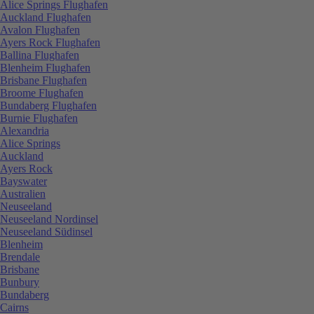
Alice Springs Flughafen
Auckland Flughafen
Avalon Flughafen
Ayers Rock Flughafen
Ballina Flughafen
Blenheim Flughafen
Brisbane Flughafen
Broome Flughafen
Bundaberg Flughafen
Burnie Flughafen
Alexandria
Alice Springs
Auckland
Ayers Rock
Bayswater
Australien
Neuseeland
Neuseeland Nordinsel
Neuseeland Südinsel
Blenheim
Brendale
Brisbane
Bunbury
Bundaberg
Cairns