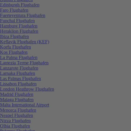
Edinburgh Flughafen
Faro Flughafen
Fuerteventura Flughafen
Funchal Flughafen
Hamburg Flughafen
Heraklion Flughafen
Ibiza Flughafen
Keflavik Flughafen (KEF)
Korfu Flughafen
Kos Flughafen
La Palma Flughafen
Lamezia Terme Flughafen
Lanzarote Flughafen
Larnaka Flughafen
Las Palmas Flughafen
Lissabon Flughafen
London Heathrow Flughafen
Madrid Flughafen
Malaga Flughafen
Malta International Airport
Menorca Flughafen
Neapel Flughafen
Nizza Flughafen
Olbia Flughafen