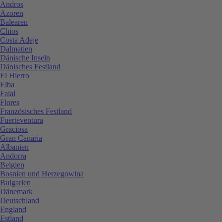
Andros
Azoren
Balearen
Chios
Costa Adeje
Dalmatien
Dänische Inseln
Dänisches Festland
El Hierro
Elba
Faial
Flores
Französisches Festland
Fuerteventura
Graciosa
Gran Canaria
Albanien
Andorra
Belgien
Bosnien und Herzegowina
Bulgarien
Dänemark
Deutschland
England
Estland