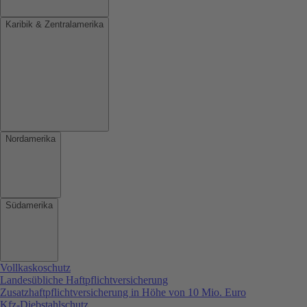
Karibik & Zentralamerika
Nordamerika
Südamerika
Vollkaskoschutz
Landesübliche Haftpflichtversicherung
Zusatzhaftpflichtversicherung in Höhe von 10 Mio. Euro
Kfz-Diebstahlschutz