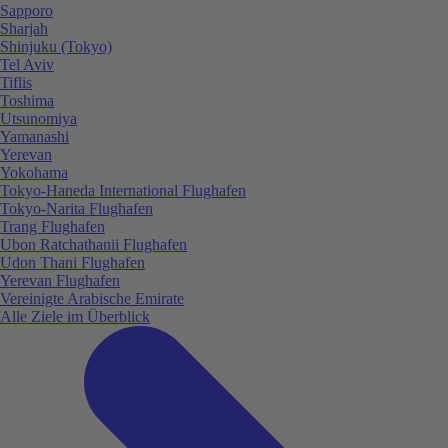
Sapporo
Sharjah
Shinjuku (Tokyo)
Tel Aviv
Tiflis
Toshima
Utsunomiya
Yamanashi
Yerevan
Yokohama
Tokyo-Haneda International Flughafen
Tokyo-Narita Flughafen
Trang Flughafen
Ubon Ratchathanii Flughafen
Udon Thani Flughafen
Yerevan Flughafen
Vereinigte Arabische Emirate
Alle Ziele im Überblick