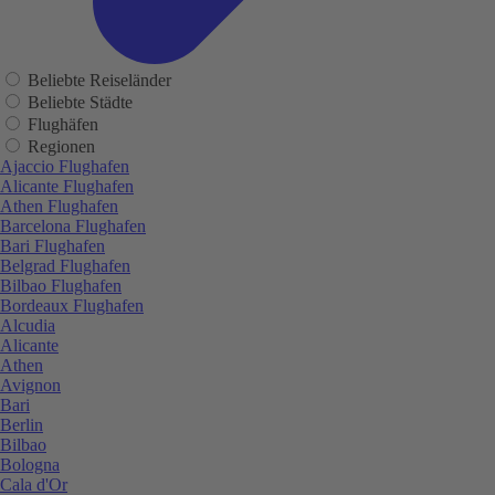
Beliebte Reiseländer
Beliebte Städte
Flughäfen
Regionen
Ajaccio Flughafen
Alicante Flughafen
Athen Flughafen
Barcelona Flughafen
Bari Flughafen
Belgrad Flughafen
Bilbao Flughafen
Bordeaux Flughafen
Alcudia
Alicante
Athen
Avignon
Bari
Berlin
Bilbao
Bologna
Cala d'Or