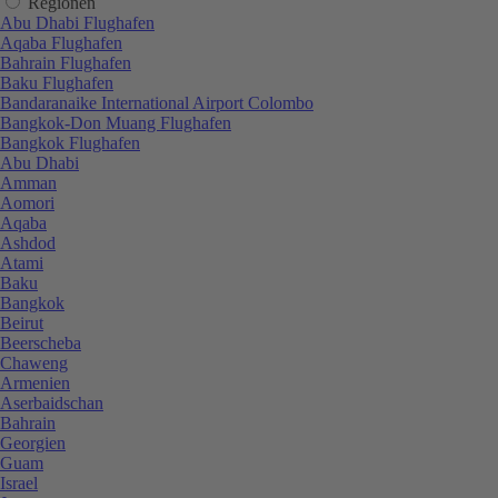
Regionen
Abu Dhabi Flughafen
Aqaba Flughafen
Bahrain Flughafen
Baku Flughafen
Bandaranaike International Airport Colombo
Bangkok-Don Muang Flughafen
Bangkok Flughafen
Abu Dhabi
Amman
Aomori
Aqaba
Ashdod
Atami
Baku
Bangkok
Beirut
Beerscheba
Chaweng
Armenien
Aserbaidschan
Bahrain
Georgien
Guam
Israel