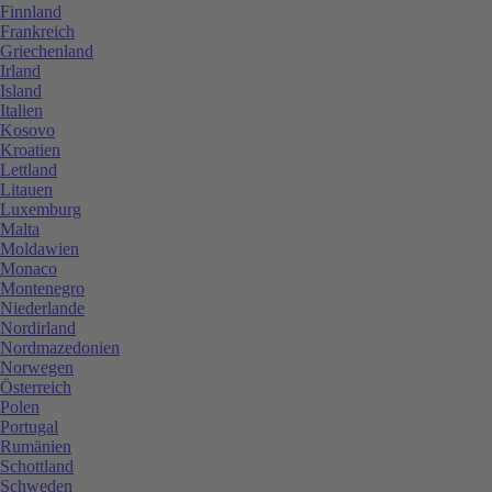
Finnland
Frankreich
Griechenland
Irland
Island
Italien
Kosovo
Kroatien
Lettland
Litauen
Luxemburg
Malta
Moldawien
Monaco
Montenegro
Niederlande
Nordirland
Nordmazedonien
Norwegen
Österreich
Polen
Portugal
Rumänien
Schottland
Schweden