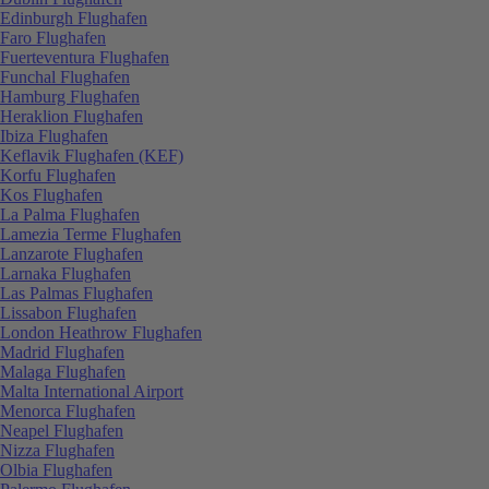
Edinburgh Flughafen
Faro Flughafen
Fuerteventura Flughafen
Funchal Flughafen
Hamburg Flughafen
Heraklion Flughafen
Ibiza Flughafen
Keflavik Flughafen (KEF)
Korfu Flughafen
Kos Flughafen
La Palma Flughafen
Lamezia Terme Flughafen
Lanzarote Flughafen
Larnaka Flughafen
Las Palmas Flughafen
Lissabon Flughafen
London Heathrow Flughafen
Madrid Flughafen
Malaga Flughafen
Malta International Airport
Menorca Flughafen
Neapel Flughafen
Nizza Flughafen
Olbia Flughafen