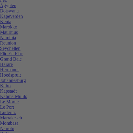
Fez
Ägypten
Botswana
Kapeverden
Kenia
Marokko
Mauritius
Namibia
Reunion
Seychellen
Flic En Flac
Grand Baie
Harare
Hermanus
Hoedspruit
Johannesburg
Kairo
Kapstadt
Katima Mulilo
Le Morne
Le Port
Lüderitz
Marrakesch
Mombasa
Nairobi