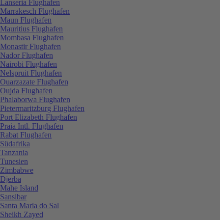
Lanseria Flughafen
Marrakesch Flughafen
Maun Flughafen
Mauritius Flughafen
Mombasa Flughafen
Monastir Flughafen
Nador Flughafen
Nairobi Flughafen
Nelspruit Flughafen
Ouarzazate Flughafen
Oujda Flughafen
Phalaborwa Flughafen
Pietermaritzburg Flughafen
Port Elizabeth Flughafen
Praia Intl. Flughafen
Rabat Flughafen
Südafrika
Tanzania
Tunesien
Zimbabwe
Djerba
Mahe Island
Sansibar
Santa Maria do Sal
Sheikh Zayed