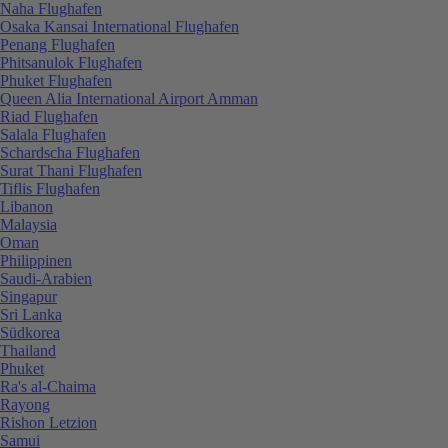
Naha Flughafen
Osaka Kansai International Flughafen
Penang Flughafen
Phitsanulok Flughafen
Phuket Flughafen
Queen Alia International Airport Amman
Riad Flughafen
Salala Flughafen
Schardscha Flughafen
Surat Thani Flughafen
Tiflis Flughafen
Libanon
Malaysia
Oman
Philippinen
Saudi-Arabien
Singapur
Sri Lanka
Südkorea
Thailand
Phuket
Ra's al-Chaima
Rayong
Rishon Letzion
Samui