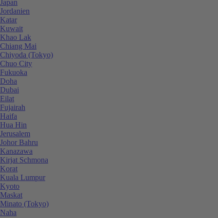
Japan
Jordanien
Katar
Kuwait
Khao Lak
Chiang Mai
Chiyoda (Tokyo)
Chuo City
Fukuoka
Doha
Dubai
Eilat
Fujairah
Haifa
Hua Hin
Jerusalem
Johor Bahru
Kanazawa
Kirjat Schmona
Korat
Kuala Lumpur
Kyoto
Maskat
Minato (Tokyo)
Naha