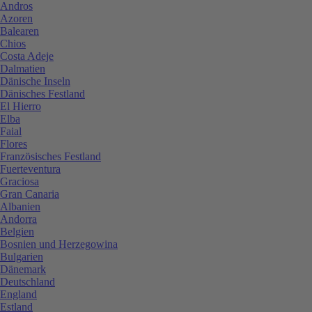
Andros
Azoren
Balearen
Chios
Costa Adeje
Dalmatien
Dänische Inseln
Dänisches Festland
El Hierro
Elba
Faial
Flores
Französisches Festland
Fuerteventura
Graciosa
Gran Canaria
Albanien
Andorra
Belgien
Bosnien und Herzegowina
Bulgarien
Dänemark
Deutschland
England
Estland