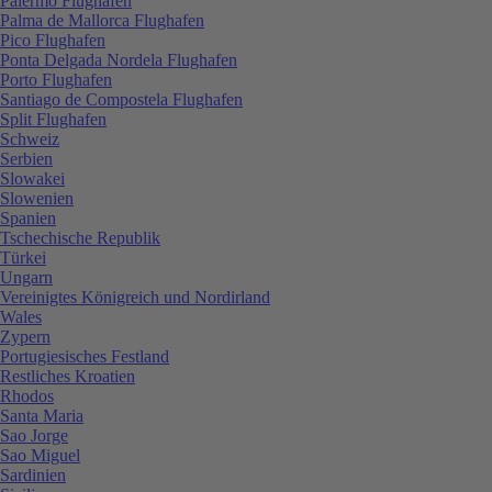
Palermo Flughafen
Palma de Mallorca Flughafen
Pico Flughafen
Ponta Delgada Nordela Flughafen
Porto Flughafen
Santiago de Compostela Flughafen
Split Flughafen
Schweiz
Serbien
Slowakei
Slowenien
Spanien
Tschechische Republik
Türkei
Ungarn
Vereinigtes Königreich und Nordirland
Wales
Zypern
Portugiesisches Festland
Restliches Kroatien
Rhodos
Santa Maria
Sao Jorge
Sao Miguel
Sardinien