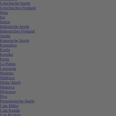
Griechische Inseln
Griechisches Festland
Ibiza
Ios
Istrien
Italienische Inseln
Italienisches Festland
Jandia
Kanarische Inseln
Karpathos
Korfu
Korsika
Kreta
La Palma
Lanzarote
Madeira
Mallorca
Malta (Insel)
Menorca
Mykonos
Pico
Portugiesische Inseln
Cala Millor
Cala Rajada
Can Picafort