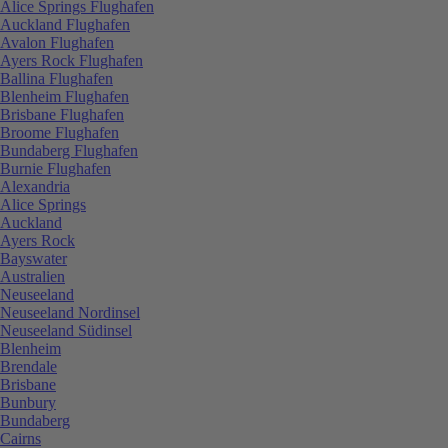
Alice Springs Flughafen
Auckland Flughafen
Avalon Flughafen
Ayers Rock Flughafen
Ballina Flughafen
Blenheim Flughafen
Brisbane Flughafen
Broome Flughafen
Bundaberg Flughafen
Burnie Flughafen
Alexandria
Alice Springs
Auckland
Ayers Rock
Bayswater
Australien
Neuseeland
Neuseeland Nordinsel
Neuseeland Südinsel
Blenheim
Brendale
Brisbane
Bunbury
Bundaberg
Cairns