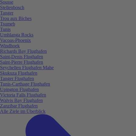
Sousse
Stellenbosch
Tanger
Trou aux Biches
Tsumeb
Tunis
Umhlanga Rocks
Vacoas-Phoenix
Windhoek
Richards Bay Flughafen
Saint-Denis Flughafen
Saint-Pierre Flughafen
Seychellen Flughafen Mahe
Skukuza Flughafen
Tanger Flughafen
Tunis-Carthage Flughafen
Upington Flughafen
Victoria Falls Flughafen
Walvis Bay Flughafen
Zanzibar Flughafen
Alle Ziele im Überblick