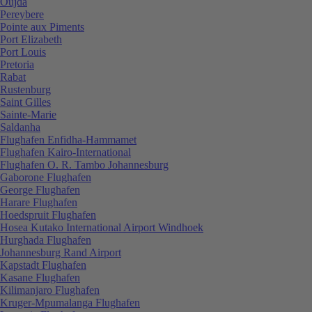
Oujda
Pereybere
Pointe aux Piments
Port Elizabeth
Port Louis
Pretoria
Rabat
Rustenburg
Saint Gilles
Sainte-Marie
Saldanha
Flughafen Enfidha-Hammamet
Flughafen Kairo-International
Flughafen O. R. Tambo Johannesburg
Gaborone Flughafen
George Flughafen
Harare Flughafen
Hoedspruit Flughafen
Hosea Kutako International Airport Windhoek
Hurghada Flughafen
Johannesburg Rand Airport
Kapstadt Flughafen
Kasane Flughafen
Kilimanjaro Flughafen
Kruger-Mpumalanga Flughafen