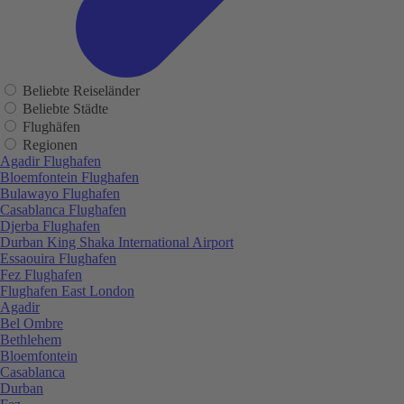
Beliebte Reiseländer
Beliebte Städte
Flughäfen
Regionen
Agadir Flughafen
Bloemfontein Flughafen
Bulawayo Flughafen
Casablanca Flughafen
Djerba Flughafen
Durban King Shaka International Airport
Essaouira Flughafen
Fez Flughafen
Flughafen East London
Agadir
Bel Ombre
Bethlehem
Bloemfontein
Casablanca
Durban