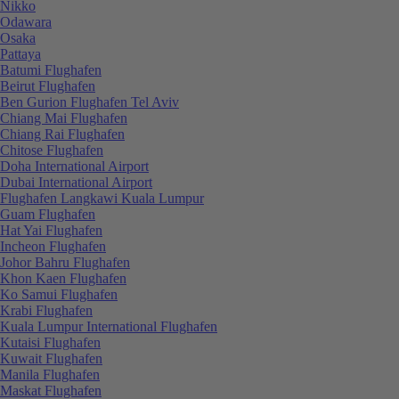
Nikko
Odawara
Osaka
Pattaya
Batumi Flughafen
Beirut Flughafen
Ben Gurion Flughafen Tel Aviv
Chiang Mai Flughafen
Chiang Rai Flughafen
Chitose Flughafen
Doha International Airport
Dubai International Airport
Flughafen Langkawi Kuala Lumpur
Guam Flughafen
Hat Yai Flughafen
Incheon Flughafen
Johor Bahru Flughafen
Khon Kaen Flughafen
Ko Samui Flughafen
Krabi Flughafen
Kuala Lumpur International Flughafen
Kutaisi Flughafen
Kuwait Flughafen
Manila Flughafen
Maskat Flughafen