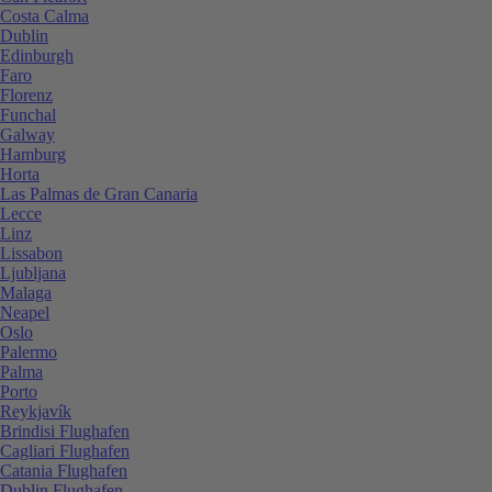
Costa Calma
Dublin
Edinburgh
Faro
Florenz
Funchal
Galway
Hamburg
Horta
Las Palmas de Gran Canaria
Lecce
Linz
Lissabon
Ljubljana
Malaga
Neapel
Oslo
Palermo
Palma
Porto
Reykjavík
Brindisi Flughafen
Cagliari Flughafen
Catania Flughafen
Dublin Flughafen