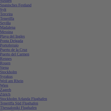
Sizilien
Spanisches Festland
Sylt
Terceira
Teneriffa
Sevilla
Madalena
Messina
Playa del Ingles
Ponta Delgada
Portoferraio
Puerto de la Cruz
Puerto del Carmen
Rennes
Rouen
Siena
Stockholm
Syrakus
Weil am Rhein
Wien
Zagreb
Zürich
Stockholm Arlanda Flughafen
Teneriffa Süd Flughafen
Thessaloniki Flughafen