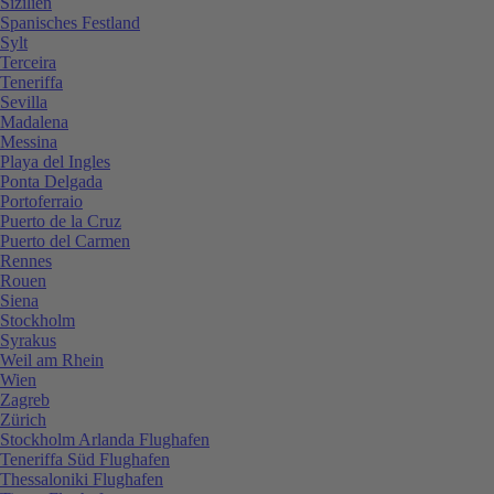
Sizilien
Spanisches Festland
Sylt
Terceira
Teneriffa
Sevilla
Madalena
Messina
Playa del Ingles
Ponta Delgada
Portoferraio
Puerto de la Cruz
Puerto del Carmen
Rennes
Rouen
Siena
Stockholm
Syrakus
Weil am Rhein
Wien
Zagreb
Zürich
Stockholm Arlanda Flughafen
Teneriffa Süd Flughafen
Thessaloniki Flughafen