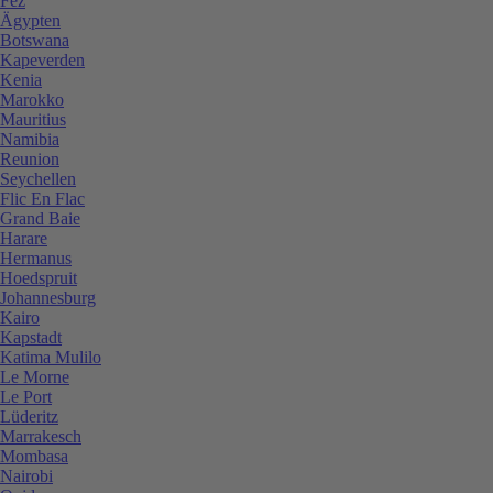
Fez
Ägypten
Botswana
Kapeverden
Kenia
Marokko
Mauritius
Namibia
Reunion
Seychellen
Flic En Flac
Grand Baie
Harare
Hermanus
Hoedspruit
Johannesburg
Kairo
Kapstadt
Katima Mulilo
Le Morne
Le Port
Lüderitz
Marrakesch
Mombasa
Nairobi