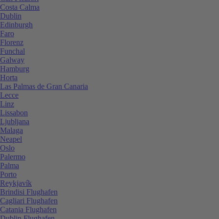
Costa Calma
Dublin
Edinburgh
Faro
Florenz
Funchal
Galway
Hamburg
Horta
Las Palmas de Gran Canaria
Lecce
Linz
Lissabon
Ljubljana
Malaga
Neapel
Oslo
Palermo
Palma
Porto
Reykjavík
Brindisi Flughafen
Cagliari Flughafen
Catania Flughafen
Dublin Flughafen