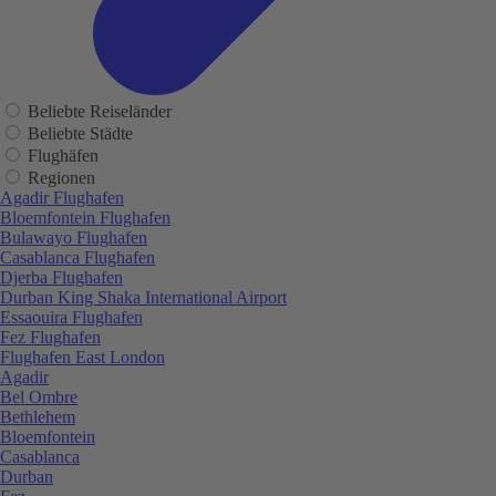
Beliebte Reiseländer
Beliebte Städte
Flughäfen
Regionen
Agadir Flughafen
Bloemfontein Flughafen
Bulawayo Flughafen
Casablanca Flughafen
Djerba Flughafen
Durban King Shaka International Airport
Essaouira Flughafen
Fez Flughafen
Flughafen East London
Agadir
Bel Ombre
Bethlehem
Bloemfontein
Casablanca
Durban