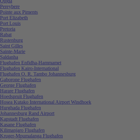
Oujda
Pereybere
Pointe aux Piments
Port Elizabeth
Port Louis
Pretoria
Rabat
Rustenburg
Saint Gilles
Sainte-Marie
Saldanha
Flughafen Enfidha-Hammamet
Flughafen Kairo-International
Flughafen O. R. Tambo Johannesburg
Gaborone Flughafen
George Flughafen
Harare Flughafen
Hoedspruit Flughafen
Hosea Kutako International Airport Windhoek
Hurghada Flughafen
Johannesburg Rand Airport
Kapstadt Flughafen
Kasane Flughafen
Kilimanjaro Flughafen
Kruger-Mpumalanga Flughafen