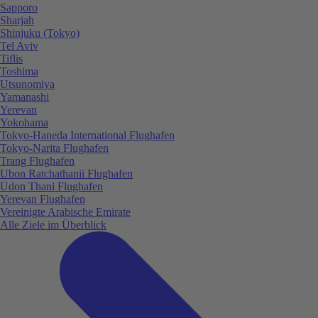
Sapporo
Sharjah
Shinjuku (Tokyo)
Tel Aviv
Tiflis
Toshima
Utsunomiya
Yamanashi
Yerevan
Yokohama
Tokyo-Haneda International Flughafen
Tokyo-Narita Flughafen
Trang Flughafen
Ubon Ratchathanii Flughafen
Udon Thani Flughafen
Yerevan Flughafen
Vereinigte Arabische Emirate
Alle Ziele im Überblick