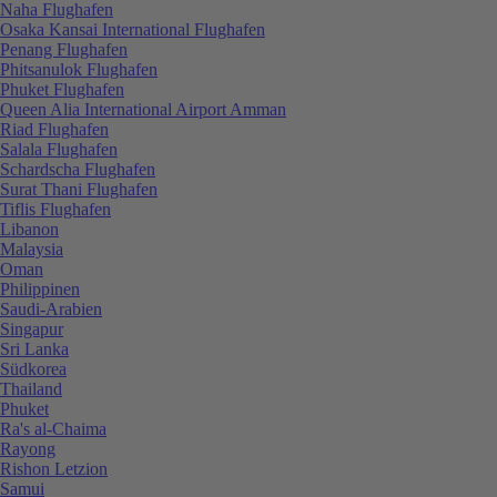
Naha Flughafen
Osaka Kansai International Flughafen
Penang Flughafen
Phitsanulok Flughafen
Phuket Flughafen
Queen Alia International Airport Amman
Riad Flughafen
Salala Flughafen
Schardscha Flughafen
Surat Thani Flughafen
Tiflis Flughafen
Libanon
Malaysia
Oman
Philippinen
Saudi-Arabien
Singapur
Sri Lanka
Südkorea
Thailand
Phuket
Ra's al-Chaima
Rayong
Rishon Letzion
Samui