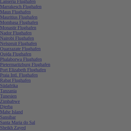
Lanseria Flughafen
Marrakesch Flughafen
Maun Flughafen
Mauritius Flughafen
Mombasa Flughafen
Monastir Flughafen
Nador Flughafen
Nairobi Flughafen
Nelspruit Flughafen
Ouarzazate Flughafen
Oujda Flughafen
Phalaborwa Flughafen
Pietermaritzburg Flughafen
Port Elizabeth Flughafen
Praia Intl. Flughafen
Rabat Flughafen
Südafrika
Tanzania
Tunesien
Zimbabwe
Djerba
Mahe Island
Sansibar
Santa Maria do Sal
Sheikh Zayed