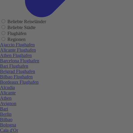
Beliebte Reiseländer
Beliebte Städte
Flughäfen
Regionen
Ajaccio Flughafen
Alicante Flughafen
Athen Flughafen
Barcelona Flughafen
Bari Flughafen
Belgrad Flughafen
Bilbao Flughafen
Bordeaux Flughafen
Alcudia
Alicante
Athen
Avignon
Bari
Berlin
Bilbao
Bologna
Cala d'Or