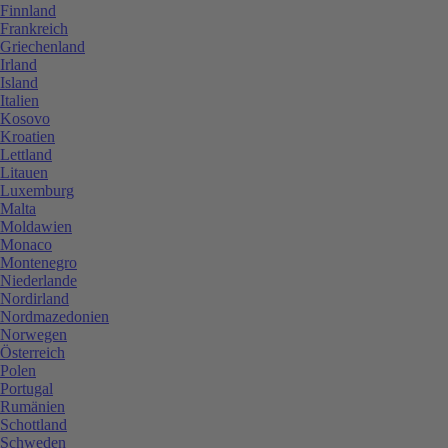
Finnland
Frankreich
Griechenland
Irland
Island
Italien
Kosovo
Kroatien
Lettland
Litauen
Luxemburg
Malta
Moldawien
Monaco
Montenegro
Niederlande
Nordirland
Nordmazedonien
Norwegen
Österreich
Polen
Portugal
Rumänien
Schottland
Schweden