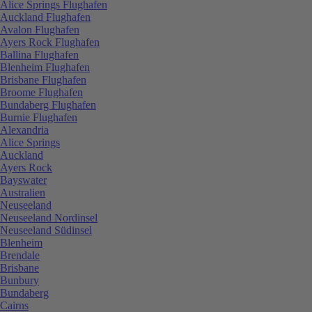
Alice Springs Flughafen
Auckland Flughafen
Avalon Flughafen
Ayers Rock Flughafen
Ballina Flughafen
Blenheim Flughafen
Brisbane Flughafen
Broome Flughafen
Bundaberg Flughafen
Burnie Flughafen
Alexandria
Alice Springs
Auckland
Ayers Rock
Bayswater
Australien
Neuseeland
Neuseeland Nordinsel
Neuseeland Südinsel
Blenheim
Brendale
Brisbane
Bunbury
Bundaberg
Cairns