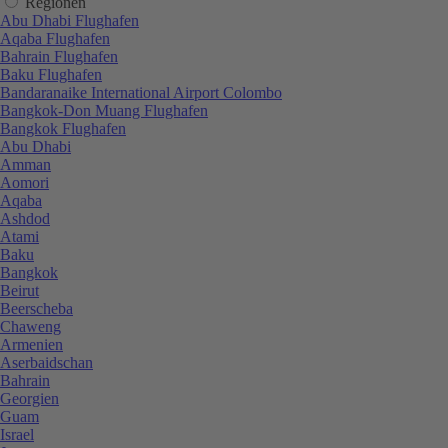
Regionen
Abu Dhabi Flughafen
Aqaba Flughafen
Bahrain Flughafen
Baku Flughafen
Bandaranaike International Airport Colombo
Bangkok-Don Muang Flughafen
Bangkok Flughafen
Abu Dhabi
Amman
Aomori
Aqaba
Ashdod
Atami
Baku
Bangkok
Beirut
Beerscheba
Chaweng
Armenien
Aserbaidschan
Bahrain
Georgien
Guam
Israel