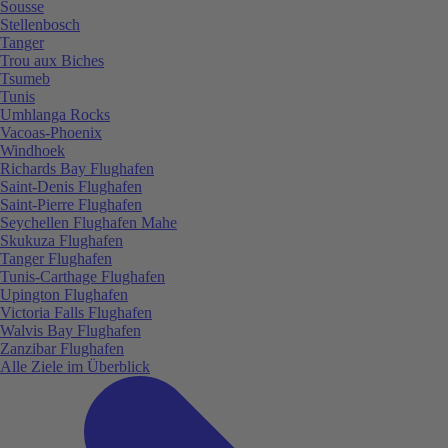
Sousse
Stellenbosch
Tanger
Trou aux Biches
Tsumeb
Tunis
Umhlanga Rocks
Vacoas-Phoenix
Windhoek
Richards Bay Flughafen
Saint-Denis Flughafen
Saint-Pierre Flughafen
Seychellen Flughafen Mahe
Skukuza Flughafen
Tanger Flughafen
Tunis-Carthage Flughafen
Upington Flughafen
Victoria Falls Flughafen
Walvis Bay Flughafen
Zanzibar Flughafen
Alle Ziele im Überblick