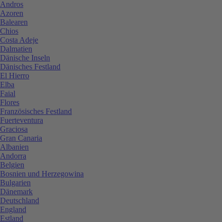
Andros
Azoren
Balearen
Chios
Costa Adeje
Dalmatien
Dänische Inseln
Dänisches Festland
El Hierro
Elba
Faial
Flores
Französisches Festland
Fuerteventura
Graciosa
Gran Canaria
Albanien
Andorra
Belgien
Bosnien und Herzegowina
Bulgarien
Dänemark
Deutschland
England
Estland