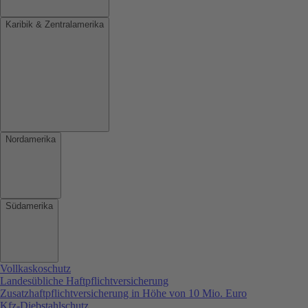
Karibik & Zentralamerika
Nordamerika
Südamerika
Vollkaskoschutz
Landesübliche Haftpflichtversicherung
Zusatzhaftpflichtversicherung in Höhe von 10 Mio. Euro
Kfz-Diebstahlschutz