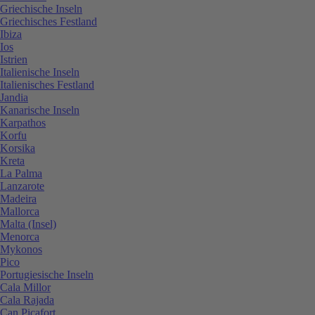
Griechische Inseln
Griechisches Festland
Ibiza
Ios
Istrien
Italienische Inseln
Italienisches Festland
Jandia
Kanarische Inseln
Karpathos
Korfu
Korsika
Kreta
La Palma
Lanzarote
Madeira
Mallorca
Malta (Insel)
Menorca
Mykonos
Pico
Portugiesische Inseln
Cala Millor
Cala Rajada
Can Picafort