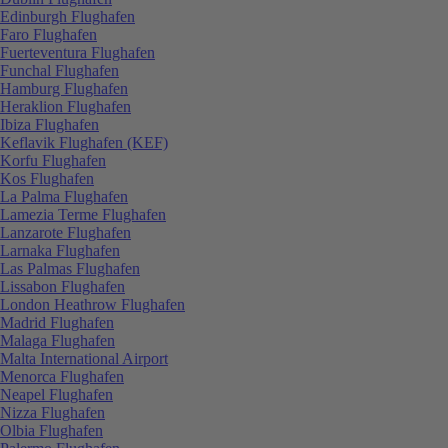
Edinburgh Flughafen
Faro Flughafen
Fuerteventura Flughafen
Funchal Flughafen
Hamburg Flughafen
Heraklion Flughafen
Ibiza Flughafen
Keflavik Flughafen (KEF)
Korfu Flughafen
Kos Flughafen
La Palma Flughafen
Lamezia Terme Flughafen
Lanzarote Flughafen
Larnaka Flughafen
Las Palmas Flughafen
Lissabon Flughafen
London Heathrow Flughafen
Madrid Flughafen
Malaga Flughafen
Malta International Airport
Menorca Flughafen
Neapel Flughafen
Nizza Flughafen
Olbia Flughafen