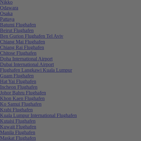
Nikko
Odawara
Osaka
Pattaya
Batumi Flughafen
Beirut Flughafen
Ben Gurion Flughafen Tel Aviv
Chiang Mai Flughafen
Chiang Rai Flughafen
Chitose Flughafen
Doha International Airport
Dubai International Airport
Flughafen Langkawi Kuala Lumpur
Guam Flughafen
Hat Yai Flughafen
Incheon Flughafen
Johor Bahru Flughafen
Khon Kaen Flughafen
Ko Samui Flughafen
Krabi Flughafen
Kuala Lumpur International Flughafen
Kutaisi Flughafen
Kuwait Flughafen
Manila Flughafen
Maskat Flughafen