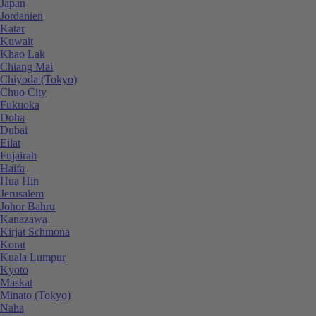
Japan
Jordanien
Katar
Kuwait
Khao Lak
Chiang Mai
Chiyoda (Tokyo)
Chuo City
Fukuoka
Doha
Dubai
Eilat
Fujairah
Haifa
Hua Hin
Jerusalem
Johor Bahru
Kanazawa
Kirjat Schmona
Korat
Kuala Lumpur
Kyoto
Maskat
Minato (Tokyo)
Naha