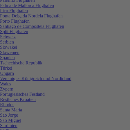
Palermo Flughafen
Palma de Mallorca Flughafen
Pico Flughafen
Ponta Delgada Nordela Flughafen
Porto Flughafen
Santiago de Compostela Flughafen
Split Flughafen
Schweiz
Serbien
Slowakei
Slowenien
Spanien
Tschechische Republik
Türkei
Ungarn
Vereinigtes Königreich und Nordirland
Wales
Zypern
Portugiesisches Festland
Restliches Kroatien
Rhodos
Santa Maria
Sao Jorge
Sao Miguel
Sardinien