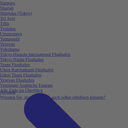
Sapporo
Sharjah
Shinjuku (Tokyo)
Tel Aviv
Tiflis
Toshima
Utsunomiya
Yamanashi
Yerevan
Yokohama
Tokyo-Haneda International Flughafen
Tokyo-Narita Flughafen
Trang Flughafen
Ubon Ratchathanii Flughafen
Udon Thani Flughafen
Yerevan Flughafen
Vereinigte Arabische Emirate
Alle Ziele im Überblick
Account
Wussten Sie, dass Sie vieles auch selbst erledigen können?