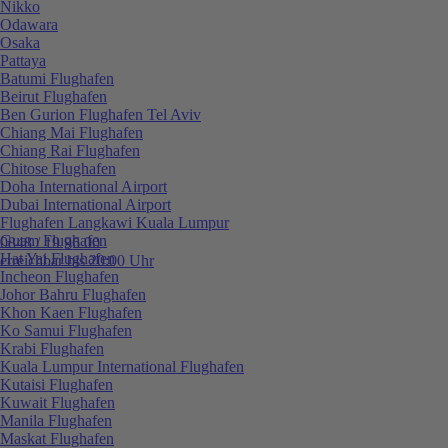
Nikko
Odawara
Osaka
Pattaya
Batumi Flughafen
Beirut Flughafen
Ben Gurion Flughafen Tel Aviv
Chiang Mai Flughafen
Chiang Rai Flughafen
Chitose Flughafen
Doha International Airport
Dubai International Airport
Flughafen Langkawi Kuala Lumpur
Guam Flughafen
0848 / 19 96 00
Hat Yai Flughafen
erreichbar bis 20:00 Uhr
Incheon Flughafen
Johor Bahru Flughafen
Khon Kaen Flughafen
Ko Samui Flughafen
Krabi Flughafen
Kuala Lumpur International Flughafen
Kutaisi Flughafen
Kuwait Flughafen
Manila Flughafen
Maskat Flughafen