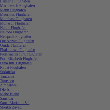
Lanseria Flughafen
Marrakesch Flughafen
Maun Flughafen
Mauritius Flughafen
Mombasa Flughafen
Monastir Flughafen
Nador Flughafen
Nairobi Flughafen
Nelspruit Flughafen
Ouarzazate Flughafen
Oujda Flughafen
Phalaborwa Flughafen
Pietermaritzburg Flughafen
Port Elizabeth Flughafen
Praia Intl. Flughafen
Rabat Flughafen
Südafrika
Tanzania
Tunesien
Zimbabwe
Djerba
Mahe Island
Sansibar
Santa Maria do Sal
Sheikh Zayed