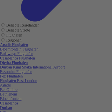
Beliebte Reiseländer
Beliebte Städte
Flughäfen
Regionen
Agadir Flughafen
Bloemfontein Flughafen
Bulawayo Flughafen
Casablanca Flughafen
Djerba Flughafen
Durban King Shaka International Airport
Essaouira Flughafen
Fez Flughafen
Flughafen East London
Agadir
Bel Ombre
Bethlehem
Bloemfontein
Casablanca
Durban