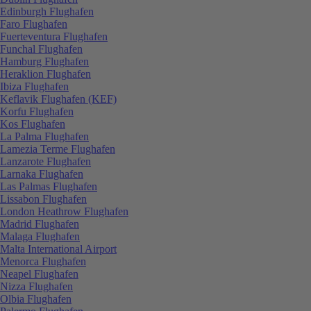
Edinburgh Flughafen
Faro Flughafen
Fuerteventura Flughafen
Funchal Flughafen
Hamburg Flughafen
Heraklion Flughafen
Ibiza Flughafen
Keflavik Flughafen (KEF)
Korfu Flughafen
Kos Flughafen
La Palma Flughafen
Lamezia Terme Flughafen
Lanzarote Flughafen
Larnaka Flughafen
Las Palmas Flughafen
Lissabon Flughafen
London Heathrow Flughafen
Madrid Flughafen
Malaga Flughafen
Malta International Airport
Menorca Flughafen
Neapel Flughafen
Nizza Flughafen
Olbia Flughafen