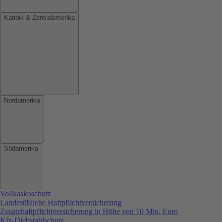
Karibik & Zentralamerika
Nordamerika
Südamerika
Vollkaskoschutz
Landesübliche Haftpflichtversicherung
Zusatzhaftpflichtversicherung in Höhe von 10 Mio. Euro
Kfz-Diebstahlschutz