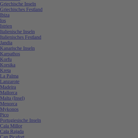
Griechische Inseln
Griechisches Festland
Ibiza
Ios
Istrien
Italienische Inseln
Italienisches Festland
Jandia
Kanarische Inseln
Karpathos
Korfu
Korsika
Kreta
La Palma
Lanzarote
Madeira
Mallorca
Malta (Insel)
Menorca
Mykonos
Pico
Portugiesische Inseln
Cala Millor
Cala Rajada
Can Picafort