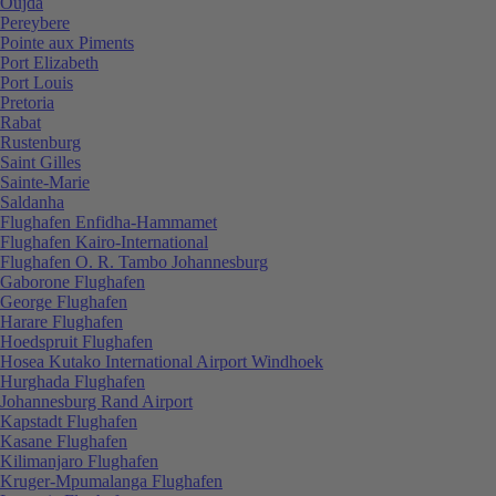
Oujda
Pereybere
Pointe aux Piments
Port Elizabeth
Port Louis
Pretoria
Rabat
Rustenburg
Saint Gilles
Sainte-Marie
Saldanha
Flughafen Enfidha-Hammamet
Flughafen Kairo-International
Flughafen O. R. Tambo Johannesburg
Gaborone Flughafen
George Flughafen
Harare Flughafen
Hoedspruit Flughafen
Hosea Kutako International Airport Windhoek
Hurghada Flughafen
Johannesburg Rand Airport
Kapstadt Flughafen
Kasane Flughafen
Kilimanjaro Flughafen
Kruger-Mpumalanga Flughafen