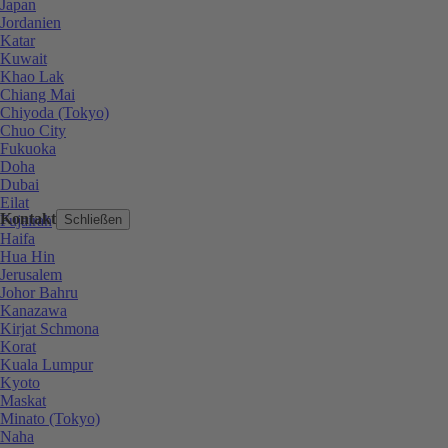
Japan
Jordanien
Katar
Kuwait
Khao Lak
Chiang Mai
Chiyoda (Tokyo)
Chuo City
Fukuoka
Doha
Dubai
Eilat
Kontakt
Fujairah
Schließen
Haifa
Hua Hin
Jerusalem
Johor Bahru
Kanazawa
Kirjat Schmona
Korat
Kuala Lumpur
Kyoto
Maskat
Minato (Tokyo)
Naha