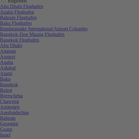
Regionen
Abu Dhabi Flughafen
Aqaba Flughafen
Bahrain Flughafen
Baku Flughafen
Bandaranaike International Airport Colombo
Bangkok-Don Muang Flughafen
Bangkok Flughafen
Abu Dhabi
Amman
Aomori
Aqaba
Ashdod
Atami
Baku
Bangkok
Beirut
Beerscheba
Chaweng
Armenien
Aserbaidschan
Bahrain
Georgien
Guam
Israel