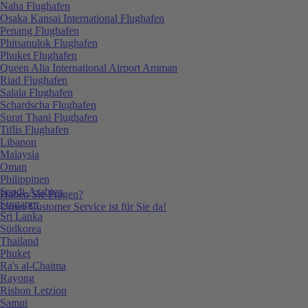
Naha Flughafen
Osaka Kansai International Flughafen
Penang Flughafen
Phitsanulok Flughafen
Phuket Flughafen
Queen Alia International Airport Amman
Riad Flughafen
Salala Flughafen
Schardscha Flughafen
Surat Thani Flughafen
Tiflis Flughafen
Libanon
Malaysia
Oman
Philippinen
Saudi-Arabien
Haben Sie Fragen?
Singapur
Unser Customer Service ist für Sie da!
Sri Lanka
Südkorea
Thailand
Phuket
Ra's al-Chaima
Rayong
Rishon Letzion
Samui