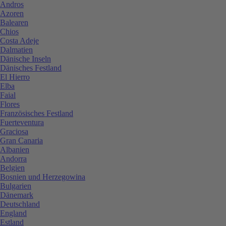
Andros
Azoren
Balearen
Chios
Costa Adeje
Dalmatien
Dänische Inseln
Dänisches Festland
El Hierro
Elba
Faial
Flores
Französisches Festland
Fuerteventura
Graciosa
Gran Canaria
Albanien
Andorra
Belgien
Bosnien und Herzegowina
Bulgarien
Dänemark
Deutschland
England
Estland