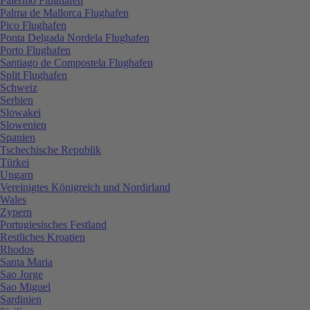
Palermo Flughafen
Palma de Mallorca Flughafen
Pico Flughafen
Ponta Delgada Nordela Flughafen
Porto Flughafen
Santiago de Compostela Flughafen
Split Flughafen
Schweiz
Serbien
Slowakei
Slowenien
Spanien
Tschechische Republik
Türkei
Ungarn
Vereinigtes Königreich und Nordirland
Wales
Zypern
Portugiesisches Festland
Restliches Kroatien
Rhodos
Santa Maria
Sao Jorge
Sao Miguel
Sardinien