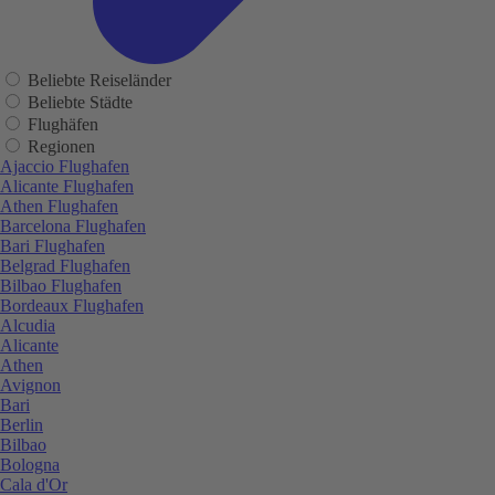
Beliebte Reiseländer
Beliebte Städte
Flughäfen
Regionen
Ajaccio Flughafen
Alicante Flughafen
Athen Flughafen
Barcelona Flughafen
Bari Flughafen
Belgrad Flughafen
Bilbao Flughafen
Bordeaux Flughafen
Alcudia
Alicante
Athen
Avignon
Bari
Berlin
Bilbao
Bologna
Cala d'Or