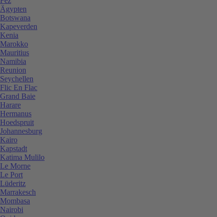
Fez
Ägypten
Botswana
Kapeverden
Kenia
Marokko
Mauritius
Namibia
Reunion
Seychellen
Flic En Flac
Grand Baie
Harare
Hermanus
Hoedspruit
Johannesburg
Kairo
Kapstadt
Katima Mulilo
Le Morne
Le Port
Lüderitz
Marrakesch
Mombasa
Nairobi