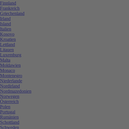
Finnland
Frankreich
Griechenland
Irland
Island
Italien
Kosovo
Kroatien
Lettland
Litauen
Luxemburg
Malta
Moldawien
Monaco
Montenegro
Niederlande
Nordirland
Nordmazedonien
Norwegen
Österreich
Polen
Portugal
Rumänien
Schottland
Schweden