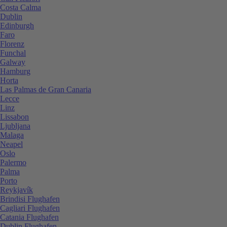
Costa Calma
Dublin
Edinburgh
Faro
Florenz
Funchal
Galway
Hamburg
Horta
Las Palmas de Gran Canaria
Lecce
Linz
Lissabon
Ljubljana
Malaga
Neapel
Oslo
Palermo
Palma
Porto
Reykjavík
Brindisi Flughafen
Cagliari Flughafen
Catania Flughafen
Dublin Flughafen