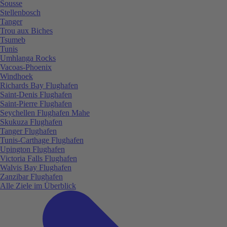
Sousse
Stellenbosch
Tanger
Trou aux Biches
Tsumeb
Tunis
Umhlanga Rocks
Vacoas-Phoenix
Windhoek
Richards Bay Flughafen
Saint-Denis Flughafen
Saint-Pierre Flughafen
Seychellen Flughafen Mahe
Skukuza Flughafen
Tanger Flughafen
Tunis-Carthage Flughafen
Upington Flughafen
Victoria Falls Flughafen
Walvis Bay Flughafen
Zanzibar Flughafen
Alle Ziele im Überblick