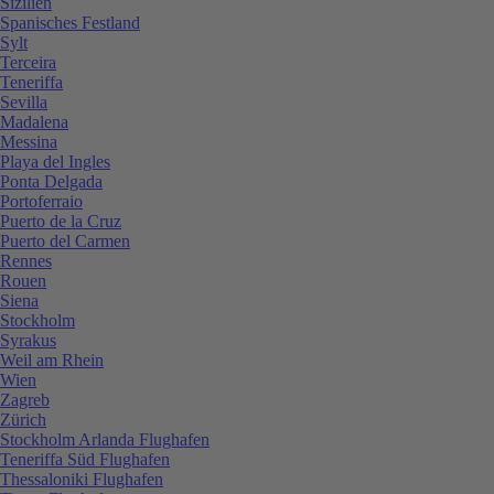
Sizilien
Spanisches Festland
Sylt
Terceira
Teneriffa
Sevilla
Madalena
Messina
Playa del Ingles
Ponta Delgada
Portoferraio
Puerto de la Cruz
Puerto del Carmen
Rennes
Rouen
Siena
Stockholm
Syrakus
Weil am Rhein
Wien
Zagreb
Zürich
Stockholm Arlanda Flughafen
Teneriffa Süd Flughafen
Thessaloniki Flughafen