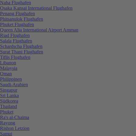
Naha Flughafen
Osaka Kansai International Flughafen
Penang Flughafen
Phitsanulok Flughafen
Phuket Flughafen
Queen Alia International Airport Amman
Riad Flughafen
Salala Flughafen
Schardscha Flughafen
Surat Thani Flughafen
Tiflis Flughafen
Libanon
Malaysia
Oman
Philippinen
Saudi-Arabien
Singapur
Sri Lanka
Südkorea
Thailand
Phuket
Ra's al-Chaima
Rayong
Rishon Letzion
Samui