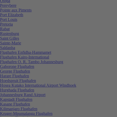
Oujda
Pereybere
Pointe aux Piments
Port Elizabeth
Port Louis
Pretoria
Rabat
Rustenburg
Saint Gilles
Sainte-Marie
Saldanha
Flughafen Enfidha-Hammamet
Flughafen Kairo-International
Flughafen O. R. Tambo Johannesburg
Gaborone Flughafen
George Flughafen
Harare Flughafen
Hoedspruit Flughafen
Hosea Kutako International Airport Windhoek
Hurghada Flughafen
Johannesburg Rand Airport
Kapstadt Flughafen
Kasane Flughafen
Kilimanjaro Flughafen
Kruger-Mpumalanga Flughafen