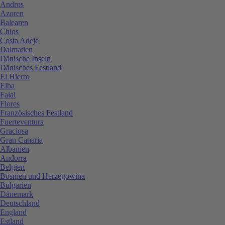
Andros
Azoren
Balearen
Chios
Costa Adeje
Dalmatien
Dänische Inseln
Dänisches Festland
El Hierro
Elba
Faial
Flores
Französisches Festland
Fuerteventura
Graciosa
Gran Canaria
Albanien
Andorra
Belgien
Bosnien und Herzegowina
Bulgarien
Dänemark
Deutschland
England
Estland