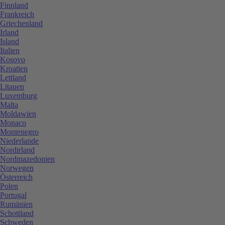
Finnland
Frankreich
Griechenland
Irland
Island
Italien
Kosovo
Kroatien
Lettland
Litauen
Luxemburg
Malta
Moldawien
Monaco
Montenegro
Niederlande
Nordirland
Nordmazedonien
Norwegen
Österreich
Polen
Portugal
Rumänien
Schottland
Schweden