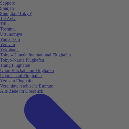
Sapporo
Sharjah
Shinjuku (Tokyo)
Tel Aviv
Tiflis
Toshima
Utsunomiya
Yamanashi
Yerevan
Yokohama
Tokyo-Haneda International Flughafen
Tokyo-Narita Flughafen
Trang Flughafen
Ubon Ratchathanii Flughafen
Udon Thani Flughafen
Yerevan Flughafen
Vereinigte Arabische Emirate
Alle Ziele im Überblick