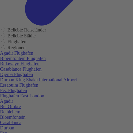
Beliebte Reiseländer
Beliebte Städte
Flughäfen
Regionen
Agadir Flughafen
Bloemfontein Flughafen
Bulawayo Flughafen
Casablanca Flughafen
Djerba Flughafen
Durban King Shaka International Airport
Essaouira Flughafen
Fez Flughafen
Flughafen East London
Agadir
Bel Ombre
Bethlehem
Bloemfontein
Casablanca
Durban