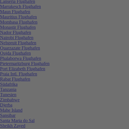
Lanseria Flughafen
Marrakesch Flughafen
Maun Flughafen
Mauritius Flughafen
Mombasa Flughafen
Monastir Flughafen
Nador Flughafen
Nairobi Flughafen
Nelspruit Flughafen
Ouarzazate Flughafen
Oujda Flughafen
Phalaborwa Flughafen
Pietermaritzburg Flughafen
Port Elizabeth Flughafen
Praia Intl. Flughafen
Rabat Flughafen
Südafrika
Tanzania
Tunesien
Zimbabwe
Djerba
Mahe Island
Sansibar
Santa Maria do Sal
Sheikh Zayed