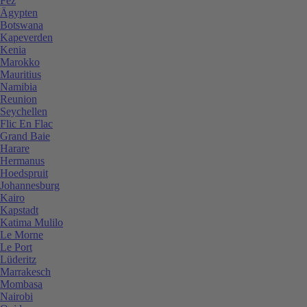
Fez
Ägypten
Botswana
Kapeverden
Kenia
Marokko
Mauritius
Namibia
Reunion
Seychellen
Flic En Flac
Grand Baie
Harare
Hermanus
Hoedspruit
Johannesburg
Kairo
Kapstadt
Katima Mulilo
Le Morne
Le Port
Lüderitz
Marrakesch
Mombasa
Nairobi