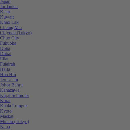
Japan
Jordanien
Katar
Kuwait
Khao Lak
Chiang Mai
Chiyoda (Tokyo)
Chuo City
Fukuoka
Doha
Dubai
Eilat
Fujairah
Haifa
Hua Hin
Jerusalem
Johor Bahru
Kanazawa
Kirjat Schmona
Korat
Kuala Lumpur
Kyoto
Maskat
Minato (Tokyo)
Naha