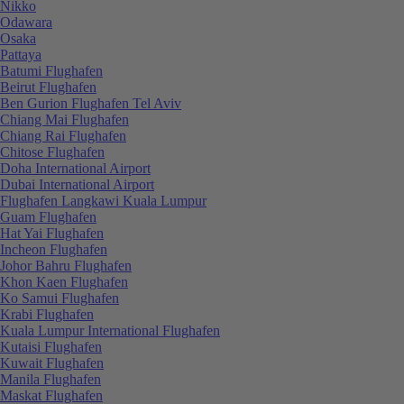
Nikko
Odawara
Osaka
Pattaya
Batumi Flughafen
Beirut Flughafen
Ben Gurion Flughafen Tel Aviv
Chiang Mai Flughafen
Chiang Rai Flughafen
Chitose Flughafen
Doha International Airport
Dubai International Airport
Flughafen Langkawi Kuala Lumpur
Guam Flughafen
Hat Yai Flughafen
Incheon Flughafen
Johor Bahru Flughafen
Khon Kaen Flughafen
Ko Samui Flughafen
Krabi Flughafen
Kuala Lumpur International Flughafen
Kutaisi Flughafen
Kuwait Flughafen
Manila Flughafen
Maskat Flughafen