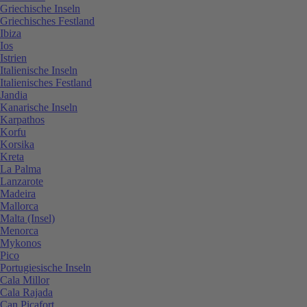
Griechische Inseln
Griechisches Festland
Ibiza
Ios
Istrien
Italienische Inseln
Italienisches Festland
Jandia
Kanarische Inseln
Karpathos
Korfu
Korsika
Kreta
La Palma
Lanzarote
Madeira
Mallorca
Malta (Insel)
Menorca
Mykonos
Pico
Portugiesische Inseln
Cala Millor
Cala Rajada
Can Picafort