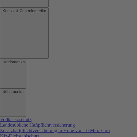
Karibik & Zentralamerika
Nordamerika
Südamerika
Vollkaskoschutz
Landesübliche Haftpflichtversicherung
Zusatzhaftpflichtversicherung in Höhe von 10 Mio. Euro
Kfz-Diebstahlschutz