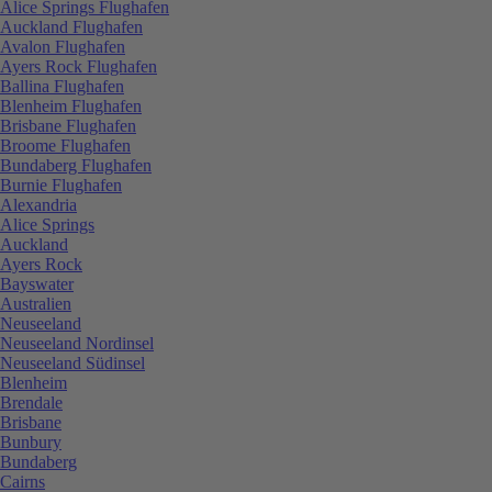
Alice Springs Flughafen
Auckland Flughafen
Avalon Flughafen
Ayers Rock Flughafen
Ballina Flughafen
Blenheim Flughafen
Brisbane Flughafen
Broome Flughafen
Bundaberg Flughafen
Burnie Flughafen
Alexandria
Alice Springs
Auckland
Ayers Rock
Bayswater
Australien
Neuseeland
Neuseeland Nordinsel
Neuseeland Südinsel
Blenheim
Brendale
Brisbane
Bunbury
Bundaberg
Cairns