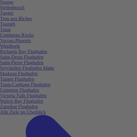
Sousse
Stellenbosch
Tanger
Trou aux Biches
Tsumeb
Tunis
Umhlanga Rocks
Vacoas-Phoenix
Windhoek
Richards Bay Flughafen
Saint-Denis Flughafen
Saint-Pierre Flughafen
Seychellen Flughafen Mahe
Skukuza Flughafen
Tanger Flughafen
Tunis-Carthage Flughafen
Upington Flughafen
Victoria Falls Flughafen
Walvis Bay Flughafen
Zanzibar Flughafen
Alle Ziele im Überblick