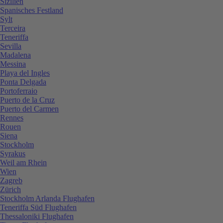
Sizilien
Spanisches Festland
Sylt
Terceira
Teneriffa
Sevilla
Madalena
Messina
Playa del Ingles
Ponta Delgada
Portoferraio
Puerto de la Cruz
Puerto del Carmen
Rennes
Rouen
Siena
Stockholm
Syrakus
Weil am Rhein
Wien
Zagreb
Zürich
Stockholm Arlanda Flughafen
Teneriffa Süd Flughafen
Thessaloniki Flughafen