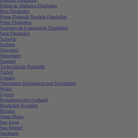
Palermo Flughafen
Palma de Mallorca Flughafen
Pico Flughafen
Ponta Delgada Nordela Flughafen
Porto Flughafen
Santiago de Compostela Flughafen
Split Flughafen
Schweiz
Serbien
Slowakei
Slowenien
Spanien
Tschechische Republik
Türkei
Ungarn
Vereinigtes Königreich und Nordirland
Wales
Zypern
Portugiesisches Festland
Restliches Kroatien
Rhodos
Santa Maria
Sao Jorge
Sao Miguel
Sardinien