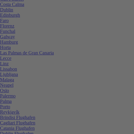
Costa Calma
Dublin
Edinburgh
Faro
Florenz
Funchal
Galway
Hamburg
Horta
Las Palmas de Gran Canaria
Lecce
Linz
Lissabon
Ljubljana
Malaga
Neapel
Oslo
Palermo
Palma
Porto
Reykjavík
Brindisi Flughafen
Cagliari Flughafen
Catania Flughafen
Dublin Flughafen