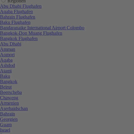
Regionen
Abu Dhabi Flughafen
Aqaba Flughafen
Bahrain Flughafen
Baku Flughafen
Bandaranaike International Airport Colombo
Bangkok-Don Muang Flughafen
Bangkok Flughafen
Abu Dhabi
Amman
Aomori
Aqaba
Ashdod
Atami
Baku
Bangkok
Beirut
Beerscheba
Chaweng
Armenien
Aserbaidschan
Bahrain
Georgien
Guam
Israel