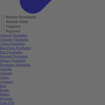
Beliebte Reiseländer
Beliebte Städte
Flughäfen
Regionen
Ajaccio Flughafen
Alicante Flughafen
Athen Flughafen
Barcelona Flughafen
Bari Flughafen
Belgrad Flughafen
Bilbao Flughafen
Bordeaux Flughafen
Alcudia
Alicante
Athen
Avignon
Bari
Berlin
Bilbao
Bologna
Cala d'Or