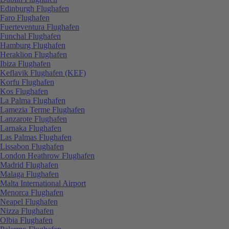
Edinburgh Flughafen
Faro Flughafen
Fuerteventura Flughafen
Funchal Flughafen
Hamburg Flughafen
Heraklion Flughafen
Ibiza Flughafen
Keflavik Flughafen (KEF)
Korfu Flughafen
Kos Flughafen
La Palma Flughafen
Lamezia Terme Flughafen
Lanzarote Flughafen
Larnaka Flughafen
Las Palmas Flughafen
Lissabon Flughafen
London Heathrow Flughafen
Madrid Flughafen
Malaga Flughafen
Malta International Airport
Menorca Flughafen
Neapel Flughafen
Nizza Flughafen
Olbia Flughafen