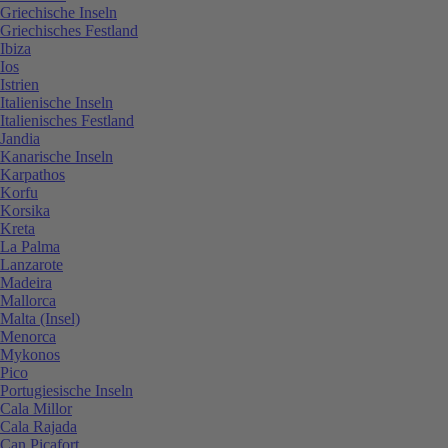
Griechische Inseln
Griechisches Festland
Ibiza
Ios
Istrien
Italienische Inseln
Italienisches Festland
Jandia
Kanarische Inseln
Karpathos
Korfu
Korsika
Kreta
La Palma
Lanzarote
Madeira
Mallorca
Malta (Insel)
Menorca
Mykonos
Pico
Portugiesische Inseln
Cala Millor
Cala Rajada
Can Picafort