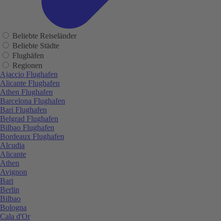
Beliebte Reiseländer
Beliebte Städte
Flughäfen
Regionen
Ajaccio Flughafen
Alicante Flughafen
Athen Flughafen
Barcelona Flughafen
Bari Flughafen
Belgrad Flughafen
Bilbao Flughafen
Bordeaux Flughafen
Alcudia
Alicante
Athen
Avignon
Bari
Berlin
Bilbao
Bologna
Cala d'Or