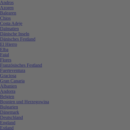
Andros
Azoren
Balearen
Chios
Costa Adeje
Dalmatien
Dänische Inseln
Dänisches Festland
El Hierro
Elba
Faial
Flores
Französisches Festland
Fuerteventura
Graciosa
Gran Canaria
Albanien
Andorra
Belgien
Bosnien und Herzegowina
Bulgarien
Dänemark
Deutschland
England
Estland