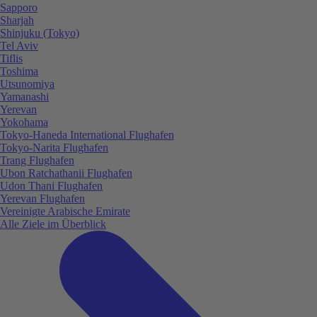
Sapporo
Sharjah
Shinjuku (Tokyo)
Tel Aviv
Tiflis
Toshima
Utsunomiya
Yamanashi
Yerevan
Yokohama
Tokyo-Haneda International Flughafen
Tokyo-Narita Flughafen
Trang Flughafen
Ubon Ratchathanii Flughafen
Udon Thani Flughafen
Yerevan Flughafen
Vereinigte Arabische Emirate
Alle Ziele im Überblick