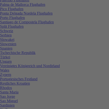
Palermo Flughafen
Palma de Mallorca Flughafen
Pico Flughafen
Ponta Delgada Nordela Flughafen
Porto Flughafen
Santiago de Compostela Flughafen
Split Flughafen
Schweiz
Serbien
Slowakei
Slowenien
Spanien
Tschechische Republik
Türkei
Ungarn
Vereinigtes Königreich und Nordirland
Wales
Zypern
Portugiesisches Festland
Restliches Kroatien
Rhodos
Santa Maria
Sao Jorge
Sao Miguel
Sardinien