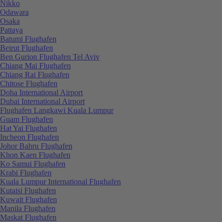
Nikko
Odawara
Osaka
Pattaya
Batumi Flughafen
Beirut Flughafen
Ben Gurion Flughafen Tel Aviv
Chiang Mai Flughafen
Chiang Rai Flughafen
Chitose Flughafen
Doha International Airport
Dubai International Airport
Flughafen Langkawi Kuala Lumpur
Guam Flughafen
Hat Yai Flughafen
Incheon Flughafen
Johor Bahru Flughafen
Khon Kaen Flughafen
Ko Samui Flughafen
Krabi Flughafen
Kuala Lumpur International Flughafen
Kutaisi Flughafen
Kuwait Flughafen
Manila Flughafen
Maskat Flughafen