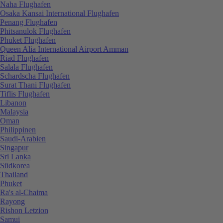
Naha Flughafen
Osaka Kansai International Flughafen
Penang Flughafen
Phitsanulok Flughafen
Phuket Flughafen
Queen Alia International Airport Amman
Riad Flughafen
Salala Flughafen
Schardscha Flughafen
Surat Thani Flughafen
Tiflis Flughafen
Libanon
Malaysia
Oman
Philippinen
Saudi-Arabien
Singapur
Sri Lanka
Südkorea
Thailand
Phuket
Ra's al-Chaima
Rayong
Rishon Letzion
Samui