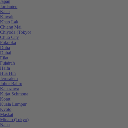
Japan
Jordanien
Katar
Kuwait
Khao Lak
Chiang Mai
Chiyoda (Tokyo)
Chuo City
Fukuoka
Doha
Dubai
Eilat
Fujairah
Haifa
Hua Hin
Jerusalem
Johor Bahru
Kanazawa
Kirjat Schmona
Korat
Kuala Lumpur
Kyoto
Maskat
Minato (Tokyo)
Naha