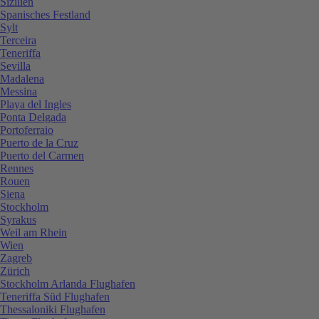
Sizilien
Spanisches Festland
Sylt
Terceira
Teneriffa
Sevilla
Madalena
Messina
Playa del Ingles
Ponta Delgada
Portoferraio
Puerto de la Cruz
Puerto del Carmen
Rennes
Rouen
Siena
Stockholm
Syrakus
Weil am Rhein
Wien
Zagreb
Zürich
Stockholm Arlanda Flughafen
Teneriffa Süd Flughafen
Thessaloniki Flughafen