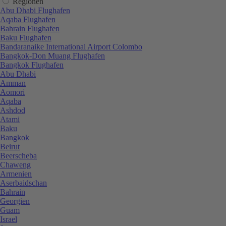
Regionen
Abu Dhabi Flughafen
Aqaba Flughafen
Bahrain Flughafen
Baku Flughafen
Bandaranaike International Airport Colombo
Bangkok-Don Muang Flughafen
Bangkok Flughafen
Abu Dhabi
Amman
Aomori
Aqaba
Ashdod
Atami
Baku
Bangkok
Beirut
Beerscheba
Chaweng
Armenien
Aserbaidschan
Bahrain
Georgien
Guam
Israel