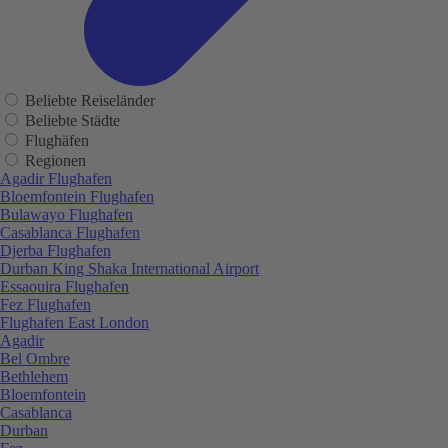
Beliebte Reiseländer
Beliebte Städte
Flughäfen
Regionen
Agadir Flughafen
Bloemfontein Flughafen
Bulawayo Flughafen
Casablanca Flughafen
Djerba Flughafen
Durban King Shaka International Airport
Essaouira Flughafen
Fez Flughafen
Flughafen East London
Agadir
Bel Ombre
Bethlehem
Bloemfontein
Casablanca
Durban