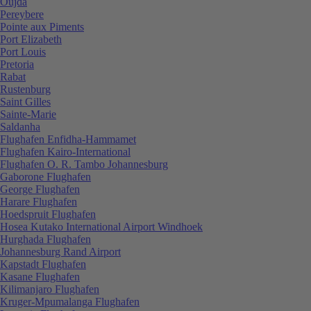
Oujda
Pereybere
Pointe aux Piments
Port Elizabeth
Port Louis
Pretoria
Rabat
Rustenburg
Saint Gilles
Sainte-Marie
Saldanha
Flughafen Enfidha-Hammamet
Flughafen Kairo-International
Flughafen O. R. Tambo Johannesburg
Gaborone Flughafen
George Flughafen
Harare Flughafen
Hoedspruit Flughafen
Hosea Kutako International Airport Windhoek
Hurghada Flughafen
Johannesburg Rand Airport
Kapstadt Flughafen
Kasane Flughafen
Kilimanjaro Flughafen
Kruger-Mpumalanga Flughafen