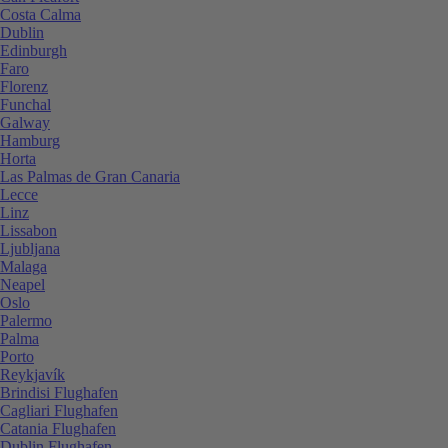
Costa Calma
Dublin
Edinburgh
Faro
Florenz
Funchal
Galway
Hamburg
Horta
Las Palmas de Gran Canaria
Lecce
Linz
Lissabon
Ljubljana
Malaga
Neapel
Oslo
Palermo
Palma
Porto
Reykjavík
Brindisi Flughafen
Cagliari Flughafen
Catania Flughafen
Dublin Flughafen