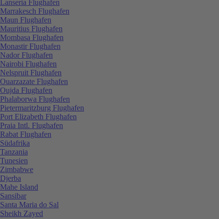
Lanseria Flughafen
Marrakesch Flughafen
Maun Flughafen
Mauritius Flughafen
Mombasa Flughafen
Monastir Flughafen
Nador Flughafen
Nairobi Flughafen
Nelspruit Flughafen
Ouarzazate Flughafen
Oujda Flughafen
Phalaborwa Flughafen
Pietermaritzburg Flughafen
Port Elizabeth Flughafen
Praia Intl. Flughafen
Rabat Flughafen
Südafrika
Tanzania
Tunesien
Zimbabwe
Djerba
Mahe Island
Sansibar
Santa Maria do Sal
Sheikh Zayed