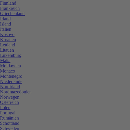
Finnland
Frankreich
Griechenland
Irland
Island
Italien
Kosovo
Kroatien
Lettland
Litauen
Luxemburg
Malta
Moldawien
Monaco
Montenegro
Niederlande
Nordirland
Nordmazedonien
Norwegen
Österreich
Polen
Portugal
Rumänien
Schottland
Schweden