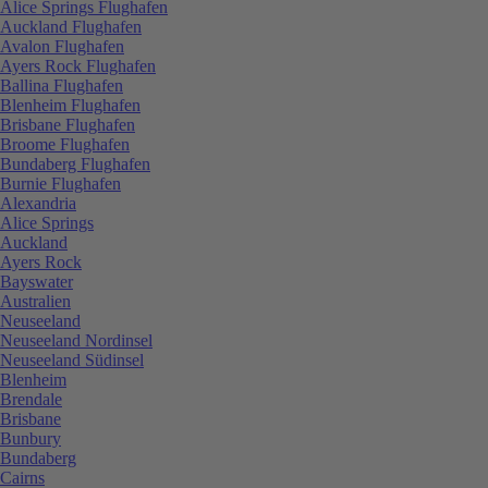
Alice Springs Flughafen
Auckland Flughafen
Avalon Flughafen
Ayers Rock Flughafen
Ballina Flughafen
Blenheim Flughafen
Brisbane Flughafen
Broome Flughafen
Bundaberg Flughafen
Burnie Flughafen
Alexandria
Alice Springs
Auckland
Ayers Rock
Bayswater
Australien
Neuseeland
Neuseeland Nordinsel
Neuseeland Südinsel
Blenheim
Brendale
Brisbane
Bunbury
Bundaberg
Cairns