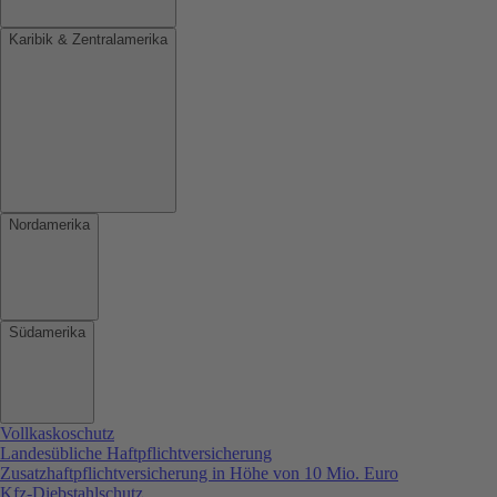
Karibik & Zentralamerika
Nordamerika
Südamerika
Vollkaskoschutz
Landesübliche Haftpflichtversicherung
Zusatzhaftpflichtversicherung in Höhe von 10 Mio. Euro
Kfz-Diebstahlschutz