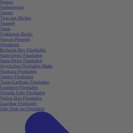
Sousse
Stellenbosch
Tanger
Trou aux Biches
Tsumeb
Tunis
Umhlanga Rocks
Vacoas-Phoenix
Windhoek
Richards Bay Flughafen
Saint-Denis Flughafen
Saint-Pierre Flughafen
Seychellen Flughafen Mahe
Skukuza Flughafen
Tanger Flughafen
Tunis-Carthage Flughafen
Upington Flughafen
Victoria Falls Flughafen
Walvis Bay Flughafen
Zanzibar Flughafen
Alle Ziele im Überblick