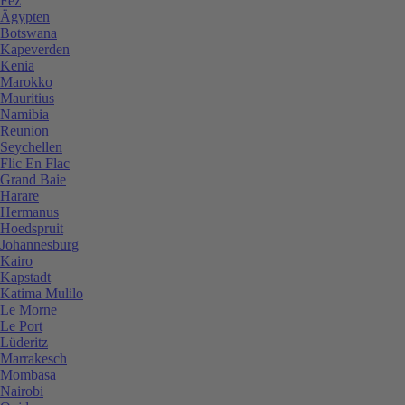
Fez
Ägypten
Botswana
Kapeverden
Kenia
Marokko
Mauritius
Namibia
Reunion
Seychellen
Flic En Flac
Grand Baie
Harare
Hermanus
Hoedspruit
Johannesburg
Kairo
Kapstadt
Katima Mulilo
Le Morne
Le Port
Lüderitz
Marrakesch
Mombasa
Nairobi