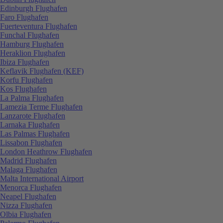
Edinburgh Flughafen
Faro Flughafen
Fuerteventura Flughafen
Funchal Flughafen
Hamburg Flughafen
Heraklion Flughafen
Ibiza Flughafen
Keflavik Flughafen (KEF)
Korfu Flughafen
Kos Flughafen
La Palma Flughafen
Lamezia Terme Flughafen
Lanzarote Flughafen
Larnaka Flughafen
Las Palmas Flughafen
Lissabon Flughafen
London Heathrow Flughafen
Madrid Flughafen
Malaga Flughafen
Malta International Airport
Menorca Flughafen
Neapel Flughafen
Nizza Flughafen
Olbia Flughafen