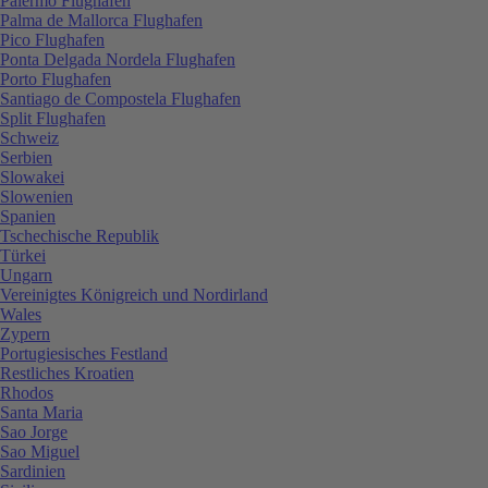
Palermo Flughafen
Palma de Mallorca Flughafen
Pico Flughafen
Ponta Delgada Nordela Flughafen
Porto Flughafen
Santiago de Compostela Flughafen
Split Flughafen
Schweiz
Serbien
Slowakei
Slowenien
Spanien
Tschechische Republik
Türkei
Ungarn
Vereinigtes Königreich und Nordirland
Wales
Zypern
Portugiesisches Festland
Restliches Kroatien
Rhodos
Santa Maria
Sao Jorge
Sao Miguel
Sardinien