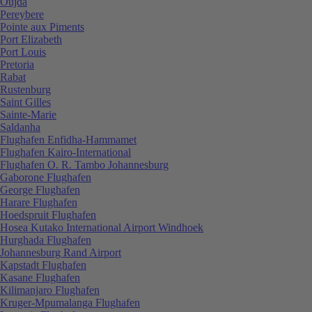
Oujda
Pereybere
Pointe aux Piments
Port Elizabeth
Port Louis
Pretoria
Rabat
Rustenburg
Saint Gilles
Sainte-Marie
Saldanha
Flughafen Enfidha-Hammamet
Flughafen Kairo-International
Flughafen O. R. Tambo Johannesburg
Gaborone Flughafen
George Flughafen
Harare Flughafen
Hoedspruit Flughafen
Hosea Kutako International Airport Windhoek
Hurghada Flughafen
Johannesburg Rand Airport
Kapstadt Flughafen
Kasane Flughafen
Kilimanjaro Flughafen
Kruger-Mpumalanga Flughafen