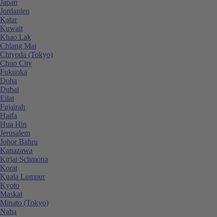
Japan
Jordanien
Katar
Kuwait
Khao Lak
Chiang Mai
Chiyoda (Tokyo)
Chuo City
Fukuoka
Doha
Dubai
Eilat
Fujairah
Haifa
Hua Hin
Jerusalem
Johor Bahru
Kanazawa
Kirjat Schmona
Korat
Kuala Lumpur
Kyoto
Maskat
Minato (Tokyo)
Naha