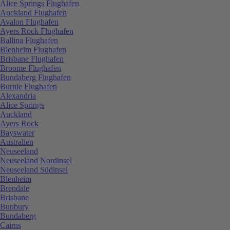
Alice Springs Flughafen
Auckland Flughafen
Avalon Flughafen
Ayers Rock Flughafen
Ballina Flughafen
Blenheim Flughafen
Brisbane Flughafen
Broome Flughafen
Bundaberg Flughafen
Burnie Flughafen
Alexandria
Alice Springs
Auckland
Ayers Rock
Bayswater
Australien
Neuseeland
Neuseeland Nordinsel
Neuseeland Südinsel
Blenheim
Brendale
Brisbane
Bunbury
Bundaberg
Cairns