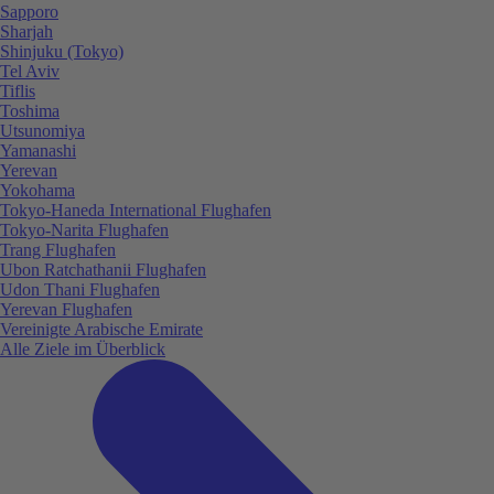
Sapporo
Sharjah
Shinjuku (Tokyo)
Tel Aviv
Tiflis
Toshima
Utsunomiya
Yamanashi
Yerevan
Yokohama
Tokyo-Haneda International Flughafen
Tokyo-Narita Flughafen
Trang Flughafen
Ubon Ratchathanii Flughafen
Udon Thani Flughafen
Yerevan Flughafen
Vereinigte Arabische Emirate
Alle Ziele im Überblick