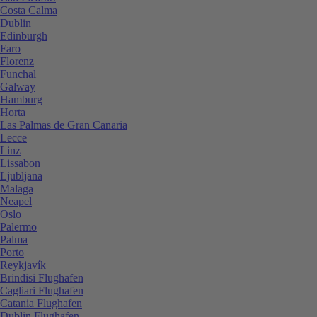
Costa Calma
Dublin
Edinburgh
Faro
Florenz
Funchal
Galway
Hamburg
Horta
Las Palmas de Gran Canaria
Lecce
Linz
Lissabon
Ljubljana
Malaga
Neapel
Oslo
Palermo
Palma
Porto
Reykjavík
Brindisi Flughafen
Cagliari Flughafen
Catania Flughafen
Dublin Flughafen