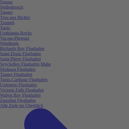
Sousse
Stellenbosch
Tanger
Trou aux Biches
Tsumeb
Tunis
Umhlanga Rocks
Vacoas-Phoenix
Windhoek
Richards Bay Flughafen
Saint-Denis Flughafen
Saint-Pierre Flughafen
Seychellen Flughafen Mahe
Skukuza Flughafen
Tanger Flughafen
Tunis-Carthage Flughafen
Upington Flughafen
Victoria Falls Flughafen
Walvis Bay Flughafen
Zanzibar Flughafen
Alle Ziele im Überblick