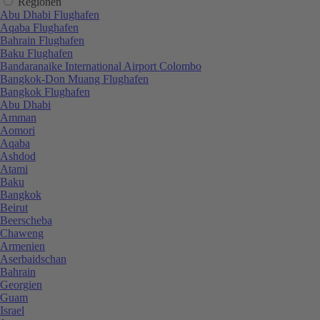
Regionen
Abu Dhabi Flughafen
Aqaba Flughafen
Bahrain Flughafen
Baku Flughafen
Bandaranaike International Airport Colombo
Bangkok-Don Muang Flughafen
Bangkok Flughafen
Abu Dhabi
Amman
Aomori
Aqaba
Ashdod
Atami
Baku
Bangkok
Beirut
Beerscheba
Chaweng
Armenien
Aserbaidschan
Bahrain
Georgien
Guam
Israel