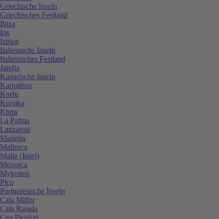
Griechische Inseln
Griechisches Festland
Ibiza
Ios
Istrien
Italienische Inseln
Italienisches Festland
Jandia
Kanarische Inseln
Karpathos
Korfu
Korsika
Kreta
La Palma
Lanzarote
Madeira
Mallorca
Malta (Insel)
Menorca
Mykonos
Pico
Portugiesische Inseln
Cala Millor
Cala Rajada
Can Picafort