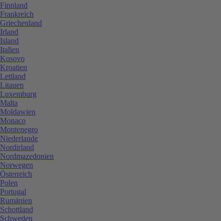
Finnland
Frankreich
Griechenland
Irland
Island
Italien
Kosovo
Kroatien
Lettland
Litauen
Luxemburg
Malta
Moldawien
Monaco
Montenegro
Niederlande
Nordirland
Nordmazedonien
Norwegen
Österreich
Polen
Portugal
Rumänien
Schottland
Schweden