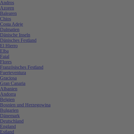
Andros
Azoren
Balearen
Chios
Costa Adeje
Dalmatien
Dänische Inseln
Dänisches Festland
El Hierro
Elba
Faial
Flores
Französisches Festland
Fuerteventura
Graciosa
Gran Canaria
Albanien
Andorra
Belgien
Bosnien und Herzegowina
Bulgarien
Dänemark
Deutschland
England
Estland