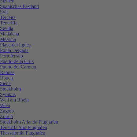
Sizilien
Spanisches Festland
Sylt
Terceira
Teneriffa
Sevilla
Madalena
Messina
Playa del Ingles
Ponta Delgada
Portoferraio
Puerto de la Cruz
Puerto del Carmen
Rennes
Rouen
Siena
Stockholm
Syrakus
Weil am Rhein
Wien
Zagreb
Zürich
Stockholm Arlanda Flughafen
Teneriffa Süd Flughafen
Thessaloniki Flughafen