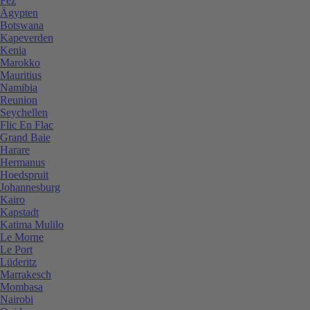
Fez
Ägypten
Botswana
Kapeverden
Kenia
Marokko
Mauritius
Namibia
Reunion
Seychellen
Flic En Flac
Grand Baie
Harare
Hermanus
Hoedspruit
Johannesburg
Kairo
Kapstadt
Katima Mulilo
Le Morne
Le Port
Lüderitz
Marrakesch
Mombasa
Nairobi