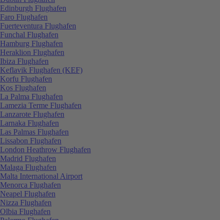
Edinburgh Flughafen
Faro Flughafen
Fuerteventura Flughafen
Funchal Flughafen
Hamburg Flughafen
Heraklion Flughafen
Ibiza Flughafen
Keflavik Flughafen (KEF)
Korfu Flughafen
Kos Flughafen
La Palma Flughafen
Lamezia Terme Flughafen
Lanzarote Flughafen
Larnaka Flughafen
Las Palmas Flughafen
Lissabon Flughafen
London Heathrow Flughafen
Madrid Flughafen
Malaga Flughafen
Malta International Airport
Menorca Flughafen
Neapel Flughafen
Nizza Flughafen
Olbia Flughafen