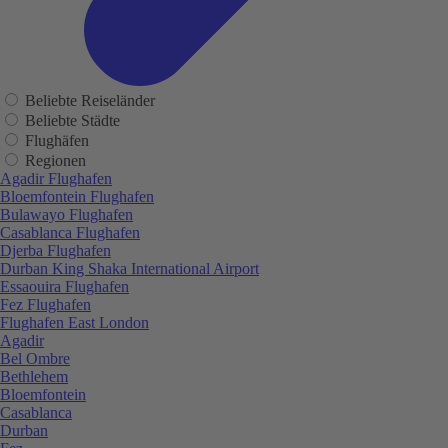
Beliebte Reiseländer
Beliebte Städte
Flughäfen
Regionen
Agadir Flughafen
Bloemfontein Flughafen
Bulawayo Flughafen
Casablanca Flughafen
Djerba Flughafen
Durban King Shaka International Airport
Essaouira Flughafen
Fez Flughafen
Flughafen East London
Agadir
Bel Ombre
Bethlehem
Bloemfontein
Casablanca
Durban