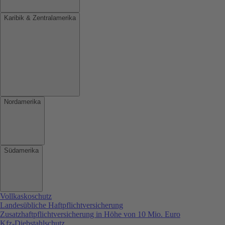
Karibik & Zentralamerika
Nordamerika
Südamerika
Vollkaskoschutz
Landesübliche Haftpflichtversicherung
Zusatzhaftpflichtversicherung in Höhe von 10 Mio. Euro
Kfz-Diebstahlschutz