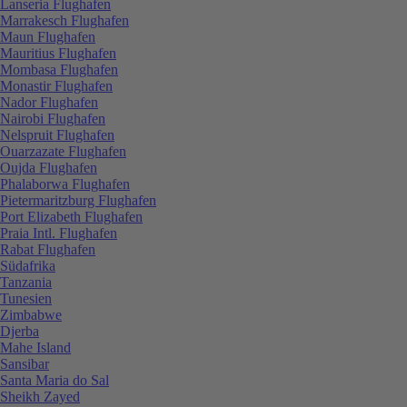
Lanseria Flughafen
Marrakesch Flughafen
Maun Flughafen
Mauritius Flughafen
Mombasa Flughafen
Monastir Flughafen
Nador Flughafen
Nairobi Flughafen
Nelspruit Flughafen
Ouarzazate Flughafen
Oujda Flughafen
Phalaborwa Flughafen
Pietermaritzburg Flughafen
Port Elizabeth Flughafen
Praia Intl. Flughafen
Rabat Flughafen
Südafrika
Tanzania
Tunesien
Zimbabwe
Djerba
Mahe Island
Sansibar
Santa Maria do Sal
Sheikh Zayed