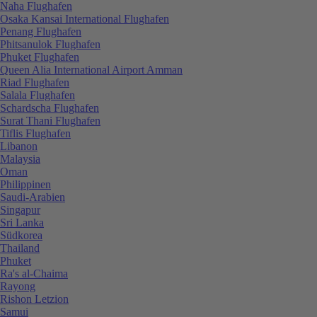
Naha Flughafen
Osaka Kansai International Flughafen
Penang Flughafen
Phitsanulok Flughafen
Phuket Flughafen
Queen Alia International Airport Amman
Riad Flughafen
Salala Flughafen
Schardscha Flughafen
Surat Thani Flughafen
Tiflis Flughafen
Libanon
Malaysia
Oman
Philippinen
Saudi-Arabien
Singapur
Sri Lanka
Südkorea
Thailand
Phuket
Ra's al-Chaima
Rayong
Rishon Letzion
Samui