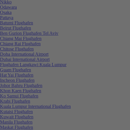
Nikko
Odawara
Osaka
Pattaya
Batumi Flughafen
Beirut Flughafen
Ben Gurion Flughafen Tel Aviv
Chiang Mai Flughafen
Chiang Rai Flughafen
Chitose Flughafen
Doha International Airport
Dubai International Airport
Flughafen Langkawi Kuala Lumpur
Guam Flughafen
Hat Yai Flughafen
Incheon Flughafen
Johor Bahru Flughafen
Khon Kaen Flughafen
Ko Samui Flughafen
Krabi Flughafen
Kuala Lumpur International Flughafen
Kutaisi Flughafen
Kuwait Flughafen
Manila Flughafen
Maskat Flughafen