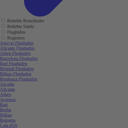
Beliebte Reiseländer
Beliebte Städte
Flughäfen
Regionen
Ajaccio Flughafen
Alicante Flughafen
Athen Flughafen
Barcelona Flughafen
Bari Flughafen
Belgrad Flughafen
Bilbao Flughafen
Bordeaux Flughafen
Alcudia
Alicante
Athen
Avignon
Bari
Berlin
Bilbao
Bologna
Cala d'Or