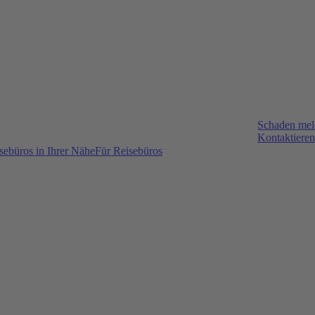
Schaden me
Kontaktieren
sebüros in Ihrer Nähe
Für Reisebüros