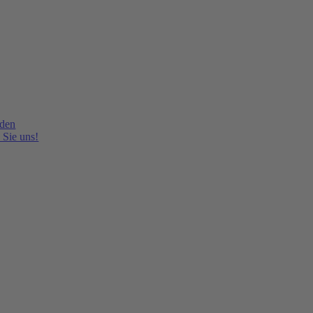
lden
 Sie uns!