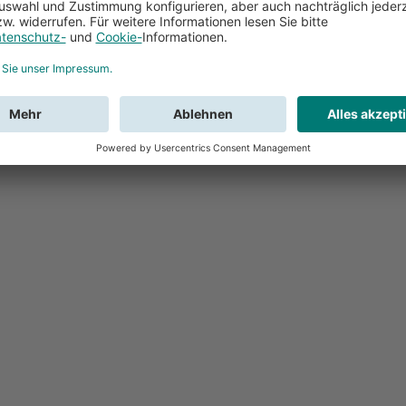
Feedback
Sie haben Fr
Buchung?