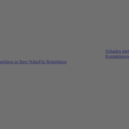
Schaden me
Kontaktieren
sebüros in Ihrer Nähe
Für Reisebüros