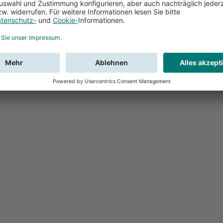
Feedback
Sie haben Fr
Buchung?