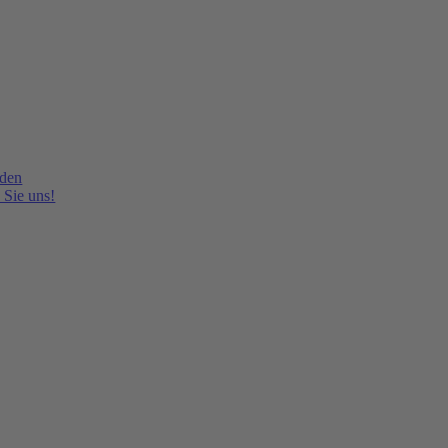
lden
 Sie uns!