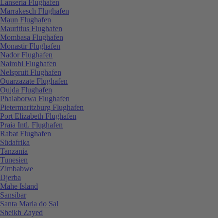
Lanseria Flughafen
Marrakesch Flughafen
Maun Flughafen
Mauritius Flughafen
Mombasa Flughafen
Monastir Flughafen
Nador Flughafen
Nairobi Flughafen
Nelspruit Flughafen
Ouarzazate Flughafen
Oujda Flughafen
Phalaborwa Flughafen
Pietermaritzburg Flughafen
Port Elizabeth Flughafen
Praia Intl. Flughafen
Rabat Flughafen
Südafrika
Tanzania
Tunesien
Zimbabwe
Djerba
Mahe Island
Sansibar
Santa Maria do Sal
Sheikh Zayed