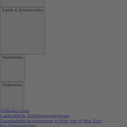
Karibik & Zentralamerika
Nordamerika
Südamerika
Vollkaskoschutz
Landesübliche Haftpflichtversicherung
Zusatzhaftpflichtversicherung in Höhe von 10 Mio. Euro
Kfz-Diebstahlschutz