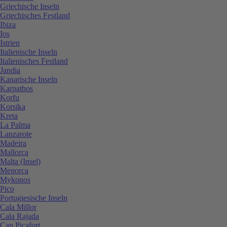
Griechische Inseln
Griechisches Festland
Ibiza
Ios
Istrien
Italienische Inseln
Italienisches Festland
Jandia
Kanarische Inseln
Karpathos
Korfu
Korsika
Kreta
La Palma
Lanzarote
Madeira
Mallorca
Malta (Insel)
Menorca
Mykonos
Pico
Portugiesische Inseln
Cala Millor
Cala Rajada
Can Picafort