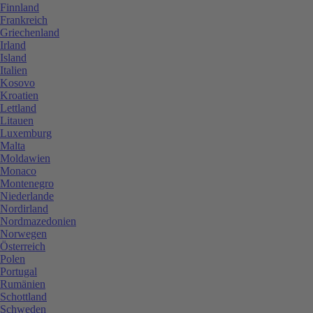
Finnland
Frankreich
Griechenland
Irland
Island
Italien
Kosovo
Kroatien
Lettland
Litauen
Luxemburg
Malta
Moldawien
Monaco
Montenegro
Niederlande
Nordirland
Nordmazedonien
Norwegen
Österreich
Polen
Portugal
Rumänien
Schottland
Schweden