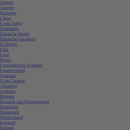
Andros
Azoren
Balearen
Chios
Costa Adeje
Dalmatien
Dänische Inseln
Dänisches Festland
El Hierro
Elba
Faial
Flores
Französisches Festland
Fuerteventura
Graciosa
Gran Canaria
Albanien
Andorra
Belgien
Bosnien und Herzegowina
Bulgarien
Dänemark
Deutschland
England
Estland