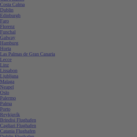
Costa Calma
Dublin
Edinburgh
Faro
Florenz
Funchal
Galway
Hamburg
Horta
Las Palmas de Gran Canaria
Lecce
Linz
Lissabon
Ljubljana
Malaga
Neapel
Oslo
Palermo
Palma
Porto
Reykjavík
Brindisi Flughafen
Cagliari Flughafen
Catania Flughafen
Dublin Flughafen