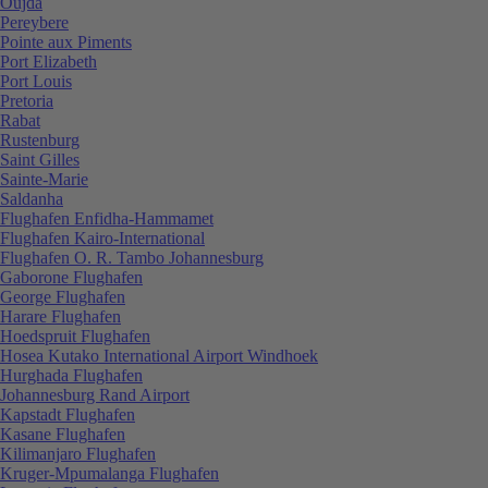
Oujda
Pereybere
Pointe aux Piments
Port Elizabeth
Port Louis
Pretoria
Rabat
Rustenburg
Saint Gilles
Sainte-Marie
Saldanha
Flughafen Enfidha-Hammamet
Flughafen Kairo-International
Flughafen O. R. Tambo Johannesburg
Gaborone Flughafen
George Flughafen
Harare Flughafen
Hoedspruit Flughafen
Hosea Kutako International Airport Windhoek
Hurghada Flughafen
Johannesburg Rand Airport
Kapstadt Flughafen
Kasane Flughafen
Kilimanjaro Flughafen
Kruger-Mpumalanga Flughafen