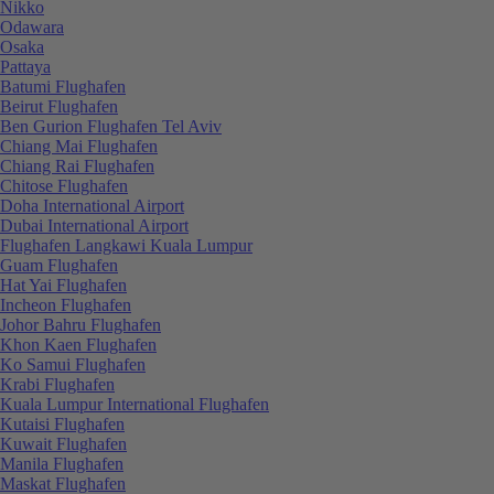
Nikko
Odawara
Osaka
Pattaya
Batumi Flughafen
Beirut Flughafen
Ben Gurion Flughafen Tel Aviv
Chiang Mai Flughafen
Chiang Rai Flughafen
Chitose Flughafen
Doha International Airport
Dubai International Airport
Flughafen Langkawi Kuala Lumpur
Guam Flughafen
Hat Yai Flughafen
Incheon Flughafen
Johor Bahru Flughafen
Khon Kaen Flughafen
Ko Samui Flughafen
Krabi Flughafen
Kuala Lumpur International Flughafen
Kutaisi Flughafen
Kuwait Flughafen
Manila Flughafen
Maskat Flughafen