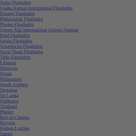
Naha Flughafen
Osaka Kansai International Flughafen
Penang Flughafen
Phitsanulok Flughafen
Phuket Flughafen
Queen Alia International Airport Amman
Riad Flughafen
Salala Flughafen
Schardscha Flughafen
Surat Thani Flughafen
Tiflis Flughafen
Libanon
Malaysia
Oman
Philippinen
Saudi-Arabien
Singapur
Sri Lanka
Südkorea
Thailand
Phuket
Ra's al-Chaima
Rayong
Rishon Letzion
Samui