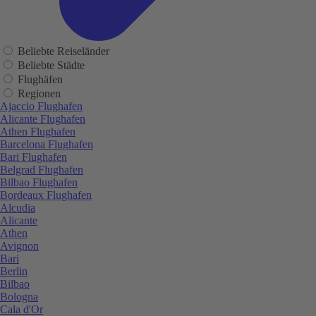
Beliebte Reiseländer
Beliebte Städte
Flughäfen
Regionen
Ajaccio Flughafen
Alicante Flughafen
Athen Flughafen
Barcelona Flughafen
Bari Flughafen
Belgrad Flughafen
Bilbao Flughafen
Bordeaux Flughafen
Alcudia
Alicante
Athen
Avignon
Bari
Berlin
Bilbao
Bologna
Cala d'Or