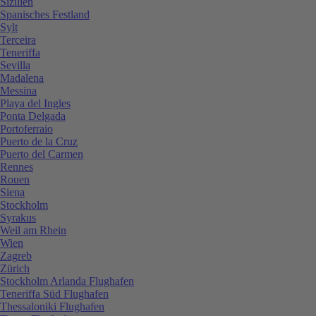
Sizilien
Spanisches Festland
Sylt
Terceira
Teneriffa
Sevilla
Madalena
Messina
Playa del Ingles
Ponta Delgada
Portoferraio
Puerto de la Cruz
Puerto del Carmen
Rennes
Rouen
Siena
Stockholm
Syrakus
Weil am Rhein
Wien
Zagreb
Zürich
Stockholm Arlanda Flughafen
Teneriffa Süd Flughafen
Thessaloniki Flughafen