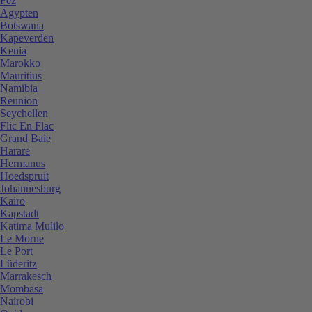
Fez
Ägypten
Botswana
Kapeverden
Kenia
Marokko
Mauritius
Namibia
Reunion
Seychellen
Flic En Flac
Grand Baie
Harare
Hermanus
Hoedspruit
Johannesburg
Kairo
Kapstadt
Katima Mulilo
Le Morne
Le Port
Lüderitz
Marrakesch
Mombasa
Nairobi