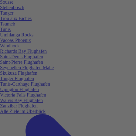
Sousse
Stellenbosch
Tanger
Trou aux Biches
Tsumeb
Tunis
Umhlanga Rocks
Vacoas-Phoenix
Windhoek
Richards Bay Flughafen
Saint-Denis Flughafen
Saint-Pierre Flughafen
Seychellen Flughafen Mahe
Skukuza Flughafen
Tanger Flughafen
Tunis-Carthage Flughafen
Upington Flughafen
Victoria Falls Flughafen
Walvis Bay Flughafen
Zanzibar Flughafen
Alle Ziele im Überblick