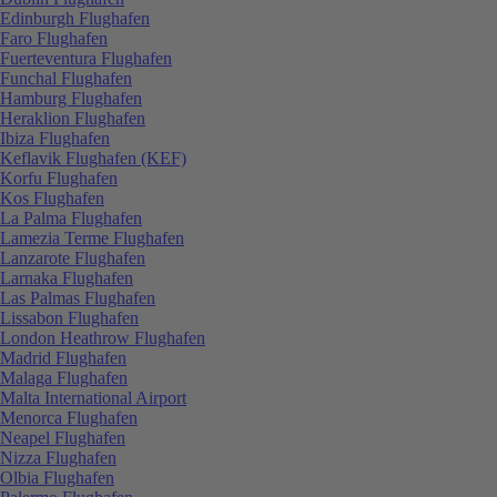
Edinburgh Flughafen
Faro Flughafen
Fuerteventura Flughafen
Funchal Flughafen
Hamburg Flughafen
Heraklion Flughafen
Ibiza Flughafen
Keflavik Flughafen (KEF)
Korfu Flughafen
Kos Flughafen
La Palma Flughafen
Lamezia Terme Flughafen
Lanzarote Flughafen
Larnaka Flughafen
Las Palmas Flughafen
Lissabon Flughafen
London Heathrow Flughafen
Madrid Flughafen
Malaga Flughafen
Malta International Airport
Menorca Flughafen
Neapel Flughafen
Nizza Flughafen
Olbia Flughafen