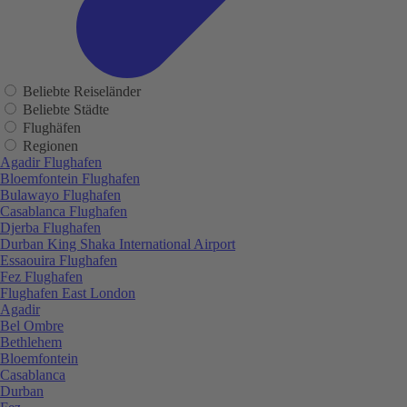
Beliebte Reiseländer
Beliebte Städte
Flughäfen
Regionen
Agadir Flughafen
Bloemfontein Flughafen
Bulawayo Flughafen
Casablanca Flughafen
Djerba Flughafen
Durban King Shaka International Airport
Essaouira Flughafen
Fez Flughafen
Flughafen East London
Agadir
Bel Ombre
Bethlehem
Bloemfontein
Casablanca
Durban