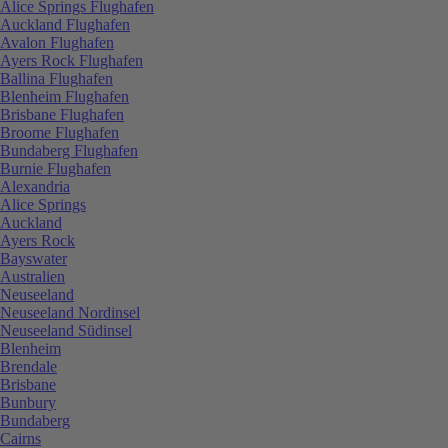
Alice Springs Flughafen
Auckland Flughafen
Avalon Flughafen
Ayers Rock Flughafen
Ballina Flughafen
Blenheim Flughafen
Brisbane Flughafen
Broome Flughafen
Bundaberg Flughafen
Burnie Flughafen
Alexandria
Alice Springs
Auckland
Ayers Rock
Bayswater
Australien
Neuseeland
Neuseeland Nordinsel
Neuseeland Südinsel
Blenheim
Brendale
Brisbane
Bunbury
Bundaberg
Cairns