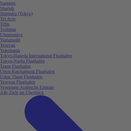
Sapporo
Sharjah
Shinjuku (Tokyo)
Tel Aviv
Tiflis
Toshima
Utsunomiya
Yamanashi
Yerevan
Yokohama
Tokyo-Haneda International Flughafen
Tokyo-Narita Flughafen
Trang Flughafen
Ubon Ratchathanii Flughafen
Udon Thani Flughafen
Yerevan Flughafen
Vereinigte Arabische Emirate
Alle Ziele im Überblick