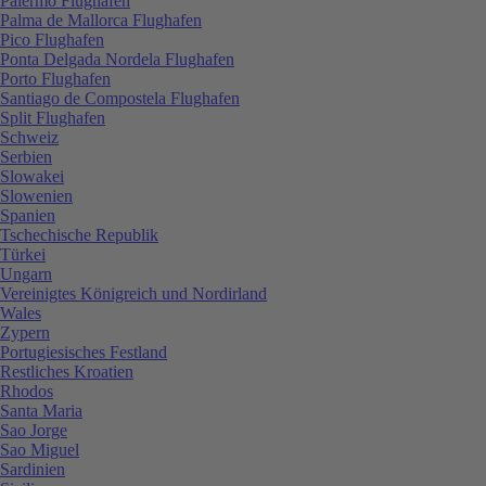
Palermo Flughafen
Palma de Mallorca Flughafen
Pico Flughafen
Ponta Delgada Nordela Flughafen
Porto Flughafen
Santiago de Compostela Flughafen
Split Flughafen
Schweiz
Serbien
Slowakei
Slowenien
Spanien
Tschechische Republik
Türkei
Ungarn
Vereinigtes Königreich und Nordirland
Wales
Zypern
Portugiesisches Festland
Restliches Kroatien
Rhodos
Santa Maria
Sao Jorge
Sao Miguel
Sardinien