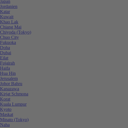
Japan
Jordanien
Katar
Kuwait
Khao Lak
Chiang Mai
Chiyoda (Tokyo)
Chuo City
Fukuoka
Doha
Dubai
Eilat
Fujairah
Haifa
Hua Hin
Jerusalem
Johor Bahru
Kanazawa
Kirjat Schmona
Korat
Kuala Lumpur
Kyoto
Maskat
Minato (Tokyo)
Naha