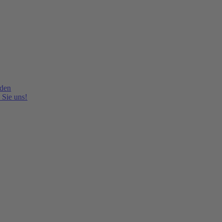
lden
 Sie uns!