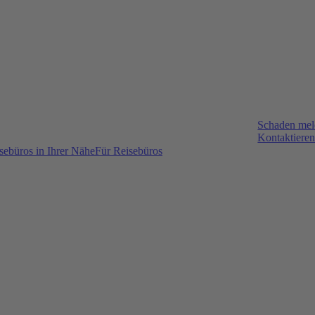
Schaden me
Kontaktieren
sebüros in Ihrer Nähe
Für Reisebüros