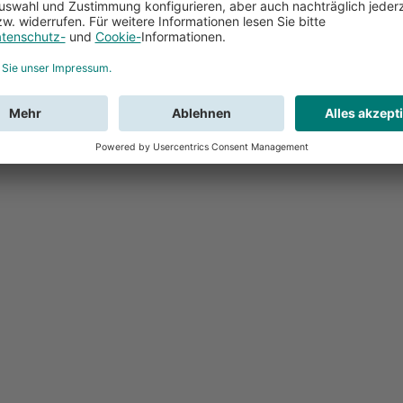
Feedback
Sie haben Fr
Buchung?