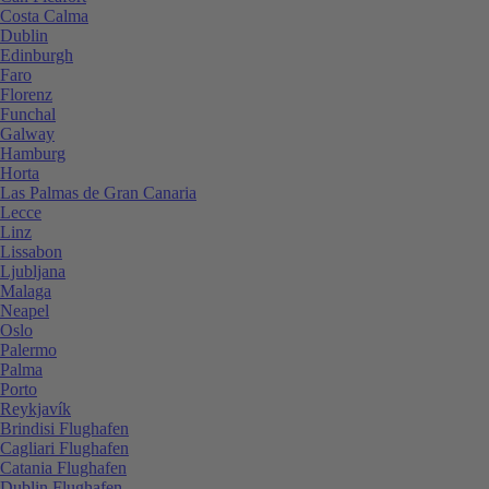
Costa Calma
Dublin
Edinburgh
Faro
Florenz
Funchal
Galway
Hamburg
Horta
Las Palmas de Gran Canaria
Lecce
Linz
Lissabon
Ljubljana
Malaga
Neapel
Oslo
Palermo
Palma
Porto
Reykjavík
Brindisi Flughafen
Cagliari Flughafen
Catania Flughafen
Dublin Flughafen