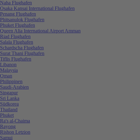
Naha Flughafen
Osaka Kansai International Flughafen
Penang Flughafen
Phitsanulok Flughafen
Phuket Flughafen
Queen Alia International Airport Amman
Riad Flughafen
Salala Flughafen
Schardscha Flughafen
Surat Thani Flughafen
Tiflis Flughafen
Libanon
Malaysia
Oman
Philippinen
Saudi-Arabien
Singapur
Sri Lanka
Südkorea
Thailand
Phuket
Ra's al-Chaima
Rayong
Rishon Letzion
Samui