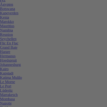
Fez
Ägypten
Botswana
Kapeverden
Kenia
Marokko
Mauritius
Namibia
Reunion
Seychellen
Flic En Flac
Grand Baie
Harare
Hermanus
Hoedspruit
Johannesburg
Kairo
Kapstadt
Katima Mulilo
Le Morne
Le Port
Lüderitz
Marrakesch
Mombasa
Nairobi