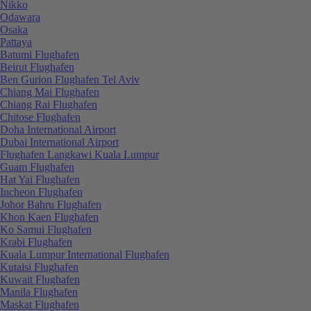
Nikko
Odawara
Osaka
Pattaya
Batumi Flughafen
Beirut Flughafen
Ben Gurion Flughafen Tel Aviv
Chiang Mai Flughafen
Chiang Rai Flughafen
Chitose Flughafen
Doha International Airport
Dubai International Airport
Flughafen Langkawi Kuala Lumpur
Guam Flughafen
Hat Yai Flughafen
Incheon Flughafen
Johor Bahru Flughafen
Khon Kaen Flughafen
Ko Samui Flughafen
Krabi Flughafen
Kuala Lumpur International Flughafen
Kutaisi Flughafen
Kuwait Flughafen
Manila Flughafen
Maskat Flughafen