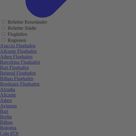
Beliebte Reiseländer
Beliebte Städte
Flughäfen
Regionen
Ajaccio Flughafen
Alicante Flughafen
Athen Flughafen
Barcelona Flughafen
Bari Flughafen
Belgrad Flughafen
Bilbao Flughafen
Bordeaux Flughafen
Alcudia
Alicante
Athen
Avignon
Bari
Berlin
Bilbao
Bologna
Cala d'Or