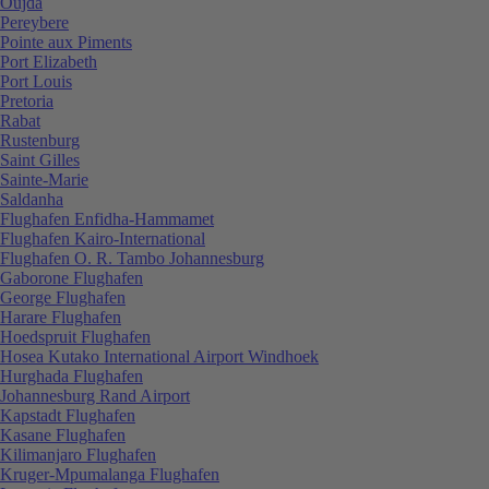
Oujda
Pereybere
Pointe aux Piments
Port Elizabeth
Port Louis
Pretoria
Rabat
Rustenburg
Saint Gilles
Sainte-Marie
Saldanha
Flughafen Enfidha-Hammamet
Flughafen Kairo-International
Flughafen O. R. Tambo Johannesburg
Gaborone Flughafen
George Flughafen
Harare Flughafen
Hoedspruit Flughafen
Hosea Kutako International Airport Windhoek
Hurghada Flughafen
Johannesburg Rand Airport
Kapstadt Flughafen
Kasane Flughafen
Kilimanjaro Flughafen
Kruger-Mpumalanga Flughafen