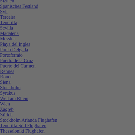
Sizilien
Spanisches Festland
Sylt
Terceira
Teneriffa
Sevilla
Madalena
Messina
Playa del Ingles
Ponta Delgada
Portoferraio
Puerto de la Cruz
Puerto del Carmen
Rennes
Rouen
Siena
Stockholm
Syrakus
Weil am Rhein
Wien
Zagreb
Zürich
Stockholm Arlanda Flughafen
Teneriffa Süd Flughafen
Thessaloniki Flughafen