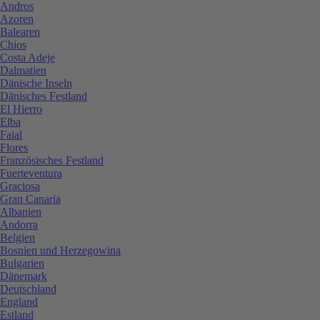
Andros
Azoren
Balearen
Chios
Costa Adeje
Dalmatien
Dänische Inseln
Dänisches Festland
El Hierro
Elba
Faial
Flores
Französisches Festland
Fuerteventura
Graciosa
Gran Canaria
Albanien
Andorra
Belgien
Bosnien und Herzegowina
Bulgarien
Dänemark
Deutschland
England
Estland