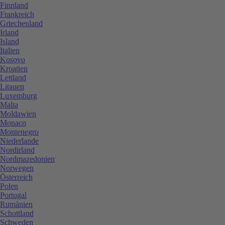
Finnland
Frankreich
Griechenland
Irland
Island
Italien
Kosovo
Kroatien
Lettland
Litauen
Luxemburg
Malta
Moldawien
Monaco
Montenegro
Niederlande
Nordirland
Nordmazedonien
Norwegen
Österreich
Polen
Portugal
Rumänien
Schottland
Schweden