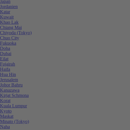
Japan
Jordanien
Katar
Kuwait
Khao Lak
Chiang Mai
Chiyoda (Tokyo)
Chuo City
Fukuoka
Doha
Dubai
Eilat
Fujairah
Haifa
Hua Hin
Jerusalem
Johor Bahru
Kanazawa
Kirjat Schmona
Korat
Kuala Lumpur
Kyoto
Maskat
Minato (Tokyo)
Naha