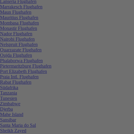
Lanseria Flughafen
Marrakesch Flughafen
Maun Flughafen
Mauritius Flughafen
Mombasa Flughafen
Monastir Flughafen
Nador Flughafen
Nairobi Flughafen
Nelspruit Flughafen
Ouarzazate Flughafen
Oujda Flughafen
Phalaborwa Flughafen
Pietermaritzburg Flughafen
Port Elizabeth Flughafen
Praia Intl. Flughafen
Rabat Flughafen
Südafrika
Tanzania
Tunesien
Zimbabwe
Djerba
Mahe Island
Sansibar
Santa Maria do Sal
Sheikh Zayed