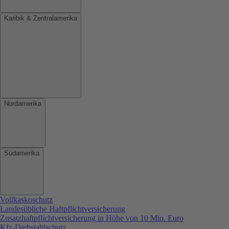
Karibik & Zentralamerika
Nordamerika
Südamerika
Vollkaskoschutz
Landesübliche Haftpflichtversicherung
Zusatzhaftpflichtversicherung in Höhe von 10 Mio. Euro
Kfz-Diebstahlschutz