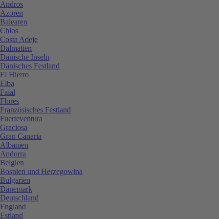
Andros
Azoren
Balearen
Chios
Costa Adeje
Dalmatien
Dänische Inseln
Dänisches Festland
El Hierro
Elba
Faial
Flores
Französisches Festland
Fuerteventura
Graciosa
Gran Canaria
Albanien
Andorra
Belgien
Bosnien und Herzegowina
Bulgarien
Dänemark
Deutschland
England
Estland