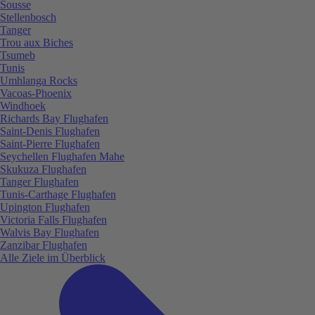
Sousse
Stellenbosch
Tanger
Trou aux Biches
Tsumeb
Tunis
Umhlanga Rocks
Vacoas-Phoenix
Windhoek
Richards Bay Flughafen
Saint-Denis Flughafen
Saint-Pierre Flughafen
Seychellen Flughafen Mahe
Skukuza Flughafen
Tanger Flughafen
Tunis-Carthage Flughafen
Upington Flughafen
Victoria Falls Flughafen
Walvis Bay Flughafen
Zanzibar Flughafen
Alle Ziele im Überblick