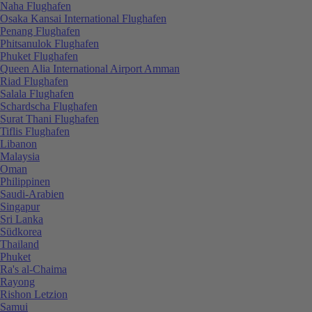
Naha Flughafen
Osaka Kansai International Flughafen
Penang Flughafen
Phitsanulok Flughafen
Phuket Flughafen
Queen Alia International Airport Amman
Riad Flughafen
Salala Flughafen
Schardscha Flughafen
Surat Thani Flughafen
Tiflis Flughafen
Libanon
Malaysia
Oman
Philippinen
Saudi-Arabien
Singapur
Sri Lanka
Südkorea
Thailand
Phuket
Ra's al-Chaima
Rayong
Rishon Letzion
Samui