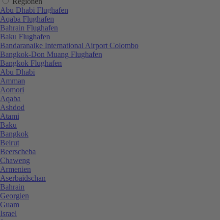
Regionen
Abu Dhabi Flughafen
Aqaba Flughafen
Bahrain Flughafen
Baku Flughafen
Bandaranaike International Airport Colombo
Bangkok-Don Muang Flughafen
Bangkok Flughafen
Abu Dhabi
Amman
Aomori
Aqaba
Ashdod
Atami
Baku
Bangkok
Beirut
Beerscheba
Chaweng
Armenien
Aserbaidschan
Bahrain
Georgien
Guam
Israel