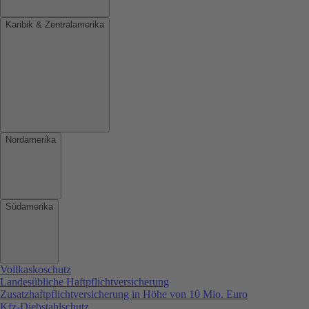
Karibik & Zentralamerika
Nordamerika
Südamerika
Vollkaskoschutz
Landesübliche Haftpflichtversicherung
Zusatzhaftpflichtversicherung in Höhe von 10 Mio. Euro
Kfz-Diebstahlschutz