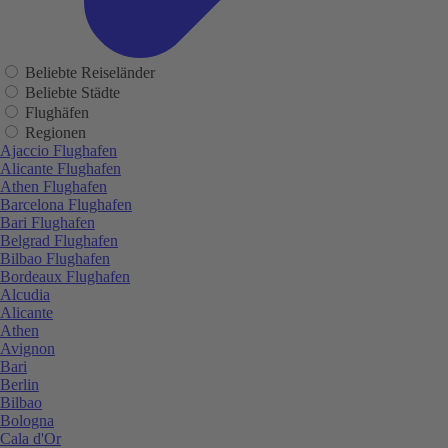
Beliebte Reiseländer
Beliebte Städte
Flughäfen
Regionen
Ajaccio Flughafen
Alicante Flughafen
Athen Flughafen
Barcelona Flughafen
Bari Flughafen
Belgrad Flughafen
Bilbao Flughafen
Bordeaux Flughafen
Alcudia
Alicante
Athen
Avignon
Bari
Berlin
Bilbao
Bologna
Cala d'Or