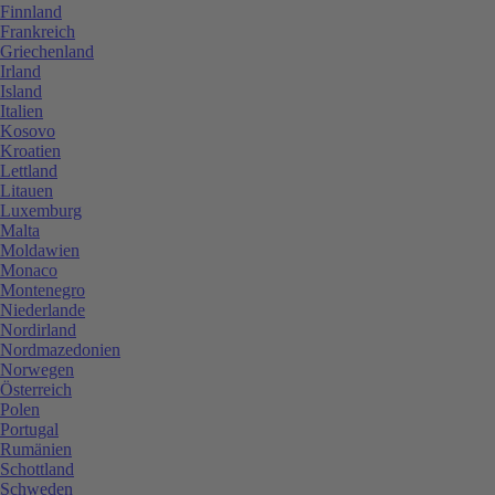
Finnland
Frankreich
Griechenland
Irland
Island
Italien
Kosovo
Kroatien
Lettland
Litauen
Luxemburg
Malta
Moldawien
Monaco
Montenegro
Niederlande
Nordirland
Nordmazedonien
Norwegen
Österreich
Polen
Portugal
Rumänien
Schottland
Schweden