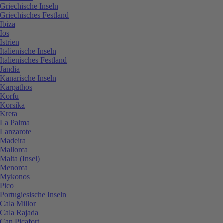
Griechische Inseln
Griechisches Festland
Ibiza
Ios
Istrien
Italienische Inseln
Italienisches Festland
Jandia
Kanarische Inseln
Karpathos
Korfu
Korsika
Kreta
La Palma
Lanzarote
Madeira
Mallorca
Malta (Insel)
Menorca
Mykonos
Pico
Portugiesische Inseln
Cala Millor
Cala Rajada
Can Picafort