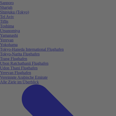
Sapporo
Sharjah
Shinjuku (Tokyo)
Tel Aviv
Tiflis
Toshima
Utsunomiya
Yamanashi
Yerevan
Yokohama
Tokyo-Haneda International Flughafen
Tokyo-Narita Flughafen
Trang Flughafen
Ubon Ratchathanii Flughafen
Udon Thani Flughafen
Yerevan Flughafen
Vereinigte Arabische Emirate
Alle Ziele im Überblick