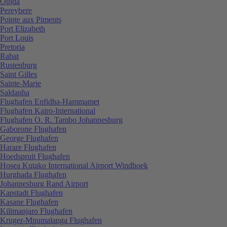
Oujda
Pereybere
Pointe aux Piments
Port Elizabeth
Port Louis
Pretoria
Rabat
Rustenburg
Saint Gilles
Sainte-Marie
Saldanha
Flughafen Enfidha-Hammamet
Flughafen Kairo-International
Flughafen O. R. Tambo Johannesburg
Gaborone Flughafen
George Flughafen
Harare Flughafen
Hoedspruit Flughafen
Hosea Kutako International Airport Windhoek
Hurghada Flughafen
Johannesburg Rand Airport
Kapstadt Flughafen
Kasane Flughafen
Kilimanjaro Flughafen
Kruger-Mpumalanga Flughafen