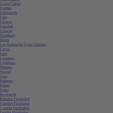
Costa Calma
Dublin
Edinburgh
Faro
Florenz
Funchal
Galway
Hamburg
Horta
Las Palmas de Gran Canaria
Lecce
Linz
Lissabon
Ljubljana
Malaga
Neapel
Oslo
Palermo
Palma
Porto
Reykjavík
Brindisi Flughafen
Cagliari Flughafen
Catania Flughafen
Dublin Flughafen