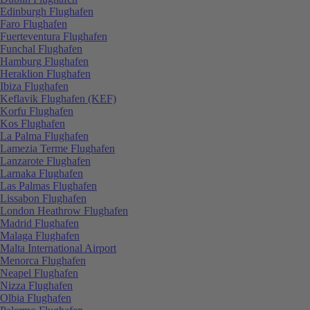
Edinburgh Flughafen
Faro Flughafen
Fuerteventura Flughafen
Funchal Flughafen
Hamburg Flughafen
Heraklion Flughafen
Ibiza Flughafen
Keflavik Flughafen (KEF)
Korfu Flughafen
Kos Flughafen
La Palma Flughafen
Lamezia Terme Flughafen
Lanzarote Flughafen
Larnaka Flughafen
Las Palmas Flughafen
Lissabon Flughafen
London Heathrow Flughafen
Madrid Flughafen
Malaga Flughafen
Malta International Airport
Menorca Flughafen
Neapel Flughafen
Nizza Flughafen
Olbia Flughafen