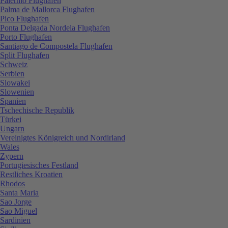
Palermo Flughafen
Palma de Mallorca Flughafen
Pico Flughafen
Ponta Delgada Nordela Flughafen
Porto Flughafen
Santiago de Compostela Flughafen
Split Flughafen
Schweiz
Serbien
Slowakei
Slowenien
Spanien
Tschechische Republik
Türkei
Ungarn
Vereinigtes Königreich und Nordirland
Wales
Zypern
Portugiesisches Festland
Restliches Kroatien
Rhodos
Santa Maria
Sao Jorge
Sao Miguel
Sardinien