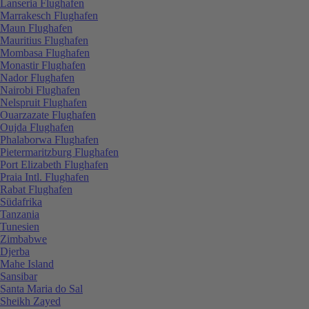
Lanseria Flughafen
Marrakesch Flughafen
Maun Flughafen
Mauritius Flughafen
Mombasa Flughafen
Monastir Flughafen
Nador Flughafen
Nairobi Flughafen
Nelspruit Flughafen
Ouarzazate Flughafen
Oujda Flughafen
Phalaborwa Flughafen
Pietermaritzburg Flughafen
Port Elizabeth Flughafen
Praia Intl. Flughafen
Rabat Flughafen
Südafrika
Tanzania
Tunesien
Zimbabwe
Djerba
Mahe Island
Sansibar
Santa Maria do Sal
Sheikh Zayed