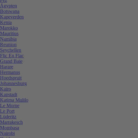
Fez
Ägypten
Botswana
Kapeverden
Kenia
Marokko
Mauritius
Namibia
Reunion
Seychellen
Flic En Flac
Grand Baie
Harare
Hermanus
Hoedspruit
Johannesburg
Kairo
Kapstadt
Katima Mulilo
Le Morne
Le Port
Lüderitz
Marrakesch
Mombasa
Nairobi