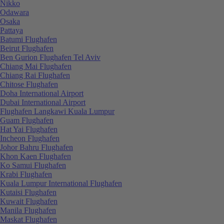
Nikko
Odawara
Osaka
Pattaya
Batumi Flughafen
Beirut Flughafen
Ben Gurion Flughafen Tel Aviv
Chiang Mai Flughafen
Chiang Rai Flughafen
Chitose Flughafen
Doha International Airport
Dubai International Airport
Flughafen Langkawi Kuala Lumpur
Guam Flughafen
Hat Yai Flughafen
Incheon Flughafen
Johor Bahru Flughafen
Khon Kaen Flughafen
Ko Samui Flughafen
Krabi Flughafen
Kuala Lumpur International Flughafen
Kutaisi Flughafen
Kuwait Flughafen
Manila Flughafen
Maskat Flughafen