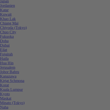
Japan
Jordanien
Katar
Kuwait
Khao Lak
Chiang Mai
Chiyoda (Tokyo)
Chuo City
Fukuoka
Doha
Dubai
Eilat
Fujairah
Haifa
Hua Hin
Jerusalem
Johor Bahru
Kanazawa
Kirjat Schmona
Korat
Kuala Lumpur
Kyoto
Maskat
Minato (Tokyo)
Naha