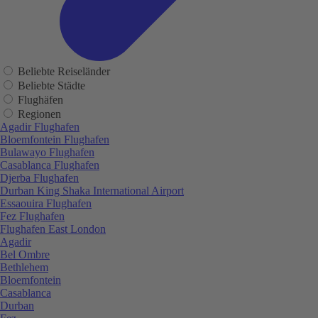
Beliebte Reiseländer
Beliebte Städte
Flughäfen
Regionen
Agadir Flughafen
Bloemfontein Flughafen
Bulawayo Flughafen
Casablanca Flughafen
Djerba Flughafen
Durban King Shaka International Airport
Essaouira Flughafen
Fez Flughafen
Flughafen East London
Agadir
Bel Ombre
Bethlehem
Bloemfontein
Casablanca
Durban