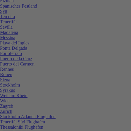
Sizilien
Spanisches Festland
Sylt
Terceira
Teneriffa
Sevilla
Madalena
Messina
Playa del Ingles
Ponta Delgada
Portoferraio
Puerto de la Cruz
Puerto del Carmen
Rennes
Rouen
Siena
Stockholm
Syrakus
Weil am Rhein
Wien
Zagreb
Zürich
Stockholm Arlanda Flughafen
Teneriffa Süd Flughafen
Thessaloniki Flughafen