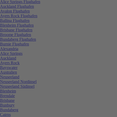
Alice Springs Flughafen
Auckland Flughafen
Avalon Flughafen
Ayers Rock Flughafen
Ballina Flughafen
Blenheim Flughafen
Brisbane Flughafen
Broome Flughafen
Bundaberg Flughafen
Burnie Flughafen
Alexandria
Alice Springs
Auckland
Ayers Rock
Bayswater
Australien
Neuseeland
Neuseeland Nordinsel
Neuseeland Südinsel
Blenheim
Brendale
Brisbane
Bunbury
Bundaberg
Cairns