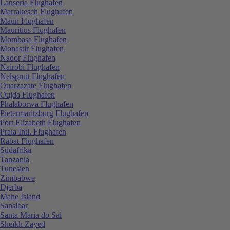
Lanseria Flughafen
Marrakesch Flughafen
Maun Flughafen
Mauritius Flughafen
Mombasa Flughafen
Monastir Flughafen
Nador Flughafen
Nairobi Flughafen
Nelspruit Flughafen
Ouarzazate Flughafen
Oujda Flughafen
Phalaborwa Flughafen
Pietermaritzburg Flughafen
Port Elizabeth Flughafen
Praia Intl. Flughafen
Rabat Flughafen
Südafrika
Tanzania
Tunesien
Zimbabwe
Djerba
Mahe Island
Sansibar
Santa Maria do Sal
Sheikh Zayed