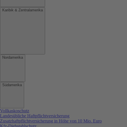
Karibik & Zentralamerika
Nordamerika
Südamerika
Vollkaskoschutz
Landesübliche Haftpflichtversicherung
Zusatzhaftpflichtversicherung in Höhe von 10 Mio. Euro
Kfz-Diebstahlschutz