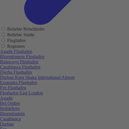
Beliebte Reiseländer
Beliebte Städte
Flughäfen
Regionen
Agadir Flughafen
Bloemfontein Flughafen
Bulawayo Flughafen
Casablanca Flughafen
Djerba Flughafen
Durban King Shaka International Airport
Essaouira Flughafen
Fez Flughafen
Flughafen East London
Agadir
Bel Ombre
Bethlehem
Bloemfontein
Casablanca
Durban