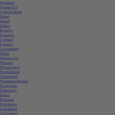
Finnland
Frankreich
Griechenland
Irland
Island
Italien
Kosovo
Kroatien
Lettland
Litauen
Luxemburg
Malta
Moldawien
Monaco
Montenegro
Niederlande
Nordirland
Nordmazedonien
Norwegen
Österreich
Polen
Portugal
Rumänien
Schottland
Schweden