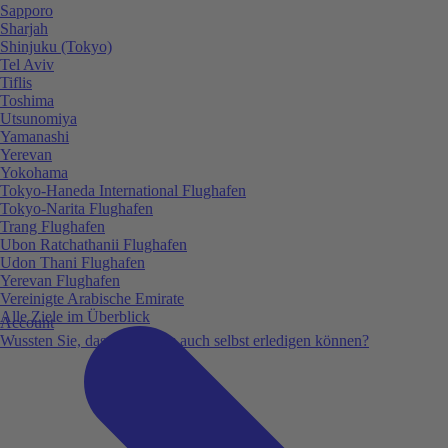
Sapporo
Sharjah
Shinjuku (Tokyo)
Tel Aviv
Tiflis
Toshima
Utsunomiya
Yamanashi
Yerevan
Yokohama
Tokyo-Haneda International Flughafen
Tokyo-Narita Flughafen
Trang Flughafen
Ubon Ratchathanii Flughafen
Udon Thani Flughafen
Yerevan Flughafen
Vereinigte Arabische Emirate
Alle Ziele im Überblick
Account
Wussten Sie, dass Sie vieles auch selbst erledigen können?