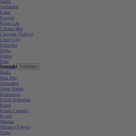
Japan
Jordanien
Katar
Kuwait
Khao Lak
Chiang Mai
Chiyoda (Tokyo)
Chuo City
Fukuoka
Doha
Dubai
Eilat
Kontakt
Fujairah
Schließen
Haifa
Hua Hin
Jerusalem
Johor Bahru
Kanazawa
Kirjat Schmona
Korat
Kuala Lumpur
Kyoto
Maskat
Minato (Tokyo)
Naha