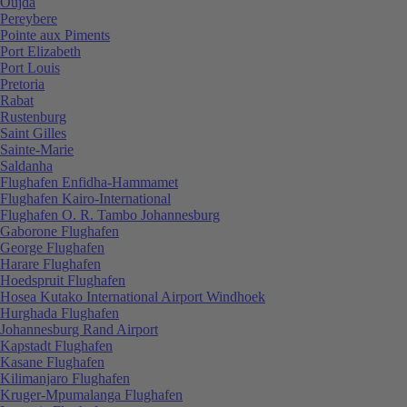
Oujda
Pereybere
Pointe aux Piments
Port Elizabeth
Port Louis
Pretoria
Rabat
Rustenburg
Saint Gilles
Sainte-Marie
Saldanha
Flughafen Enfidha-Hammamet
Flughafen Kairo-International
Flughafen O. R. Tambo Johannesburg
Gaborone Flughafen
George Flughafen
Harare Flughafen
Hoedspruit Flughafen
Hosea Kutako International Airport Windhoek
Hurghada Flughafen
Johannesburg Rand Airport
Kapstadt Flughafen
Kasane Flughafen
Kilimanjaro Flughafen
Kruger-Mpumalanga Flughafen