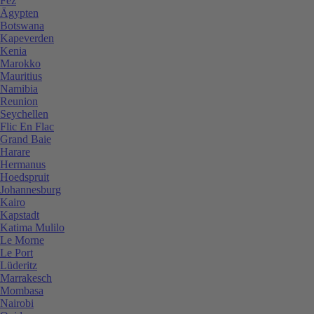
Fez
Ägypten
Botswana
Kapeverden
Kenia
Marokko
Mauritius
Namibia
Reunion
Seychellen
Flic En Flac
Grand Baie
Harare
Hermanus
Hoedspruit
Johannesburg
Kairo
Kapstadt
Katima Mulilo
Le Morne
Le Port
Lüderitz
Marrakesch
Mombasa
Nairobi