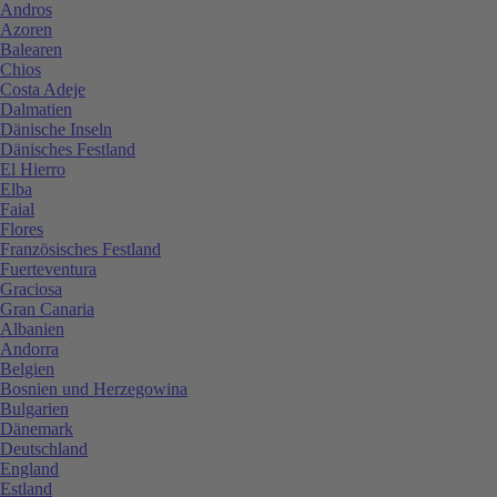
Andros
Azoren
Balearen
Chios
Costa Adeje
Dalmatien
Dänische Inseln
Dänisches Festland
El Hierro
Elba
Faial
Flores
Französisches Festland
Fuerteventura
Graciosa
Gran Canaria
Albanien
Andorra
Belgien
Bosnien und Herzegowina
Bulgarien
Dänemark
Deutschland
England
Estland