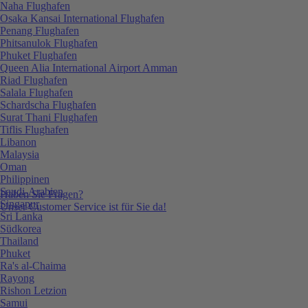
Naha Flughafen
Osaka Kansai International Flughafen
Penang Flughafen
Phitsanulok Flughafen
Phuket Flughafen
Queen Alia International Airport Amman
Riad Flughafen
Salala Flughafen
Schardscha Flughafen
Surat Thani Flughafen
Tiflis Flughafen
Libanon
Malaysia
Oman
Philippinen
Saudi-Arabien
Haben Sie Fragen?
Singapur
Unser Customer Service ist für Sie da!
Sri Lanka
Südkorea
Thailand
Phuket
Ra's al-Chaima
Rayong
Rishon Letzion
Samui