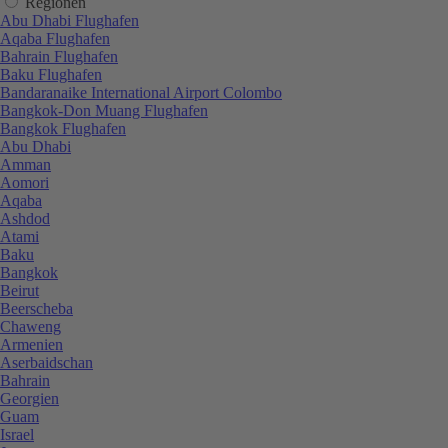
Regionen
Abu Dhabi Flughafen
Aqaba Flughafen
Bahrain Flughafen
Baku Flughafen
Bandaranaike International Airport Colombo
Bangkok-Don Muang Flughafen
Bangkok Flughafen
Abu Dhabi
Amman
Aomori
Aqaba
Ashdod
Atami
Baku
Bangkok
Beirut
Beerscheba
Chaweng
Armenien
Aserbaidschan
Bahrain
Georgien
Guam
Israel