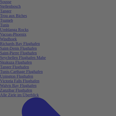
Sousse
Stellenbosch
Tanger
Trou aux Biches
Tsumeb
Tunis
Umhlanga Rocks
Vacoas-Phoenix
Windhoek
Richards Bay Flughafen
Saint-Denis Flughafen
Saint-Pierre Flughafen
Seychellen Flughafen Mahe
Skukuza Flughafen
Tanger Flughafen
Tunis-Carthage Flughafen
Upington Flughafen
Victoria Falls Flughafen
Walvis Bay Flughafen
Zanzibar Flughafen
Alle Ziele im Überblick