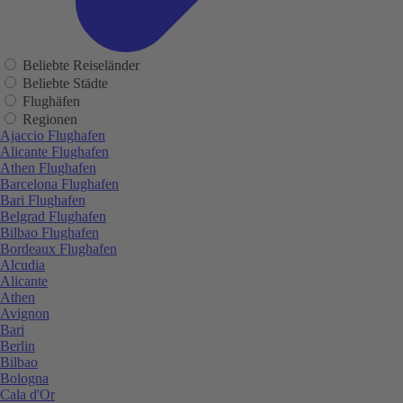
Beliebte Reiseländer
Beliebte Städte
Flughäfen
Regionen
Ajaccio Flughafen
Alicante Flughafen
Athen Flughafen
Barcelona Flughafen
Bari Flughafen
Belgrad Flughafen
Bilbao Flughafen
Bordeaux Flughafen
Alcudia
Alicante
Athen
Avignon
Bari
Berlin
Bilbao
Bologna
Cala d'Or