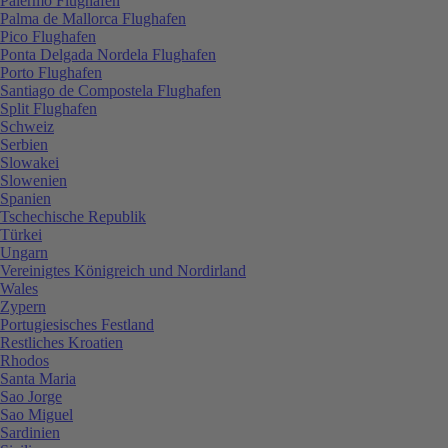
Palermo Flughafen
Palma de Mallorca Flughafen
Pico Flughafen
Ponta Delgada Nordela Flughafen
Porto Flughafen
Santiago de Compostela Flughafen
Split Flughafen
Schweiz
Serbien
Slowakei
Slowenien
Spanien
Tschechische Republik
Türkei
Ungarn
Vereinigtes Königreich und Nordirland
Wales
Zypern
Portugiesisches Festland
Restliches Kroatien
Rhodos
Santa Maria
Sao Jorge
Sao Miguel
Sardinien