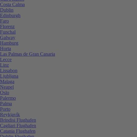
Costa Calma
Dublin
Edinburgh
Faro
Florenz
Funchal
Galway
Hamburg
Horta
Las Palmas de Gran Canaria
Lecce
Linz
Lissabon
Ljubljana
Malaga
Neapel
Oslo
Palermo
Palma
Porto
Reykjavík
Brindisi Flughafen
Cagliari Flughafen
Catania Flughafen
Dublin Flughafen