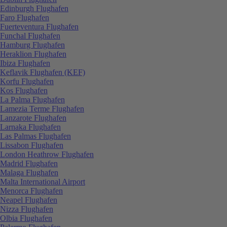
Edinburgh Flughafen
Faro Flughafen
Fuerteventura Flughafen
Funchal Flughafen
Hamburg Flughafen
Heraklion Flughafen
Ibiza Flughafen
Keflavik Flughafen (KEF)
Korfu Flughafen
Kos Flughafen
La Palma Flughafen
Lamezia Terme Flughafen
Lanzarote Flughafen
Larnaka Flughafen
Las Palmas Flughafen
Lissabon Flughafen
London Heathrow Flughafen
Madrid Flughafen
Malaga Flughafen
Malta International Airport
Menorca Flughafen
Neapel Flughafen
Nizza Flughafen
Olbia Flughafen