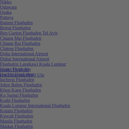
Nikko
Odawara
Osaka
Pattaya
Batumi Flughafen
Beirut Flughafen
Ben Gurion Flughafen Tel Aviv
Chiang Mai Flughafen
Chiang Rai Flughafen
Chitose Flughafen
Doha International Airport
Dubai International Airport
Flughafen Langkawi Kuala Lumpur
Guam Flughafen
0848 / 19 96 00
Hat Yai Flughafen
erreichbar bis 20:00 Uhr
Incheon Flughafen
Johor Bahru Flughafen
Khon Kaen Flughafen
Ko Samui Flughafen
Krabi Flughafen
Kuala Lumpur International Flughafen
Kutaisi Flughafen
Kuwait Flughafen
Manila Flughafen
Maskat Flughafen