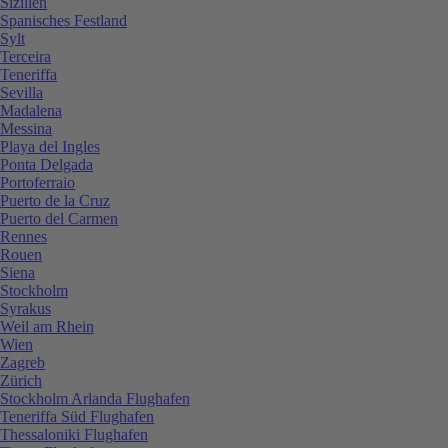
Sizilien
Spanisches Festland
Sylt
Terceira
Teneriffa
Sevilla
Madalena
Messina
Playa del Ingles
Ponta Delgada
Portoferraio
Puerto de la Cruz
Puerto del Carmen
Rennes
Rouen
Siena
Stockholm
Syrakus
Weil am Rhein
Wien
Zagreb
Zürich
Stockholm Arlanda Flughafen
Teneriffa Süd Flughafen
Thessaloniki Flughafen