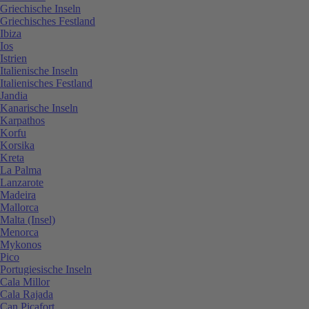
Griechische Inseln
Griechisches Festland
Ibiza
Ios
Istrien
Italienische Inseln
Italienisches Festland
Jandia
Kanarische Inseln
Karpathos
Korfu
Korsika
Kreta
La Palma
Lanzarote
Madeira
Mallorca
Malta (Insel)
Menorca
Mykonos
Pico
Portugiesische Inseln
Cala Millor
Cala Rajada
Can Picafort